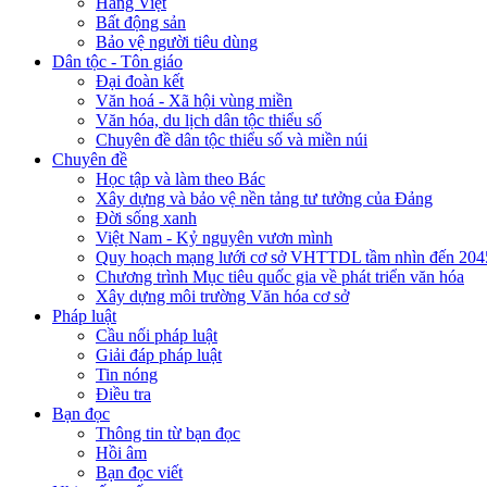
Hàng Việt
Bất động sản
Bảo vệ người tiêu dùng
Dân tộc - Tôn giáo
Đại đoàn kết
Văn hoá - Xã hội vùng miền
Văn hóa, du lịch dân tộc thiểu số
Chuyên đề dân tộc thiểu số và miền núi
Chuyên đề
Học tập và làm theo Bác
Xây dựng và bảo vệ nền tảng tư tưởng của Đảng
Đời sống xanh
Việt Nam - Kỷ nguyên vươn mình
Quy hoạch mạng lưới cơ sở VHTTDL tầm nhìn đến 204
Chương trình Mục tiêu quốc gia về phát triển văn hóa
Xây dựng môi trường Văn hóa cơ sở
Pháp luật
Cầu nối pháp luật
Giải đáp pháp luật
Tin nóng
Điều tra
Bạn đọc
Thông tin từ bạn đọc
Hồi âm
Bạn đọc viết