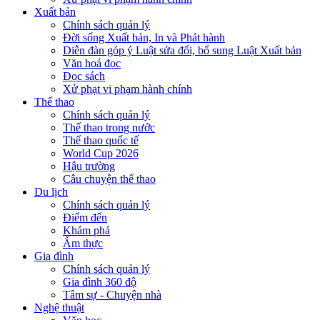
Xuất bản
Chính sách quản lý
Đời sống Xuất bản, In và Phát hành
Diễn đàn góp ý Luật sửa đổi, bổ sung Luật Xuất bản
Văn hoá đọc
Đọc sách
Xử phạt vi phạm hành chính
Thể thao
Chính sách quản lý
Thể thao trong nước
Thể thao quốc tế
World Cup 2026
Hậu trường
Câu chuyện thể thao
Du lịch
Chính sách quản lý
Điểm đến
Khám phá
Ẩm thực
Gia đình
Chính sách quản lý
Gia đình 360 độ
Tâm sự - Chuyện nhà
Nghệ thuật