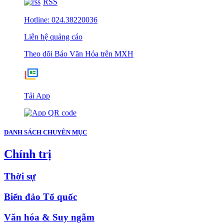
RSS
Hotline: 024.38220036
Liên hệ quảng cáo
Theo dõi Báo Văn Hóa trên MXH
Tải App
DANH SÁCH CHUYÊN MỤC
Chính trị
Thời sự
Biển đảo Tổ quốc
Văn hóa & Suy ngẫm