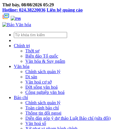
Thứ bảy, 08/08/2026 05:29
Hotline: 024.38220036
Liên hệ quảng cáo
Chính trị
Thời sự
Biển đảo Tổ quốc
Văn hóa & Suy ngẫm
Văn hóa
Chính sách quản lý
Di sản
Văn hoá cơ sở
Đời sống văn hoá
Công nghiệp văn hoá
Báo chí
Chính sách quản lý
Toàn cảnh báo chí
Thông tin đối ngoại
Diễn đàn góp ý dự thảo Luật Báo chí (sửa đổi)
Văn hoá số
Xử phạt vi phạm hành chính