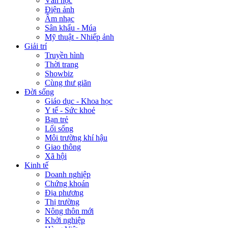
Văn học
Điện ảnh
Âm nhạc
Sân khấu - Múa
Mỹ thuật - Nhiếp ảnh
Giải trí
Truyền hình
Thời trang
Showbiz
Cùng thư giãn
Đời sống
Giáo dục - Khoa học
Y tế - Sức khoẻ
Bạn trẻ
Lối sống
Môi trường khí hậu
Giao thông
Xã hội
Kinh tế
Doanh nghiệp
Chứng khoán
Địa phương
Thị trường
Nông thôn mới
Khởi nghiệp