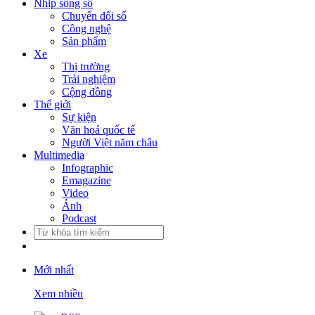
Nhịp sống số
Chuyển đổi số
Công nghệ
Sản phẩm
Xe
Thị trường
Trải nghiệm
Cộng đồng
Thế giới
Sự kiện
Văn hoá quốc tế
Người Việt năm châu
Multimedia
Infographic
Emagazine
Video
Ảnh
Podcast
Mới nhất
Xem nhiều