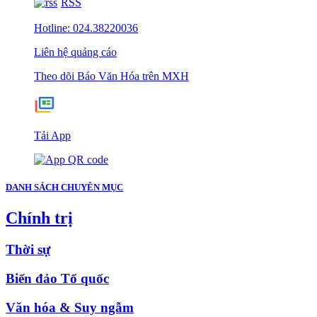
RSS
Hotline: 024.38220036
Liên hệ quảng cáo
Theo dõi Báo Văn Hóa trên MXH
Tải App
DANH SÁCH CHUYÊN MỤC
Chính trị
Thời sự
Biển đảo Tổ quốc
Văn hóa & Suy ngẫm