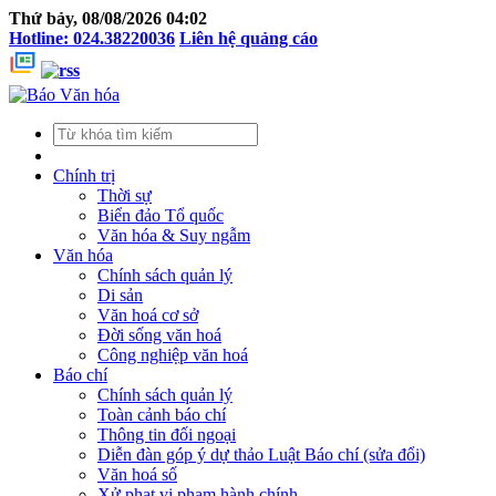
Thứ bảy, 08/08/2026 04:02
Hotline: 024.38220036
Liên hệ quảng cáo
Chính trị
Thời sự
Biển đảo Tổ quốc
Văn hóa & Suy ngẫm
Văn hóa
Chính sách quản lý
Di sản
Văn hoá cơ sở
Đời sống văn hoá
Công nghiệp văn hoá
Báo chí
Chính sách quản lý
Toàn cảnh báo chí
Thông tin đối ngoại
Diễn đàn góp ý dự thảo Luật Báo chí (sửa đổi)
Văn hoá số
Xử phạt vi phạm hành chính