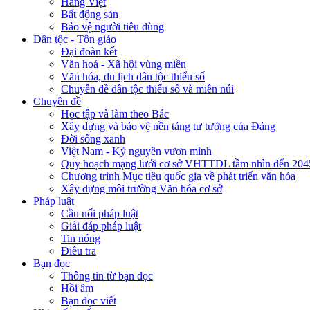
Hàng Việt
Bất động sản
Bảo vệ người tiêu dùng
Dân tộc - Tôn giáo
Đại đoàn kết
Văn hoá - Xã hội vùng miền
Văn hóa, du lịch dân tộc thiểu số
Chuyên đề dân tộc thiểu số và miền núi
Chuyên đề
Học tập và làm theo Bác
Xây dựng và bảo vệ nền tảng tư tưởng của Đảng
Đời sống xanh
Việt Nam - Kỷ nguyên vươn mình
Quy hoạch mạng lưới cơ sở VHTTDL tầm nhìn đến 204
Chương trình Mục tiêu quốc gia về phát triển văn hóa
Xây dựng môi trường Văn hóa cơ sở
Pháp luật
Cầu nối pháp luật
Giải đáp pháp luật
Tin nóng
Điều tra
Bạn đọc
Thông tin từ bạn đọc
Hồi âm
Bạn đọc viết