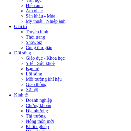
Văn học
Điện ảnh
Âm nhạc
Sân khấu - Múa
Mỹ thuật - Nhiếp ảnh
Giải trí
Truyền hình
Thời trang
Showbiz
Cùng thư giãn
Đời sống
Giáo dục - Khoa học
Y tế - Sức khoẻ
Bạn trẻ
Lối sống
Môi trường khí hậu
Giao thông
Xã hội
Kinh tế
Doanh nghiệp
Chứng khoán
Địa phương
Thị trường
Nông thôn mới
Khởi nghiệp