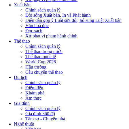
Xuất bản
Chính sách quản lý
Đời sống Xuất bản, In và Phát hành
Diễn đàn góp ý Luật sửa đổi, bổ sung Luật Xuất bản
Văn hoá đọc
Đọc sách
Xử phạt vi phạm hành chính
Thể thao
Chính sách quản lý
Thể thao trong nước
Thể thao quốc tế
World Cup 2026
Hậu trường
Câu chuyện thể thao
Du lịch
Chính sách quản lý
Điểm đến
Khám phá
Ẩm thực
Gia đình
Chính sách quản lý
Gia đình 360 độ
Tâm sự - Chuyện nhà
Nghệ thuật