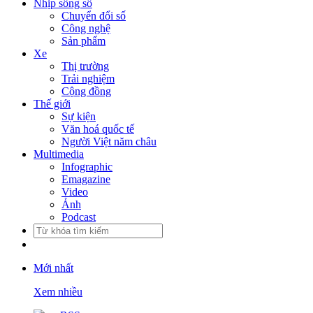
Nhịp sống số
Chuyển đổi số
Công nghệ
Sản phẩm
Xe
Thị trường
Trải nghiệm
Cộng đồng
Thế giới
Sự kiện
Văn hoá quốc tế
Người Việt năm châu
Multimedia
Infographic
Emagazine
Video
Ảnh
Podcast
Mới nhất
Xem nhiều