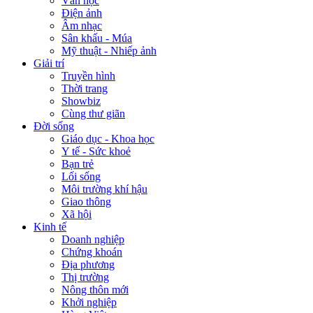
Văn học
Điện ảnh
Âm nhạc
Sân khấu - Múa
Mỹ thuật - Nhiếp ảnh
Giải trí
Truyền hình
Thời trang
Showbiz
Cùng thư giãn
Đời sống
Giáo dục - Khoa học
Y tế - Sức khoẻ
Bạn trẻ
Lối sống
Môi trường khí hậu
Giao thông
Xã hội
Kinh tế
Doanh nghiệp
Chứng khoán
Địa phương
Thị trường
Nông thôn mới
Khởi nghiệp