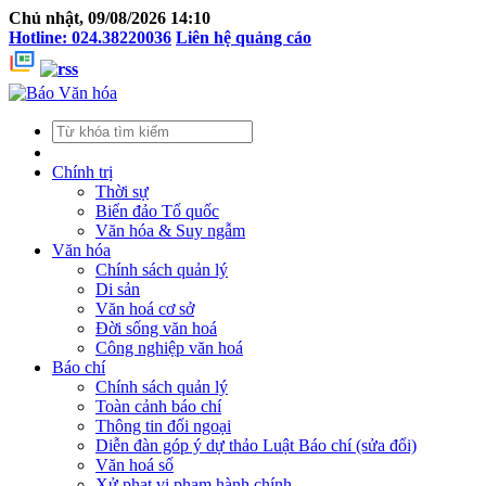
Chủ nhật, 09/08/2026 14:10
Hotline: 024.38220036
Liên hệ quảng cáo
Chính trị
Thời sự
Biển đảo Tổ quốc
Văn hóa & Suy ngẫm
Văn hóa
Chính sách quản lý
Di sản
Văn hoá cơ sở
Đời sống văn hoá
Công nghiệp văn hoá
Báo chí
Chính sách quản lý
Toàn cảnh báo chí
Thông tin đối ngoại
Diễn đàn góp ý dự thảo Luật Báo chí (sửa đổi)
Văn hoá số
Xử phạt vi phạm hành chính