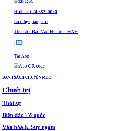
RSS
Hotline: 024.38220036
Liên hệ quảng cáo
Theo dõi Báo Văn Hóa trên MXH
Tải App
DANH SÁCH CHUYÊN MỤC
Chính trị
Thời sự
Biển đảo Tổ quốc
Văn hóa & Suy ngẫm