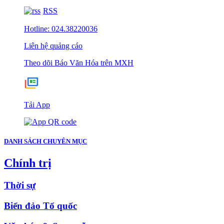
RSS
Hotline: 024.38220036
Liên hệ quảng cáo
Theo dõi Báo Văn Hóa trên MXH
Tải App
DANH SÁCH CHUYÊN MỤC
Chính trị
Thời sự
Biển đảo Tổ quốc