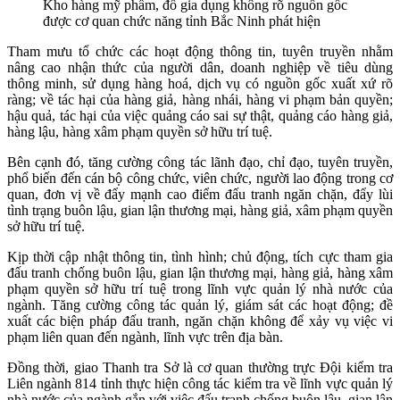
Kho hàng mỹ phẩm, đồ gia dụng không rõ nguồn gốc
được cơ quan chức năng tỉnh Bắc Ninh phát hiện
Tham mưu tổ chức các hoạt động thông tin, tuyên truyền nhằm
nâng cao nhận thức của người dân, doanh nghiệp về tiêu dùng
thông minh, sử dụng hàng hoá, dịch vụ có nguồn gốc xuất xứ rõ
ràng; về tác hại của hàng giả, hàng nhái, hàng vi phạm bản quyền;
hậu quả, tác hại của việc quảng cáo sai sự thật, quảng cáo hàng giả,
hàng lậu, hàng xâm phạm quyền sở hữu trí tuệ.
Bên cạnh đó, tăng cường công tác lãnh đạo, chỉ đạo, tuyên truyền,
phổ biến đến cán bộ công chức, viên chức, người lao động trong cơ
quan, đơn vị về đẩy mạnh cao điểm đấu tranh ngăn chặn, đẩy lùi
tình trạng buôn lậu, gian lận thương mại, hàng giả, xâm phạm quyền
sở hữu trí tuệ.
Kịp thời cập nhật thông tin, tình hình; chủ động, tích cực tham gia
đấu tranh chống buôn lậu, gian lận thương mại, hàng giả, hàng xâm
phạm quyền sở hữu trí tuệ trong lĩnh vực quản lý nhà nước của
ngành. Tăng cường công tác quản lý, giám sát các hoạt động; đề
xuất các biện pháp đấu tranh, ngăn chặn không để xảy vụ việc vi
phạm liên quan đến ngành, lĩnh vực trên địa bàn.
Đồng thời, giao Thanh tra Sở là cơ quan thường trực Đội kiểm tra
Liên ngành 814 tỉnh thực hiện công tác kiểm tra về lĩnh vực quản lý
nhà nước của ngành gắn với việc đấu tranh chống buôn lậu, gian lận