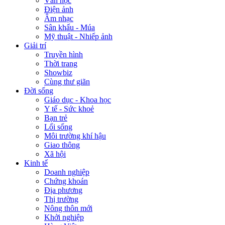
Văn học
Điện ảnh
Âm nhạc
Sân khấu - Múa
Mỹ thuật - Nhiếp ảnh
Giải trí
Truyền hình
Thời trang
Showbiz
Cùng thư giãn
Đời sống
Giáo dục - Khoa học
Y tế - Sức khoẻ
Bạn trẻ
Lối sống
Môi trường khí hậu
Giao thông
Xã hội
Kinh tế
Doanh nghiệp
Chứng khoán
Địa phương
Thị trường
Nông thôn mới
Khởi nghiệp