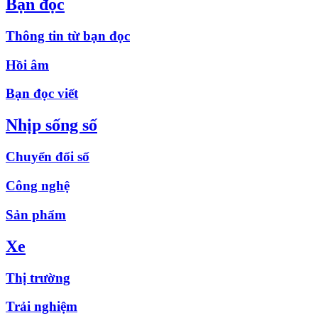
Bạn đọc
Thông tin từ bạn đọc
Hồi âm
Bạn đọc viết
Nhịp sống số
Chuyển đổi số
Công nghệ
Sản phẩm
Xe
Thị trường
Trải nghiệm