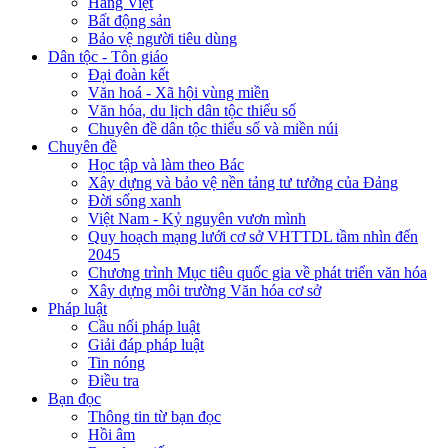
Hàng Việt
Bất động sản
Bảo vệ người tiêu dùng
Dân tộc - Tôn giáo
Đại đoàn kết
Văn hoá - Xã hội vùng miền
Văn hóa, du lịch dân tộc thiểu số
Chuyên đề dân tộc thiểu số và miền núi
Chuyên đề
Học tập và làm theo Bác
Xây dựng và bảo vệ nền tảng tư tưởng của Đảng
Đời sống xanh
Việt Nam - Kỷ nguyên vươn mình
Quy hoạch mạng lưới cơ sở VHTTDL tầm nhìn đến
2045
Chương trình Mục tiêu quốc gia về phát triển văn hóa
Xây dựng môi trường Văn hóa cơ sở
Pháp luật
Cầu nối pháp luật
Giải đáp pháp luật
Tin nóng
Điều tra
Bạn đọc
Thông tin từ bạn đọc
Hồi âm