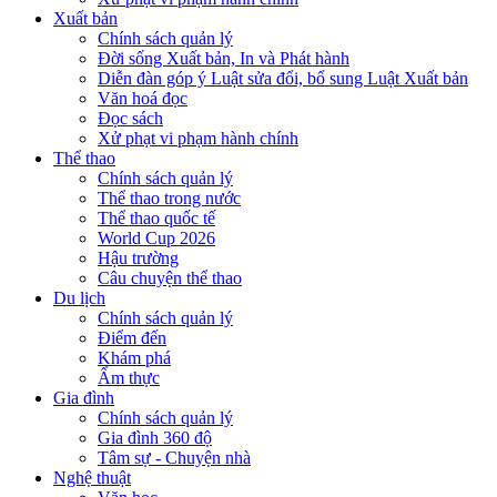
Xuất bản
Chính sách quản lý
Đời sống Xuất bản, In và Phát hành
Diễn đàn góp ý Luật sửa đổi, bổ sung Luật Xuất bản
Văn hoá đọc
Đọc sách
Xử phạt vi phạm hành chính
Thể thao
Chính sách quản lý
Thể thao trong nước
Thể thao quốc tế
World Cup 2026
Hậu trường
Câu chuyện thể thao
Du lịch
Chính sách quản lý
Điểm đến
Khám phá
Ẩm thực
Gia đình
Chính sách quản lý
Gia đình 360 độ
Tâm sự - Chuyện nhà
Nghệ thuật