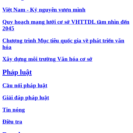
Việt Nam - Kỷ nguyên vươn mình
Quy hoạch mạng lưới cơ sở VHTTDL tầm nhìn đến
2045
Chương trình Mục tiêu quốc gia về phát triển văn
hóa
Xây dựng môi trường Văn hóa cơ sở
Pháp luật
Cầu nối pháp luật
Giải đáp pháp luật
Tin nóng
Điều tra