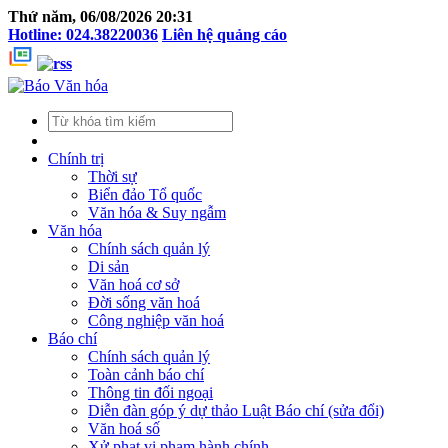
Thứ năm, 06/08/2026 20:31
Hotline: 024.38220036
Liên hệ quảng cáo
Chính trị
Thời sự
Biển đảo Tổ quốc
Văn hóa & Suy ngẫm
Văn hóa
Chính sách quản lý
Di sản
Văn hoá cơ sở
Đời sống văn hoá
Công nghiệp văn hoá
Báo chí
Chính sách quản lý
Toàn cảnh báo chí
Thông tin đối ngoại
Diễn đàn góp ý dự thảo Luật Báo chí (sửa đổi)
Văn hoá số
Xử phạt vi phạm hành chính