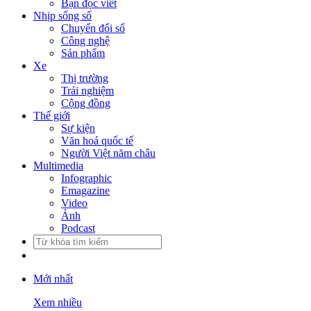
Bạn đọc viết
Nhịp sống số
Chuyển đổi số
Công nghệ
Sản phẩm
Xe
Thị trường
Trải nghiệm
Cộng đồng
Thế giới
Sự kiện
Văn hoá quốc tế
Người Việt năm châu
Multimedia
Infographic
Emagazine
Video
Ảnh
Podcast
Mới nhất
Xem nhiều