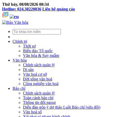
Thứ bảy, 08/08/2026 08:34
Hotline: 024.38220036
Liên hệ quảng cáo
Chính trị
Thời sự
Biển đảo Tổ quốc
Văn hóa & Suy ngẫm
Văn hóa
Chính sách quản lý
Di sản
Văn hoá cơ sở
Đời sống văn hoá
Công nghiệp văn hoá
Báo chí
Chính sách quản lý
Toàn cảnh báo chí
Thông tin đối ngoại
Diễn đàn góp ý dự thảo Luật Báo chí (sửa đổi)
Văn hoá số
Xử phạt vi phạm hành chính