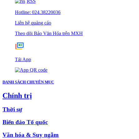
RSS
Hotline: 024.38220036
Liên hệ quảng cáo
Theo dõi Báo Văn Hóa trên MXH
Tải App
DANH SÁCH CHUYÊN MỤC
Chính trị
Thời sự
Biển đảo Tổ quốc
Văn hóa & Suy ngẫm