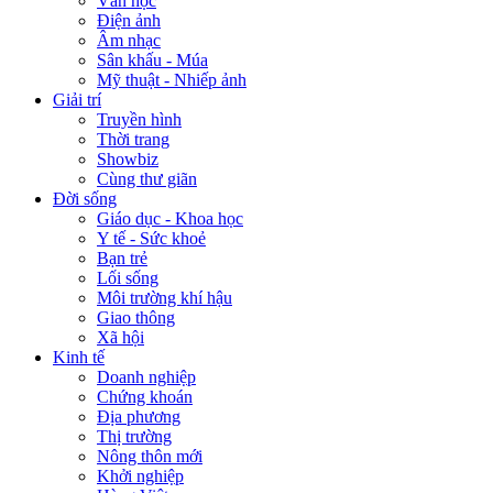
Văn học
Điện ảnh
Âm nhạc
Sân khấu - Múa
Mỹ thuật - Nhiếp ảnh
Giải trí
Truyền hình
Thời trang
Showbiz
Cùng thư giãn
Đời sống
Giáo dục - Khoa học
Y tế - Sức khoẻ
Bạn trẻ
Lối sống
Môi trường khí hậu
Giao thông
Xã hội
Kinh tế
Doanh nghiệp
Chứng khoán
Địa phương
Thị trường
Nông thôn mới
Khởi nghiệp