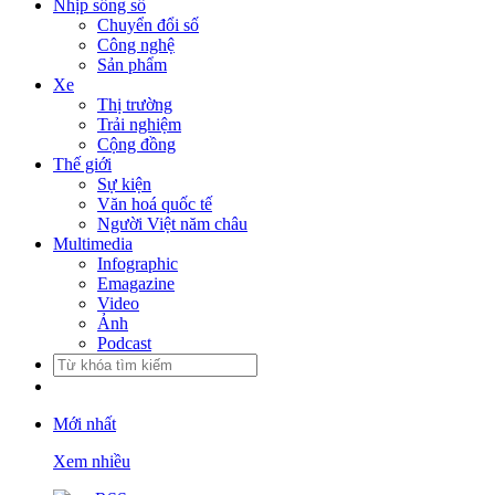
Nhịp sống số
Chuyển đổi số
Công nghệ
Sản phẩm
Xe
Thị trường
Trải nghiệm
Cộng đồng
Thế giới
Sự kiện
Văn hoá quốc tế
Người Việt năm châu
Multimedia
Infographic
Emagazine
Video
Ảnh
Podcast
Mới nhất
Xem nhiều