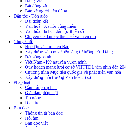
Hàng Việt
Bất động sản
Bảo vệ người tiêu dùng
Dân tộc - Tôn giáo
Đại đoàn kết
Văn hoá - Xã hội vùng miền
Văn hóa, du lịch dân tộc thiểu số
Chuyên đề dân tộc thiểu số và miền núi
Chuyên đề
Học tập và làm theo Bác
Xây dựng và bảo vệ nền tảng tư tưởng của Đảng
Đời sống xanh
Việt Nam - Kỷ nguyên vươn mình
Quy hoạch mạng lưới cơ sở VHTTDL tầm nhìn đến 204
Chương trình Mục tiêu quốc gia về phát triển văn hóa
Xây dựng môi trường Văn hóa cơ sở
Pháp luật
Cầu nối pháp luật
Giải đáp pháp luật
Tin nóng
Điều tra
Bạn đọc
Thông tin từ bạn đọc
Hồi âm
Bạn đọc viết