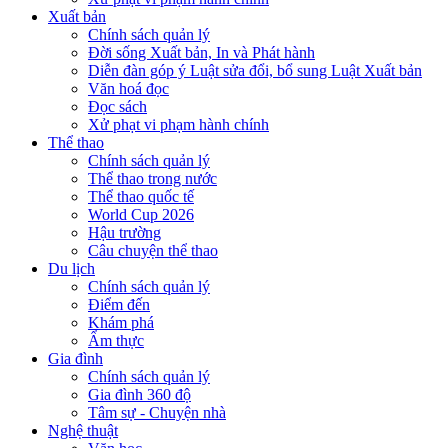
Xuất bản
Chính sách quản lý
Đời sống Xuất bản, In và Phát hành
Diễn đàn góp ý Luật sửa đổi, bổ sung Luật Xuất bản
Văn hoá đọc
Đọc sách
Xử phạt vi phạm hành chính
Thể thao
Chính sách quản lý
Thể thao trong nước
Thể thao quốc tế
World Cup 2026
Hậu trường
Câu chuyện thể thao
Du lịch
Chính sách quản lý
Điểm đến
Khám phá
Ẩm thực
Gia đình
Chính sách quản lý
Gia đình 360 độ
Tâm sự - Chuyện nhà
Nghệ thuật