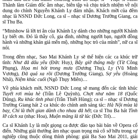
Thành làm Giám đốc âm nhạc, biên tập và chịu trách nhiệm về nội
dung do chính Nguyễn Khánh Ly đảm nhận. Khách mời của đêm
nhạc là NSND Đức Long, ca sĩ – nhạc sĩ Dương Trường Giang, ca
sĩ Thu Ba.
“Minishow là lời tri ân của Khánh Ly dành cho những người Khánh
Ly biết ơn. Đó là thầy cô, gia đình, những người bạn, người đồng
hành và những khán giả mến mộ, những học trò của mình”, nữ ca sĩ
nói.
Trong đêm nhạc, Sao Mai Khánh Ly sẽ thể hiện các ca khúc trữ
tình:
Như đã dấu yêu
(Đức Huy
), Bây giờ tháng mấy
(Từ Công
Phụng),
Họa mi hót trong mưa
(Dương Thụ),
Ly
(Vũ Minh
Vương),
Đã quá xa rồi
(Dương Trường Giang),
Sợ yêu
(Hoàng
Nhã),
Niệm khúc cuối
(Ngô Thụy Miên)…
Về phía khách mời, NSND Đức Long sẽ mang đến các tình khúc
Tuyết rơi mùa hè
(Trần Lê Quỳnh),
Chợt như năm 18
(Quốc
Dũng),
Ru khúc tình phai
(Trần Thiết Hùng); ca sĩ – nhạc sĩ Dương
Trường Giang hát 2 ca khúc do chính anh sáng tác:
Hà Nội mùa lá
bay, Chỉ là thời gian dành cho nhau đã hết
; ca sĩ Thu Ba hát
Tình
lỡ cách xa
(nhạc Hoa),
Muộn màng là từ lúc
(Đức Trí)…
Ca sĩ Khánh Ly là một giọng ca được đào tạo bài bản về Opera cổ
điển. Những giải thưởng âm nhạc quan trọng mà cô sở hữu trong sự
nghiệp cũng thuộc dòng thính phòng: giải Ba Sao Mai 2011, giải