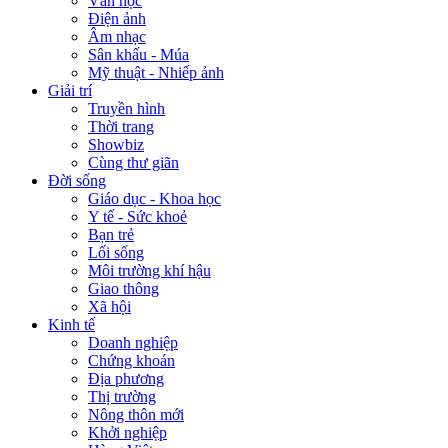
Văn học
Điện ảnh
Âm nhạc
Sân khấu - Múa
Mỹ thuật - Nhiếp ảnh
Giải trí
Truyền hình
Thời trang
Showbiz
Cùng thư giãn
Đời sống
Giáo dục - Khoa học
Y tế - Sức khoẻ
Bạn trẻ
Lối sống
Môi trường khí hậu
Giao thông
Xã hội
Kinh tế
Doanh nghiệp
Chứng khoán
Địa phương
Thị trường
Nông thôn mới
Khởi nghiệp