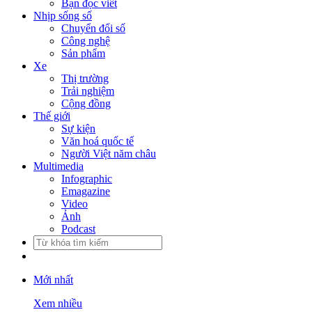
Bạn đọc viết
Nhịp sống số
Chuyển đổi số
Công nghệ
Sản phẩm
Xe
Thị trường
Trải nghiệm
Cộng đồng
Thế giới
Sự kiện
Văn hoá quốc tế
Người Việt năm châu
Multimedia
Infographic
Emagazine
Video
Ảnh
Podcast
Mới nhất
Xem nhiều