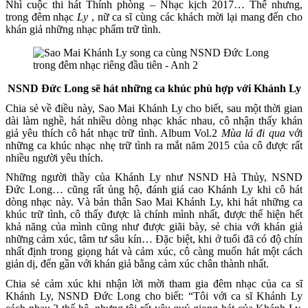
Nhì cuộc thi hát Thính phòng – Nhạc kịch 2017… Thế nhưng,
trong đêm nhạc
Ly
, nữ ca sĩ cùng các khách mời lại mang đến cho
khán giả những nhạc phẩm trữ tình.
NSND Đức Long sẽ hát những ca khúc phù hợp với Khánh Ly
Chia sẻ về điều này, Sao Mai Khánh Ly cho biết, sau một thời gian
dài làm nghề, hát nhiều dòng nhạc khác nhau, cô nhận thấy khán
giả yêu thích cô hát nhạc trữ tình. Album Vol.2
Mùa lá đi qua
với
những ca khúc nhạc nhẹ trữ tình ra mắt năm 2015 của cô được rất
nhiều người yêu thích.
Những người thầy của Khánh Ly như NSND Hà Thủy, NSND
Đức Long… cũng rất ủng hộ, đánh giá cao Khánh Ly khi cô hát
dòng nhạc này. Và bản thân Sao Mai Khánh Ly, khi hát những ca
khúc trữ tình, cô thấy được là chính mình nhất, được thể hiện hết
khả năng của mình cũng như được giãi bày, sẻ chia với khán giả
những cảm xúc, tâm tư sâu kín… Đặc biệt, khi ở tuổi đã có độ chín
nhất định trong giọng hát và cảm xúc, cô càng muốn hát một cách
giản dị, đến gần với khán giả bằng cảm xúc chân thành nhất.
Chia sẻ cảm xúc khi nhận lời mời tham gia đêm nhạc của ca sĩ
Khánh Ly, NSND Đức Long cho biết: “Tôi với ca sĩ Khánh Ly