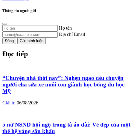
Thông tin người gửi
Họ tên
Địa chỉ Email
Đóng
Gửi bình luận
Đọc tiếp
“Chuyện nhà thời nay”: Nghẹn ngào câu chuyện
người cha sửa xe nuôi con giành học bổng du học
Mỹ
Giải trí
06/08/2026
5 nữ NSND hội ngộ trong tà áo dài: Vẻ đẹp của một
thế hệ vàng sân khấu