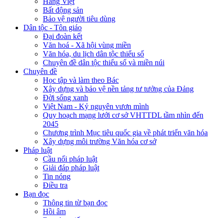
Hàng Việt
Bất động sản
Bảo vệ người tiêu dùng
Dân tộc - Tôn giáo
Đại đoàn kết
Văn hoá - Xã hội vùng miền
Văn hóa, du lịch dân tộc thiểu số
Chuyên đề dân tộc thiểu số và miền núi
Chuyên đề
Học tập và làm theo Bác
Xây dựng và bảo vệ nền tảng tư tưởng của Đảng
Đời sống xanh
Việt Nam - Kỷ nguyên vươn mình
Quy hoạch mạng lưới cơ sở VHTTDL tầm nhìn đến
2045
Chương trình Mục tiêu quốc gia về phát triển văn hóa
Xây dựng môi trường Văn hóa cơ sở
Pháp luật
Cầu nối pháp luật
Giải đáp pháp luật
Tin nóng
Điều tra
Bạn đọc
Thông tin từ bạn đọc
Hồi âm