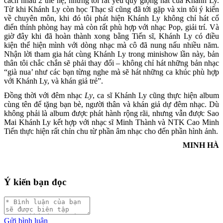
cách nhau 2 thế hệ, nhưng tôi rất yêu quý giọng hát của Khánh Ly.
Từ khi Khánh Ly còn học Thạc sĩ cũng đã tới gặp và xin tôi ý kiến
về chuyên môn, khi đó tôi phát hiện Khánh Ly không chỉ hát cổ
điển thính phòng hay mà còn rất phù hợp với nhạc Pop, giải trí. Và
giờ đây khi đã hoàn thành xong bằng Tiến sĩ, Khánh Ly có điều
kiện thể hiện mình với dòng nhạc mà cô đã nung nấu nhiều năm.
Nhận lời tham gia hát cùng Khánh Ly trong minishow lần này, bản
thân tôi chắc chắn sẽ phải thay đổi – không chỉ hát những bản nhạc
“già nua’ như các bạn từng nghe mà sẽ hát những ca khúc phù hợp
với Khánh Ly, và khán giả trẻ”.
Đồng thời với đêm nhạc
Ly
, ca sĩ Khánh Ly cũng thực hiện album
cùng tên để tặng bạn bè, người thân và khán giả dự đêm nhạc. Dù
không phải là album được phát hành rộng rãi, nhưng vẫn được Sao
Mai Khánh Ly kết hợp với nhạc sĩ Minh Thành và NTK Cao Minh
Tiến thực hiện rất chỉn chu từ phần âm nhạc cho đến phần hình ảnh.
MINH HÀ
Ý kiến bạn đọc
Gửi bình luận