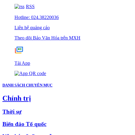
RSS
Hotline: 024.38220036
Liên hệ quảng cáo
Theo dõi Báo Văn Hóa trên MXH
Tải App
DANH SÁCH CHUYÊN MỤC
Chính trị
Thời sự
Biển đảo Tổ quốc