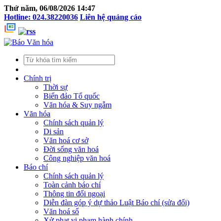
Thứ năm, 06/08/2026 14:47
Hotline: 024.38220036
Liên hệ quảng cáo
Chính trị
Thời sự
Biển đảo Tổ quốc
Văn hóa & Suy ngẫm
Văn hóa
Chính sách quản lý
Di sản
Văn hoá cơ sở
Đời sống văn hoá
Công nghiệp văn hoá
Báo chí
Chính sách quản lý
Toàn cảnh báo chí
Thông tin đối ngoại
Diễn đàn góp ý dự thảo Luật Báo chí (sửa đổi)
Văn hoá số
Xử phạt vi phạm hành chính