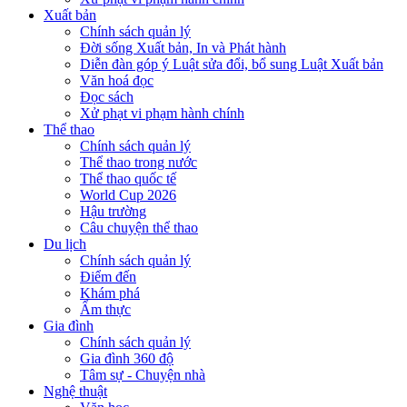
Xuất bản
Chính sách quản lý
Đời sống Xuất bản, In và Phát hành
Diễn đàn góp ý Luật sửa đổi, bổ sung Luật Xuất bản
Văn hoá đọc
Đọc sách
Xử phạt vi phạm hành chính
Thể thao
Chính sách quản lý
Thể thao trong nước
Thể thao quốc tế
World Cup 2026
Hậu trường
Câu chuyện thể thao
Du lịch
Chính sách quản lý
Điểm đến
Khám phá
Ẩm thực
Gia đình
Chính sách quản lý
Gia đình 360 độ
Tâm sự - Chuyện nhà
Nghệ thuật