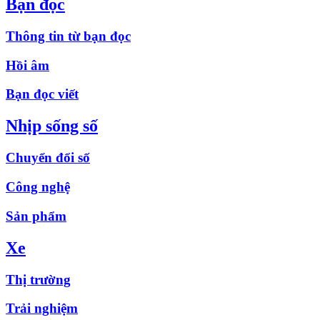
Bạn đọc
Thông tin từ bạn đọc
Hồi âm
Bạn đọc viết
Nhịp sống số
Chuyển đổi số
Công nghệ
Sản phẩm
Xe
Thị trường
Trải nghiệm