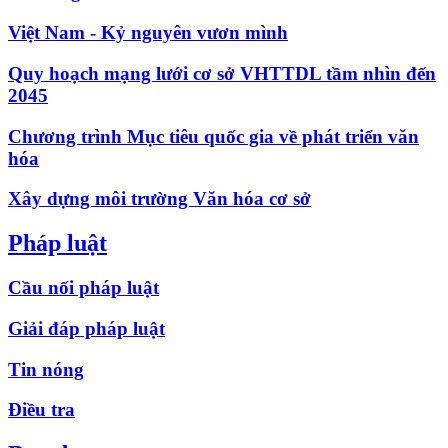
Việt Nam - Kỷ nguyên vươn mình
Quy hoạch mạng lưới cơ sở VHTTDL tầm nhìn đến
2045
Chương trình Mục tiêu quốc gia về phát triển văn
hóa
Xây dựng môi trường Văn hóa cơ sở
Pháp luật
Cầu nối pháp luật
Giải đáp pháp luật
Tin nóng
Điều tra