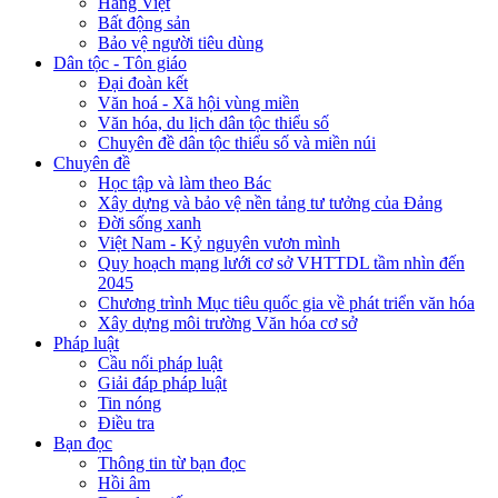
Hàng Việt
Bất động sản
Bảo vệ người tiêu dùng
Dân tộc - Tôn giáo
Đại đoàn kết
Văn hoá - Xã hội vùng miền
Văn hóa, du lịch dân tộc thiểu số
Chuyên đề dân tộc thiểu số và miền núi
Chuyên đề
Học tập và làm theo Bác
Xây dựng và bảo vệ nền tảng tư tưởng của Đảng
Đời sống xanh
Việt Nam - Kỷ nguyên vươn mình
Quy hoạch mạng lưới cơ sở VHTTDL tầm nhìn đến
2045
Chương trình Mục tiêu quốc gia về phát triển văn hóa
Xây dựng môi trường Văn hóa cơ sở
Pháp luật
Cầu nối pháp luật
Giải đáp pháp luật
Tin nóng
Điều tra
Bạn đọc
Thông tin từ bạn đọc
Hồi âm