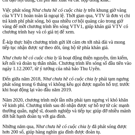
Việc phát sóng
Như chưa hề có cuộc chia ly
trên khung giờ vàng
của VTV1 hoàn toàn là ngoại lệ. Thời gian qua, VTV là đơn vị chi
trả kinh phí phát sóng, bỏ qua nhiều cơ hội quảng cáo trong giờ
vàng để mời chương trình lên sóng VTV1, giúp khán giả VTV có
chương trình hay và có giá trị để xem.
Ê-kíp thực hiện chương trình gửi lời cảm ơn tới nhà đài và mong
tiếp tục nhận được sự theo dõi, ủng hộ từ phía khán giả.
Như chưa hề có cuộc chia ly
là hoạt động thiện nguyện, tìm kiếm,
kết nối và đoàn tụ thân nhân. Chương trình lên sóng số đầu tiên vào
ngày 1.12.2007, từ ý tưởng của nhà báo Thu Uyên.
Đến giữa năm 2018,
Như chưa hề có cuộc chia ly
phải tạm ngưng
phát sóng trong 6 tháng vì không kêu gọi được nguồn hỗ trợ, trước
khi hoạt động lại vào đầu năm 2019.
Năm 2020, chương trình một lần nữa phải tạm ngưng vì khó khăn
về kinh phí. Chương trình sau đó nhận được sự hỗ trợ từ các mạnh
thường quân, nghệ sĩ, doanh nghiệp và tiếp tục giúp đỡ nhiều mảnh
đời bất hạnh đoàn tụ với gia đình.
Những năm qua,
Như chưa hề có cuộc chia ly
đã phát sóng được
hơn 200 số, giúp hàng nghìn gia đình được đoàn tụ.