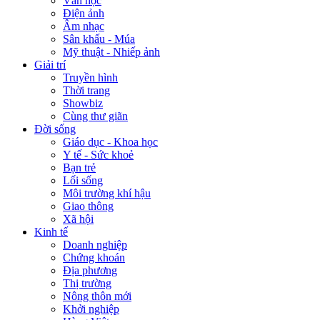
Văn học
Điện ảnh
Âm nhạc
Sân khấu - Múa
Mỹ thuật - Nhiếp ảnh
Giải trí
Truyền hình
Thời trang
Showbiz
Cùng thư giãn
Đời sống
Giáo dục - Khoa học
Y tế - Sức khoẻ
Bạn trẻ
Lối sống
Môi trường khí hậu
Giao thông
Xã hội
Kinh tế
Doanh nghiệp
Chứng khoán
Địa phương
Thị trường
Nông thôn mới
Khởi nghiệp