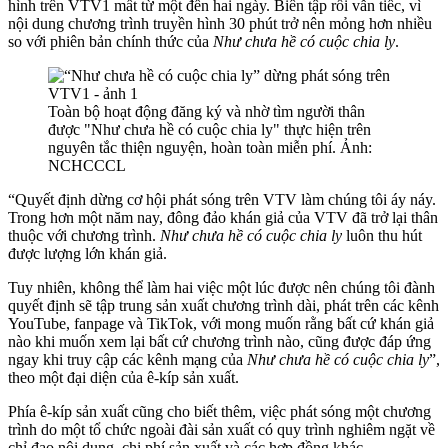
hình trên VTV1 mất từ một đến hai ngày. Biên tập rồi vẫn tiếc, vì
nội dung chương trình truyền hình 30 phút trở nên mỏng hơn nhiều
so với phiên bản chính thức của
Như chưa hề có cuộc chia ly
.
Toàn bộ hoạt động đăng ký và nhờ tìm người thân
được "Như chưa hề có cuộc chia ly" thực hiện trên
nguyên tắc thiện nguyện, hoàn toàn miễn phí. Ảnh:
NCHCCCL
“Quyết định dừng cơ hội phát sóng trên VTV làm chúng tôi áy náy.
Trong hơn một năm nay, đông đảo khán giả của VTV đã trở lại thân
thuộc với chương trình.
Như chưa hề có cuộc chia ly
luôn thu hút
được lượng lớn khán giả.
Tuy nhiên, không thể làm hai việc một lúc được nên chúng tôi đành
quyết định sẽ tập trung sản xuất chương trình dài, phát trên các kênh
YouTube, fanpage và TikTok, với mong muốn rằng bất cứ khán giả
nào khi muốn xem lại bất cứ chương trình nào, cũng được đáp ứng
ngay khi truy cập các kênh mạng của
Như chưa hề có cuộc chia ly
”,
theo một đại diện của ê-kíp sản xuất.
Phía ê-kíp sản xuất cũng cho biết thêm, việc phát sóng một chương
trình do một tổ chức ngoài đài sản xuất có quy trình nghiêm ngặt về
chỉ đạo nội dung, chi phí sản xuất và các hợp đồng khác.