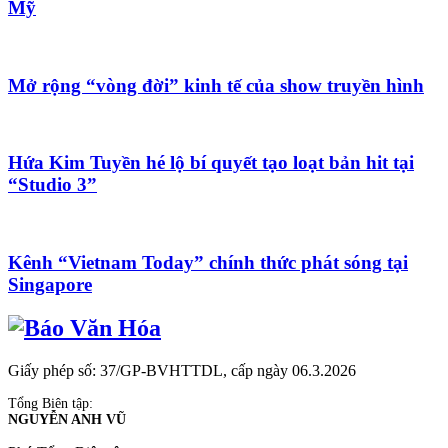
Mỹ
Mở rộng “vòng đời” kinh tế của show truyền hình
Hứa Kim Tuyền hé lộ bí quyết tạo loạt bản hit tại
“Studio 3”
Kênh “Vietnam Today” chính thức phát sóng tại
Singapore
Giấy phép số: 37/GP-BVHTTDL, cấp ngày 06.3.2026
Tổng Biên tập:
NGUYỄN ANH VŨ