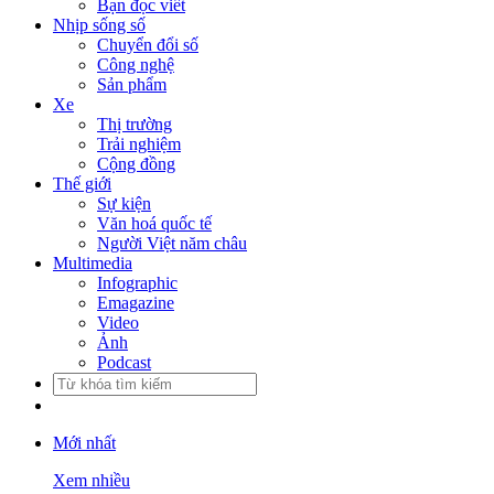
Bạn đọc viết
Nhịp sống số
Chuyển đổi số
Công nghệ
Sản phẩm
Xe
Thị trường
Trải nghiệm
Cộng đồng
Thế giới
Sự kiện
Văn hoá quốc tế
Người Việt năm châu
Multimedia
Infographic
Emagazine
Video
Ảnh
Podcast
Mới nhất
Xem nhiều