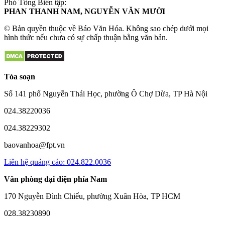
Phó Tổng Biên tập:
PHAN THANH NAM, NGUYỄN VĂN MƯỜI
© Bản quyền thuộc về Báo Văn Hóa. Không sao chép dưới mọi
hình thức nếu chưa có sự chấp thuận bằng văn bản.
Tòa soạn
Số 141 phố Nguyễn Thái Học, phường Ô Chợ Dừa, TP Hà Nội
024.38220036
024.38229302
baovanhoa@fpt.vn
Liên hệ quảng cáo: 024.822.0036
Văn phòng đại diện phía Nam
170 Nguyễn Đình Chiểu, phường Xuân Hòa, TP HCM
028.38230890