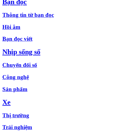
Bạn đọc
Thông tin từ bạn đọc
Hồi âm
Bạn đọc viết
Nhịp sống số
Chuyển đổi số
Công nghệ
Sản phẩm
Xe
Thị trường
Trải nghiệm