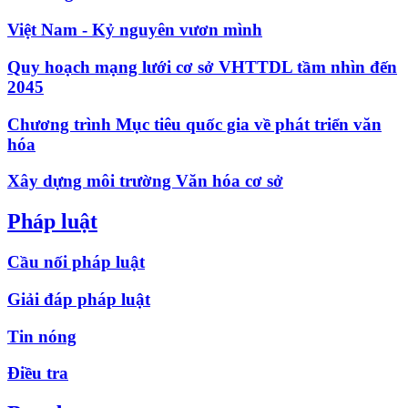
Việt Nam - Kỷ nguyên vươn mình
Quy hoạch mạng lưới cơ sở VHTTDL tầm nhìn đến
2045
Chương trình Mục tiêu quốc gia về phát triển văn
hóa
Xây dựng môi trường Văn hóa cơ sở
Pháp luật
Cầu nối pháp luật
Giải đáp pháp luật
Tin nóng
Điều tra