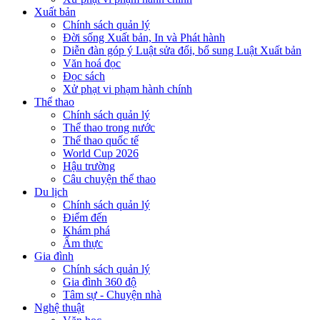
Xuất bản
Chính sách quản lý
Đời sống Xuất bản, In và Phát hành
Diễn đàn góp ý Luật sửa đổi, bổ sung Luật Xuất bản
Văn hoá đọc
Đọc sách
Xử phạt vi phạm hành chính
Thể thao
Chính sách quản lý
Thể thao trong nước
Thể thao quốc tế
World Cup 2026
Hậu trường
Câu chuyện thể thao
Du lịch
Chính sách quản lý
Điểm đến
Khám phá
Ẩm thực
Gia đình
Chính sách quản lý
Gia đình 360 độ
Tâm sự - Chuyện nhà
Nghệ thuật