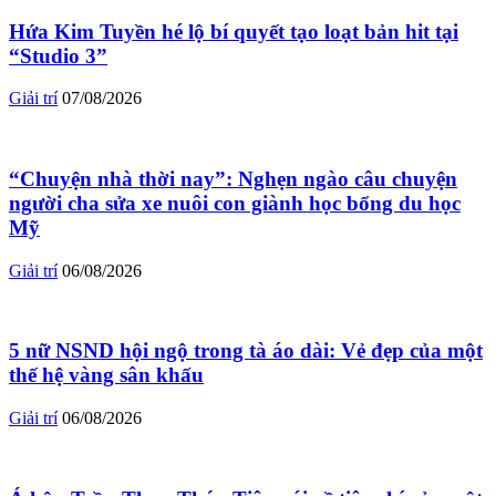
Hứa Kim Tuyền hé lộ bí quyết tạo loạt bản hit tại
“Studio 3”
Giải trí
07/08/2026
“Chuyện nhà thời nay”: Nghẹn ngào câu chuyện
người cha sửa xe nuôi con giành học bổng du học
Mỹ
Giải trí
06/08/2026
5 nữ NSND hội ngộ trong tà áo dài: Vẻ đẹp của một
thế hệ vàng sân khấu
Giải trí
06/08/2026