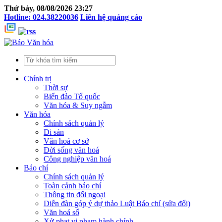
Thứ bảy, 08/08/2026 23:27
Hotline: 024.38220036
Liên hệ quảng cáo
Chính trị
Thời sự
Biển đảo Tổ quốc
Văn hóa & Suy ngẫm
Văn hóa
Chính sách quản lý
Di sản
Văn hoá cơ sở
Đời sống văn hoá
Công nghiệp văn hoá
Báo chí
Chính sách quản lý
Toàn cảnh báo chí
Thông tin đối ngoại
Diễn đàn góp ý dự thảo Luật Báo chí (sửa đổi)
Văn hoá số
Xử phạt vi phạm hành chính