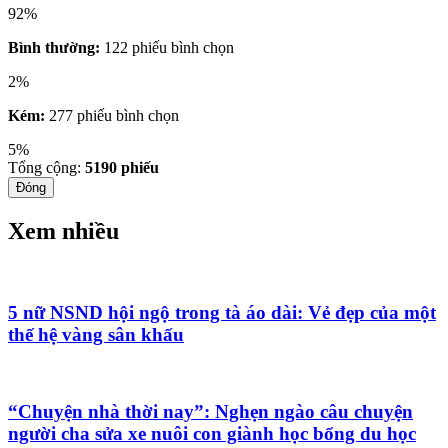
92%
Bình thường:
122 phiếu bình chọn
2%
Kém:
277 phiếu bình chọn
5%
Tổng cộng:
5190
phiếu
Đóng
Xem nhiều
5 nữ NSND hội ngộ trong tà áo dài: Vẻ đẹp của một
thế hệ vàng sân khấu
“Chuyện nhà thời nay”: Nghẹn ngào câu chuyện
người cha sửa xe nuôi con giành học bổng du học