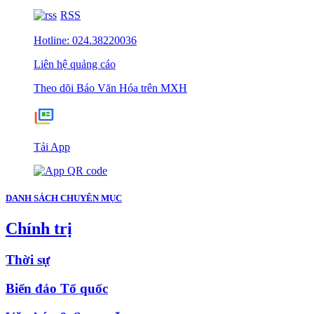
RSS
Hotline: 024.38220036
Liên hệ quảng cáo
Theo dõi Báo Văn Hóa trên MXH
Tải App
DANH SÁCH CHUYÊN MỤC
Chính trị
Thời sự
Biển đảo Tổ quốc