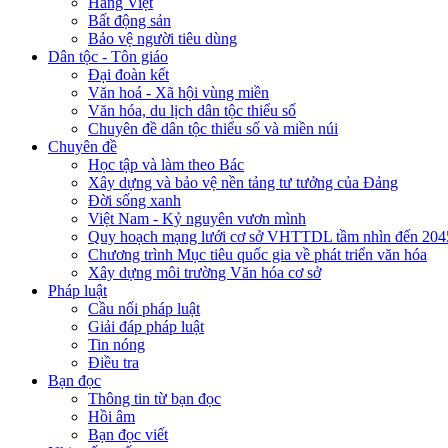
Hàng Việt
Bất động sản
Bảo vệ người tiêu dùng
Dân tộc - Tôn giáo
Đại đoàn kết
Văn hoá - Xã hội vùng miền
Văn hóa, du lịch dân tộc thiểu số
Chuyên đề dân tộc thiểu số và miền núi
Chuyên đề
Học tập và làm theo Bác
Xây dựng và bảo vệ nền tảng tư tưởng của Đảng
Đời sống xanh
Việt Nam - Kỷ nguyên vươn mình
Quy hoạch mạng lưới cơ sở VHTTDL tầm nhìn đến 204
Chương trình Mục tiêu quốc gia về phát triển văn hóa
Xây dựng môi trường Văn hóa cơ sở
Pháp luật
Cầu nối pháp luật
Giải đáp pháp luật
Tin nóng
Điều tra
Bạn đọc
Thông tin từ bạn đọc
Hồi âm
Bạn đọc viết