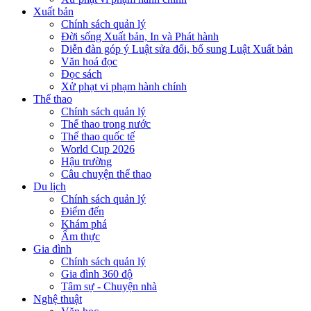
Xuất bản
Chính sách quản lý
Đời sống Xuất bản, In và Phát hành
Diễn đàn góp ý Luật sửa đổi, bổ sung Luật Xuất bản
Văn hoá đọc
Đọc sách
Xử phạt vi phạm hành chính
Thể thao
Chính sách quản lý
Thể thao trong nước
Thể thao quốc tế
World Cup 2026
Hậu trường
Câu chuyện thể thao
Du lịch
Chính sách quản lý
Điểm đến
Khám phá
Ẩm thực
Gia đình
Chính sách quản lý
Gia đình 360 độ
Tâm sự - Chuyện nhà
Nghệ thuật