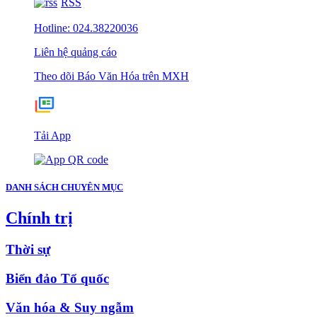
RSS
Hotline: 024.38220036
Liên hệ quảng cáo
Theo dõi Báo Văn Hóa trên MXH
Tải App
DANH SÁCH CHUYÊN MỤC
Chính trị
Thời sự
Biển đảo Tổ quốc
Văn hóa & Suy ngẫm