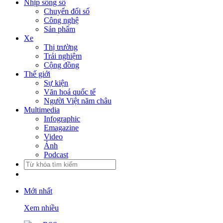
Nhịp sống số
Chuyển đổi số
Công nghệ
Sản phẩm
Xe
Thị trường
Trải nghiệm
Cộng đồng
Thế giới
Sự kiện
Văn hoá quốc tế
Người Việt năm châu
Multimedia
Infographic
Emagazine
Video
Ảnh
Podcast
Mới nhất
Xem nhiều