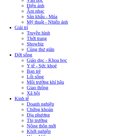
Văn học
Điện ảnh
Âm nhạc
Sân khấu - Múa
Mỹ thuật - Nhiếp ảnh
Giải trí
Truyền hình
Thời trang
Showbiz
Cùng thư giãn
Đời sống
Giáo dục - Khoa học
Y tế - Sức khoẻ
Bạn trẻ
Lối sống
Môi trường khí hậu
Giao thông
Xã hội
Kinh tế
Doanh nghiệp
Chứng khoán
Địa phương
Thị trường
Nông thôn mới
Khởi nghiệp