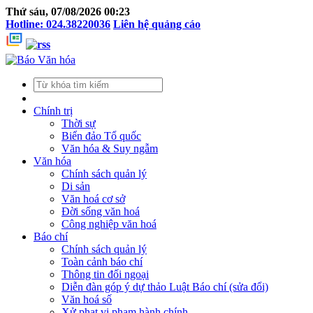
Thứ sáu, 07/08/2026 00:23
Hotline: 024.38220036
Liên hệ quảng cáo
Chính trị
Thời sự
Biển đảo Tổ quốc
Văn hóa & Suy ngẫm
Văn hóa
Chính sách quản lý
Di sản
Văn hoá cơ sở
Đời sống văn hoá
Công nghiệp văn hoá
Báo chí
Chính sách quản lý
Toàn cảnh báo chí
Thông tin đối ngoại
Diễn đàn góp ý dự thảo Luật Báo chí (sửa đổi)
Văn hoá số
Xử phạt vi phạm hành chính