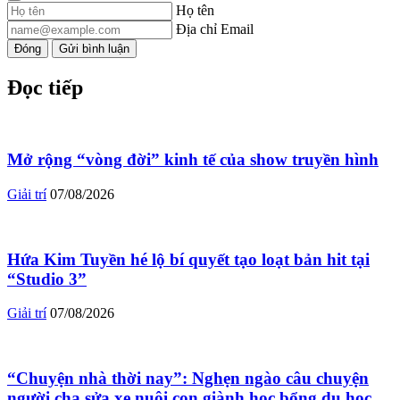
Họ tên
Địa chỉ Email
Đóng
Gửi bình luận
Đọc tiếp
Mở rộng “vòng đời” kinh tế của show truyền hình
Giải trí
07/08/2026
Hứa Kim Tuyền hé lộ bí quyết tạo loạt bản hit tại
“Studio 3”
Giải trí
07/08/2026
“Chuyện nhà thời nay”: Nghẹn ngào câu chuyện
người cha sửa xe nuôi con giành học bổng du học