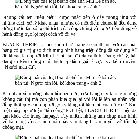
Những cái tên "tiêu biểu" được nhắc đến ở đây tương ứng với
những cách xử lý khác nhau, nhưng có một điểm chung là đều đang
đứng trước làn sóng chỉ trích của công chúng và người tiêu dùng về
hành động trục lợi một cách vô tội vạ.
BLACK THRIFT - một shop thời trang secondhand với các mặt
hàng có giá trị giao dịch trung bình hàng triệu đồng đã sử dụng AI
để khoác lên người Miu Lê một set đồ da cá tính. Đáng chú ý, bài
đăng đi kèm dòng chú thích bị đánh giá là cực kỳ kém duyên:
"Người mẫu đá".
Khi nhận về những phản hồi tiêu cực, cửa hàng này không những
không cầu thị mà còn phân bua qua lại với lời lẽ lên án nhân vật,
đồng thời quy chụp người góp ý là người hâm mộ của nữ ca sĩ. Sau
một ngày bị dư luận "tấn công" kịch liệt, BLACK THRIFT hiện đã
tạm khóa các trang fanpage. Tuy nhiên, những ảnh chụp màn hình
về bài đăng và các bình luận này vẫn đang bị lan truyền với tốc độ
chóng mặt.