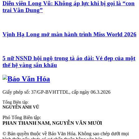
Diễn viên Long Vũ: Không áp lực khi bị gọi là “con
trai Vân Dung”
Vịnh Hạ Long mở màn hành trình Miss World 2026
5 nữ NSND hội ngộ trong tà áo dài: Vẻ đẹp của một
thế hệ vàng sân khấu
Giấy phép số: 37/GP-BVHTTDL, cấp ngày 06.3.2026
Tổng Biên tập:
NGUYỄN ANH VŨ
Phó Tổng Biên tập:
PHAN THANH NAM, NGUYỄN VĂN MƯỜI
© Bản quyền thuộc về Báo Văn Hóa. Không sao chép dưới mọi