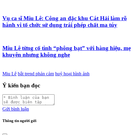
Vụ ca sĩ Miu Lê: Công an đặc khu Cát Hải làm rõ
hành vi tổ chức sử dụng trái phép chất ma túy
Miu Lê từng cố tình “phông bạt” với hàng hiệu, mẹ
khuyên nhưng không nghe
Miu Lê
bắt trend phản cảm
huỷ hoại hình ảnh
Ý kiến bạn đọc
Gửi bình luận
Thông tin người gửi