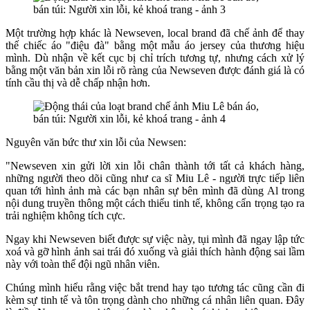
Một trường hợp khác là Newseven, local brand đã chế ảnh để thay
thế chiếc áo "điệu đà" bằng một mẫu áo jersey của thương hiệu
mình. Dù nhận về kết cục bị chỉ trích tương tự, nhưng cách xử lý
bằng một văn bản xin lỗi rõ ràng của Newseven được đánh giá là có
tính cầu thị và dễ chấp nhận hơn.
Nguyên văn bức thư xin lỗi của Newsen:
"Newseven xin gửi lời xin lỗi chân thành tới tất cả khách hàng,
những người theo dõi cũng như ca sĩ Miu Lê - người trực tiếp liên
quan tới hình ảnh mà các bạn nhân sự bên mình đã dùng Al trong
nội dung truyền thông một cách thiếu tinh tế, không cẩn trọng tạo ra
trải nghiệm không tích cực.
Ngay khi Newseven biết được sự việc này, tụi mình đã ngay lập tức
xoá và gỡ hình ảnh sai trái đó xuống và giải thích hành động sai lầm
này với toàn thể đội ngũ nhân viên.
Chúng mình hiểu rằng việc bắt trend hay tạo tương tác cũng cần đi
kèm sự tinh tế và tôn trọng dành cho những cá nhân liên quan. Đây