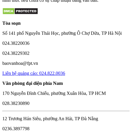
hình thức nếu chưa có sự chấp thuận bằng văn bản.
Tòa soạn
Số 141 phố Nguyễn Thái Học, phường Ô Chợ Dừa, TP Hà Nội
024.38220036
024.38229302
baovanhoa@fpt.vn
Liên hệ quảng cáo: 024.822.0036
Văn phòng đại diện phía Nam
170 Nguyễn Đình Chiểu, phường Xuân Hòa, TP HCM
028.38230890
12 Trương Hán Siêu, phường An Hải, TP Đà Nẵng
0236.3897798