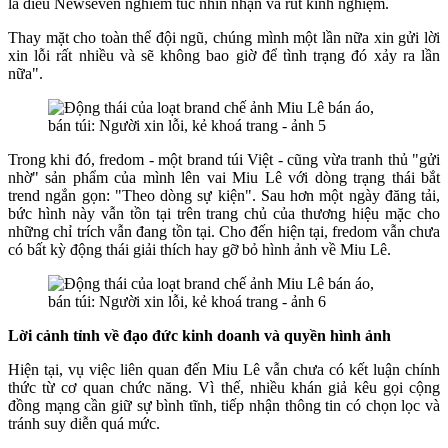
là điều Newseven nghiêm túc nhìn nhận và rút kinh nghiệm.
Thay mặt cho toàn thể đội ngũ, chúng mình một lần nữa xin gửi lời
xin lỗi rất nhiều và sẽ không bao giờ để tình trạng đó xảy ra lần
nữa".
Trong khi đó, fredom - một brand túi Việt - cũng vừa tranh thủ "gửi
nhờ" sản phẩm của mình lên vai Miu Lê với dòng trạng thái bắt
trend ngắn gọn: "Theo dòng sự kiện". Sau hơn một ngày đăng tải,
bức hình này vẫn tồn tại trên trang chủ của thương hiệu mặc cho
những chỉ trích vẫn đang tồn tại. Cho đến hiện tại, fredom vẫn chưa
có bất kỳ động thái giải thích hay gỡ bỏ hình ảnh về Miu Lê.
Lời cảnh tỉnh về đạo đức kinh doanh và quyền hình ảnh
Hiện tại, vụ việc liên quan đến Miu Lê vẫn chưa có kết luận chính
thức từ cơ quan chức năng. Vì thế, nhiều khán giả kêu gọi cộng
đồng mạng cần giữ sự bình tĩnh, tiếp nhận thông tin có chọn lọc và
tránh suy diễn quá mức.