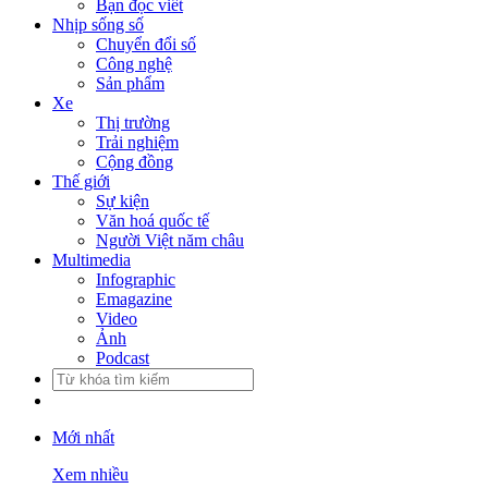
Bạn đọc viết
Nhịp sống số
Chuyển đổi số
Công nghệ
Sản phẩm
Xe
Thị trường
Trải nghiệm
Cộng đồng
Thế giới
Sự kiện
Văn hoá quốc tế
Người Việt năm châu
Multimedia
Infographic
Emagazine
Video
Ảnh
Podcast
Mới nhất
Xem nhiều