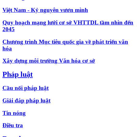
Việt Nam - Kỷ nguyên vươn mình
Quy hoạch mạng lưới cơ sở VHTTDL tầm nhìn đến
2045
Chương trình Mục tiêu quốc gia về phát triển văn
hóa
Xây dựng môi trường Văn hóa cơ sở
Pháp luật
Cầu nối pháp luật
Giải đáp pháp luật
Tin nóng
Điều tra