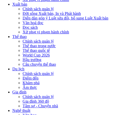
Xuất bản
Chính sách quản lý
Đời sống Xuất bản, In và Phát hành
Diễn đàn góp ý Luật sửa đổi, bổ sung Luật Xuất bản
Văn hoá đọc
Đọc sách
Xử phạt vi phạm hành chính
Thể thao
Chính sách quản lý
Thể thao trong nước
Thể thao quốc tế
World Cup 2026
Hậu trường
Câu chuyện thể thao
Du lịch
Chính sách quản lý
Điểm đến
Khám phá
Ẩm thực
Gia đình
Chính sách quản lý
Gia đình 360 độ
Tâm sự - Chuyện nhà
Nghệ thuật