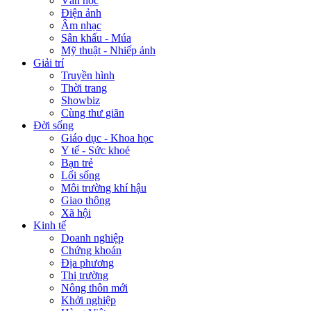
Văn học
Điện ảnh
Âm nhạc
Sân khấu - Múa
Mỹ thuật - Nhiếp ảnh
Giải trí
Truyền hình
Thời trang
Showbiz
Cùng thư giãn
Đời sống
Giáo dục - Khoa học
Y tế - Sức khoẻ
Bạn trẻ
Lối sống
Môi trường khí hậu
Giao thông
Xã hội
Kinh tế
Doanh nghiệp
Chứng khoán
Địa phương
Thị trường
Nông thôn mới
Khởi nghiệp