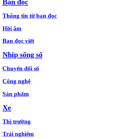
Bạn đọc
Thông tin từ bạn đọc
Hồi âm
Bạn đọc viết
Nhịp sống số
Chuyển đổi số
Công nghệ
Sản phẩm
Xe
Thị trường
Trải nghiệm