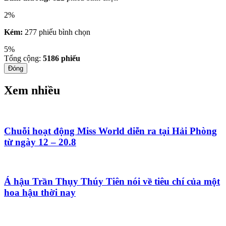
2%
Kém:
277 phiếu bình chọn
5%
Tổng cộng:
5186
phiếu
Đóng
Xem nhiều
Chuỗi hoạt động Miss World diễn ra tại Hải Phòng
từ ngày 12 – 20.8
Á hậu Trần Thụy Thúy Tiên nói về tiêu chí của một
hoa hậu thời nay