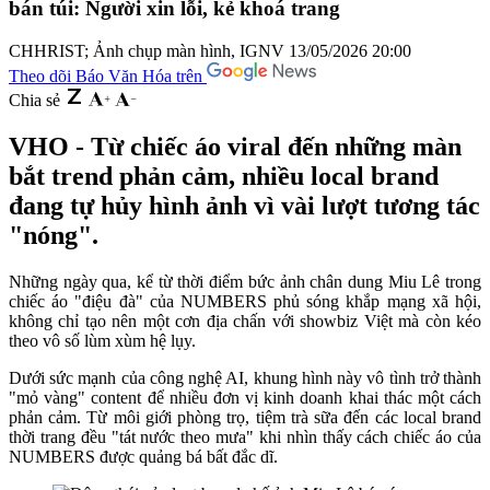
bán túi: Người xin lỗi, kẻ khoá trang
CHHRIST; Ảnh chụp màn hình, IGNV
13/05/2026 20:00
Theo dõi Báo Văn Hóa trên
Chia sẻ
VHO - Từ chiếc áo viral đến những màn
bắt trend phản cảm, nhiều local brand
đang tự hủy hình ảnh vì vài lượt tương tác
"nóng".
Những ngày qua, kể từ thời điểm bức ảnh chân dung Miu Lê trong
chiếc áo "điệu đà" của NUMBERS phủ sóng khắp mạng xã hội,
không chỉ tạo nên một cơn địa chấn với showbiz Việt mà còn kéo
theo vô số lùm xùm hệ lụy.
Dưới sức mạnh của công nghệ AI, khung hình này vô tình trở thành
"mỏ vàng" content để nhiều đơn vị kinh doanh khai thác một cách
phản cảm. Từ môi giới phòng trọ, tiệm trà sữa đến các local brand
thời trang đều "tát nước theo mưa" khi nhìn thấy cách chiếc áo của
NUMBERS được quảng bá bất đắc dĩ.