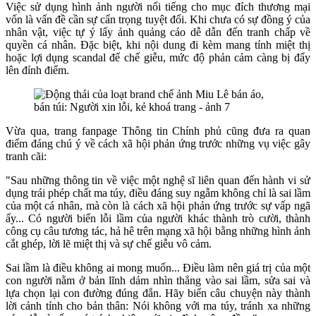
Việc sử dụng hình ảnh người nổi tiếng cho mục đích thương mại
vốn là vấn đề cần sự cẩn trọng tuyệt đối. Khi chưa có sự đồng ý của
nhân vật, việc tự ý lấy ảnh quảng cáo dễ dẫn đến tranh chấp về
quyền cá nhân. Đặc biệt, khi nội dung đi kèm mang tính miệt thị
hoặc lợi dụng scandal để chế giễu, mức độ phản cảm càng bị đẩy
lên đỉnh điểm.
Vừa qua, trang fanpage Thông tin Chính phủ cũng đưa ra quan
điểm đáng chú ý về cách xã hội phản ứng trước những vụ việc gây
tranh cãi:
"Sau những thông tin về việc một nghệ sĩ liên quan đến hành vi sử
dụng trái phép chất ma túy, điều đáng suy ngẫm không chỉ là sai lầm
của một cá nhân, mà còn là cách xã hội phản ứng trước sự vấp ngã
ấy... Có người biến lỗi lầm của người khác thành trò cười, thành
công cụ câu tương tác, hả hê trên mạng xã hội bằng những hình ảnh
cắt ghép, lời lẽ miệt thị và sự chế giễu vô cảm.
Sai lầm là điều không ai mong muốn... Điều làm nên giá trị của một
con người nằm ở bản lĩnh dám nhìn thẳng vào sai lầm, sửa sai và
lựa chọn lại con đường đúng đắn. Hãy biến câu chuyện này thành
lời cảnh tỉnh cho bản thân: Nói không với ma túy, tránh xa những