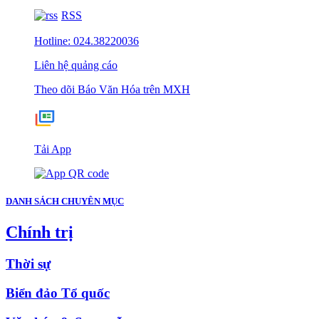
RSS
Hotline: 024.38220036
Liên hệ quảng cáo
Theo dõi Báo Văn Hóa trên MXH
Tải App
DANH SÁCH CHUYÊN MỤC
Chính trị
Thời sự
Biển đảo Tổ quốc