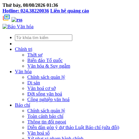
Thứ bảy, 08/08/2026 01:36
Hotline: 024.38220036
Liên hệ quảng cáo
Chính trị
Thời sự
Biển đảo Tổ quốc
Văn hóa & Suy ngẫm
Văn hóa
Chính sách quản lý
Di sản
Văn hoá cơ sở
Đời sống văn hoá
Công nghiệp văn hoá
Báo chí
Chính sách quản lý
Toàn cảnh báo chí
Thông tin đối ngoại
Diễn đàn góp ý dự thảo Luật Báo chí (sửa đổi)
Văn hoá số
Xử phạt vi phạm hành chính