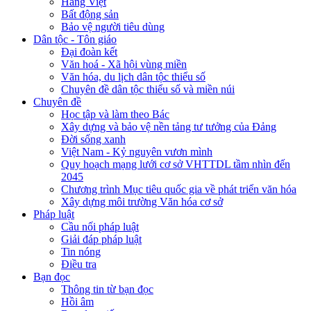
Hàng Việt
Bất động sản
Bảo vệ người tiêu dùng
Dân tộc - Tôn giáo
Đại đoàn kết
Văn hoá - Xã hội vùng miền
Văn hóa, du lịch dân tộc thiểu số
Chuyên đề dân tộc thiểu số và miền núi
Chuyên đề
Học tập và làm theo Bác
Xây dựng và bảo vệ nền tảng tư tưởng của Đảng
Đời sống xanh
Việt Nam - Kỷ nguyên vươn mình
Quy hoạch mạng lưới cơ sở VHTTDL tầm nhìn đến
2045
Chương trình Mục tiêu quốc gia về phát triển văn hóa
Xây dựng môi trường Văn hóa cơ sở
Pháp luật
Cầu nối pháp luật
Giải đáp pháp luật
Tin nóng
Điều tra
Bạn đọc
Thông tin từ bạn đọc
Hồi âm