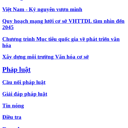
Việt Nam - Kỷ nguyên vươn mình
Quy hoạch mạng lưới cơ sở VHTTDL tầm nhìn đến
2045
Chương trình Mục tiêu quốc gia về phát triển văn
hóa
Xây dựng môi trường Văn hóa cơ sở
Pháp luật
Cầu nối pháp luật
Giải đáp pháp luật
Tin nóng
Điều tra