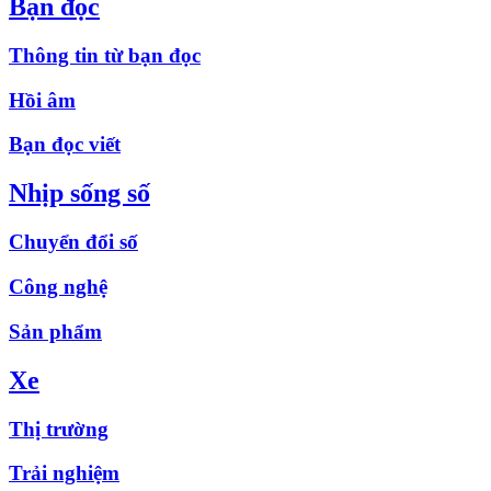
Bạn đọc
Thông tin từ bạn đọc
Hồi âm
Bạn đọc viết
Nhịp sống số
Chuyển đổi số
Công nghệ
Sản phẩm
Xe
Thị trường
Trải nghiệm