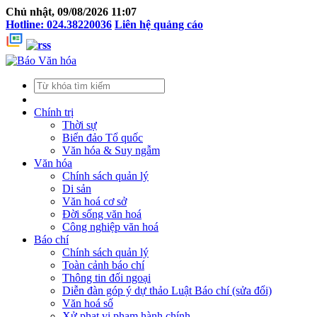
Chủ nhật, 09/08/2026 11:07
Hotline: 024.38220036
Liên hệ quảng cáo
Chính trị
Thời sự
Biển đảo Tổ quốc
Văn hóa & Suy ngẫm
Văn hóa
Chính sách quản lý
Di sản
Văn hoá cơ sở
Đời sống văn hoá
Công nghiệp văn hoá
Báo chí
Chính sách quản lý
Toàn cảnh báo chí
Thông tin đối ngoại
Diễn đàn góp ý dự thảo Luật Báo chí (sửa đổi)
Văn hoá số
Xử phạt vi phạm hành chính