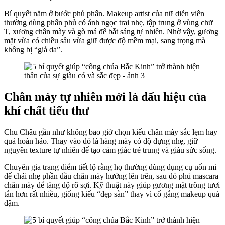
Bí quyết nằm ở bước phủ phấn. Makeup artist của nữ diễn viên
thường dùng phấn phủ có ánh ngọc trai nhẹ, tập trung ở vùng chữ
T, xương chân mày và gò má để bắt sáng tự nhiên. Nhờ vậy, gương
mặt vừa có chiều sâu vừa giữ được độ mềm mại, sang trọng mà
không bị “giả da”.
Chân mày tự nhiên mới là dấu hiệu của
khí chất tiểu thư
Chu Châu gần như không bao giờ chọn kiểu chân mày sắc lẹm hay
quá hoàn hảo. Thay vào đó là hàng mày có độ dựng nhẹ, giữ
nguyên texture tự nhiên để tạo cảm giác trẻ trung và giàu sức sống.
Chuyên gia trang điểm tiết lộ rằng họ thường dùng dụng cụ uốn mi
để chải nhẹ phần đầu chân mày hướng lên trên, sau đó phủ mascara
chân mày để tăng độ rõ sợi. Kỹ thuật này giúp gương mặt trông tươi
tắn hơn rất nhiều, giống kiểu “đẹp sẵn” thay vì cố gắng makeup quá
đậm.