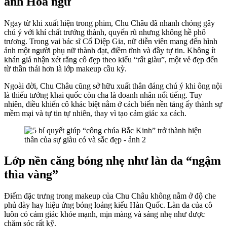
ảnh Hoa ngữ
Ngay từ khi xuất hiện trong phim, Chu Châu đã nhanh chóng gây
chú ý với khí chất trưởng thành, quyến rũ nhưng không hề phô
trương. Trong vai bác sĩ Cố Diệp Gia, nữ diễn viên mang đến hình
ảnh một người phụ nữ thành đạt, điềm tĩnh và đầy tự tin. Không ít
khán giả nhận xét rằng cô đẹp theo kiểu “rất giàu”, một vẻ đẹp đến
từ thần thái hơn là lớp makeup cầu kỳ.
Ngoài đời, Chu Châu cũng sở hữu xuất thân đáng chú ý khi ông nội
là thiếu tướng khai quốc còn cha là doanh nhân nổi tiếng. Tuy
nhiên, điều khiến cô khác biệt nằm ở cách biến nền tảng ấy thành sự
mềm mại và tự tin tự nhiên, thay vì tạo cảm giác xa cách.
Lớp nền căng bóng nhẹ như làn da “ngậm
thìa vàng”
Điểm đặc trưng trong makeup của Chu Châu không nằm ở độ che
phủ dày hay hiệu ứng bóng loáng kiểu Hàn Quốc. Làn da của cô
luôn có cảm giác khỏe mạnh, mịn màng và sáng nhẹ như được
chăm sóc rất kỹ.