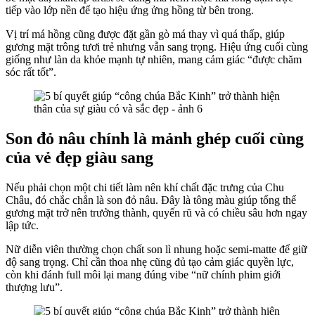
tiếp vào lớp nền để tạo hiệu ứng ửng hồng từ bên trong.
Vị trí má hồng cũng được đặt gần gò má thay vì quá thấp, giúp
gương mặt trông tươi trẻ nhưng vẫn sang trọng. Hiệu ứng cuối cùng
giống như làn da khỏe mạnh tự nhiên, mang cảm giác “được chăm
sóc rất tốt”.
Son đỏ nâu chính là mảnh ghép cuối cùng
của vẻ đẹp giàu sang
Nếu phải chọn một chi tiết làm nên khí chất đặc trưng của Chu
Châu, đó chắc chắn là son đỏ nâu. Đây là tông màu giúp tổng thể
gương mặt trở nên trưởng thành, quyến rũ và có chiều sâu hơn ngay
lập tức.
Nữ diễn viên thường chọn chất son lì nhung hoặc semi-matte để giữ
độ sang trọng. Chỉ cần thoa nhẹ cũng đủ tạo cảm giác quyền lực,
còn khi đánh full môi lại mang đúng vibe “nữ chính phim giới
thượng lưu”.