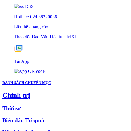
RSS
Hotline: 024.38220036
Liên hệ quảng cáo
Theo dõi Báo Văn Hóa trên MXH
Tải App
DANH SÁCH CHUYÊN MỤC
Chính trị
Thời sự
Biển đảo Tổ quốc