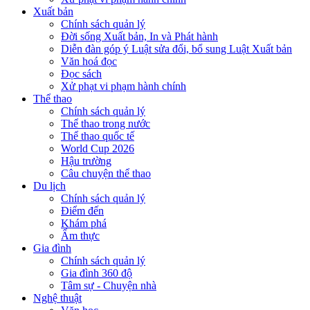
Xuất bản
Chính sách quản lý
Đời sống Xuất bản, In và Phát hành
Diễn đàn góp ý Luật sửa đổi, bổ sung Luật Xuất bản
Văn hoá đọc
Đọc sách
Xử phạt vi phạm hành chính
Thể thao
Chính sách quản lý
Thể thao trong nước
Thể thao quốc tế
World Cup 2026
Hậu trường
Câu chuyện thể thao
Du lịch
Chính sách quản lý
Điểm đến
Khám phá
Ẩm thực
Gia đình
Chính sách quản lý
Gia đình 360 độ
Tâm sự - Chuyện nhà
Nghệ thuật