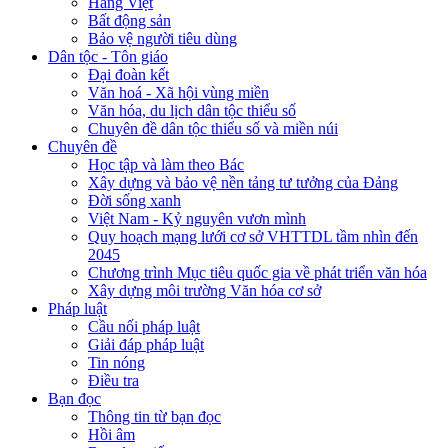
Hàng Việt
Bất động sản
Bảo vệ người tiêu dùng
Dân tộc - Tôn giáo
Đại đoàn kết
Văn hoá - Xã hội vùng miền
Văn hóa, du lịch dân tộc thiểu số
Chuyên đề dân tộc thiểu số và miền núi
Chuyên đề
Học tập và làm theo Bác
Xây dựng và bảo vệ nền tảng tư tưởng của Đảng
Đời sống xanh
Việt Nam - Kỷ nguyên vươn mình
Quy hoạch mạng lưới cơ sở VHTTDL tầm nhìn đến
2045
Chương trình Mục tiêu quốc gia về phát triển văn hóa
Xây dựng môi trường Văn hóa cơ sở
Pháp luật
Cầu nối pháp luật
Giải đáp pháp luật
Tin nóng
Điều tra
Bạn đọc
Thông tin từ bạn đọc
Hồi âm