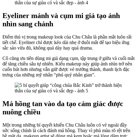
Eyeliner mảnh và cụm mi giả tạo ánh
nhìn sang chảnh
Điểm thú vị trong makeup look của Chu Châu là phần mắt luôn rất
tiết chế. Eyeliner chỉ được kéo dài nhẹ ở đuôi mắt để tạo hiệu ứng
sắc sảo vừa đủ, không quá dày hay quá drama.
Cô cũng ưu tiên dùng mi giả dạng cụm, tập trung ở giữa và cuối mắt
để tăng chiều sâu tự nhiên. Kiểu makeup này giúp ánh nhìn trở nên
cuốn hút hơn nhưng vẫn giữ được vẻ trưởng thành, thanh lịch đặc
trưng của những mỹ nhân “phú quý nhân gian”.
Má hồng tan vào da tạo cảm giác được
nuông chiều
Một trong những bí quyết khiến Chu Châu luôn có vẻ ngoài đầy
sức sống chính là cách đánh má hồng. Thay vì phủ màu rõ rệt trên
bề mặt da, makeup artist sẽ dùng má kem hoặc má lỏng dặm trực