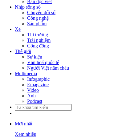
Bạn đọc viết
Nhịp sống số
Chuyển đổi số
Công nghệ
Sản phẩm
Xe
Thị trường
Trải nghiệm
Cộng đồng
Thế giới
Sự kiện
Văn hoá quốc tế
Người Việt năm châu
Multimedia
Infographic
Emagazine
Video
Ảnh
Podcast
Mới nhất
Xem nhiều