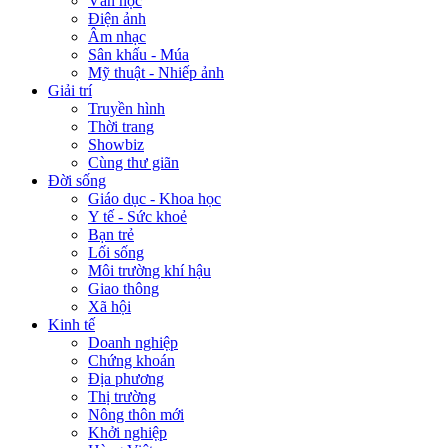
Văn học
Điện ảnh
Âm nhạc
Sân khấu - Múa
Mỹ thuật - Nhiếp ảnh
Giải trí
Truyền hình
Thời trang
Showbiz
Cùng thư giãn
Đời sống
Giáo dục - Khoa học
Y tế - Sức khoẻ
Bạn trẻ
Lối sống
Môi trường khí hậu
Giao thông
Xã hội
Kinh tế
Doanh nghiệp
Chứng khoán
Địa phương
Thị trường
Nông thôn mới
Khởi nghiệp