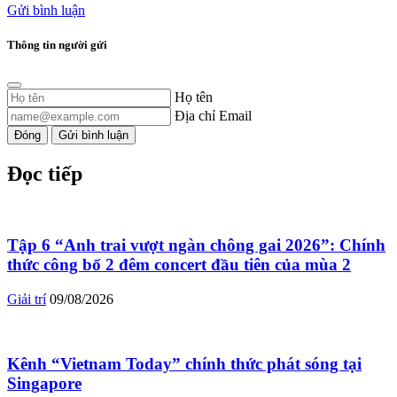
Gửi bình luận
Thông tin người gửi
Họ tên
Địa chỉ Email
Đóng
Gửi bình luận
Đọc tiếp
Tập 6 “Anh trai vượt ngàn chông gai 2026”: Chính
thức công bố 2 đêm concert đầu tiên của mùa 2
Giải trí
09/08/2026
Kênh “Vietnam Today” chính thức phát sóng tại
Singapore