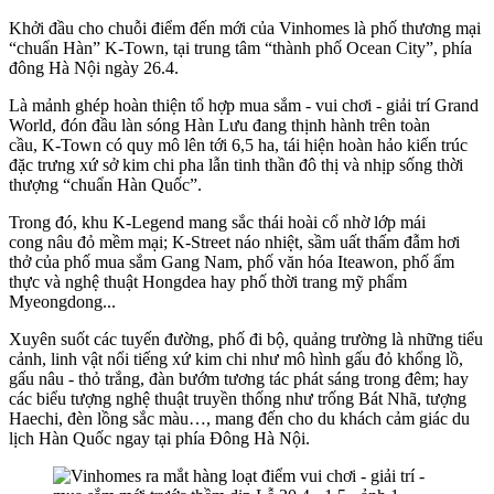
Khởi đầu cho chuỗi điểm đến mới của Vinhomes là phố thương mại
“chuẩn Hàn” K-Town, tại trung tâm “thành phố Ocean City”, phía
đông Hà Nội ngày 26.4.
Là mảnh ghép hoàn thiện tổ hợp mua sắm - vui chơi - giải trí Grand
World, đón đầu làn sóng Hàn Lưu đang thịnh hành trên toàn
cầu, K-Town có quy mô lên tới 6,5 ha, tái hiện hoàn hảo kiến trúc
đặc trưng xứ sở kim chi pha lẫn tinh thần đô thị và nhịp sống thời
thượng “chuẩn Hàn Quốc”.
Trong đó, khu K-Legend mang sắc thái hoài cổ nhờ lớp mái
cong nâu đỏ mềm mại; K-Street náo nhiệt, sầm uất thấm đẫm hơi
thở của phố mua sắm Gang Nam, phố văn hóa Iteawon, phố ẩm
thực và nghệ thuật Hongdea hay phố thời trang mỹ phẩm
Myeongdong...
Xuyên suốt các tuyến đường, phố đi bộ, quảng trường là những tiểu
cảnh, linh vật nổi tiếng xứ kim chi như mô hình gấu đỏ khổng lồ,
gấu nâu - thỏ trắng, đàn bướm tương tác phát sáng trong đêm; hay
các biểu tượng nghệ thuật truyền thống như trống Bát Nhã, tượng
Haechi, đèn lồng sắc màu…, mang đến cho du khách cảm giác du
lịch Hàn Quốc ngay tại phía Đông Hà Nội.