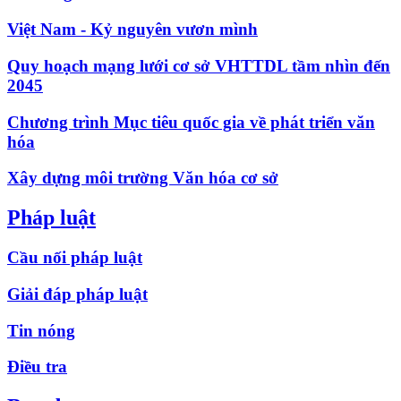
Việt Nam - Kỷ nguyên vươn mình
Quy hoạch mạng lưới cơ sở VHTTDL tầm nhìn đến
2045
Chương trình Mục tiêu quốc gia về phát triển văn
hóa
Xây dựng môi trường Văn hóa cơ sở
Pháp luật
Cầu nối pháp luật
Giải đáp pháp luật
Tin nóng
Điều tra