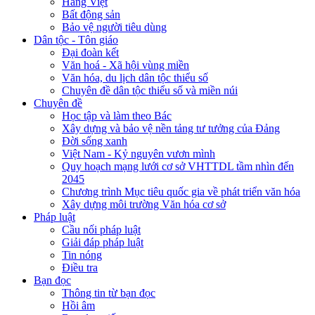
Hàng Việt
Bất động sản
Bảo vệ người tiêu dùng
Dân tộc - Tôn giáo
Đại đoàn kết
Văn hoá - Xã hội vùng miền
Văn hóa, du lịch dân tộc thiểu số
Chuyên đề dân tộc thiểu số và miền núi
Chuyên đề
Học tập và làm theo Bác
Xây dựng và bảo vệ nền tảng tư tưởng của Đảng
Đời sống xanh
Việt Nam - Kỷ nguyên vươn mình
Quy hoạch mạng lưới cơ sở VHTTDL tầm nhìn đến
2045
Chương trình Mục tiêu quốc gia về phát triển văn hóa
Xây dựng môi trường Văn hóa cơ sở
Pháp luật
Cầu nối pháp luật
Giải đáp pháp luật
Tin nóng
Điều tra
Bạn đọc
Thông tin từ bạn đọc
Hồi âm