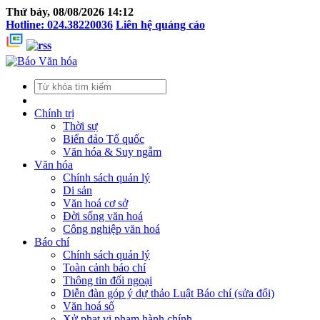
Thứ bảy, 08/08/2026 14:12
Hotline: 024.38220036
Liên hệ quảng cáo
Chính trị
Thời sự
Biển đảo Tổ quốc
Văn hóa & Suy ngẫm
Văn hóa
Chính sách quản lý
Di sản
Văn hoá cơ sở
Đời sống văn hoá
Công nghiệp văn hoá
Báo chí
Chính sách quản lý
Toàn cảnh báo chí
Thông tin đối ngoại
Diễn đàn góp ý dự thảo Luật Báo chí (sửa đổi)
Văn hoá số
Xử phạt vi phạm hành chính