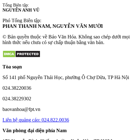
Tổng Biên tập:
NGUYỄN ANH VŨ
Phó Tổng Biên tập:
PHAN THANH NAM, NGUYỄN VĂN MƯỜI
© Bản quyền thuộc về Báo Văn Hóa. Không sao chép dưới mọi
hình thức nếu chưa có sự chấp thuận bằng văn bản.
Tòa soạn
Số 141 phố Nguyễn Thái Học, phường Ô Chợ Dừa, TP Hà Nội
024.38220036
024.38229302
baovanhoa@fpt.vn
Liên hệ quảng cáo: 024.822.0036
Văn phòng đại diện phía Nam