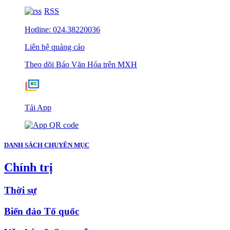
RSS
Hotline: 024.38220036
Liên hệ quảng cáo
Theo dõi Báo Văn Hóa trên MXH
Tải App
DANH SÁCH CHUYÊN MỤC
Chính trị
Thời sự
Biển đảo Tổ quốc