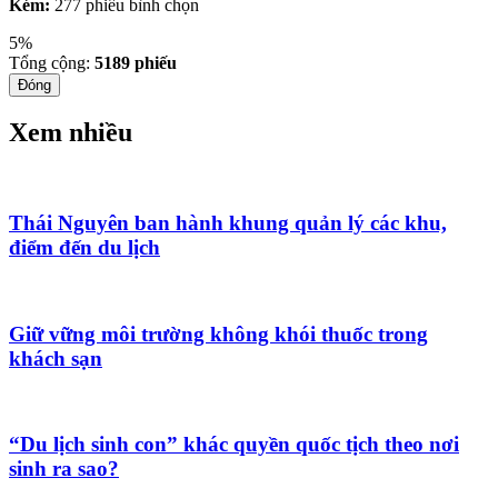
Kém:
277 phiếu bình chọn
5%
Tổng cộng:
5189
phiếu
Đóng
Xem nhiều
Thái Nguyên ban hành khung quản lý các khu,
điểm đến du lịch
Giữ vững môi trường không khói thuốc trong
khách sạn
“Du lịch sinh con” khác quyền quốc tịch theo nơi
sinh ra sao?