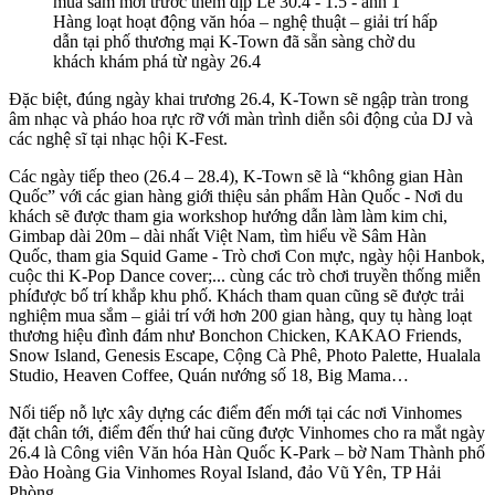
Hàng loạt hoạt động văn hóa – nghệ thuật – giải trí hấp
dẫn tại phố thương mại K-Town đã sẵn sàng chờ du
khách khám phá từ ngày 26.4
Đặc biệt, đúng ngày khai trương 26.4, K-Town sẽ ngập tràn trong
âm nhạc và pháo hoa rực rỡ với màn trình diễn sôi động của DJ và
các nghệ sĩ tại nhạc hội K-Fest.
Các ngày tiếp theo (26.4 – 28.4), K-Town sẽ là “không gian Hàn
Quốc” với các gian hàng giới thiệu sản phẩm Hàn Quốc - Nơi du
khách sẽ được tham gia workshop hướng dẫn làm làm kim chi,
Gimbap dài 20m – dài nhất Việt Nam, tìm hiểu về Sâm Hàn
Quốc, tham gia Squid Game - Trò chơi Con mực, ngày hội Hanbok,
cuộc thi K-Pop Dance cover;... cùng các trò chơi truyền thống miễn
phíđược bố trí khắp khu phố. Khách tham quan cũng sẽ được trải
nghiệm mua sắm – giải trí với hơn 200 gian hàng, quy tụ hàng loạt
thương hiệu đình đám như Bonchon Chicken, KAKAO Friends,
Snow Island, Genesis Escape, Cộng Cà Phê, Photo Palette, Hualala
Studio, Heaven Coffee, Quán nướng số 18, Big Mama…
Nối tiếp nỗ lực xây dựng các điểm đến mới tại các nơi Vinhomes
đặt chân tới, điểm đến thứ hai cũng được Vinhomes cho ra mắt ngày
26.4 là Công viên Văn hóa Hàn Quốc K-Park – bờ Nam Thành phố
Đào Hoàng Gia Vinhomes Royal Island, đảo Vũ Yên, TP Hải
Phòng.