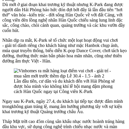
Dù mới ở giai đoạn khai trương kỹ thuật nhưng K-Park đang được
người dân Hải Phòng háo hức đón đợi bởi đây là lần đầu tiên “hơi
thở” văn hóa –kiến trúc - đời sống Hàn Quốc về với đất Cảng, với
công viên đèn lồng nghệ nhân Hàn Quốc chiếu sáng lung linh đặc
sắc, cổng chào, chòi cảnh quan, quảng trường và các khu vườn đầy
cuốn hút.
Nhân dịp ra mắt, K-Park sẽ tổ chức một loạt hoạt động vui chơi
- giải trí dành riêng cho khách hàng như mặc Hanbok chụp ảnh,
múa quạt truyền thống, biểu diễn K-pop Dance Cover, chơi tách kẹo
đường, thưởng thức màn bắn pháo hoa mãn nhãn, cũng như thiên
đường ẩm thực Việt - Hàn.
Lần đầu tiên, cư dân và du khách đến với Hải Phòng sẽ
được hòa mình vào không khí lễ hội mang đậm phong
cách Hàn Quốc ngay tại Công viên K-Park
Ngay sau K-Park, ngày 27.4, du khách lại tiếp tục được đắm mình
trongkhông gian tráng lệ, mang âm hưởng phương tây với sự kiện
khai trương kỹ thuật Quảng trường châu Âu.
Tháp Mặt trời cao 45m cùng sân khấu nhạc nước hoành tráng hàng
đầu khu vực, sử dụng công nghệ trình chiếu nhạc nước và màn