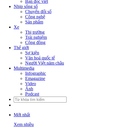
Bạn đọc viết
Nhịp sống số
Chuyển đổi số
Công nghệ
Sản phẩm
Xe
Thị trường
Trải nghiệm
Cộng đồng
Thế giới
Sự kiện
Văn hoá quốc tế
Người Việt năm châu
Multimedia
Infographic
Emagazine
Video
Ảnh
Podcast
Mới nhất
Xem nhiều