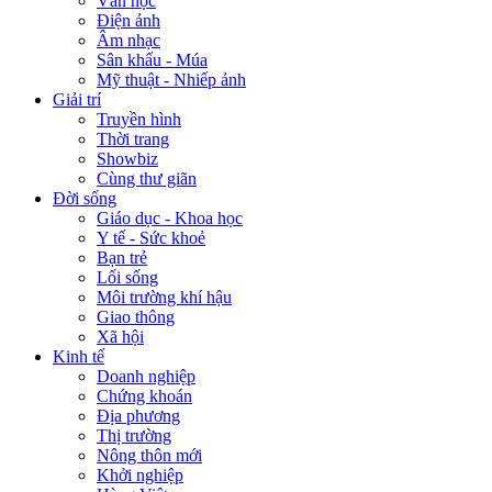
Văn học
Điện ảnh
Âm nhạc
Sân khấu - Múa
Mỹ thuật - Nhiếp ảnh
Giải trí
Truyền hình
Thời trang
Showbiz
Cùng thư giãn
Đời sống
Giáo dục - Khoa học
Y tế - Sức khoẻ
Bạn trẻ
Lối sống
Môi trường khí hậu
Giao thông
Xã hội
Kinh tế
Doanh nghiệp
Chứng khoán
Địa phương
Thị trường
Nông thôn mới
Khởi nghiệp