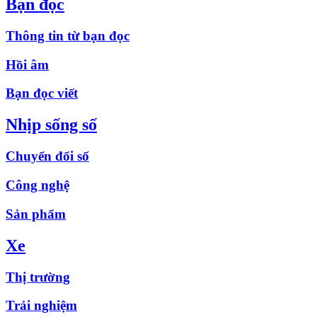
Bạn đọc
Thông tin từ bạn đọc
Hồi âm
Bạn đọc viết
Nhịp sống số
Chuyển đổi số
Công nghệ
Sản phẩm
Xe
Thị trường
Trải nghiệm