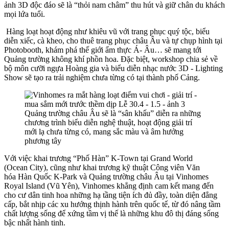
ảnh 3D độc đáo sẽ là “thỏi nam châm” thu hút và giữ chân du khách
mọi lứa tuổi.
Hàng loạt hoạt động như khiêu vũ với trang phục quý tộc, biểu
diễn xiếc, cà kheo, cho thuê trang phục châu Âu và tự chụp hình tại
Photobooth, khám phá thế giới ẩm thực Á- Âu… sẽ mang tới
Quảng trường không khí phồn hoa. Đặc biệt, workshop chia sẻ về
bộ môn cưỡi ngựa Hoàng gia và biểu diễn nhạc nước 3D - Lighting
Show sẽ tạo ra trải nghiệm chưa từng có tại thành phố Cảng.
Quảng trường châu Âu sẽ là “sân khấu” diễn ra những
chương trình biểu diễn nghệ thuật, hoạt động giải trí
mới lạ chưa từng có, mang sắc màu và âm hưởng
phương tây
Với việc khai trương “Phố Hàn” K-Town tại Grand World
(Ocean City), cũng như khai trương kỹ thuật Công viên Văn
hóa Hàn Quốc K-Park và Quảng trường châu Âu tại Vinhomes
Royal Island (Vũ Yên), Vinhomes khẳng định cam kết mang đến
cho cư dân tinh hoa những hạ tầng tiện ích đủ đầy, toàn diện đẳng
cấp, bắt nhịp các xu hướng thịnh hành trên quốc tế, từ đó nâng tầm
chất lượng sống để xứng tầm vị thế là những khu đô thị đáng sống
bậc nhất hành tinh.