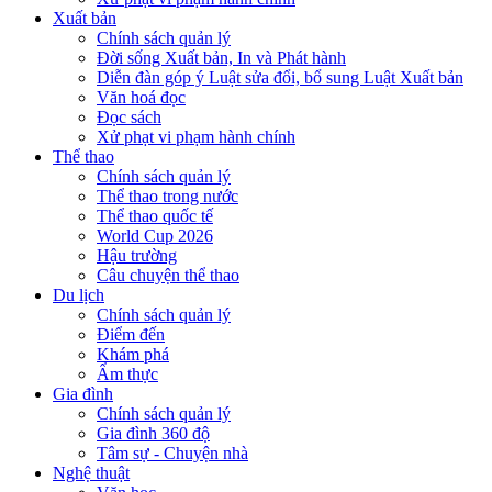
Xuất bản
Chính sách quản lý
Đời sống Xuất bản, In và Phát hành
Diễn đàn góp ý Luật sửa đổi, bổ sung Luật Xuất bản
Văn hoá đọc
Đọc sách
Xử phạt vi phạm hành chính
Thể thao
Chính sách quản lý
Thể thao trong nước
Thể thao quốc tế
World Cup 2026
Hậu trường
Câu chuyện thể thao
Du lịch
Chính sách quản lý
Điểm đến
Khám phá
Ẩm thực
Gia đình
Chính sách quản lý
Gia đình 360 độ
Tâm sự - Chuyện nhà
Nghệ thuật