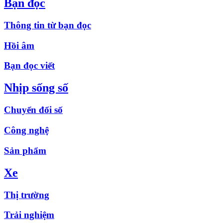
Bạn đọc
Thông tin từ bạn đọc
Hồi âm
Bạn đọc viết
Nhịp sống số
Chuyển đổi số
Công nghệ
Sản phẩm
Xe
Thị trường
Trải nghiệm