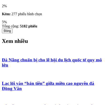
2%
Kém:
277 phiếu bình chọn
5%
Tổng cộng:
5182
phiếu
Đóng
Xem nhiều
Đà Nẵng chuẩn bị cho lễ hội du lịch quốc tế quy mô
lớn
Lạc lối vào “bản tiên” giữa miền cao nguyên đá
Đồng Văn