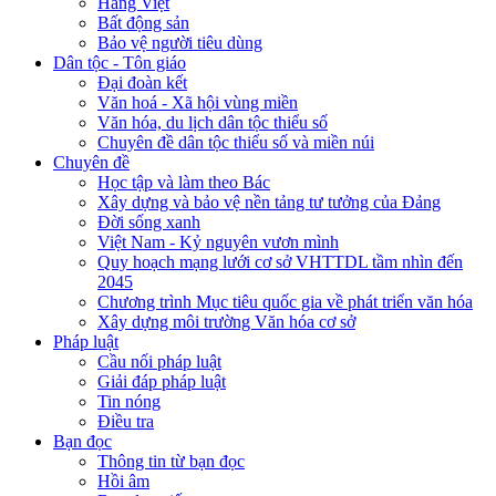
Hàng Việt
Bất động sản
Bảo vệ người tiêu dùng
Dân tộc - Tôn giáo
Đại đoàn kết
Văn hoá - Xã hội vùng miền
Văn hóa, du lịch dân tộc thiểu số
Chuyên đề dân tộc thiểu số và miền núi
Chuyên đề
Học tập và làm theo Bác
Xây dựng và bảo vệ nền tảng tư tưởng của Đảng
Đời sống xanh
Việt Nam - Kỷ nguyên vươn mình
Quy hoạch mạng lưới cơ sở VHTTDL tầm nhìn đến
2045
Chương trình Mục tiêu quốc gia về phát triển văn hóa
Xây dựng môi trường Văn hóa cơ sở
Pháp luật
Cầu nối pháp luật
Giải đáp pháp luật
Tin nóng
Điều tra
Bạn đọc
Thông tin từ bạn đọc
Hồi âm