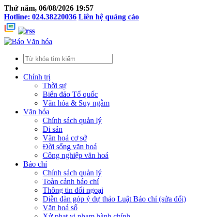
Thứ năm, 06/08/2026 19:57
Hotline: 024.38220036
Liên hệ quảng cáo
Chính trị
Thời sự
Biển đảo Tổ quốc
Văn hóa & Suy ngẫm
Văn hóa
Chính sách quản lý
Di sản
Văn hoá cơ sở
Đời sống văn hoá
Công nghiệp văn hoá
Báo chí
Chính sách quản lý
Toàn cảnh báo chí
Thông tin đối ngoại
Diễn đàn góp ý dự thảo Luật Báo chí (sửa đổi)
Văn hoá số
Xử phạt vi phạm hành chính