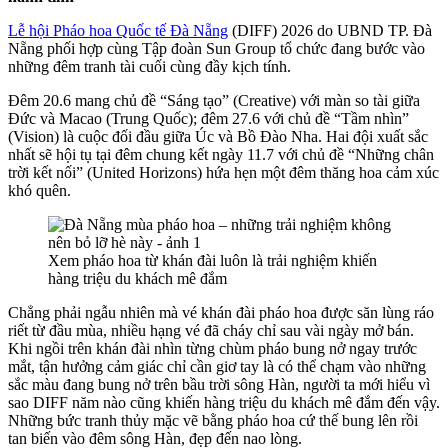
Lễ hội Pháo hoa Quốc tế Đà Nẵng
(DIFF) 2026 do UBND TP. Đà
Nẵng phối hợp cùng Tập đoàn Sun Group tổ chức đang bước vào
những đêm tranh tài cuối cùng đầy kịch tính.
Đêm 20.6 mang chủ đề “Sáng tạo” (Creative) với màn so tài giữa
Đức và Macao (Trung Quốc); đêm 27.6 với chủ đề “Tầm nhìn”
(Vision) là cuộc đối đầu giữa Úc và Bồ Đào Nha. Hai đội xuất sắc
nhất sẽ hội tụ tại đêm chung kết ngày 11.7 với chủ đề “Những chân
trời kết nối” (United Horizons) hứa hẹn một đêm thăng hoa cảm xúc
khó quên.
Xem pháo hoa từ khán đài luôn là trải nghiệm khiến
hàng triệu du khách mê đắm
Chẳng phải ngẫu nhiên mà vé khán đài pháo hoa được săn lùng ráo
riết từ đầu mùa, nhiều hạng vé đã cháy chỉ sau vài ngày mở bán.
Khi ngồi trên khán đài nhìn từng chùm pháo bung nở ngay trước
mắt, tận hưởng cảm giác chỉ cần giơ tay là có thể chạm vào những
sắc màu đang bung nở trên bầu trời sông Hàn, người ta mới hiểu vì
sao DIFF năm nào cũng khiến hàng triệu du khách mê đắm đến vậy.
Những bức tranh thủy mặc vẽ bằng pháo hoa cứ thế bung lên rồi
tan biến vào đêm sông Hàn, đẹp đến nao lòng.