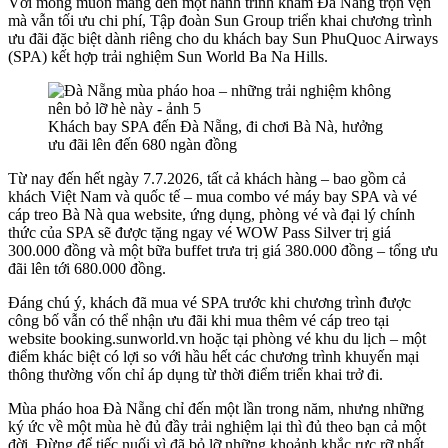
Với mong muốn mang đến một hành trình khám Đà Nẵng trọn vẹn
mà vẫn tối ưu chi phí, Tập đoàn Sun Group triển khai chương trình
ưu đãi đặc biệt dành riêng cho du khách bay Sun PhuQuoc Airways
(SPA) kết hợp trải nghiệm Sun World Ba Na Hills.
Khách bay SPA đến Đà Nẵng, đi chơi Bà Nà, hưởng
ưu đãi lên đến 680 ngàn đồng
Từ nay đến hết ngày 7.7.2026, tất cả khách hàng – bao gồm cả
khách Việt Nam và quốc tế – mua combo vé máy bay SPA và vé
cáp treo Bà Nà qua website, ứng dụng, phòng vé và đại lý chính
thức của SPA sẽ được tặng ngay vé WOW Pass Silver trị giá
300.000 đồng và một bữa buffet trưa trị giá 380.000 đồng – tổng ưu
đãi lên tới 680.000 đồng.
Đáng chú ý, khách đã mua vé SPA trước khi chương trình được
công bố vẫn có thể nhận ưu đãi khi mua thêm vé cáp treo tại
website booking.sunworld.vn hoặc tại phòng vé khu du lịch – một
điểm khác biệt có lợi so với hầu hết các chương trình khuyến mại
thông thường vốn chỉ áp dụng từ thời điểm triển khai trở đi.
Mùa pháo hoa Đà Nẵng chỉ đến một lần trong năm, nhưng những
ký ức về một mùa hè đủ đầy trải nghiệm lại thì đủ theo bạn cả một
đời. Đừng để tiếc nuối vì đã bỏ lỡ những khoảnh khắc rực rỡ nhất,