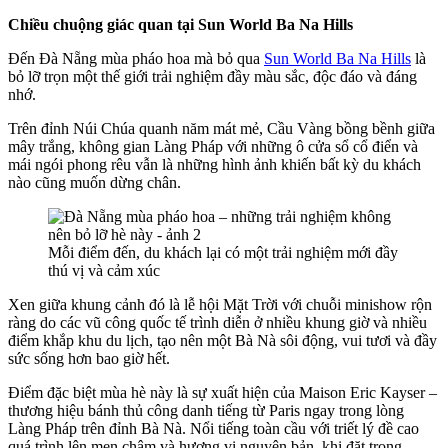
Chiều chuộng giác quan tại Sun World Ba Na Hills
Đến Đà Nẵng mùa pháo hoa mà bỏ qua
Sun World Ba Na Hills
là
bỏ lỡ trọn một thế giới trải nghiệm đầy màu sắc, độc đáo và đáng
nhớ.
Trên đỉnh Núi Chúa quanh năm mát mẻ, Cầu Vàng bồng bềnh giữa
mây trắng, không gian Làng Pháp với những ô cửa sổ cổ điển và
mái ngói phong rêu vẫn là những hình ảnh khiến bất kỳ du khách
nào cũng muốn dừng chân.
Mỗi điểm đến, du khách lại có một trải nghiệm mới đầy
thú vị và cảm xúc
Xen giữa khung cảnh đó là lễ hội Mặt Trời với chuỗi minishow rộn
ràng do các vũ công quốc tế trình diễn ở nhiều khung giờ và nhiều
điểm khắp khu du lịch, tạo nên một Bà Nà sôi động, vui tươi và đầy
sức sống hơn bao giờ hết.
Điểm đặc biệt mùa hè này là sự xuất hiện của Maison Eric Kayser –
thương hiệu bánh thủ công danh tiếng từ Paris ngay trong lòng
Làng Pháp trên đỉnh Bà Nà. Nổi tiếng toàn cầu với triết lý đề cao
quá trình lên men chậm và hương vị nguyên bản, khi đặt trong