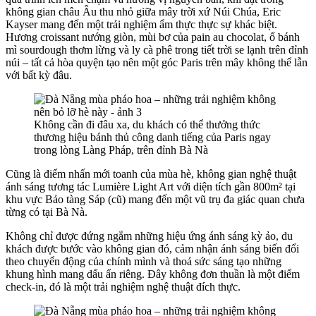
không gian châu Âu thu nhỏ giữa mây trời xứ Núi Chúa, Eric
Kayser mang đến một trải nghiệm ẩm thực thực sự khác biệt.
Hương croissant nướng giòn, mùi bơ của pain au chocolat, ổ bánh
mì sourdough thơm lừng và ly cà phê trong tiết trời se lạnh trên đỉnh
núi – tất cả hòa quyện tạo nên một góc Paris trên mây không thể lẫn
với bất kỳ đâu.
Không cần đi đâu xa, du khách có thể thưởng thức
thương hiệu bánh thủ công danh tiếng của Paris ngay
trong lòng Làng Pháp, trên đỉnh Bà Nà
Cũng là điểm nhấn mới toanh của mùa hè, không gian nghệ thuật
ánh sáng tương tác Lumière Light Art với diện tích gần 800m² tại
khu vực Bảo tàng Sáp (cũ) mang đến một vũ trụ đa giác quan chưa
từng có tại Bà Nà.
Không chỉ được đứng ngắm những hiệu ứng ánh sáng kỳ ảo, du
khách được bước vào không gian đó, cảm nhận ánh sáng biến đổi
theo chuyển động của chính mình và thoả sức sáng tạo những
khung hình mang dấu ấn riêng. Đây không đơn thuần là một điểm
check-in, đó là một trải nghiệm nghệ thuật đích thực.