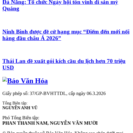
Đà Nẵng: Tổ chức Ngày hội tôn vinh di sản mỳ
Quảng
Ninh Bình được đề cử hạng mục “Điểm đến mới nổi
hàng đầu châu Á 2026”
Thái Lan đề xuất gói kích cầu du lịch hơn 70 triệu
USD
Giấy phép số: 37/GP-BVHTTDL, cấp ngày 06.3.2026
Tổng Biên tập:
NGUYỄN ANH VŨ
Phó Tổng Biên tập:
PHAN THANH NAM, NGUYỄN VĂN MƯỜI