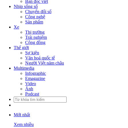
Bạn đọc viết
Nhịp sống số
Chuyển đổi số
Công nghệ
Sản phẩm
Xe
Thị trường
Trải nghiệm
Cộng đồng
Thế giới
Sự kiện
Văn hoá quốc tế
Người Việt năm châu
Multimedia
Infographic
Emagazine
Video
Ảnh
Podcast
Mới nhất
Xem nhiều