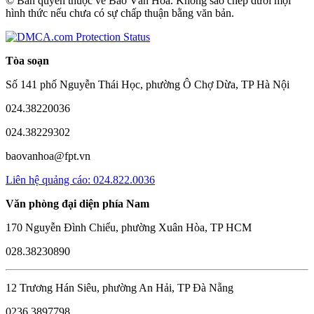
© Bản quyền thuộc về Báo Văn Hóa. Không sao chép dưới mọi
hình thức nếu chưa có sự chấp thuận bằng văn bản.
Tòa soạn
Số 141 phố Nguyễn Thái Học, phường Ô Chợ Dừa, TP Hà Nội
024.38220036
024.38229302
baovanhoa@fpt.vn
Liên hệ quảng cáo: 024.822.0036
Văn phòng đại diện phía Nam
170 Nguyễn Đình Chiểu, phường Xuân Hòa, TP HCM
028.38230890
12 Trương Hán Siêu, phường An Hải, TP Đà Nẵng
0236.3897798