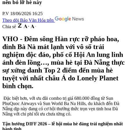
nên bỏ lỡ hè này
P.V
18/06/2026 16:25
Theo dõi Báo Văn Hóa trên
Chia sẻ
VHO - Đêm sông Hàn rực rỡ pháo hoa,
đỉnh Bà Nà mát lạnh với vô số trải
nghiệm độc đáo, phố cổ Hội An lung linh
ánh đèn lồng…, mùa hè tại Đà Nẵng thực
sự xứng danh Top 2 điểm đến mùa hè
tuyệt vời nhất châu Á do Lonely Planet
bình chọn.
Đặc biệt hơn, với ưu đãi combo trị giá 680.000 đồng từ Sun
PhuQuoc Airways và Sun World Ba Na Hills, du khách đến Đà
Nẵng dịp này đang có cơ hội thưởng thức trọn vẹn tinh hoa Đà
Nẵng với chi phí tối ưu chưa từng có.
Tận hưởng DIFF 2026 – lễ hội mùa hè đáng trải nghiệm nhất
hành tinh