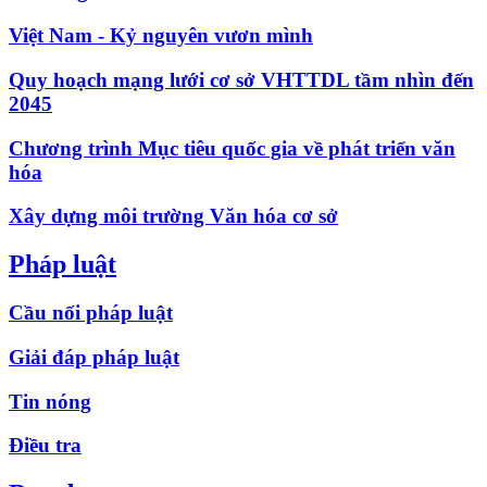
Việt Nam - Kỷ nguyên vươn mình
Quy hoạch mạng lưới cơ sở VHTTDL tầm nhìn đến
2045
Chương trình Mục tiêu quốc gia về phát triển văn
hóa
Xây dựng môi trường Văn hóa cơ sở
Pháp luật
Cầu nối pháp luật
Giải đáp pháp luật
Tin nóng
Điều tra