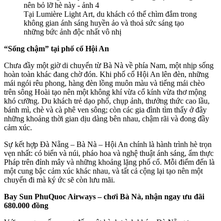
Tại Lumière Light Art, du khách có thể chìm đắm trong
không gian ánh sáng huyền ảo và thoả sức sáng tạo
những bức ảnh độc nhất vô nhị
“Sống chậm” tại phố cổ Hội An
Chưa đầy một giờ di chuyển từ Bà Nà về phía Nam, một nhịp sống
hoàn toàn khác đang chờ đón. Khi phố cổ Hội An lên đèn, những
mái ngói rêu phong, hàng đèn lồng muôn màu và tiếng mái chèo
trên sông Hoài tạo nên một không khí vừa cổ kính vừa thơ mộng
khó cưỡng. Du khách trẻ dạo phố, chụp ảnh, thưởng thức cao lầu,
bánh mì, chè và cà phê ven sông; còn các gia đình tìm thấy ở đây
những khoảng thời gian dịu dàng bên nhau, chậm rãi và đong đầy
cảm xúc.
Sự kết hợp Đà Nẵng – Bà Nà – Hội An chính là hành trình hè trọn
vẹn nhất: có biển và núi, pháo hoa và nghệ thuật ánh sáng, ẩm thực
Pháp trên đỉnh mây và những khoảng lặng phố cổ. Mỗi điểm đến là
một cung bậc cảm xúc khác nhau, và tất cả cộng lại tạo nên một
chuyến đi mà ký ức sẽ còn lưu mãi.
Bay Sun PhuQuoc Airways – chơi Bà Nà, nhận ngay ưu đãi
680.000 đồng