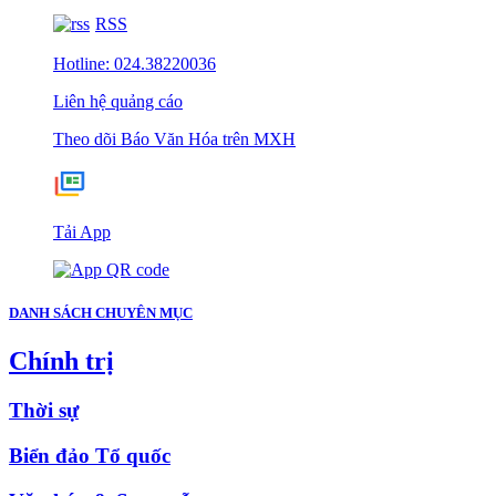
RSS
Hotline: 024.38220036
Liên hệ quảng cáo
Theo dõi Báo Văn Hóa trên MXH
Tải App
DANH SÁCH CHUYÊN MỤC
Chính trị
Thời sự
Biển đảo Tổ quốc