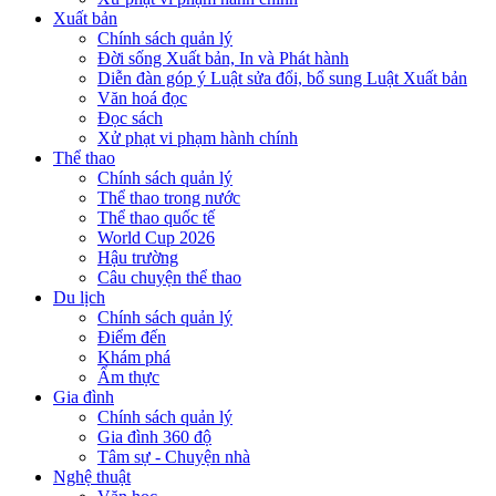
Xuất bản
Chính sách quản lý
Đời sống Xuất bản, In và Phát hành
Diễn đàn góp ý Luật sửa đổi, bổ sung Luật Xuất bản
Văn hoá đọc
Đọc sách
Xử phạt vi phạm hành chính
Thể thao
Chính sách quản lý
Thể thao trong nước
Thể thao quốc tế
World Cup 2026
Hậu trường
Câu chuyện thể thao
Du lịch
Chính sách quản lý
Điểm đến
Khám phá
Ẩm thực
Gia đình
Chính sách quản lý
Gia đình 360 độ
Tâm sự - Chuyện nhà
Nghệ thuật