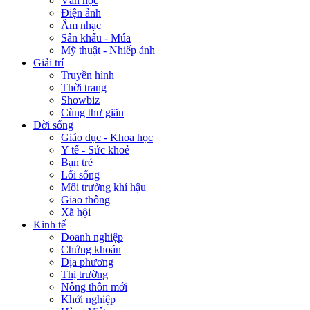
Văn học
Điện ảnh
Âm nhạc
Sân khấu - Múa
Mỹ thuật - Nhiếp ảnh
Giải trí
Truyền hình
Thời trang
Showbiz
Cùng thư giãn
Đời sống
Giáo dục - Khoa học
Y tế - Sức khoẻ
Bạn trẻ
Lối sống
Môi trường khí hậu
Giao thông
Xã hội
Kinh tế
Doanh nghiệp
Chứng khoán
Địa phương
Thị trường
Nông thôn mới
Khởi nghiệp