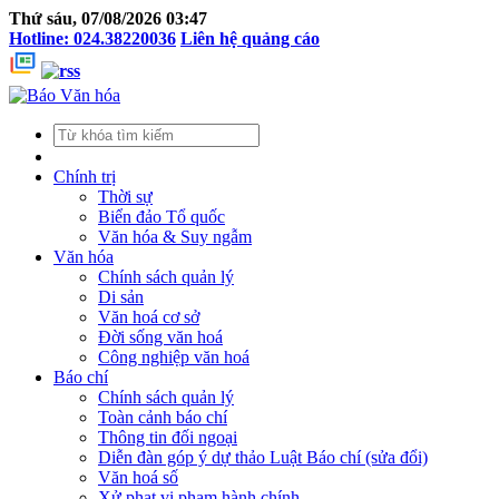
Thứ sáu, 07/08/2026 03:47
Hotline: 024.38220036
Liên hệ quảng cáo
Chính trị
Thời sự
Biển đảo Tổ quốc
Văn hóa & Suy ngẫm
Văn hóa
Chính sách quản lý
Di sản
Văn hoá cơ sở
Đời sống văn hoá
Công nghiệp văn hoá
Báo chí
Chính sách quản lý
Toàn cảnh báo chí
Thông tin đối ngoại
Diễn đàn góp ý dự thảo Luật Báo chí (sửa đổi)
Văn hoá số
Xử phạt vi phạm hành chính