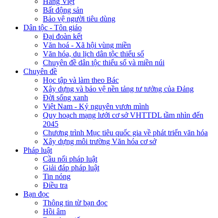
Hàng Việt
Bất động sản
Bảo vệ người tiêu dùng
Dân tộc - Tôn giáo
Đại đoàn kết
Văn hoá - Xã hội vùng miền
Văn hóa, du lịch dân tộc thiểu số
Chuyên đề dân tộc thiểu số và miền núi
Chuyên đề
Học tập và làm theo Bác
Xây dựng và bảo vệ nền tảng tư tưởng của Đảng
Đời sống xanh
Việt Nam - Kỷ nguyên vươn mình
Quy hoạch mạng lưới cơ sở VHTTDL tầm nhìn đến
2045
Chương trình Mục tiêu quốc gia về phát triển văn hóa
Xây dựng môi trường Văn hóa cơ sở
Pháp luật
Cầu nối pháp luật
Giải đáp pháp luật
Tin nóng
Điều tra
Bạn đọc
Thông tin từ bạn đọc
Hồi âm