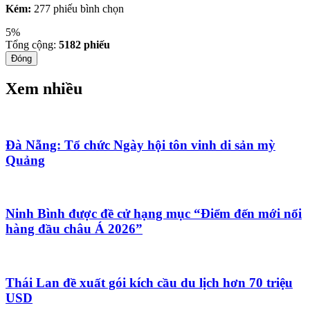
Kém:
277 phiếu bình chọn
5%
Tổng cộng:
5182
phiếu
Đóng
Xem nhiều
Đà Nẵng: Tổ chức Ngày hội tôn vinh di sản mỳ
Quảng
Ninh Bình được đề cử hạng mục “Điểm đến mới nổi
hàng đầu châu Á 2026”
Thái Lan đề xuất gói kích cầu du lịch hơn 70 triệu
USD