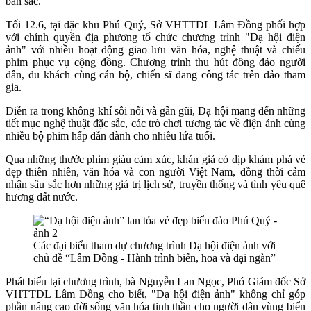
bản sắc.
Tối 12.6, tại đặc khu Phú Quý, Sở VHTTDL Lâm Đồng phối hợp
với chính quyền địa phương tổ chức chương trình "Dạ hội điện
ảnh" với nhiều hoạt động giao lưu văn hóa, nghệ thuật và chiếu
phim phục vụ cộng đồng. Chương trình thu hút đông đảo người
dân, du khách cùng cán bộ, chiến sĩ đang công tác trên đảo tham
gia.
Diễn ra trong không khí sôi nổi và gần gũi, Dạ hội mang đến những
tiết mục nghệ thuật đặc sắc, các trò chơi tương tác về điện ảnh cùng
nhiều bộ phim hấp dẫn dành cho nhiều lứa tuổi.
Qua những thước phim giàu cảm xúc, khán giả có dịp khám phá vẻ
đẹp thiên nhiên, văn hóa và con người Việt Nam, đồng thời cảm
nhận sâu sắc hơn những giá trị lịch sử, truyền thống và tình yêu quê
hương đất nước.
Các đại biểu tham dự chương trình Dạ hội điện ảnh với
chủ đề “Lâm Đồng - Hành trình biển, hoa và đại ngàn”
Phát biểu tại chương trình, bà Nguyễn Lan Ngọc, Phó Giám đốc Sở
VHTTDL Lâm Đồng cho biết, "Dạ hội điện ảnh" không chỉ góp
phần nâng cao đời sống văn hóa tinh thần cho người dân vùng biển