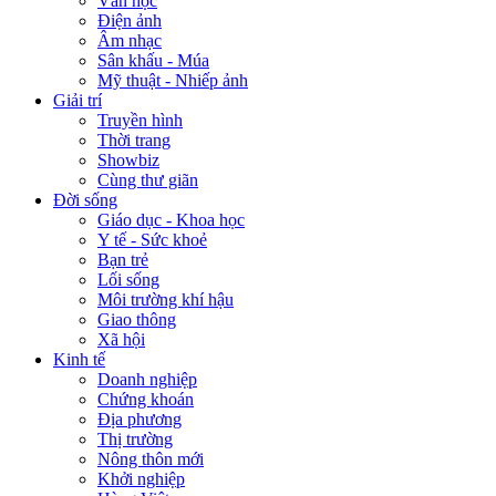
Văn học
Điện ảnh
Âm nhạc
Sân khấu - Múa
Mỹ thuật - Nhiếp ảnh
Giải trí
Truyền hình
Thời trang
Showbiz
Cùng thư giãn
Đời sống
Giáo dục - Khoa học
Y tế - Sức khoẻ
Bạn trẻ
Lối sống
Môi trường khí hậu
Giao thông
Xã hội
Kinh tế
Doanh nghiệp
Chứng khoán
Địa phương
Thị trường
Nông thôn mới
Khởi nghiệp