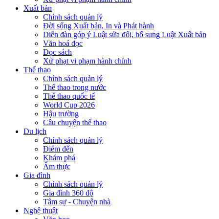
Xuất bản
Chính sách quản lý
Đời sống Xuất bản, In và Phát hành
Diễn đàn góp ý Luật sửa đổi, bổ sung Luật Xuất bản
Văn hoá đọc
Đọc sách
Xử phạt vi phạm hành chính
Thể thao
Chính sách quản lý
Thể thao trong nước
Thể thao quốc tế
World Cup 2026
Hậu trường
Câu chuyện thể thao
Du lịch
Chính sách quản lý
Điểm đến
Khám phá
Ẩm thực
Gia đình
Chính sách quản lý
Gia đình 360 độ
Tâm sự - Chuyện nhà
Nghệ thuật