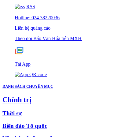
RSS
Hotline: 024.38220036
Liên hệ quảng cáo
Theo dõi Báo Văn Hóa trên MXH
Tải App
DANH SÁCH CHUYÊN MỤC
Chính trị
Thời sự
Biển đảo Tổ quốc