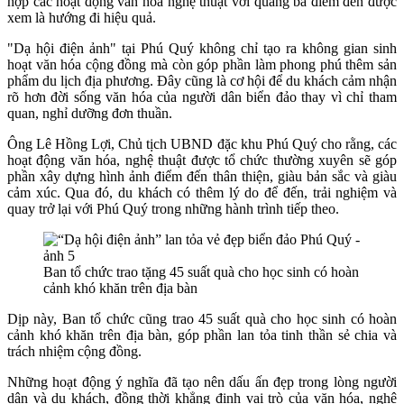
hợp các hoạt động văn hóa nghệ thuật với quảng bá điểm đến được
xem là hướng đi hiệu quả.
"Dạ hội điện ảnh" tại Phú Quý không chỉ tạo ra không gian sinh
hoạt văn hóa cộng đồng mà còn góp phần làm phong phú thêm sản
phẩm du lịch địa phương. Đây cũng là cơ hội để du khách cảm nhận
rõ hơn đời sống văn hóa của người dân biển đảo thay vì chỉ tham
quan, nghỉ dưỡng đơn thuần.
Ông Lê Hồng Lợi, Chủ tịch UBND đặc khu Phú Quý cho rằng, các
hoạt động văn hóa, nghệ thuật được tổ chức thường xuyên sẽ góp
phần xây dựng hình ảnh điểm đến thân thiện, giàu bản sắc và giàu
cảm xúc. Qua đó, du khách có thêm lý do để đến, trải nghiệm và
quay trở lại với Phú Quý trong những hành trình tiếp theo.
Ban tổ chức trao tặng 45 suất quà cho học sinh có hoàn
cảnh khó khăn trên địa bàn
Dịp này, Ban tổ chức cũng trao 45 suất quà cho học sinh có hoàn
cảnh khó khăn trên địa bàn, góp phần lan tỏa tinh thần sẻ chia và
trách nhiệm cộng đồng.
Những hoạt động ý nghĩa đã tạo nên dấu ấn đẹp trong lòng người
dân và du khách, đồng thời khẳng định vai trò của văn hóa, nghệ