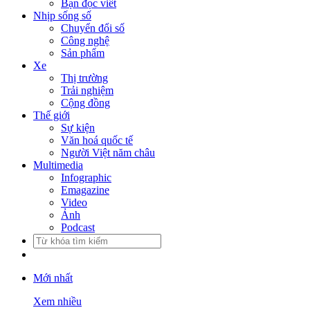
Bạn đọc viết
Nhịp sống số
Chuyển đổi số
Công nghệ
Sản phẩm
Xe
Thị trường
Trải nghiệm
Cộng đồng
Thế giới
Sự kiện
Văn hoá quốc tế
Người Việt năm châu
Multimedia
Infographic
Emagazine
Video
Ảnh
Podcast
Mới nhất
Xem nhiều