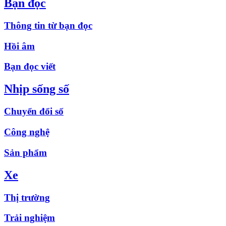
Bạn đọc
Thông tin từ bạn đọc
Hồi âm
Bạn đọc viết
Nhịp sống số
Chuyển đổi số
Công nghệ
Sản phẩm
Xe
Thị trường
Trải nghiệm