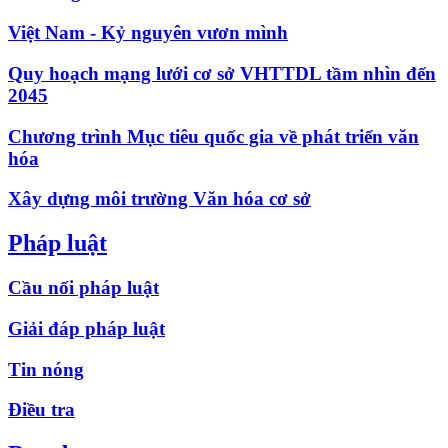
Việt Nam - Kỷ nguyên vươn mình
Quy hoạch mạng lưới cơ sở VHTTDL tầm nhìn đến
2045
Chương trình Mục tiêu quốc gia về phát triển văn
hóa
Xây dựng môi trường Văn hóa cơ sở
Pháp luật
Cầu nối pháp luật
Giải đáp pháp luật
Tin nóng
Điều tra