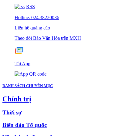
RSS
Hotline: 024.38220036
Liên hệ quảng cáo
Theo dõi Báo Văn Hóa trên MXH
Tải App
DANH SÁCH CHUYÊN MỤC
Chính trị
Thời sự
Biển đảo Tổ quốc