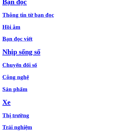
Bạn đọc
Thông tin từ bạn đọc
Hồi âm
Bạn đọc viết
Nhịp sống số
Chuyển đổi số
Công nghệ
Sản phẩm
Xe
Thị trường
Trải nghiệm