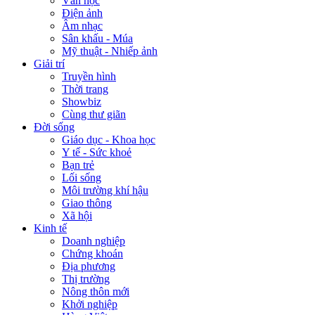
Văn học
Điện ảnh
Âm nhạc
Sân khấu - Múa
Mỹ thuật - Nhiếp ảnh
Giải trí
Truyền hình
Thời trang
Showbiz
Cùng thư giãn
Đời sống
Giáo dục - Khoa học
Y tế - Sức khoẻ
Bạn trẻ
Lối sống
Môi trường khí hậu
Giao thông
Xã hội
Kinh tế
Doanh nghiệp
Chứng khoán
Địa phương
Thị trường
Nông thôn mới
Khởi nghiệp