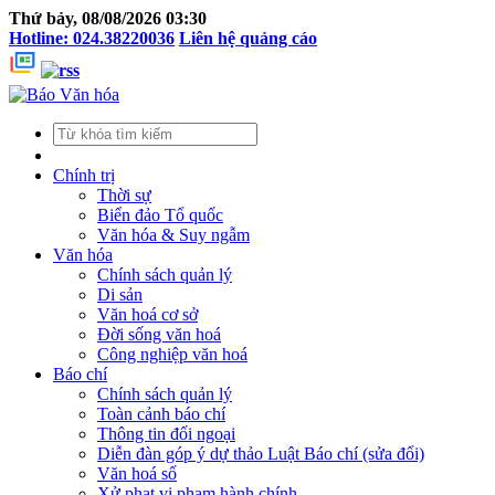
Thứ bảy, 08/08/2026 03:30
Hotline: 024.38220036
Liên hệ quảng cáo
Chính trị
Thời sự
Biển đảo Tổ quốc
Văn hóa & Suy ngẫm
Văn hóa
Chính sách quản lý
Di sản
Văn hoá cơ sở
Đời sống văn hoá
Công nghiệp văn hoá
Báo chí
Chính sách quản lý
Toàn cảnh báo chí
Thông tin đối ngoại
Diễn đàn góp ý dự thảo Luật Báo chí (sửa đổi)
Văn hoá số
Xử phạt vi phạm hành chính