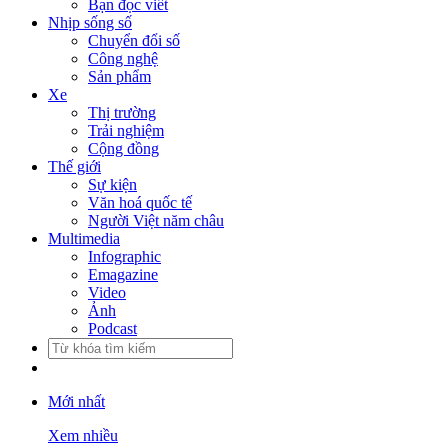
Bạn đọc viết
Nhịp sống số
Chuyển đổi số
Công nghệ
Sản phẩm
Xe
Thị trường
Trải nghiệm
Cộng đồng
Thế giới
Sự kiện
Văn hoá quốc tế
Người Việt năm châu
Multimedia
Infographic
Emagazine
Video
Ảnh
Podcast
Mới nhất
Xem nhiều