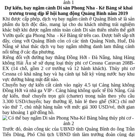
Dự kiến, bay ngắm cảnh Di sản Phong Nha - Kẻ Bàng sẽ khai
trương trong dịp lễ hội hang động Quảng Bình năm 2019
Khi được cấp phép, dịch vụ bay ngắm cảnh ở Quảng Bình sẽ là sản
phẩm du lịch độc đáo, mang lại cho du khách những trải nghiệm
khác biệt khi được ngắm nhìn toàn cảnh Di sản thiên nhiên thế giới
Vườn quốc gia Phong Nha - Kẻ Bàng từ trên cao. Được biết sắp tới
đây, cùng với Quảng Bình còn có các tỉnh Quảng Ninh, Huế, Đà
Nẵng sẽ khai thác dịch vụ bay ngắm những danh lam thắng cảnh
nổi tiếng ở các địa phương.
Riêng đối với đường bay thẳng Đồng Hới - Đà Nẵng, hãng Hàng
không Hải Âu sẽ sử dụng loại thủy phi cơ Cessna Caravan 208B-
EX (14 chỗ, gồm 2 cơ trưởng và 12 hành khách). Thủy phi cơ
Cessna có khả năng bay và hạ cánh tại bất kỳ vùng nước hay khu
vực đường băng mặt đất nào.
Chuyến bay dự kiến cất cánh vào ngày 4.5 tại Cảng hàng không
Đồng Hới và nhà ga VIP - Cảng hàng không quốc tế Đà Nẵng. Giá
dự kiến, thuê chuyến trọn gói (charter) trong tuần theo yêu cầu
3.300 USD/chuyến; bay thường lệ, bán lẻ theo ghế (SIC) chỉ mở
vào thứ 7, chủ nhật hàng tuần với mức giá 300 USD/vé, thời gian
bay khoảng 1 giờ đồng hồ.
Trước đó, đoàn công tác của UBND tỉnh Quảng Bình do ông Trần
Tiến Dũng, Phó Chủ tịch UBND tỉnh làm trưởng đoàn cùng đại