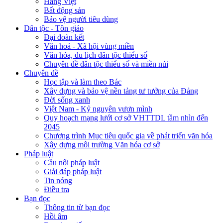
Hàng Việt
Bất động sản
Bảo vệ người tiêu dùng
Dân tộc - Tôn giáo
Đại đoàn kết
Văn hoá - Xã hội vùng miền
Văn hóa, du lịch dân tộc thiểu số
Chuyên đề dân tộc thiểu số và miền núi
Chuyên đề
Học tập và làm theo Bác
Xây dựng và bảo vệ nền tảng tư tưởng của Đảng
Đời sống xanh
Việt Nam - Kỷ nguyên vươn mình
Quy hoạch mạng lưới cơ sở VHTTDL tầm nhìn đến
2045
Chương trình Mục tiêu quốc gia về phát triển văn hóa
Xây dựng môi trường Văn hóa cơ sở
Pháp luật
Cầu nối pháp luật
Giải đáp pháp luật
Tin nóng
Điều tra
Bạn đọc
Thông tin từ bạn đọc
Hồi âm