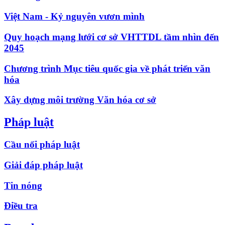
Việt Nam - Kỷ nguyên vươn mình
Quy hoạch mạng lưới cơ sở VHTTDL tầm nhìn đến
2045
Chương trình Mục tiêu quốc gia về phát triển văn
hóa
Xây dựng môi trường Văn hóa cơ sở
Pháp luật
Cầu nối pháp luật
Giải đáp pháp luật
Tin nóng
Điều tra