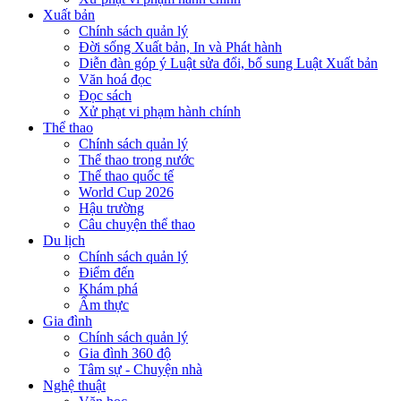
Xuất bản
Chính sách quản lý
Đời sống Xuất bản, In và Phát hành
Diễn đàn góp ý Luật sửa đổi, bổ sung Luật Xuất bản
Văn hoá đọc
Đọc sách
Xử phạt vi phạm hành chính
Thể thao
Chính sách quản lý
Thể thao trong nước
Thể thao quốc tế
World Cup 2026
Hậu trường
Câu chuyện thể thao
Du lịch
Chính sách quản lý
Điểm đến
Khám phá
Ẩm thực
Gia đình
Chính sách quản lý
Gia đình 360 độ
Tâm sự - Chuyện nhà
Nghệ thuật