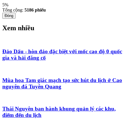
5%
Tổng cộng:
5186
phiếu
Đóng
Xem nhiều
Đảo Dấu - hòn đảo đặc biệt với mốc cao độ 0 quốc
gia và hải đăng cổ
Mùa hoa Tam giác mạch tạo sức hút du lịch ở Cao
nguyên đá Tuyên Quang
Thái Nguyên ban hành khung quản lý các khu,
điểm đến du lịch