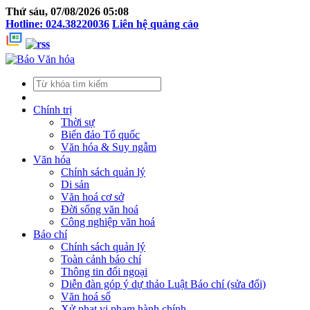
Thứ sáu, 07/08/2026 05:08
Hotline: 024.38220036
Liên hệ quảng cáo
Chính trị
Thời sự
Biển đảo Tổ quốc
Văn hóa & Suy ngẫm
Văn hóa
Chính sách quản lý
Di sản
Văn hoá cơ sở
Đời sống văn hoá
Công nghiệp văn hoá
Báo chí
Chính sách quản lý
Toàn cảnh báo chí
Thông tin đối ngoại
Diễn đàn góp ý dự thảo Luật Báo chí (sửa đổi)
Văn hoá số
Xử phạt vi phạm hành chính