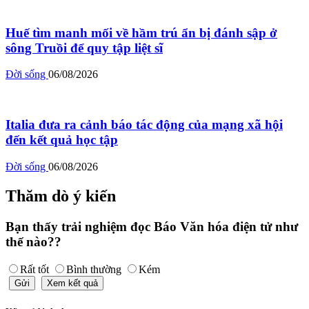
Huế tìm manh mối về hầm trú ẩn bị đánh sập ở
sông Truồi để quy tập liệt sĩ
Đời sống
06/08/2026
Italia đưa ra cảnh báo tác động của mạng xã hội
đến kết quả học tập
Đời sống
06/08/2026
Thăm dò ý kiến
Bạn thấy trải nghiệm đọc Báo Văn hóa điện tử như
thế nào??
Rất tốt
Bình thường
Kém
Gửi
Xem kết quả