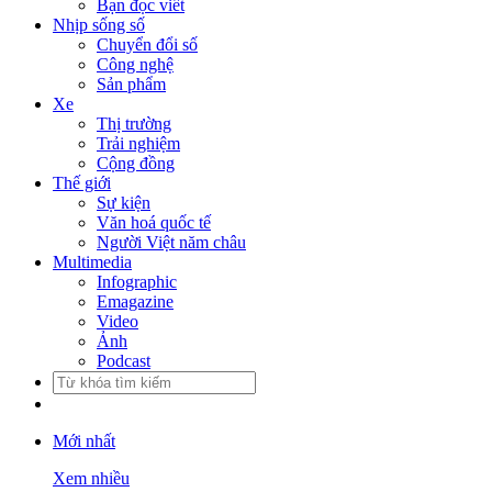
Bạn đọc viết
Nhịp sống số
Chuyển đổi số
Công nghệ
Sản phẩm
Xe
Thị trường
Trải nghiệm
Cộng đồng
Thế giới
Sự kiện
Văn hoá quốc tế
Người Việt năm châu
Multimedia
Infographic
Emagazine
Video
Ảnh
Podcast
Mới nhất
Xem nhiều