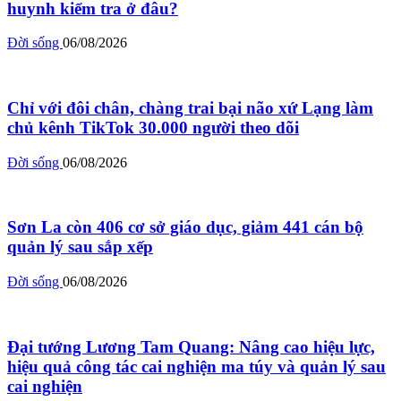
huynh kiểm tra ở đâu?
Đời sống
06/08/2026
Chỉ với đôi chân, chàng trai bại não xứ Lạng làm
chủ kênh TikTok 30.000 người theo dõi
Đời sống
06/08/2026
Sơn La còn 406 cơ sở giáo dục, giảm 441 cán bộ
quản lý sau sắp xếp
Đời sống
06/08/2026
Đại tướng Lương Tam Quang: Nâng cao hiệu lực,
hiệu quả công tác cai nghiện ma túy và quản lý sau
cai nghiện