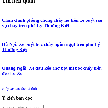
Tin liên quan
Chấn chỉnh phòng chống cháy nổ trên xe buýt sau
vụ cháy trên phố Lý Thường Kiệt
Hà Nội: Xe buýt bốc cháy ngùn ngụt trên phố Lý
Thường Kiệt
Quảng Ngãi: Xe đầu kéo chở bột mì bốc cháy trên
đèo Lò Xo
cháy xe
cao tốc
hà tĩnh
Ý kiến bạn đọc