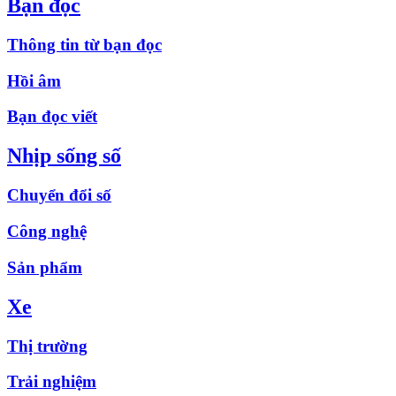
Bạn đọc
Thông tin từ bạn đọc
Hồi âm
Bạn đọc viết
Nhịp sống số
Chuyển đổi số
Công nghệ
Sản phẩm
Xe
Thị trường
Trải nghiệm