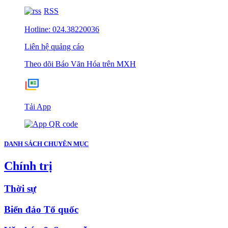
RSS
Hotline: 024.38220036
Liên hệ quảng cáo
Theo dõi Báo Văn Hóa trên MXH
Tải App
DANH SÁCH CHUYÊN MỤC
Chính trị
Thời sự
Biển đảo Tổ quốc