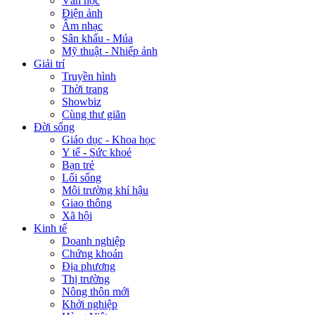
Văn học
Điện ảnh
Âm nhạc
Sân khấu - Múa
Mỹ thuật - Nhiếp ảnh
Giải trí
Truyền hình
Thời trang
Showbiz
Cùng thư giãn
Đời sống
Giáo dục - Khoa học
Y tế - Sức khoẻ
Bạn trẻ
Lối sống
Môi trường khí hậu
Giao thông
Xã hội
Kinh tế
Doanh nghiệp
Chứng khoán
Địa phương
Thị trường
Nông thôn mới
Khởi nghiệp