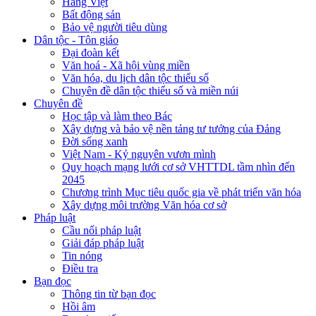
Hàng Việt
Bất động sản
Bảo vệ người tiêu dùng
Dân tộc - Tôn giáo
Đại đoàn kết
Văn hoá - Xã hội vùng miền
Văn hóa, du lịch dân tộc thiểu số
Chuyên đề dân tộc thiểu số và miền núi
Chuyên đề
Học tập và làm theo Bác
Xây dựng và bảo vệ nền tảng tư tưởng của Đảng
Đời sống xanh
Việt Nam - Kỷ nguyên vươn mình
Quy hoạch mạng lưới cơ sở VHTTDL tầm nhìn đến
2045
Chương trình Mục tiêu quốc gia về phát triển văn hóa
Xây dựng môi trường Văn hóa cơ sở
Pháp luật
Cầu nối pháp luật
Giải đáp pháp luật
Tin nóng
Điều tra
Bạn đọc
Thông tin từ bạn đọc
Hồi âm