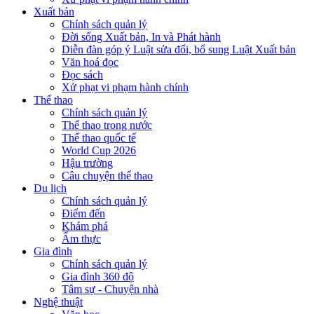
Xuất bản
Chính sách quản lý
Đời sống Xuất bản, In và Phát hành
Diễn đàn góp ý Luật sửa đổi, bổ sung Luật Xuất bản
Văn hoá đọc
Đọc sách
Xử phạt vi phạm hành chính
Thể thao
Chính sách quản lý
Thể thao trong nước
Thể thao quốc tế
World Cup 2026
Hậu trường
Câu chuyện thể thao
Du lịch
Chính sách quản lý
Điểm đến
Khám phá
Ẩm thực
Gia đình
Chính sách quản lý
Gia đình 360 độ
Tâm sự - Chuyện nhà
Nghệ thuật