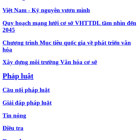
Việt Nam - Kỷ nguyên vươn mình
Quy hoạch mạng lưới cơ sở VHTTDL tầm nhìn đến
2045
Chương trình Mục tiêu quốc gia về phát triển văn
hóa
Xây dựng môi trường Văn hóa cơ sở
Pháp luật
Cầu nối pháp luật
Giải đáp pháp luật
Tin nóng
Điều tra