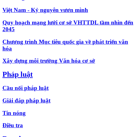
Việt Nam - Kỷ nguyên vươn mình
Quy hoạch mạng lưới cơ sở VHTTDL tầm nhìn đến
2045
Chương trình Mục tiêu quốc gia về phát triển văn
hóa
Xây dựng môi trường Văn hóa cơ sở
Pháp luật
Cầu nối pháp luật
Giải đáp pháp luật
Tin nóng
Điều tra