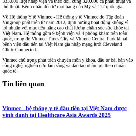
333.000 lượt nhập viện và theo dõi, cùng 320.000 ca phẫu thuật và
thủ thuật. Bệnh nhân đến từ mọi bang của Mỹ và 112 quốc gia.
Về Hệ thống Y tế Vinmec - Hệ thống y tế Vinmec do Tập đoàn
Vingroup phát triển từ năm 2012, định hướng hoạt động không vì
lợi nhuận với mục tiêu nâng cao chất lượng chăm sóc sức khỏe tại
Việt Nam. Hệ thống gồm 9 bệnh viện và 4 phòng khám trên toàn
quốc, trong đó Vinmec Times City và Vinmec Central Park là hai
bệnh viện đầu tiên tại Việt Nam gia nhập mạng lưới Cleveland
Clinic Connected.
Vinmec chú trọng phát triển chuyên môn y khoa, đầu tư bài bản vào
công nghệ, nghiên cứu lâm sàng và đào tạo nhân lực theo chuẩn
quốc tế.
Tin liên quan
Vinmec - hệ thống y tế đầu tiên tại Việt Nam được
vinh danh tại Healthcare Asia Awards 2025