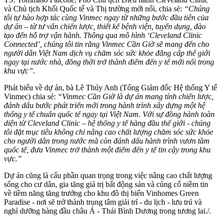
và Chủ tịch Khối Quốc tế và Thị trường mới nổi, chia sẻ:
“Chúng
tôi tự hào hợp tác cùng Vinmec ngay từ những bước đầu tiên của
dự án – từ tư vấn chiến lược, thiết kế bệnh viện, tuyển dụng, đào
tạo đến hỗ trợ vận hành. Thông qua mô hình ‘Cleveland Clinic
Connected’, chúng tôi tin rằng Vinmec Cần Giờ sẽ mang đến cho
người dân Việt Nam dịch vụ chăm sóc sức khỏe đẳng cấp thế giới
ngay tại nước nhà, đồng thời trở thành điểm đến y tế mới nổi trong
khu vực”.
Phát biểu về dự án, bà Lê Thúy Anh (Tổng Giám đốc Hệ thống Y tế
Vinmec) chia sẻ:
“Vinmec Cần Giờ là dự án mang tính chiến lược,
đánh dấu bước phát triển mới trong hành trình xây dựng một hệ
thống y tế chuẩn quốc tế ngay tại Việt Nam.
Với sự đồng hành toàn
diện từ Cleveland Clinic – hệ thống y tế hàng đầu thế giới - chúng
tôi đặt mục tiêu không chỉ nâng cao chất lượng chăm sóc sức khỏe
cho người dân trong nước mà còn đánh dấu hành trình vươn tầm
quốc tế, đưa Vinmec trở thành một điểm đến y tế tin cậy trong khu
vực.”
Dự án cũng là cấu phần quan trọng trong việc nâng cao chất lượng
sống cho cư dân, gia tăng giá trị bất động sản và củng cố niềm tin
về tiềm năng tăng trưởng cho khu đô thị biển Vinhomes Green
Paradise - nơi sẽ trở thành trung tâm giải trí - du lịch - lưu trú và
nghỉ dưỡng hàng đầu châu Á - Thái Bình Dương trong tương lai./.