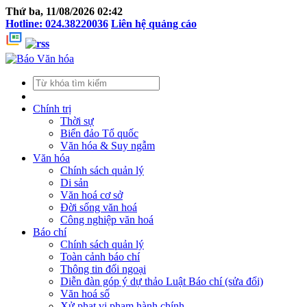
Thứ ba, 11/08/2026 02:42
Hotline: 024.38220036
Liên hệ quảng cáo
Chính trị
Thời sự
Biển đảo Tổ quốc
Văn hóa & Suy ngẫm
Văn hóa
Chính sách quản lý
Di sản
Văn hoá cơ sở
Đời sống văn hoá
Công nghiệp văn hoá
Báo chí
Chính sách quản lý
Toàn cảnh báo chí
Thông tin đối ngoại
Diễn đàn góp ý dự thảo Luật Báo chí (sửa đổi)
Văn hoá số
Xử phạt vi phạm hành chính