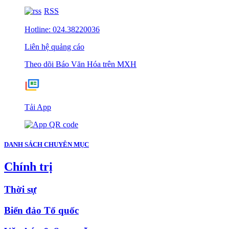
RSS
Hotline: 024.38220036
Liên hệ quảng cáo
Theo dõi Báo Văn Hóa trên MXH
Tải App
DANH SÁCH CHUYÊN MỤC
Chính trị
Thời sự
Biển đảo Tổ quốc