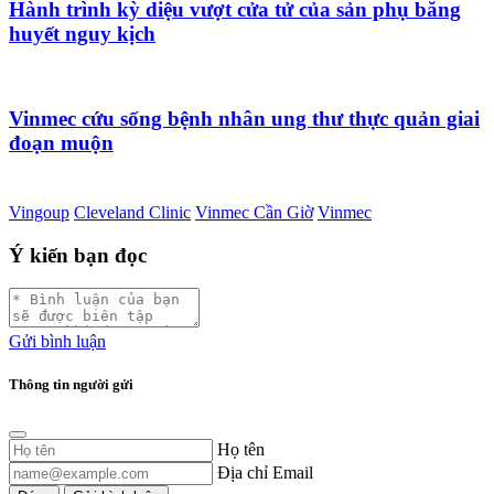
Hành trình kỳ diệu vượt cửa tử của sản phụ băng
huyết nguy kịch
Vinmec cứu sống bệnh nhân ung thư thực quản giai
đoạn muộn
Vingoup
Cleveland Clinic
Vinmec Cần Giờ
Vinmec
Ý kiến bạn đọc
Gửi bình luận
Thông tin người gửi
Họ tên
Địa chỉ Email