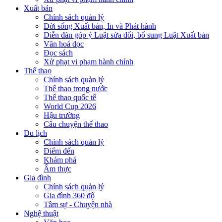
Xuất bản
Chính sách quản lý
Đời sống Xuất bản, In và Phát hành
Diễn đàn góp ý Luật sửa đổi, bổ sung Luật Xuất bản
Văn hoá đọc
Đọc sách
Xử phạt vi phạm hành chính
Thể thao
Chính sách quản lý
Thể thao trong nước
Thể thao quốc tế
World Cup 2026
Hậu trường
Câu chuyện thể thao
Du lịch
Chính sách quản lý
Điểm đến
Khám phá
Ẩm thực
Gia đình
Chính sách quản lý
Gia đình 360 độ
Tâm sự - Chuyện nhà
Nghệ thuật