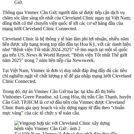
Giờ.
Thông qua Vinmec Cần Giờ, người dân sẽ được tiếp cận dịch vụ
chăm sóc lâm sàng tốt nhất của Cleveland Clinic ngay tại Việt Nam;
đồng thời có thể chuyển viện quốc tế tới các cơ sở hàng đầu của
mạng lưới Cleveland Clinic Connected.
Cleveland Clinic là hệ thống y tế hàn lâm phi lợi nhuận, nhiều năm
liền được xếp hạng trong top dẫn đầu tại Hoa Kỳ, với các danh hiệu
như “Bệnh viện Tốt nhất 2024-2025” về tim mạch tại một số quốc
gia trên US. News & World Report; “Bệnh viện Tốt nhất Thế giới
năm 2025” trong 7 năm liên tiếp của Newsweek.
Tại Việt Nam, Vinmec là đơn vị duy nhất đáp ứng đầy đủ các tiêu
chí nghiêm ngặt về chất lượng y tế để gia nhập mạng lưới Cleveland
Clinic Connected.
Trong đó, dự án Vinmec Cần Giờ tọa lạc tại khu đô thị biển
Vinhomes Green Paradise, xã Long Hòa, thị trấn Cần Thạnh, huyện
Cần Giờ, TP.HCM là cơ sở đầu tiên của Vinmec được Cleveland
Clinic tham gia quy hoạch và xây dựng ngay từ đầu theo “chuẩn
mực vàng” của các tổ chức y tế toàn cầu.
Tại Việt Nam, Vinmec là đơn vị duy nhất đáp ứng đầy