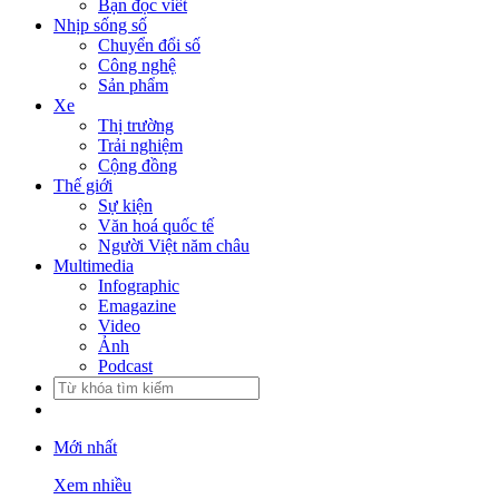
Bạn đọc viết
Nhịp sống số
Chuyển đổi số
Công nghệ
Sản phẩm
Xe
Thị trường
Trải nghiệm
Cộng đồng
Thế giới
Sự kiện
Văn hoá quốc tế
Người Việt năm châu
Multimedia
Infographic
Emagazine
Video
Ảnh
Podcast
Mới nhất
Xem nhiều