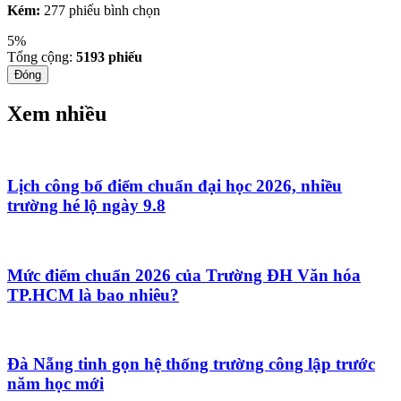
Kém:
277 phiếu bình chọn
5%
Tổng cộng:
5193
phiếu
Đóng
Xem nhiều
Lịch công bố điểm chuẩn đại học 2026, nhiều
trường hé lộ ngày 9.8
Mức điểm chuẩn 2026 của Trường ĐH Văn hóa
TP.HCM là bao nhiêu?
Đà Nẵng tinh gọn hệ thống trường công lập trước
năm học mới