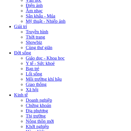
Văn học
Điện ảnh
Âm nhạc
Sân khấu - Múa
Mỹ thuật - Nhiếp ảnh
Giải trí
Truyền hình
Thời trang
Showbiz
Cùng thư giãn
Đời sống
Giáo dục - Khoa học
Y tế - Sức khoẻ
Bạn trẻ
Lối sống
Môi trường khí hậu
Giao thông
Xã hội
Kinh tế
Doanh nghiệp
Chứng khoán
Địa phương
Thị trường
Nông thôn mới
Khởi nghiệp