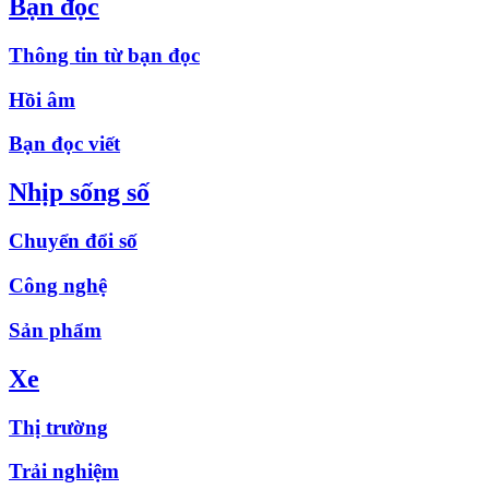
Bạn đọc
Thông tin từ bạn đọc
Hồi âm
Bạn đọc viết
Nhịp sống số
Chuyển đổi số
Công nghệ
Sản phẩm
Xe
Thị trường
Trải nghiệm