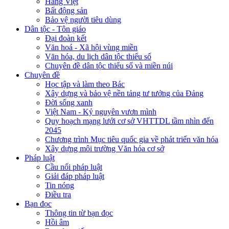
Hàng Việt
Bất động sản
Bảo vệ người tiêu dùng
Dân tộc - Tôn giáo
Đại đoàn kết
Văn hoá - Xã hội vùng miền
Văn hóa, du lịch dân tộc thiểu số
Chuyên đề dân tộc thiểu số và miền núi
Chuyên đề
Học tập và làm theo Bác
Xây dựng và bảo vệ nền tảng tư tưởng của Đảng
Đời sống xanh
Việt Nam - Kỷ nguyên vươn mình
Quy hoạch mạng lưới cơ sở VHTTDL tầm nhìn đến
2045
Chương trình Mục tiêu quốc gia về phát triển văn hóa
Xây dựng môi trường Văn hóa cơ sở
Pháp luật
Cầu nối pháp luật
Giải đáp pháp luật
Tin nóng
Điều tra
Bạn đọc
Thông tin từ bạn đọc
Hồi âm