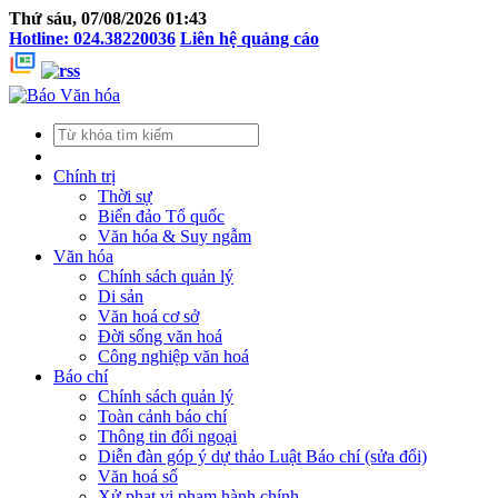
Thứ sáu, 07/08/2026 01:43
Hotline: 024.38220036
Liên hệ quảng cáo
Chính trị
Thời sự
Biển đảo Tổ quốc
Văn hóa & Suy ngẫm
Văn hóa
Chính sách quản lý
Di sản
Văn hoá cơ sở
Đời sống văn hoá
Công nghiệp văn hoá
Báo chí
Chính sách quản lý
Toàn cảnh báo chí
Thông tin đối ngoại
Diễn đàn góp ý dự thảo Luật Báo chí (sửa đổi)
Văn hoá số
Xử phạt vi phạm hành chính