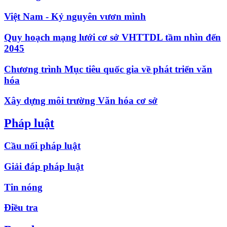
Việt Nam - Kỷ nguyên vươn mình
Quy hoạch mạng lưới cơ sở VHTTDL tầm nhìn đến
2045
Chương trình Mục tiêu quốc gia về phát triển văn
hóa
Xây dựng môi trường Văn hóa cơ sở
Pháp luật
Cầu nối pháp luật
Giải đáp pháp luật
Tin nóng
Điều tra