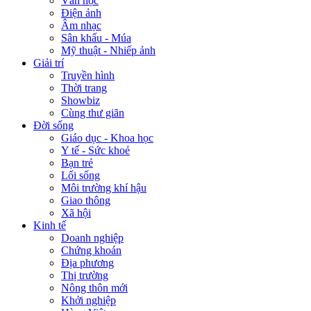
Văn học
Điện ảnh
Âm nhạc
Sân khấu - Múa
Mỹ thuật - Nhiếp ảnh
Giải trí
Truyền hình
Thời trang
Showbiz
Cùng thư giãn
Đời sống
Giáo dục - Khoa học
Y tế - Sức khoẻ
Bạn trẻ
Lối sống
Môi trường khí hậu
Giao thông
Xã hội
Kinh tế
Doanh nghiệp
Chứng khoán
Địa phương
Thị trường
Nông thôn mới
Khởi nghiệp