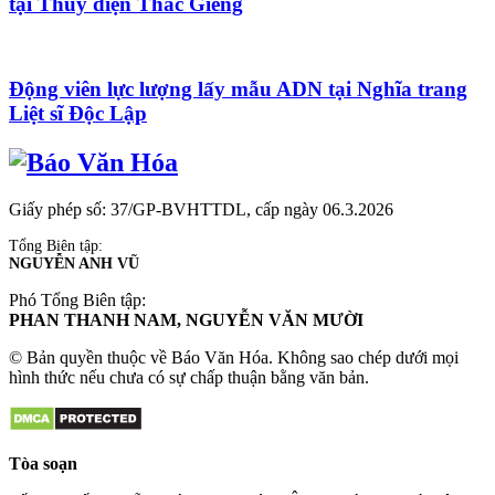
tại Thủy điện Thác Giềng
Động viên lực lượng lấy mẫu ADN tại Nghĩa trang
Liệt sĩ Độc Lập
Giấy phép số: 37/GP-BVHTTDL, cấp ngày 06.3.2026
Tổng Biên tập:
NGUYỄN ANH VŨ
Phó Tổng Biên tập:
PHAN THANH NAM, NGUYỄN VĂN MƯỜI
© Bản quyền thuộc về Báo Văn Hóa. Không sao chép dưới mọi
hình thức nếu chưa có sự chấp thuận bằng văn bản.
Tòa soạn