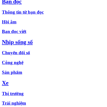
Bạn đọc
Thông tin từ bạn đọc
Hồi âm
Bạn đọc viết
Nhịp sống số
Chuyển đổi số
Công nghệ
Sản phẩm
Xe
Thị trường
Trải nghiệm