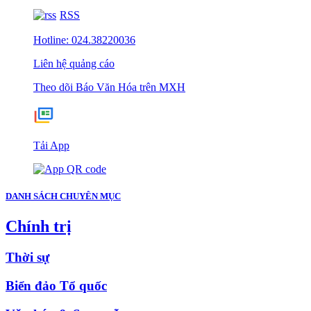
RSS
Hotline: 024.38220036
Liên hệ quảng cáo
Theo dõi Báo Văn Hóa trên MXH
Tải App
DANH SÁCH CHUYÊN MỤC
Chính trị
Thời sự
Biển đảo Tổ quốc