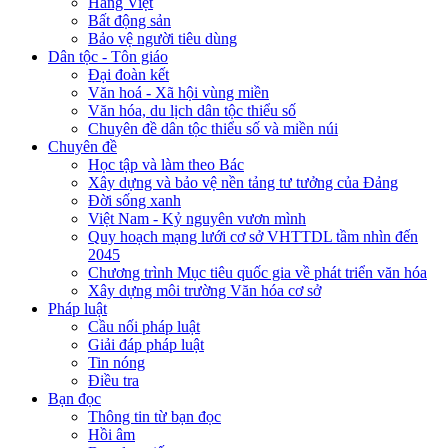
Hàng Việt
Bất động sản
Bảo vệ người tiêu dùng
Dân tộc - Tôn giáo
Đại đoàn kết
Văn hoá - Xã hội vùng miền
Văn hóa, du lịch dân tộc thiểu số
Chuyên đề dân tộc thiểu số và miền núi
Chuyên đề
Học tập và làm theo Bác
Xây dựng và bảo vệ nền tảng tư tưởng của Đảng
Đời sống xanh
Việt Nam - Kỷ nguyên vươn mình
Quy hoạch mạng lưới cơ sở VHTTDL tầm nhìn đến
2045
Chương trình Mục tiêu quốc gia về phát triển văn hóa
Xây dựng môi trường Văn hóa cơ sở
Pháp luật
Cầu nối pháp luật
Giải đáp pháp luật
Tin nóng
Điều tra
Bạn đọc
Thông tin từ bạn đọc
Hồi âm