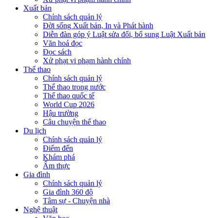
Xuất bản
Chính sách quản lý
Đời sống Xuất bản, In và Phát hành
Diễn đàn góp ý Luật sửa đổi, bổ sung Luật Xuất bản
Văn hoá đọc
Đọc sách
Xử phạt vi phạm hành chính
Thể thao
Chính sách quản lý
Thể thao trong nước
Thể thao quốc tế
World Cup 2026
Hậu trường
Câu chuyện thể thao
Du lịch
Chính sách quản lý
Điểm đến
Khám phá
Ẩm thực
Gia đình
Chính sách quản lý
Gia đình 360 độ
Tâm sự - Chuyện nhà
Nghệ thuật