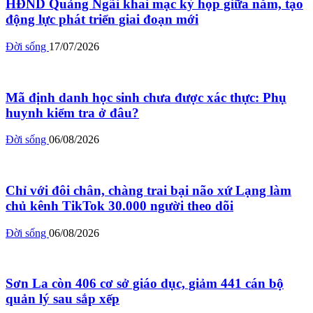
HĐND Quảng Ngãi khai mạc kỳ họp giữa năm, tạo
động lực phát triển giai đoạn mới
Đời sống
17/07/2026
Mã định danh học sinh chưa được xác thực: Phụ
huynh kiểm tra ở đâu?
Đời sống
06/08/2026
Chỉ với đôi chân, chàng trai bại não xứ Lạng làm
chủ kênh TikTok 30.000 người theo dõi
Đời sống
06/08/2026
Sơn La còn 406 cơ sở giáo dục, giảm 441 cán bộ
quản lý sau sắp xếp