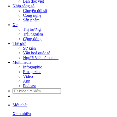
Bạn đọc viết
Nhịp sống số
Chuyển đổi số
Công nghệ
Sản phẩm
Xe
Thị trường
Trải nghiệm
Cộng đồng
Thế giới
Sự kiện
Văn hoá quốc tế
Người Việt năm châu
Multimedia
Infographic
Emagazine
Video
Ảnh
Podcast
Mới nhất
Xem nhiều