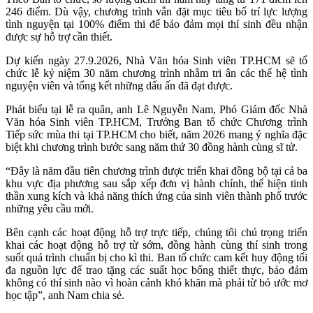
246 điểm. Dù vậy, chương trình vẫn đặt mục tiêu bố trí lực lượng
tình nguyện tại 100% điểm thi để bảo đảm mọi thí sinh đều nhận
được sự hỗ trợ cần thiết.
Dự kiến ngày 27.9.2026, Nhà Văn hóa Sinh viên TP.HCM sẽ tổ
chức lễ kỷ niệm 30 năm chương trình nhằm tri ân các thế hệ tình
nguyện viên và tổng kết những dấu ấn đã đạt được.
Phát biểu tại lễ ra quân, anh Lê Nguyễn Nam, Phó Giám đốc Nhà
Văn hóa Sinh viên TP.HCM, Trưởng Ban tổ chức Chương trình
Tiếp sức mùa thi tại TP.HCM cho biết, năm 2026 mang ý nghĩa đặc
biệt khi chương trình bước sang năm thứ 30 đồng hành cùng sĩ tử.
“Đây là năm đầu tiên chương trình được triển khai đồng bộ tại cả ba
khu vực địa phương sau sắp xếp đơn vị hành chính, thể hiện tinh
thần xung kích và khả năng thích ứng của sinh viên thành phố trước
những yêu cầu mới.
Bên cạnh các hoạt động hỗ trợ trực tiếp, chúng tôi chú trọng triển
khai các hoạt động hỗ trợ từ sớm, đồng hành cùng thí sinh trong
suốt quá trình chuẩn bị cho kì thi. Ban tổ chức cam kết huy động tối
đa nguồn lực để trao tặng các suất học bổng thiết thực, bảo đảm
không có thí sinh nào vì hoàn cảnh khó khăn mà phải từ bỏ ước mơ
học tập”, anh Nam chia sẻ.