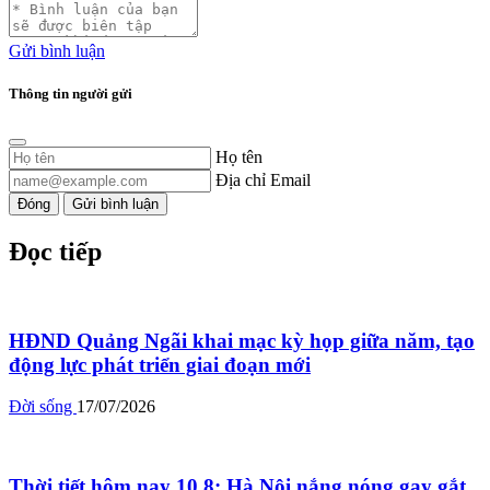
Gửi bình luận
Thông tin người gửi
Họ tên
Địa chỉ Email
Đóng
Gửi bình luận
Đọc tiếp
HĐND Quảng Ngãi khai mạc kỳ họp giữa năm, tạo
động lực phát triển giai đoạn mới
Đời sống
17/07/2026
Thời tiết hôm nay 10.8: Hà Nội nắng nóng gay gắt,