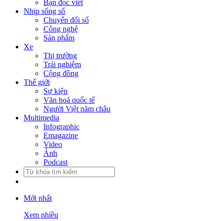
Bạn đọc viết
Nhịp sống số
Chuyển đổi số
Công nghệ
Sản phẩm
Xe
Thị trường
Trải nghiệm
Cộng đồng
Thế giới
Sự kiện
Văn hoá quốc tế
Người Việt năm châu
Multimedia
Infographic
Emagazine
Video
Ảnh
Podcast
Mới nhất
Xem nhiều