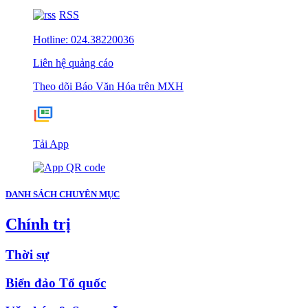
RSS
Hotline: 024.38220036
Liên hệ quảng cáo
Theo dõi Báo Văn Hóa trên MXH
Tải App
DANH SÁCH CHUYÊN MỤC
Chính trị
Thời sự
Biển đảo Tổ quốc