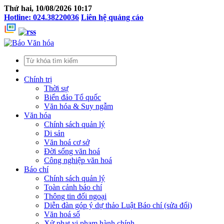
Thứ hai, 10/08/2026 10:17
Hotline: 024.38220036
Liên hệ quảng cáo
Chính trị
Thời sự
Biển đảo Tổ quốc
Văn hóa & Suy ngẫm
Văn hóa
Chính sách quản lý
Di sản
Văn hoá cơ sở
Đời sống văn hoá
Công nghiệp văn hoá
Báo chí
Chính sách quản lý
Toàn cảnh báo chí
Thông tin đối ngoại
Diễn đàn góp ý dự thảo Luật Báo chí (sửa đổi)
Văn hoá số
Xử phạt vi phạm hành chính