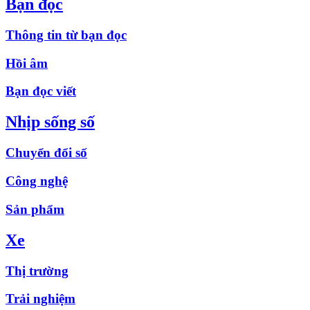
Bạn đọc
Thông tin từ bạn đọc
Hồi âm
Bạn đọc viết
Nhịp sống số
Chuyển đổi số
Công nghệ
Sản phẩm
Xe
Thị trường
Trải nghiệm