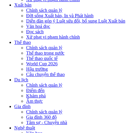
Xuất bản
Chính sách quản lý
Đời sống Xuất bản, In và Phát hành
Diễn đàn góp ý Luật sửa đổi, bổ sung Luật Xuất bản
Văn hoá đọc
Đọc sách
Xử phạt vi phạm hành chính
Thể thao
Chính sách quản lý
Thể thao trong nước
Thể thao quốc tế
World Cup 2026
Hậu trường
Câu chuyện thể thao
Du lịch
Chính sách quản lý
Điểm đến
Khám phá
Ẩm thực
Gia đình
Chính sách quản lý
Gia đình 360 độ
Tâm sự - Chuyện nhà
Nghệ thuật