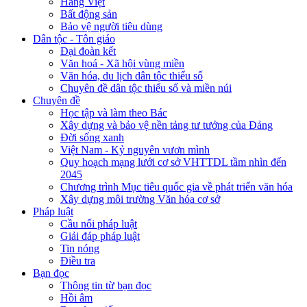
Hàng Việt
Bất động sản
Bảo vệ người tiêu dùng
Dân tộc - Tôn giáo
Đại đoàn kết
Văn hoá - Xã hội vùng miền
Văn hóa, du lịch dân tộc thiểu số
Chuyên đề dân tộc thiểu số và miền núi
Chuyên đề
Học tập và làm theo Bác
Xây dựng và bảo vệ nền tảng tư tưởng của Đảng
Đời sống xanh
Việt Nam - Kỷ nguyên vươn mình
Quy hoạch mạng lưới cơ sở VHTTDL tầm nhìn đến
2045
Chương trình Mục tiêu quốc gia về phát triển văn hóa
Xây dựng môi trường Văn hóa cơ sở
Pháp luật
Cầu nối pháp luật
Giải đáp pháp luật
Tin nóng
Điều tra
Bạn đọc
Thông tin từ bạn đọc
Hồi âm