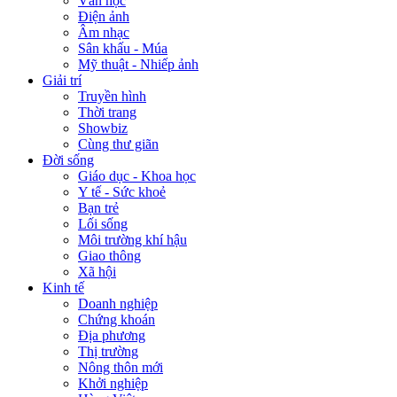
Văn học
Điện ảnh
Âm nhạc
Sân khấu - Múa
Mỹ thuật - Nhiếp ảnh
Giải trí
Truyền hình
Thời trang
Showbiz
Cùng thư giãn
Đời sống
Giáo dục - Khoa học
Y tế - Sức khoẻ
Bạn trẻ
Lối sống
Môi trường khí hậu
Giao thông
Xã hội
Kinh tế
Doanh nghiệp
Chứng khoán
Địa phương
Thị trường
Nông thôn mới
Khởi nghiệp