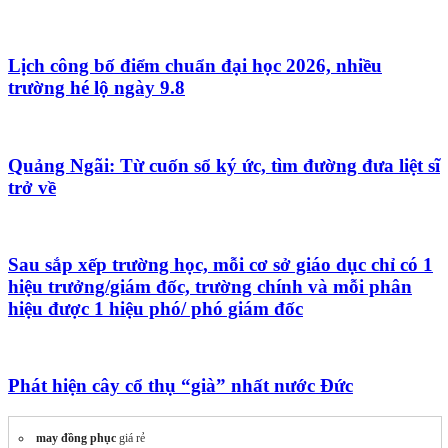
Lịch công bố điểm chuẩn đại học 2026, nhiều
trường hé lộ ngày 9.8
Quảng Ngãi: Từ cuốn sổ ký ức, tìm đường đưa liệt sĩ
trở về
Sau sắp xếp trường học, mỗi cơ sở giáo dục chỉ có 1
hiệu trưởng/giám đốc, trường chính và mỗi phân
hiệu được 1 hiệu phó/ phó giám đốc
Phát hiện cây cổ thụ “già” nhất nước Đức
may đồng phục
giá rẻ