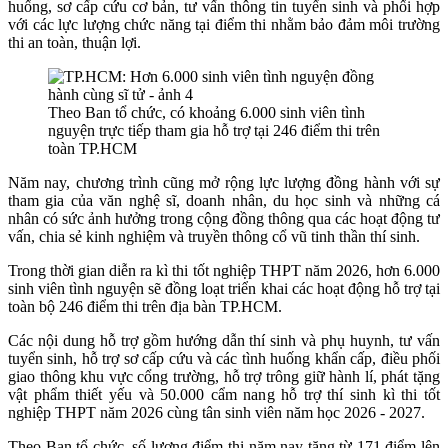
huống, sơ cấp cứu cơ bản, tư vấn thông tin tuyển sinh và phối hợp
với các lực lượng chức năng tại điểm thi nhằm bảo đảm môi trường
thi an toàn, thuận lợi.
Theo Ban tổ chức, có khoảng 6.000 sinh viên tình
nguyện trực tiếp tham gia hỗ trợ tại 246 điểm thi trên
toàn TP.HCM
Năm nay, chương trình cũng mở rộng lực lượng đồng hành với sự
tham gia của văn nghệ sĩ, doanh nhân, du học sinh và những cá
nhân có sức ảnh hưởng trong cộng đồng thông qua các hoạt động tư
vấn, chia sẻ kinh nghiệm và truyền thông cổ vũ tinh thần thí sinh.
Trong thời gian diễn ra kì thi tốt nghiệp THPT năm 2026, hơn 6.000
sinh viên tình nguyện sẽ đồng loạt triển khai các hoạt động hỗ trợ tại
toàn bộ 246 điểm thi trên địa bàn TP.HCM.
Các nội dung hỗ trợ gồm hướng dẫn thí sinh và phụ huynh, tư vấn
tuyển sinh, hỗ trợ sơ cấp cứu và các tình huống khẩn cấp, điều phối
giao thông khu vực cổng trường, hỗ trợ trông giữ hành lí, phát tặng
vật phẩm thiết yếu và 50.000 cẩm nang hỗ trợ thí sinh kì thi tốt
nghiệp THPT năm 2026 cùng tân sinh viên năm học 2026 - 2027.
Theo Ban tổ chức, số lượng điểm thi năm nay tăng từ 171 điểm lên