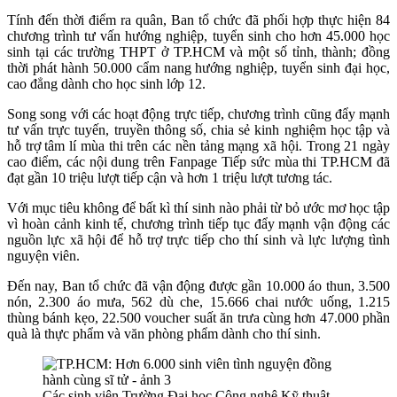
Tính đến thời điểm ra quân, Ban tổ chức đã phối hợp thực hiện 84
chương trình tư vấn hướng nghiệp, tuyển sinh cho hơn 45.000 học
sinh tại các trường THPT ở TP.HCM và một số tỉnh, thành; đồng
thời phát hành 50.000 cẩm nang hướng nghiệp, tuyển sinh đại học,
cao đẳng dành cho học sinh lớp 12.
Song song với các hoạt động trực tiếp, chương trình cũng đẩy mạnh
tư vấn trực tuyến, truyền thông số, chia sẻ kinh nghiệm học tập và
hỗ trợ tâm lí mùa thi trên các nền tảng mạng xã hội. Trong 21 ngày
cao điểm, các nội dung trên Fanpage Tiếp sức mùa thi TP.HCM đã
đạt gần 10 triệu lượt tiếp cận và hơn 1 triệu lượt tương tác.
Với mục tiêu không để bất kì thí sinh nào phải từ bỏ ước mơ học tập
vì hoàn cảnh kinh tế, chương trình tiếp tục đẩy mạnh vận động các
nguồn lực xã hội để hỗ trợ trực tiếp cho thí sinh và lực lượng tình
nguyện viên.
Đến nay, Ban tổ chức đã vận động được gần 10.000 áo thun, 3.500
nón, 2.300 áo mưa, 562 dù che, 15.666 chai nước uống, 1.215
thùng bánh kẹo, 22.500 voucher suất ăn trưa cùng hơn 47.000 phần
quà là thực phẩm và văn phòng phẩm dành cho thí sinh.
Các sinh viên Trường Đại học Công nghệ Kỹ thuật