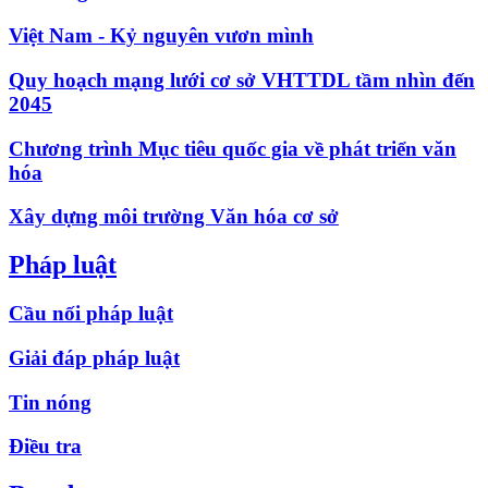
Việt Nam - Kỷ nguyên vươn mình
Quy hoạch mạng lưới cơ sở VHTTDL tầm nhìn đến
2045
Chương trình Mục tiêu quốc gia về phát triển văn
hóa
Xây dựng môi trường Văn hóa cơ sở
Pháp luật
Cầu nối pháp luật
Giải đáp pháp luật
Tin nóng
Điều tra