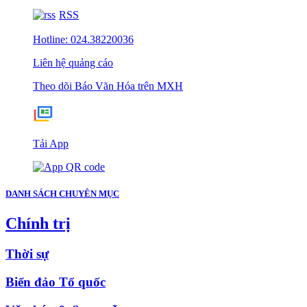
RSS
Hotline: 024.38220036
Liên hệ quảng cáo
Theo dõi Báo Văn Hóa trên MXH
Tải App
DANH SÁCH CHUYÊN MỤC
Chính trị
Thời sự
Biển đảo Tổ quốc