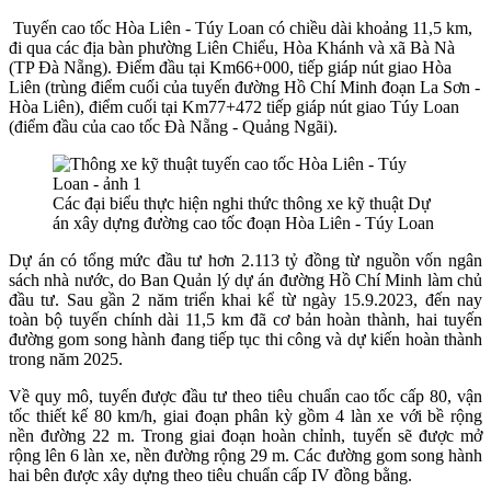
Tuyến cao tốc Hòa Liên - Túy Loan có chiều dài khoảng 11,5 km,
đi qua các địa bàn phường Liên Chiểu, Hòa Khánh và xã Bà Nà
(TP Đà Nẵng). Điểm đầu tại Km66+000, tiếp giáp nút giao Hòa
Liên (trùng điểm cuối của tuyến đường Hồ Chí Minh đoạn La Sơn -
Hòa Liên), điểm cuối tại Km77+472 tiếp giáp nút giao Túy Loan
(điểm đầu của cao tốc Đà Nẵng - Quảng Ngãi).
Các đại biểu thực hiện nghi thức thông xe kỹ thuật Dự
án xây dựng đường cao tốc đoạn Hòa Liên - Túy Loan
Dự án có tổng mức đầu tư hơn 2.113 tỷ đồng từ nguồn vốn ngân
sách nhà nước, do Ban Quản lý dự án đường Hồ Chí Minh làm chủ
đầu tư. Sau gần 2 năm triển khai kể từ ngày 15.9.2023, đến nay
toàn bộ tuyến chính dài 11,5 km đã cơ bản hoàn thành, hai tuyến
đường gom song hành đang tiếp tục thi công và dự kiến hoàn thành
trong năm 2025.
Về quy mô, tuyến được đầu tư theo tiêu chuẩn cao tốc cấp 80, vận
tốc thiết kế 80 km/h, giai đoạn phân kỳ gồm 4 làn xe với bề rộng
nền đường 22 m. Trong giai đoạn hoàn chỉnh, tuyến sẽ được mở
rộng lên 6 làn xe, nền đường rộng 29 m. Các đường gom song hành
hai bên được xây dựng theo tiêu chuẩn cấp IV đồng bằng.