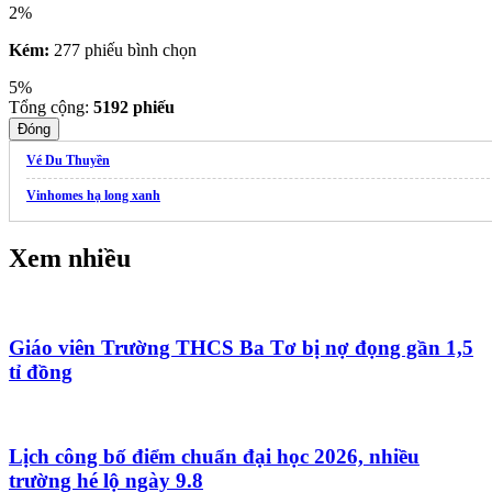
2%
Kém:
277 phiếu bình chọn
5%
Tổng cộng:
5192
phiếu
Đóng
Vé Du Thuyền
Vinhomes hạ long xanh
Xem nhiều
Giáo viên Trường THCS Ba Tơ bị nợ đọng gần 1,5
tỉ đồng
Lịch công bố điểm chuẩn đại học 2026, nhiều
trường hé lộ ngày 9.8