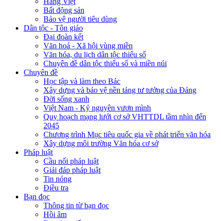
Hàng Việt
Bất động sản
Bảo vệ người tiêu dùng
Dân tộc - Tôn giáo
Đại đoàn kết
Văn hoá - Xã hội vùng miền
Văn hóa, du lịch dân tộc thiểu số
Chuyên đề dân tộc thiểu số và miền núi
Chuyên đề
Học tập và làm theo Bác
Xây dựng và bảo vệ nền tảng tư tưởng của Đảng
Đời sống xanh
Việt Nam - Kỷ nguyên vươn mình
Quy hoạch mạng lưới cơ sở VHTTDL tầm nhìn đến
2045
Chương trình Mục tiêu quốc gia về phát triển văn hóa
Xây dựng môi trường Văn hóa cơ sở
Pháp luật
Cầu nối pháp luật
Giải đáp pháp luật
Tin nóng
Điều tra
Bạn đọc
Thông tin từ bạn đọc
Hồi âm