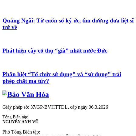
Quảng Ngãi: Từ cuốn sổ ký ức, tìm đường đưa liệt sĩ
trở về
Phát hiện cây cổ thụ “già” nhất nước Đức
Phân biệt “Tổ chức sử dụng” và “sử dụng” trái
phép chất ma túy?
Giấy phép số: 37/GP-BVHTTDL, cấp ngày 06.3.2026
Tổng Biên tập:
NGUYỄN ANH VŨ
Phó Tổng Biên tập: