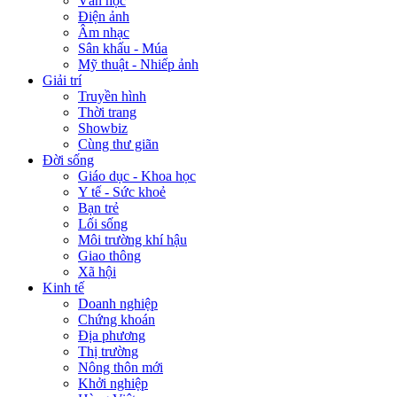
Văn học
Điện ảnh
Âm nhạc
Sân khấu - Múa
Mỹ thuật - Nhiếp ảnh
Giải trí
Truyền hình
Thời trang
Showbiz
Cùng thư giãn
Đời sống
Giáo dục - Khoa học
Y tế - Sức khoẻ
Bạn trẻ
Lối sống
Môi trường khí hậu
Giao thông
Xã hội
Kinh tế
Doanh nghiệp
Chứng khoán
Địa phương
Thị trường
Nông thôn mới
Khởi nghiệp