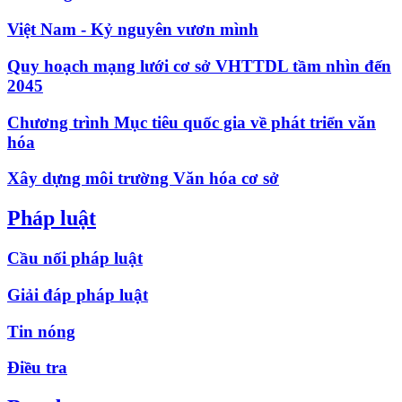
Việt Nam - Kỷ nguyên vươn mình
Quy hoạch mạng lưới cơ sở VHTTDL tầm nhìn đến
2045
Chương trình Mục tiêu quốc gia về phát triển văn
hóa
Xây dựng môi trường Văn hóa cơ sở
Pháp luật
Cầu nối pháp luật
Giải đáp pháp luật
Tin nóng
Điều tra