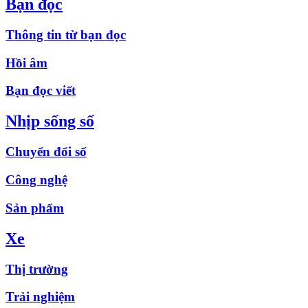
Bạn đọc
Thông tin từ bạn đọc
Hồi âm
Bạn đọc viết
Nhịp sống số
Chuyển đổi số
Công nghệ
Sản phẩm
Xe
Thị trường
Trải nghiệm