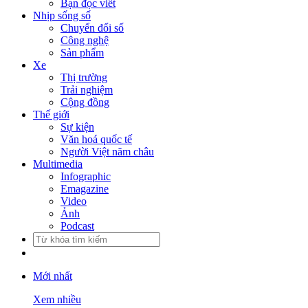
Bạn đọc viết
Nhịp sống số
Chuyển đổi số
Công nghệ
Sản phẩm
Xe
Thị trường
Trải nghiệm
Cộng đồng
Thế giới
Sự kiện
Văn hoá quốc tế
Người Việt năm châu
Multimedia
Infographic
Emagazine
Video
Ảnh
Podcast
Mới nhất
Xem nhiều