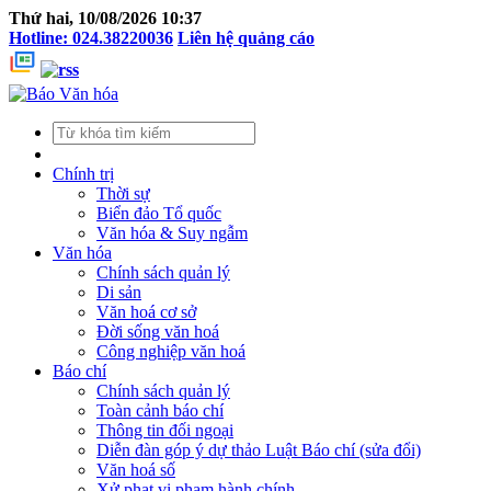
Thứ hai, 10/08/2026 10:37
Hotline: 024.38220036
Liên hệ quảng cáo
Chính trị
Thời sự
Biển đảo Tổ quốc
Văn hóa & Suy ngẫm
Văn hóa
Chính sách quản lý
Di sản
Văn hoá cơ sở
Đời sống văn hoá
Công nghiệp văn hoá
Báo chí
Chính sách quản lý
Toàn cảnh báo chí
Thông tin đối ngoại
Diễn đàn góp ý dự thảo Luật Báo chí (sửa đổi)
Văn hoá số
Xử phạt vi phạm hành chính