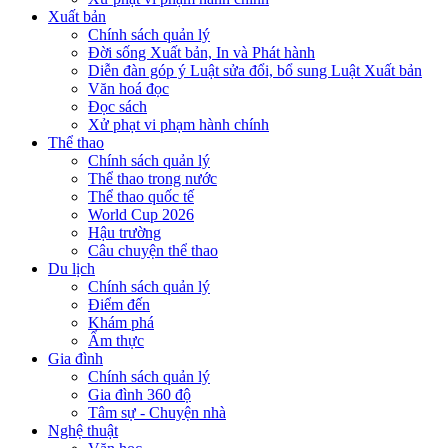
Xuất bản
Chính sách quản lý
Đời sống Xuất bản, In và Phát hành
Diễn đàn góp ý Luật sửa đổi, bổ sung Luật Xuất bản
Văn hoá đọc
Đọc sách
Xử phạt vi phạm hành chính
Thể thao
Chính sách quản lý
Thể thao trong nước
Thể thao quốc tế
World Cup 2026
Hậu trường
Câu chuyện thể thao
Du lịch
Chính sách quản lý
Điểm đến
Khám phá
Ẩm thực
Gia đình
Chính sách quản lý
Gia đình 360 độ
Tâm sự - Chuyện nhà
Nghệ thuật