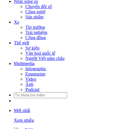
Nhịp sống số
Chuyển đổi số
Công nghệ
Sản phẩm
Xe
Thị trường
Trải nghiệm
Cộng đồng
Thế giới
Sự kiện
Văn hoá quốc tế
Người Việt năm châu
Multimedia
Infographic
Emagazine
Video
Ảnh
Podcast
Mới nhất
Xem nhiều