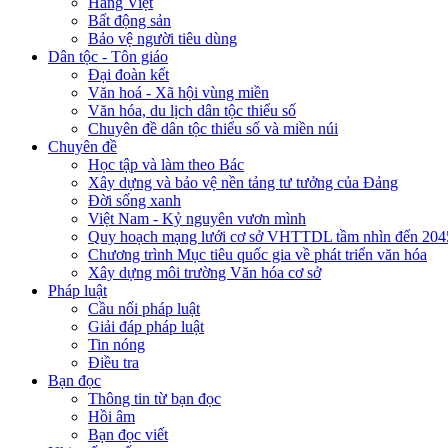
Hàng Việt
Bất động sản
Bảo vệ người tiêu dùng
Dân tộc - Tôn giáo
Đại đoàn kết
Văn hoá - Xã hội vùng miền
Văn hóa, du lịch dân tộc thiểu số
Chuyên đề dân tộc thiểu số và miền núi
Chuyên đề
Học tập và làm theo Bác
Xây dựng và bảo vệ nền tảng tư tưởng của Đảng
Đời sống xanh
Việt Nam - Kỷ nguyên vươn mình
Quy hoạch mạng lưới cơ sở VHTTDL tầm nhìn đến 204
Chương trình Mục tiêu quốc gia về phát triển văn hóa
Xây dựng môi trường Văn hóa cơ sở
Pháp luật
Cầu nối pháp luật
Giải đáp pháp luật
Tin nóng
Điều tra
Bạn đọc
Thông tin từ bạn đọc
Hồi âm
Bạn đọc viết