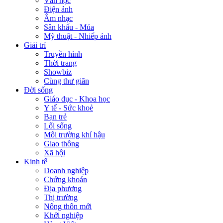
Văn học
Điện ảnh
Âm nhạc
Sân khấu - Múa
Mỹ thuật - Nhiếp ảnh
Giải trí
Truyền hình
Thời trang
Showbiz
Cùng thư giãn
Đời sống
Giáo dục - Khoa học
Y tế - Sức khoẻ
Bạn trẻ
Lối sống
Môi trường khí hậu
Giao thông
Xã hội
Kinh tế
Doanh nghiệp
Chứng khoán
Địa phương
Thị trường
Nông thôn mới
Khởi nghiệp