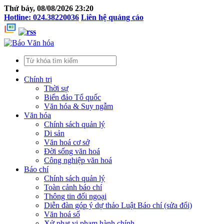
Thứ bảy, 08/08/2026 23:20
Hotline: 024.38220036
Liên hệ quảng cáo
Chính trị
Thời sự
Biển đảo Tổ quốc
Văn hóa & Suy ngẫm
Văn hóa
Chính sách quản lý
Di sản
Văn hoá cơ sở
Đời sống văn hoá
Công nghiệp văn hoá
Báo chí
Chính sách quản lý
Toàn cảnh báo chí
Thông tin đối ngoại
Diễn đàn góp ý dự thảo Luật Báo chí (sửa đổi)
Văn hoá số
Xử phạt vi phạm hành chính