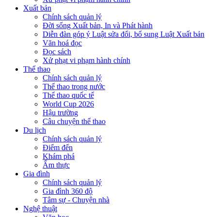
Xuất bản
Chính sách quản lý
Đời sống Xuất bản, In và Phát hành
Diễn đàn góp ý Luật sửa đổi, bổ sung Luật Xuất bản
Văn hoá đọc
Đọc sách
Xử phạt vi phạm hành chính
Thể thao
Chính sách quản lý
Thể thao trong nước
Thể thao quốc tế
World Cup 2026
Hậu trường
Câu chuyện thể thao
Du lịch
Chính sách quản lý
Điểm đến
Khám phá
Ẩm thực
Gia đình
Chính sách quản lý
Gia đình 360 độ
Tâm sự - Chuyện nhà
Nghệ thuật