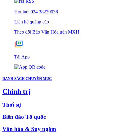
RSS
Hotline: 024.38220036
Liên hệ quảng cáo
Theo dõi Báo Văn Hóa trên MXH
Tải App
DANH SÁCH CHUYÊN MỤC
Chính trị
Thời sự
Biển đảo Tổ quốc
Văn hóa & Suy ngẫm