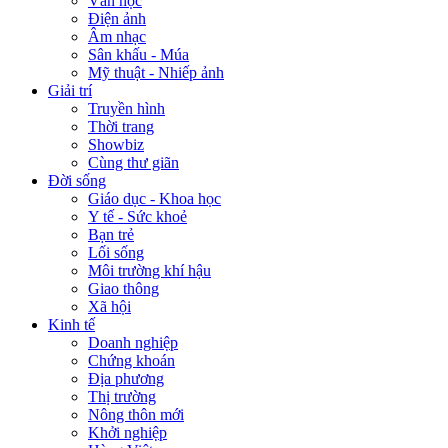
Văn học
Điện ảnh
Âm nhạc
Sân khấu - Múa
Mỹ thuật - Nhiếp ảnh
Giải trí
Truyền hình
Thời trang
Showbiz
Cùng thư giãn
Đời sống
Giáo dục - Khoa học
Y tế - Sức khoẻ
Bạn trẻ
Lối sống
Môi trường khí hậu
Giao thông
Xã hội
Kinh tế
Doanh nghiệp
Chứng khoán
Địa phương
Thị trường
Nông thôn mới
Khởi nghiệp