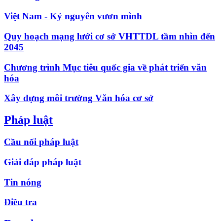
Việt Nam - Kỷ nguyên vươn mình
Quy hoạch mạng lưới cơ sở VHTTDL tầm nhìn đến
2045
Chương trình Mục tiêu quốc gia về phát triển văn
hóa
Xây dựng môi trường Văn hóa cơ sở
Pháp luật
Cầu nối pháp luật
Giải đáp pháp luật
Tin nóng
Điều tra