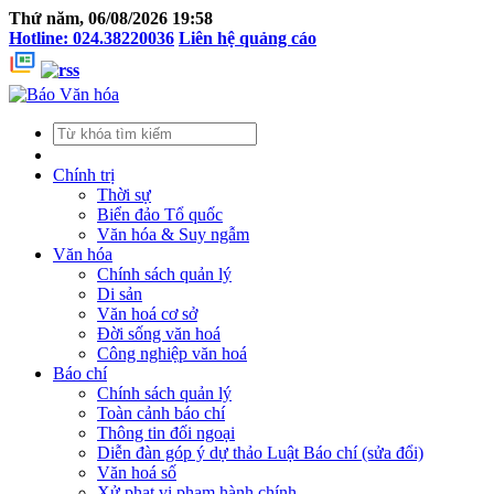
Thứ năm, 06/08/2026 19:58
Hotline: 024.38220036
Liên hệ quảng cáo
Chính trị
Thời sự
Biển đảo Tổ quốc
Văn hóa & Suy ngẫm
Văn hóa
Chính sách quản lý
Di sản
Văn hoá cơ sở
Đời sống văn hoá
Công nghiệp văn hoá
Báo chí
Chính sách quản lý
Toàn cảnh báo chí
Thông tin đối ngoại
Diễn đàn góp ý dự thảo Luật Báo chí (sửa đổi)
Văn hoá số
Xử phạt vi phạm hành chính