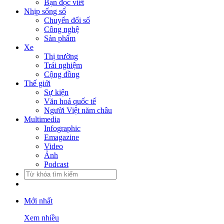
Bạn đọc viết
Nhịp sống số
Chuyển đổi số
Công nghệ
Sản phẩm
Xe
Thị trường
Trải nghiệm
Cộng đồng
Thế giới
Sự kiện
Văn hoá quốc tế
Người Việt năm châu
Multimedia
Infographic
Emagazine
Video
Ảnh
Podcast
Mới nhất
Xem nhiều