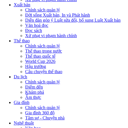
Xuất bản
Chính sách quản lý
Đời sống Xuất bản, In và Phát hành
Diễn đàn góp ý Luật sửa đổi, bổ sung Luật Xuất bản
Văn hoá đọc
Đọc sách
Xử phạt vi phạm hành chính
Thể thao
Chính sách quản lý
Thể thao trong nước
Thể thao quốc tế
World Cup 2026
Hậu trường
Câu chuyện thể thao
Du lịch
Chính sách quản lý
Điểm đến
Khám phá
Ẩm thực
Gia đình
Chính sách quản lý
Gia đình 360 độ
Tâm sự - Chuyện nhà
Nghệ thuật