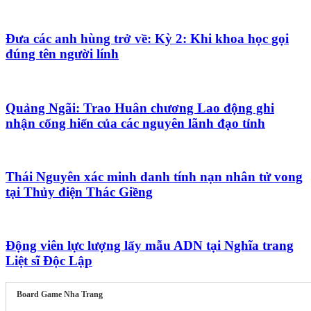
Đưa các anh hùng trở về: Kỳ 2: Khi khoa học gọi
đúng tên người lính
Quảng Ngãi: Trao Huân chương Lao động ghi
nhận cống hiến của các nguyên lãnh đạo tỉnh
Thái Nguyên xác minh danh tính nạn nhân tử vong
tại Thủy điện Thác Giềng
Động viên lực lượng lấy mẫu ADN tại Nghĩa trang
Liệt sĩ Độc Lập
Board Game Nha Trang