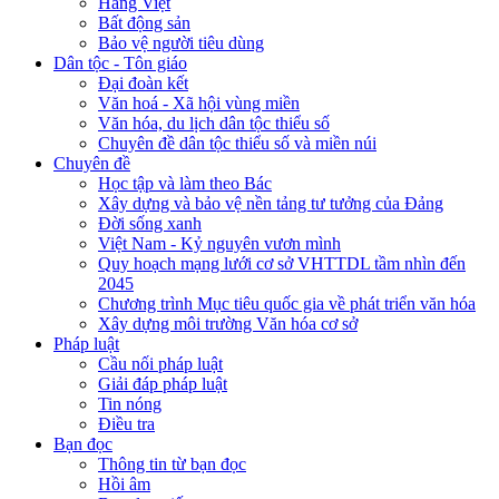
Hàng Việt
Bất động sản
Bảo vệ người tiêu dùng
Dân tộc - Tôn giáo
Đại đoàn kết
Văn hoá - Xã hội vùng miền
Văn hóa, du lịch dân tộc thiểu số
Chuyên đề dân tộc thiểu số và miền núi
Chuyên đề
Học tập và làm theo Bác
Xây dựng và bảo vệ nền tảng tư tưởng của Đảng
Đời sống xanh
Việt Nam - Kỷ nguyên vươn mình
Quy hoạch mạng lưới cơ sở VHTTDL tầm nhìn đến
2045
Chương trình Mục tiêu quốc gia về phát triển văn hóa
Xây dựng môi trường Văn hóa cơ sở
Pháp luật
Cầu nối pháp luật
Giải đáp pháp luật
Tin nóng
Điều tra
Bạn đọc
Thông tin từ bạn đọc
Hồi âm