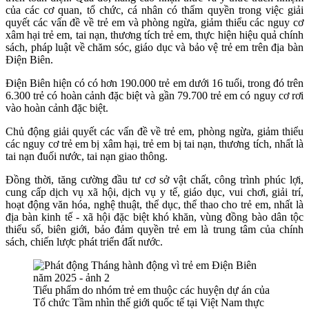
của các cơ quan, tổ chức, cá nhân có thẩm quyền trong việc giải
quyết các vấn đề về trẻ em và phòng ngừa, giảm thiểu các nguy cơ
xâm hại trẻ em, tai nạn, thương tích trẻ em, thực hiện hiệu quả chính
sách, pháp luật về chăm sóc, giáo dục và bảo vệ trẻ em trên địa bàn
Điện Biên.
Điện Biên hiện có có hơn 190.000 trẻ em dưới 16 tuổi, trong đó trên
6.300 trẻ có hoàn cảnh đặc biệt và gần 79.700 trẻ em có nguy cơ rơi
vào hoàn cảnh đặc biệt.
Chủ động giải quyết các vấn đề về trẻ em, phòng ngừa, giảm thiểu
các nguy cơ trẻ em bị xâm hại, trẻ em bị tai nạn, thương tích, nhất là
tai nạn đuối nước, tai nạn giao thông.
Đồng thời, t
ăng cường đầu tư cơ sở vật chất, công trình phúc lợi,
cung cấp dịch vụ xã hội, dịch vụ y tế, giáo dục, vui chơi, giải trí,
hoạt động văn hóa, nghệ thuật, thể dục, thể thao cho trẻ em, nhất là
địa bàn kinh tế - xã hội đặc biệt khó khăn, vùng đồng bào dân tộc
thiểu số, biên giới, bảo đảm quyền trẻ em là trung tâm của chính
sách, chiến lược phát triển đất nước.
Tiểu phẩm do nhóm trẻ em thuộc các huyện dự án của
Tổ chức Tầm nhìn thế giới quốc tế tại Việt Nam thực