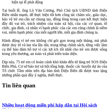
hiện tại lễ phát động
Tại buổi lễ, ông Lò Văn Cương,
Phó Chủ tịch UBND tỉnh Điện
Biên
nhấn mạnh, để thực hiện tốt hơn công tác chăm sóc, giáo dục,
bảo vệ trẻ em cần sự chung tay, đồng lòng trong cam kết thực hiện
đầy đủ vai trò, trách nhiệm của toàn xã hội, của các cơ quan, tổ
chức, gia đình, cá nhân vì hạnh phúc của các em cũng chính là niềm
vui, niềm hạnh phúc của mỗi người lớn, mỗi gia đình chúng ta.
Hành động vì trẻ em không chỉ gói gọn trong một tháng, mà phải
được duy trì và lan tỏa lâu dài, trong từng chính sách, từng việc làm
cụ thể
bảo đảm hỗ trợ vì các lợi ích tốt nhất cho trẻ em
được sống
trong yêu thương, an toàn và phát triển toàn diện.
Dịp này, 75 trẻ em có hoàn cảnh khó khăn đến từ làng trẻ SOS Điện
Biên Phủ, Cơ sở bảo trợ xã hội tổng hợp, thuộc các huyện dự án của
Tổ chức Tầm nhìn trên địa bàn tỉnh Điện Biên đã được trao tặng
những phần quà đầy ý nghĩa, thiết thực.
Tin liên quan
Nhiều hoạt động miễn phí hấp dẫn tại Hội sách