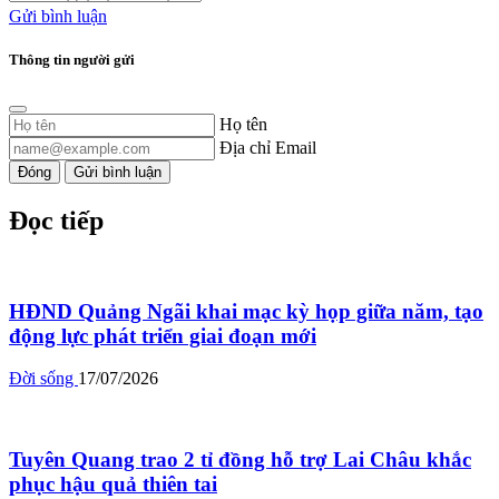
Gửi bình luận
Thông tin người gửi
Họ tên
Địa chỉ Email
Đóng
Gửi bình luận
Đọc tiếp
HĐND Quảng Ngãi khai mạc kỳ họp giữa năm, tạo
động lực phát triển giai đoạn mới
Đời sống
17/07/2026
Tuyên Quang trao 2 tỉ đồng hỗ trợ Lai Châu khắc
phục hậu quả thiên tai