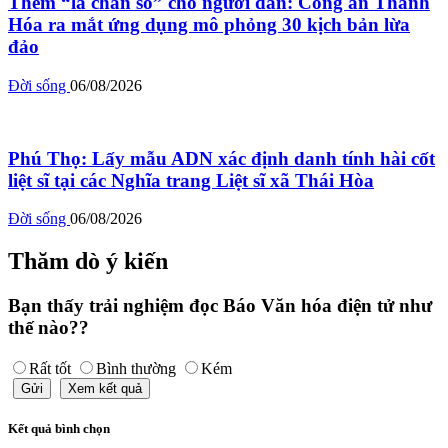
Thêm “lá chắn số” cho người dân: Công an Thanh
Hóa ra mắt ứng dụng mô phỏng 30 kịch bản lừa
đảo
Đời sống
06/08/2026
Phú Thọ: Lấy mẫu ADN xác định danh tính hài cốt
liệt sĩ tại các Nghĩa trang Liệt sĩ xã Thái Hòa
Đời sống
06/08/2026
Thăm dò ý kiến
Bạn thấy trải nghiệm đọc Báo Văn hóa điện tử như
thế nào??
Rất tốt
Bình thường
Kém
Gửi
Xem kết quả
Kết quả bình chọn