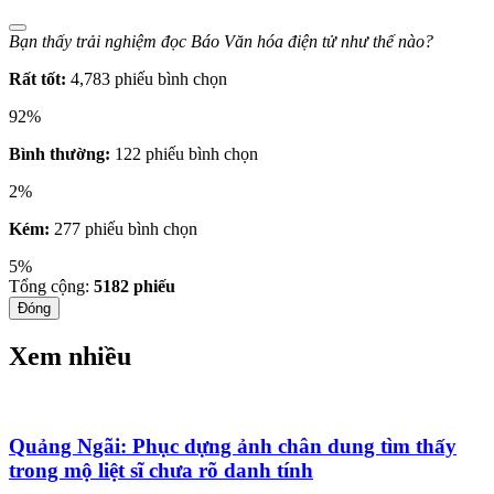
Bạn thấy trải nghiệm đọc Báo Văn hóa điện tử như thế nào?
Rất tốt:
4,783 phiếu bình chọn
92%
Bình thường:
122 phiếu bình chọn
2%
Kém:
277 phiếu bình chọn
5%
Tổng cộng:
5182
phiếu
Đóng
Xem nhiều
Quảng Ngãi: Phục dựng ảnh chân dung tìm thấy
trong mộ liệt sĩ chưa rõ danh tính