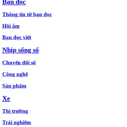
Bạn đọc
Thông tin từ bạn đọc
Hồi âm
Bạn đọc viết
Nhịp sống số
Chuyển đổi số
Công nghệ
Sản phẩm
Xe
Thị trường
Trải nghiệm