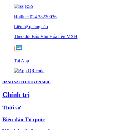
RSS
Hotline: 024.38220036
Liên hệ quảng cáo
Theo dõi Báo Văn Hóa trên MXH
Tải App
DANH SÁCH CHUYÊN MỤC
Chính trị
Thời sự
Biển đảo Tổ quốc