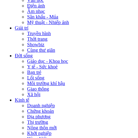
Văn học
Điện ảnh
Âm nhạc
Sân khấu - Múa
Mỹ thuật - Nhiếp ảnh
Giải trí
Truyền hình
Thời trang
Showbiz
Cùng thư giãn
Đời sống
Giáo dục - Khoa học
Y tế - Sức khoẻ
Bạn trẻ
Lối sống
Môi trường khí hậu
Giao thông
Xã hội
Kinh tế
Doanh nghiệp
Chứng khoán
Địa phương
Thị trường
Nông thôn mới
Khởi nghiệp