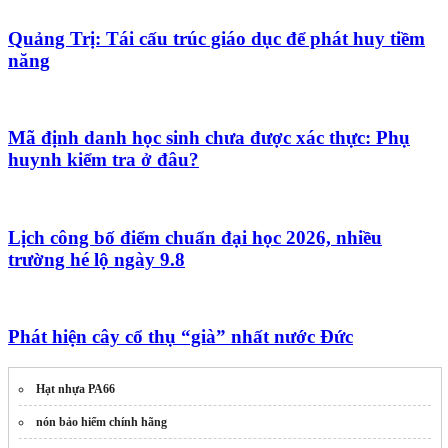
Quảng Trị: Tái cấu trúc giáo dục để phát huy tiềm
năng
Mã định danh học sinh chưa được xác thực: Phụ
huynh kiểm tra ở đâu?
Lịch công bố điểm chuẩn đại học 2026, nhiều
trường hé lộ ngày 9.8
Phát hiện cây cổ thụ “già” nhất nước Đức
Hạt nhựa PA66
nón bảo hiểm chính hãng