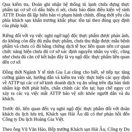
Qua kiểm tra, Đoàn ghi nhận hệ thống tủ lạnh chứa đựng thực
phẩm tại cơ sở có dấu hiệu rỉ sét, chưa bảo đảm điều kiện vệ sinh
ATTP. Đoàn đã lập biên bản vi phạm hành chính, đồng thời yêu cầu
phía khách sạn khẩn trương khắc phục tồn tại theo đúng quy định
của pháp luật.
Riêng đối với vụ việc nghi ngờ ngộ độc thực phẩm được phản ánh,
do không còn đầy đủ mẫu thực phẩm, chưa thu thập được mẫu bệnh
phẩm và chưa có đủ bằng chứng dịch tễ học liên quan nên cơ quan
chức năng hiện chưa đủ cơ sở xác định nguyên nhân vụ việc, cũng
như chưa đủ căn cứ kết luận đây là vụ ngộ độc thực phẩm liên quan
đến cơ sở.
Đồng thời Ngành Y tế tỉnh Gia Lai cũng cho biết, sẽ tiếp tục tăng
cường giám sát
, hướng dẫn và kiểm tra việc thực hiện các quy định
về ATTP tại các cơ sở kinh doanh dịch vụ ăn uống trên địa bàn tỉnh
nhằm kịp thời phát hiện, chấn chỉnh các tồn tại; hạn chế nguy cơ
xảy ra các vụ việc mất
ATTP
bảo vệ sức khỏe người dân và du
khách.
Trước đó, liên quan đến vụ nghi ngộ độc thực phẩm đối với đoàn
khách du lịch lưu trú, Khách sạn Hải Âu đã có thư phản hồi đến
Công ty Du lịch Hoàng Gia Việt.
Theo ông Vũ Văn Hào, Bếp trưởng Khách sạn Hải Âu, Công ty Du