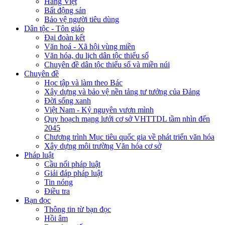
Hàng Việt
Bất động sản
Bảo vệ người tiêu dùng
Dân tộc - Tôn giáo
Đại đoàn kết
Văn hoá - Xã hội vùng miền
Văn hóa, du lịch dân tộc thiểu số
Chuyên đề dân tộc thiểu số và miền núi
Chuyên đề
Học tập và làm theo Bác
Xây dựng và bảo vệ nền tảng tư tưởng của Đảng
Đời sống xanh
Việt Nam - Kỷ nguyên vươn mình
Quy hoạch mạng lưới cơ sở VHTTDL tầm nhìn đến
2045
Chương trình Mục tiêu quốc gia về phát triển văn hóa
Xây dựng môi trường Văn hóa cơ sở
Pháp luật
Cầu nối pháp luật
Giải đáp pháp luật
Tin nóng
Điều tra
Bạn đọc
Thông tin từ bạn đọc
Hồi âm