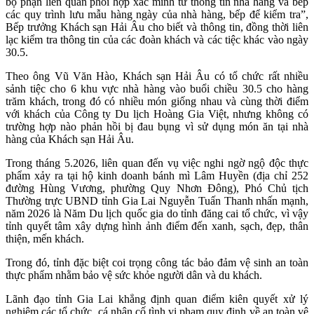
bộ phận liên quan phối hợp xác minh từ thông tin nhà hàng và bếp
các quy trình lưu mẫu hàng ngày của nhà hàng, bếp để kiểm tra”,
Bếp trưởng Khách sạn Hải Âu cho biết và thông tin, đồng thời liên
lạc kiểm tra thông tin của các đoàn khách và các tiệc khác vào ngày
30.5.
Theo ông Vũ Văn Hào, Khách sạn Hải Âu có tổ chức rất nhiều
sảnh tiệc cho 6 khu vực nhà hàng vào buổi chiều 30.5 cho hàng
trăm khách, trong đó có nhiều món giống nhau và cùng thời điểm
với khách của Công ty Du lịch Hoàng Gia Việt, nhưng không có
trường hợp nào phản hồi bị đau bụng vì sử dụng món ăn tại nhà
hàng của Khách sạn Hải Âu.
Trong tháng 5.2026, liên quan đến vụ việc nghi ngờ ngộ độc thực
phẩm xảy ra tại hộ kinh doanh bánh mì Lâm Huyền (địa chỉ 252
đường Hùng Vương, phường Quy Nhơn Đông), Phó Chủ tịch
Thường trực UBND tỉnh Gia Lai Nguyễn Tuấn Thanh nhấn mạnh,
năm 2026 là Năm Du lịch quốc gia do tỉnh đăng cai tổ chức, vì vậy
tỉnh quyết tâm xây dựng hình ảnh điểm đến xanh, sạch, đẹp, thân
thiện, mến khách.
Trong đó, tỉnh đặc biệt coi trọng công tác bảo đảm vệ sinh an toàn
thực phẩm nhằm bảo vệ sức khỏe người dân và du khách.
Lãnh đạo tỉnh Gia Lai khẳng định quan điểm kiên quyết xử lý
nghiêm các tổ chức, cá nhân cố tình vi phạm quy định về an toàn vệ