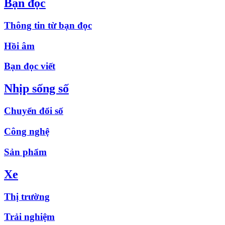
Bạn đọc
Thông tin từ bạn đọc
Hồi âm
Bạn đọc viết
Nhịp sống số
Chuyển đổi số
Công nghệ
Sản phẩm
Xe
Thị trường
Trải nghiệm