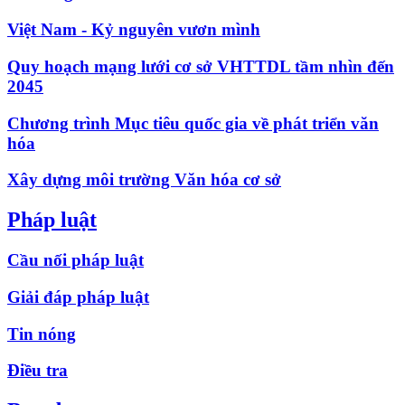
Việt Nam - Kỷ nguyên vươn mình
Quy hoạch mạng lưới cơ sở VHTTDL tầm nhìn đến
2045
Chương trình Mục tiêu quốc gia về phát triển văn
hóa
Xây dựng môi trường Văn hóa cơ sở
Pháp luật
Cầu nối pháp luật
Giải đáp pháp luật
Tin nóng
Điều tra