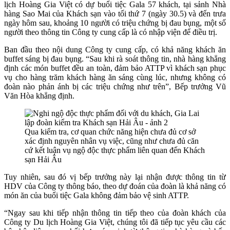
lịch Hoàng Gia Việt có dự buổi tiệc Gala 57 khách, tại sảnh Nhà
hàng Sao Mai của Khách sạn vào tối thứ 7 (ngày 30.5) và đến trưa
ngày hôm sau, khoảng 10 người có triệu chứng bị đau bụng, một số
người theo thông tin Công ty cung cấp là có nhập viện để điều trị.
Ban đầu theo nội dung Công ty cung cấp, có khả năng khách ăn
buffet sáng bị đau bụng. “Sau khi rà soát thông tin, nhà hàng khẳng
định các món buffet đều an toàn, đảm bảo ATTP vì khách sạn phục
vụ cho hàng trăm khách hàng ăn sáng cùng lúc, nhưng không có
đoàn nào phản ánh bị các triệu chứng như trên”, Bếp trưởng Vũ
Văn Hòa khẳng định.
Qua kiểm tra, cơ quan chức năng hiện chưa đủ cơ sở
xác định nguyên nhân vụ việc, cũng như chưa đủ căn
cứ kết luận vụ ngộ độc thực phẩm liên quan đến Khách
sạn Hải Âu
Tuy nhiên, sau đó vị bếp trưởng này lại nhận được thông tin từ
HDV của Công ty thông báo, theo dự đoán của đoàn là khả năng có
món ăn của buổi tiệc Gala không đảm bảo vệ sinh ATTP.
“Ngay sau khi tiếp nhận thông tin tiếp theo của đoàn khách của
Công ty Du lịch Hoàng Gia Việt, chúng tôi đã tiếp tục yêu cầu các