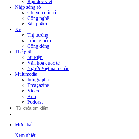
Bạn đọc viết
Nhịp sống số
Chuyển đổi số
Công nghệ
Sản phẩm
Xe
Thị trường
Trải nghiệm
Cộng đồng
Thế giới
Sự kiện
Văn hoá quốc tế
Người Việt năm châu
Multimedia
Infographic
Emagazine
Video
Ảnh
Podcast
Mới nhất
Xem nhiều