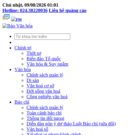
Chủ nhật, 09/08/2026 01:01
Hotline: 024.38220036
Liên hệ quảng cáo
Chính trị
Thời sự
Biển đảo Tổ quốc
Văn hóa & Suy ngẫm
Văn hóa
Chính sách quản lý
Di sản
Văn hoá cơ sở
Đời sống văn hoá
Công nghiệp văn hoá
Báo chí
Chính sách quản lý
Toàn cảnh báo chí
Thông tin đối ngoại
Diễn đàn góp ý dự thảo Luật Báo chí (sửa đổi)
Văn hoá số
Xử phạt vi phạm hành chính