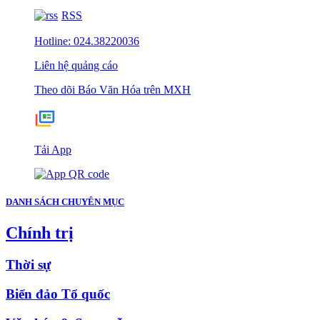
RSS
Hotline: 024.38220036
Liên hệ quảng cáo
Theo dõi Báo Văn Hóa trên MXH
Tải App
DANH SÁCH CHUYÊN MỤC
Chính trị
Thời sự
Biển đảo Tổ quốc