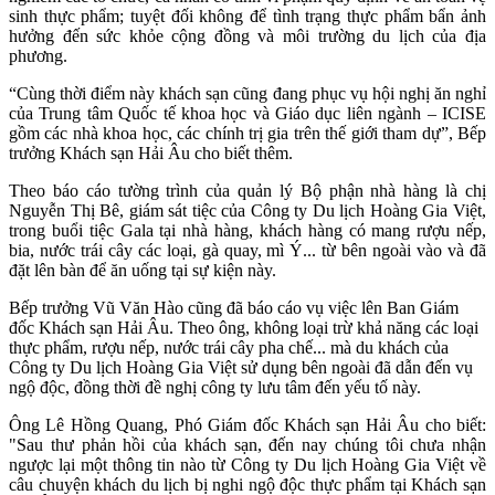
sinh thực phẩm; tuyệt đối không để tình trạng thực phẩm bẩn ảnh
hưởng đến sức khỏe cộng đồng và môi trường du lịch của địa
phương.
“Cùng thời điểm này khách sạn cũng đang phục vụ hội nghị ăn nghỉ
của Trung tâm Quốc tế khoa học và Giáo dục liên ngành – ICISE
gồm các nhà khoa học, các chính trị gia trên thế giới tham dự”, Bếp
trưởng Khách sạn Hải Âu cho biết thêm.
Theo báo cáo tường trình của quản lý Bộ phận nhà hàng là chị
Nguyễn Thị Bê, giám sát tiệc của Công ty Du lịch Hoàng Gia Việt,
trong buổi tiệc Gala tại nhà hàng, khách hàng có mang rượu nếp,
bia, nước trái cây các loại, gà quay, mì Ý... từ bên ngoài vào và đã
đặt lên bàn để ăn uống tại sự kiện này.
Bếp trưởng Vũ Văn Hào cũng đã báo cáo vụ việc lên Ban Giám
đốc Khách sạn Hải Âu. Theo ông, không loại trừ khả năng các loại
thực phẩm, rượu nếp, nước trái cây pha chế... mà du khách của
Công ty Du lịch Hoàng Gia Việt sử dụng bên ngoài đã dẫn đến vụ
ngộ độc, đồng thời đề nghị công ty lưu tâm đến yếu tố này.
Ông Lê Hồng Quang, Phó Giám đốc Khách sạn Hải Âu cho biết:
"Sau thư phản hồi của khách sạn, đến nay chúng tôi chưa nhận
ngược lại một thông tin nào từ Công ty Du lịch Hoàng Gia Việt về
câu chuyện khách du lịch bị nghi ngộ độc thực phẩm tại Khách sạn