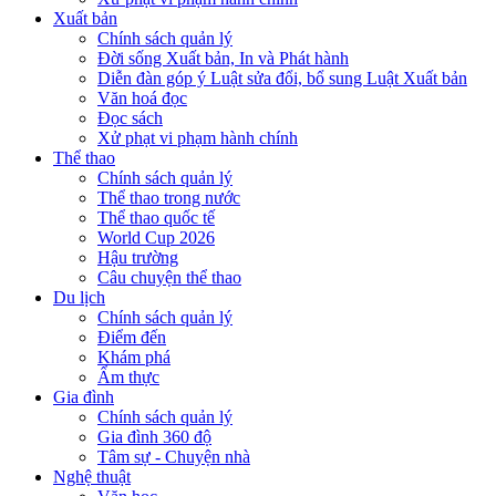
Xuất bản
Chính sách quản lý
Đời sống Xuất bản, In và Phát hành
Diễn đàn góp ý Luật sửa đổi, bổ sung Luật Xuất bản
Văn hoá đọc
Đọc sách
Xử phạt vi phạm hành chính
Thể thao
Chính sách quản lý
Thể thao trong nước
Thể thao quốc tế
World Cup 2026
Hậu trường
Câu chuyện thể thao
Du lịch
Chính sách quản lý
Điểm đến
Khám phá
Ẩm thực
Gia đình
Chính sách quản lý
Gia đình 360 độ
Tâm sự - Chuyện nhà
Nghệ thuật