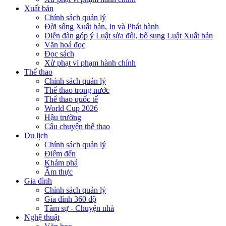
Xuất bản
Chính sách quản lý
Đời sống Xuất bản, In và Phát hành
Diễn đàn góp ý Luật sửa đổi, bổ sung Luật Xuất bản
Văn hoá đọc
Đọc sách
Xử phạt vi phạm hành chính
Thể thao
Chính sách quản lý
Thể thao trong nước
Thể thao quốc tế
World Cup 2026
Hậu trường
Câu chuyện thể thao
Du lịch
Chính sách quản lý
Điểm đến
Khám phá
Ẩm thực
Gia đình
Chính sách quản lý
Gia đình 360 độ
Tâm sự - Chuyện nhà
Nghệ thuật