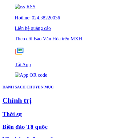
RSS
Hotline: 024.38220036
Liên hệ quảng cáo
Theo dõi Báo Văn Hóa trên MXH
Tải App
DANH SÁCH CHUYÊN MỤC
Chính trị
Thời sự
Biển đảo Tổ quốc