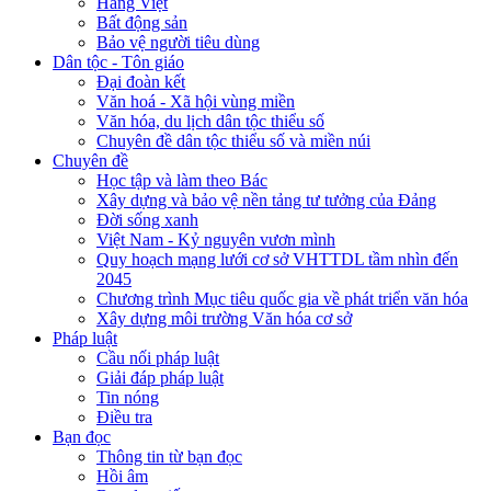
Hàng Việt
Bất động sản
Bảo vệ người tiêu dùng
Dân tộc - Tôn giáo
Đại đoàn kết
Văn hoá - Xã hội vùng miền
Văn hóa, du lịch dân tộc thiểu số
Chuyên đề dân tộc thiểu số và miền núi
Chuyên đề
Học tập và làm theo Bác
Xây dựng và bảo vệ nền tảng tư tưởng của Đảng
Đời sống xanh
Việt Nam - Kỷ nguyên vươn mình
Quy hoạch mạng lưới cơ sở VHTTDL tầm nhìn đến
2045
Chương trình Mục tiêu quốc gia về phát triển văn hóa
Xây dựng môi trường Văn hóa cơ sở
Pháp luật
Cầu nối pháp luật
Giải đáp pháp luật
Tin nóng
Điều tra
Bạn đọc
Thông tin từ bạn đọc
Hồi âm