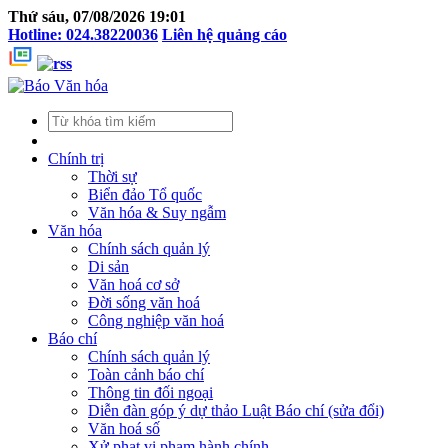
Thứ sáu, 07/08/2026 19:01
Hotline: 024.38220036
Liên hệ quảng cáo
Chính trị
Thời sự
Biển đảo Tổ quốc
Văn hóa & Suy ngẫm
Văn hóa
Chính sách quản lý
Di sản
Văn hoá cơ sở
Đời sống văn hoá
Công nghiệp văn hoá
Báo chí
Chính sách quản lý
Toàn cảnh báo chí
Thông tin đối ngoại
Diễn đàn góp ý dự thảo Luật Báo chí (sửa đổi)
Văn hoá số
Xử phạt vi phạm hành chính