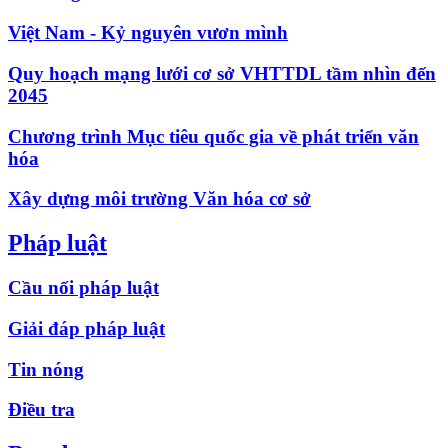
Việt Nam - Kỷ nguyên vươn mình
Quy hoạch mạng lưới cơ sở VHTTDL tầm nhìn đến
2045
Chương trình Mục tiêu quốc gia về phát triển văn
hóa
Xây dựng môi trường Văn hóa cơ sở
Pháp luật
Cầu nối pháp luật
Giải đáp pháp luật
Tin nóng
Điều tra