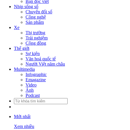
Bạn đọc viết
Nhịp sống số
Chuyển đổi số
Công nghệ
Sản phẩm
Xe
Thị trường
Trải nghiệm
Cộng đồng
Thế giới
Sự kiện
Văn hoá quốc tế
Người Việt năm châu
Multimedia
Infographic
Emagazine
Video
Ảnh
Podcast
Mới nhất
Xem nhiều