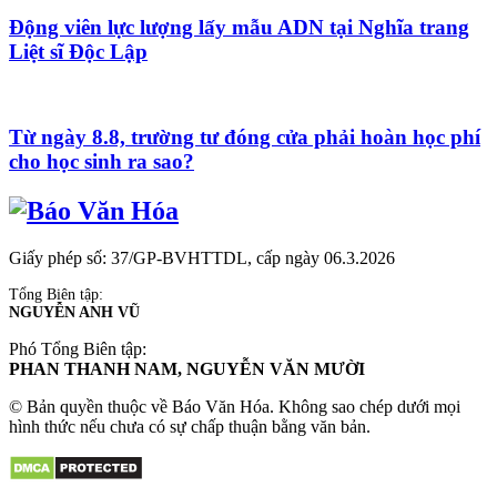
Động viên lực lượng lấy mẫu ADN tại Nghĩa trang
Liệt sĩ Độc Lập
Từ ngày 8.8, trường tư đóng cửa phải hoàn học phí
cho học sinh ra sao?
Giấy phép số: 37/GP-BVHTTDL, cấp ngày 06.3.2026
Tổng Biên tập:
NGUYỄN ANH VŨ
Phó Tổng Biên tập:
PHAN THANH NAM, NGUYỄN VĂN MƯỜI
© Bản quyền thuộc về Báo Văn Hóa. Không sao chép dưới mọi
hình thức nếu chưa có sự chấp thuận bằng văn bản.