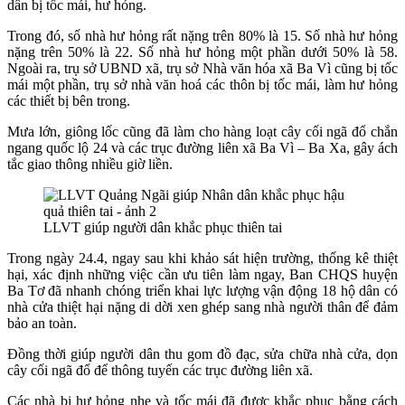
dân bị tốc mái, hư hỏng.
Trong đó, số nhà hư hỏng rất nặng trên 80% là 15. Số nhà hư hỏng
nặng trên 50% là 22. Số nhà hư hỏng một phần dưới 50% là 58.
Ngoài ra, trụ sở UBND xã, trụ sở Nhà văn hóa xã Ba Vì cũng bị tốc
mái một phần, trụ sở nhà văn hoá các thôn bị tốc mái, làm hư hỏng
các thiết bị bên trong.
Mưa lớn, giông lốc cũng đã làm cho hàng loạt cây cối ngã đổ chắn
ngang quốc lộ 24 và các trục đường liên xã Ba Vì – Ba Xa, gây ách
tắc giao thông nhiều giờ liền.
LLVT giúp người dân khắc phục thiên tai
Trong ngày 24.4, ngay sau khi khảo sát hiện trường, thống kê thiệt
hại, xác định những việc cần ưu tiên làm ngay, Ban CHQS huyện
Ba Tơ đã nhanh chóng triển khai lực lượng vận động 18 hộ dân có
nhà cửa thiệt hại nặng di dời xen ghép sang nhà người thân để đảm
bảo an toàn.
Đồng thời giúp người dân thu gom đồ đạc, sửa chữa nhà cửa, dọn
cây cối ngã đổ để thông tuyến các trục đường liên xã.
Các nhà bị hư hỏng nhẹ và tốc mái đã được khắc phục bằng cách