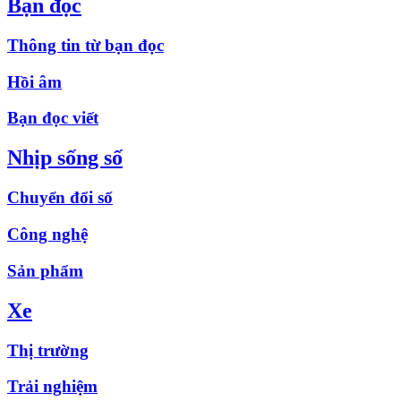
Bạn đọc
Thông tin từ bạn đọc
Hồi âm
Bạn đọc viết
Nhịp sống số
Chuyển đổi số
Công nghệ
Sản phẩm
Xe
Thị trường
Trải nghiệm