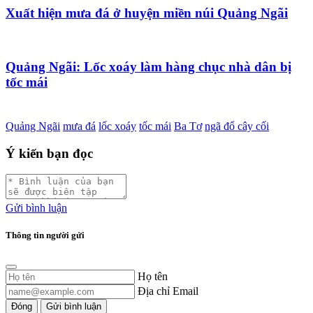
Xuất hiện mưa đá ở huyện miền núi Quảng Ngãi
Quảng Ngãi: Lốc xoáy làm hàng chục nhà dân bị
tốc mái
Quảng Ngãi
mưa đá
lốc xoáy
tốc mái
Ba Tơ
ngã đổ cây cối
Ý kiến bạn đọc
Gửi bình luận
Thông tin người gửi
Họ tên
Địa chỉ Email
Đóng
Gửi bình luận