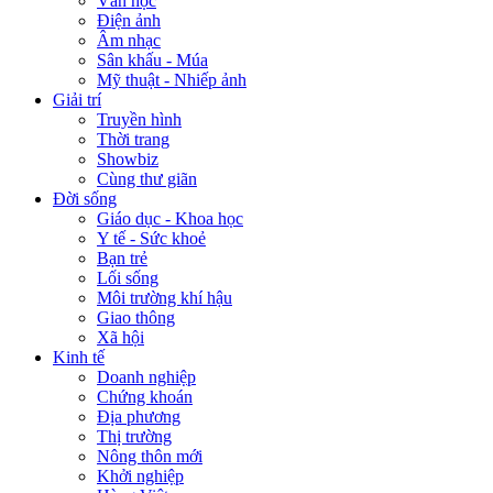
Văn học
Điện ảnh
Âm nhạc
Sân khấu - Múa
Mỹ thuật - Nhiếp ảnh
Giải trí
Truyền hình
Thời trang
Showbiz
Cùng thư giãn
Đời sống
Giáo dục - Khoa học
Y tế - Sức khoẻ
Bạn trẻ
Lối sống
Môi trường khí hậu
Giao thông
Xã hội
Kinh tế
Doanh nghiệp
Chứng khoán
Địa phương
Thị trường
Nông thôn mới
Khởi nghiệp