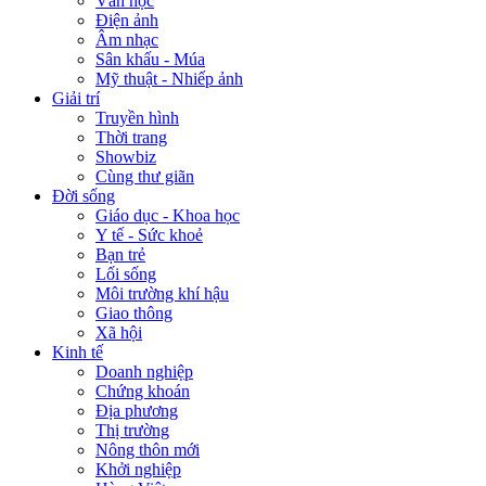
Văn học
Điện ảnh
Âm nhạc
Sân khấu - Múa
Mỹ thuật - Nhiếp ảnh
Giải trí
Truyền hình
Thời trang
Showbiz
Cùng thư giãn
Đời sống
Giáo dục - Khoa học
Y tế - Sức khoẻ
Bạn trẻ
Lối sống
Môi trường khí hậu
Giao thông
Xã hội
Kinh tế
Doanh nghiệp
Chứng khoán
Địa phương
Thị trường
Nông thôn mới
Khởi nghiệp