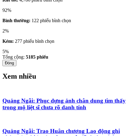
92%
Bình thường:
122 phiếu bình chọn
2%
Kém:
277 phiếu bình chọn
5%
Tổng cộng:
5185
phiếu
Đóng
Xem nhiều
Quảng Ngãi: Phục dựng ảnh chân dung tìm thấy
trong mộ liệt sĩ chưa rõ danh tính
Quảng Ngãi: Trao Huân chương Lao động ghi