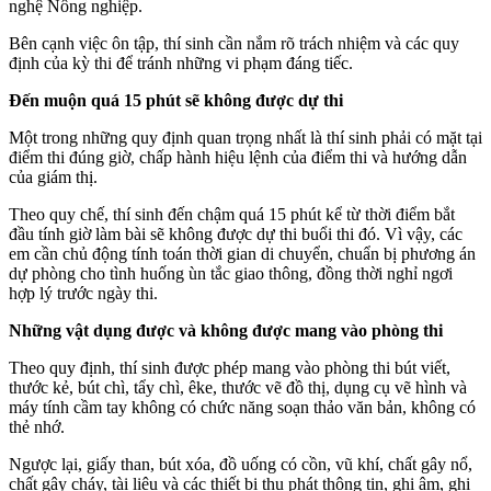
nghệ Nông nghiệp.
Bên cạnh việc ôn tập, thí sinh cần nắm rõ trách nhiệm và các quy
định của kỳ thi để tránh những vi phạm đáng tiếc.
Đến muộn quá 15 phút sẽ không được dự thi
Một trong những quy định quan trọng nhất là thí sinh phải có mặt tại
điểm thi đúng giờ, chấp hành hiệu lệnh của điểm thi và hướng dẫn
của giám thị.
Theo quy chế, thí sinh đến chậm quá 15 phút kể từ thời điểm bắt
đầu tính giờ làm bài sẽ không được dự thi buổi thi đó. Vì vậy, các
em cần chủ động tính toán thời gian di chuyển, chuẩn bị phương án
dự phòng cho tình huống ùn tắc giao thông, đồng thời nghỉ ngơi
hợp lý trước ngày thi.
Những vật dụng được và không được mang vào phòng thi
Theo quy định, thí sinh được phép mang vào phòng thi bút viết,
thước kẻ, bút chì, tẩy chì, êke, thước vẽ đồ thị, dụng cụ vẽ hình và
máy tính cầm tay không có chức năng soạn thảo văn bản, không có
thẻ nhớ.
Ngược lại, giấy than, bút xóa, đồ uống có cồn, vũ khí, chất gây nổ,
chất gây cháy, tài liệu và các thiết bị thu phát thông tin, ghi âm, ghi