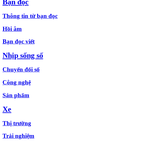
Bạn đọc
Thông tin từ bạn đọc
Hồi âm
Bạn đọc viết
Nhịp sống số
Chuyển đổi số
Công nghệ
Sản phẩm
Xe
Thị trường
Trải nghiệm