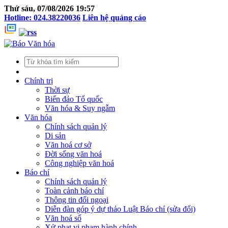
Thứ sáu, 07/08/2026 19:57
Hotline: 024.38220036
Liên hệ quảng cáo
Chính trị
Thời sự
Biển đảo Tổ quốc
Văn hóa & Suy ngẫm
Văn hóa
Chính sách quản lý
Di sản
Văn hoá cơ sở
Đời sống văn hoá
Công nghiệp văn hoá
Báo chí
Chính sách quản lý
Toàn cảnh báo chí
Thông tin đối ngoại
Diễn đàn góp ý dự thảo Luật Báo chí (sửa đổi)
Văn hoá số
Xử phạt vi phạm hành chính