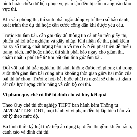
hình hoặc chứa dữ liệu phục vụ gian lận đều bị cấm mang vào khu
vực thi.
Khi vào phòng thi, thí sinh phải ngồi đúng vị trí theo số báo danh,
xuất trình thẻ dự thi hoặc căn cước công dân khi được yêu cầu.
Trước khi làm bài, cần ghi đầy đủ thông tin cá nhân trên giấy thi,
phiếu trả lời trắc nghiệm và giấy nháp. Khi nhận đề thi, phải kiểm
tra kỹ số trang, chất lượng bản in và mã đề. Nếu phát hiện đề thiếu
trang, rách, mờ hoặc nhòe, thí sinh phải báo ngay cho giám thị,
chậm nhất 5 phút kể từ khi bắt đầu tính giờ làm bài.
Đối với bài thi trắc nghiệm, thí sinh không được rời phòng thi trong
suốt thời gian làm bài cũng như khoảng thời gian giữa hai môn của
bài thi tự chọn. Trường hợp bắt buộc phải ra ngoài sẽ chịu sự giám
sát của lực lượng chức năng và cán bộ coi thi.
Vi phạm quy chế có thể bị đình chỉ và hủy kết quả
Theo Quy chế thi tốt nghiệp THPT ban hành kèm Thông tư
24/2024/TT-BGDĐT, mọi hành vi vi phạm đều bị lập biên bản và
xử lý theo mức độ.
Ba hình thức kỷ luật trực tiếp áp dụng tại điểm thi gồm khiển trách,
cảnh cáo và đình chỉ thi.