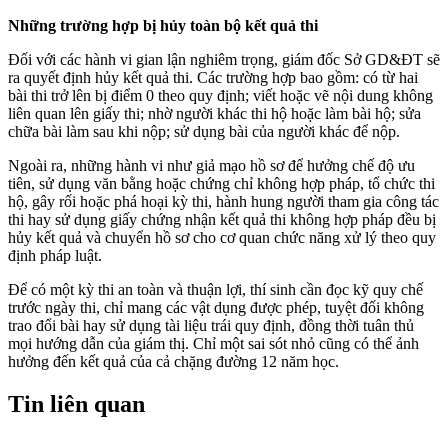
Những trường hợp bị hủy toàn bộ kết quả thi
Đối với các hành vi gian lận nghiêm trọng, giám đốc Sở GD&ĐT sẽ
ra quyết định hủy kết quả thi. Các trường hợp bao gồm: có từ hai
bài thi trở lên bị điểm 0 theo quy định; viết hoặc vẽ nội dung không
liên quan lên giấy thi; nhờ người khác thi hộ hoặc làm bài hộ; sửa
chữa bài làm sau khi nộp; sử dụng bài của người khác để nộp.
Ngoài ra, những hành vi như giả mạo hồ sơ để hưởng chế độ ưu
tiên, sử dụng văn bằng hoặc chứng chỉ không hợp pháp, tổ chức thi
hộ, gây rối hoặc phá hoại kỳ thi, hành hung người tham gia công tác
thi hay sử dụng giấy chứng nhận kết quả thi không hợp pháp đều bị
hủy kết quả và chuyển hồ sơ cho cơ quan chức năng xử lý theo quy
định pháp luật.
Để có một kỳ thi an toàn và thuận lợi, thí sinh cần đọc kỹ quy chế
trước ngày thi, chỉ mang các vật dụng được phép, tuyệt đối không
trao đổi bài hay sử dụng tài liệu trái quy định, đồng thời tuân thủ
mọi hướng dẫn của giám thị. Chỉ một sai sót nhỏ cũng có thể ảnh
hưởng đến kết quả của cả chặng đường 12 năm học.
Tin liên quan