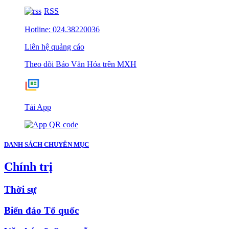
RSS
Hotline: 024.38220036
Liên hệ quảng cáo
Theo dõi Báo Văn Hóa trên MXH
Tải App
DANH SÁCH CHUYÊN MỤC
Chính trị
Thời sự
Biển đảo Tổ quốc