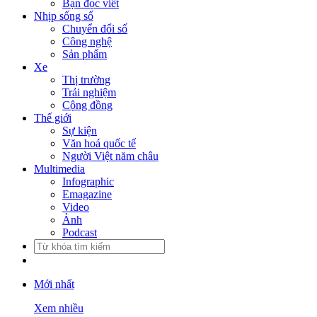
Bạn đọc viết
Nhịp sống số
Chuyển đổi số
Công nghệ
Sản phẩm
Xe
Thị trường
Trải nghiệm
Cộng đồng
Thế giới
Sự kiện
Văn hoá quốc tế
Người Việt năm châu
Multimedia
Infographic
Emagazine
Video
Ảnh
Podcast
Mới nhất
Xem nhiều