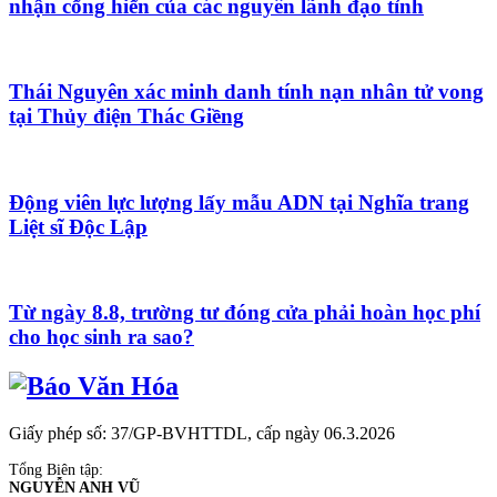
nhận cống hiến của các nguyên lãnh đạo tỉnh
Thái Nguyên xác minh danh tính nạn nhân tử vong
tại Thủy điện Thác Giềng
Động viên lực lượng lấy mẫu ADN tại Nghĩa trang
Liệt sĩ Độc Lập
Từ ngày 8.8, trường tư đóng cửa phải hoàn học phí
cho học sinh ra sao?
Giấy phép số: 37/GP-BVHTTDL, cấp ngày 06.3.2026
Tổng Biên tập:
NGUYỄN ANH VŨ