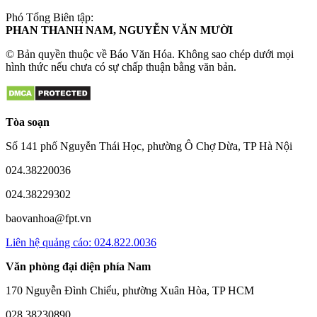
Phó Tổng Biên tập:
PHAN THANH NAM, NGUYỄN VĂN MƯỜI
© Bản quyền thuộc về Báo Văn Hóa. Không sao chép dưới mọi
hình thức nếu chưa có sự chấp thuận bằng văn bản.
Tòa soạn
Số 141 phố Nguyễn Thái Học, phường Ô Chợ Dừa, TP Hà Nội
024.38220036
024.38229302
baovanhoa@fpt.vn
Liên hệ quảng cáo: 024.822.0036
Văn phòng đại diện phía Nam
170 Nguyễn Đình Chiểu, phường Xuân Hòa, TP HCM
028.38230890