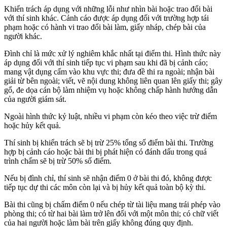
Khiển trách áp dụng với những lỗi như nhìn bài hoặc trao đổi bài
với thí sinh khác. Cảnh cáo được áp dụng đối với trường hợp tái
phạm hoặc có hành vi trao đổi bài làm, giấy nháp, chép bài của
người khác.
Đình chỉ là mức xử lý nghiêm khắc nhất tại điểm thi. Hình thức này
áp dụng đối với thí sinh tiếp tục vi phạm sau khi đã bị cảnh cáo;
mang vật dụng cấm vào khu vực thi; đưa đề thi ra ngoài; nhận bài
giải từ bên ngoài; viết, vẽ nội dung không liên quan lên giấy thi; gây
gổ, đe dọa cán bộ làm nhiệm vụ hoặc không chấp hành hướng dẫn
của người giám sát.
Ngoài hình thức kỷ luật, nhiều vi phạm còn kéo theo việc trừ điểm
hoặc hủy kết quả.
Thí sinh bị khiển trách sẽ bị trừ 25% tổng số điểm bài thi. Trường
hợp bị cảnh cáo hoặc bài thi bị phát hiện có đánh dấu trong quá
trình chấm sẽ bị trừ 50% số điểm.
Nếu bị đình chỉ, thí sinh sẽ nhận điểm 0 ở bài thi đó, không được
tiếp tục dự thi các môn còn lại và bị hủy kết quả toàn bộ kỳ thi.
Bài thi cũng bị chấm điểm 0 nếu chép từ tài liệu mang trái phép vào
phòng thi; có từ hai bài làm trở lên đối với một môn thi; có chữ viết
của hai người hoặc làm bài trên giấy không đúng quy định.