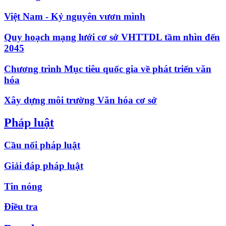
Việt Nam - Kỷ nguyên vươn mình
Quy hoạch mạng lưới cơ sở VHTTDL tầm nhìn đến
2045
Chương trình Mục tiêu quốc gia về phát triển văn
hóa
Xây dựng môi trường Văn hóa cơ sở
Pháp luật
Cầu nối pháp luật
Giải đáp pháp luật
Tin nóng
Điều tra