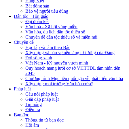
Hàng Việt
Bất động sản
Bảo vệ người tiêu dùng
Dân tộc - Tôn giáo
Đại đoàn kết
Văn hoá - Xã hội vùng miền
Văn hóa, du lịch dân tộc thiểu số
Chuyên đề dân tộc thiểu số và miền núi
Chuyên đề
Học tập và làm theo Bác
Xây dựng và bảo vệ nền tảng tư tưởng của Đảng
Đời sống xanh
Việt Nam - Kỷ nguyên vươn mình
Quy hoạch mạng lưới cơ sở VHTTDL tầm nhìn đến
2045
Chương trình Mục tiêu quốc gia về phát triển văn hóa
Xây dựng môi trường Văn hóa cơ sở
Pháp luật
Cầu nối pháp luật
Giải đáp pháp luật
Tin nóng
Điều tra
Bạn đọc
Thông tin từ bạn đọc
Hồi âm