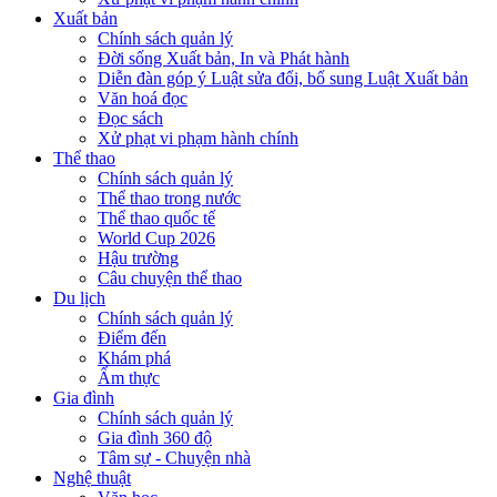
Xuất bản
Chính sách quản lý
Đời sống Xuất bản, In và Phát hành
Diễn đàn góp ý Luật sửa đổi, bổ sung Luật Xuất bản
Văn hoá đọc
Đọc sách
Xử phạt vi phạm hành chính
Thể thao
Chính sách quản lý
Thể thao trong nước
Thể thao quốc tế
World Cup 2026
Hậu trường
Câu chuyện thể thao
Du lịch
Chính sách quản lý
Điểm đến
Khám phá
Ẩm thực
Gia đình
Chính sách quản lý
Gia đình 360 độ
Tâm sự - Chuyện nhà
Nghệ thuật