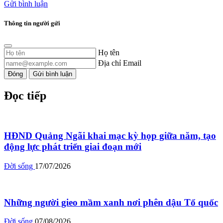
Gửi bình luận
Thông tin người gửi
Họ tên
Địa chỉ Email
Đóng
Gửi bình luận
Đọc tiếp
HĐND Quảng Ngãi khai mạc kỳ họp giữa năm, tạo
động lực phát triển giai đoạn mới
Đời sống
17/07/2026
Những người gieo mầm xanh nơi phên dậu Tổ quốc
Đời sống
07/08/2026