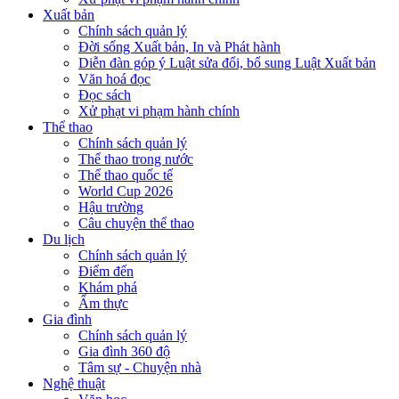
Xuất bản
Chính sách quản lý
Đời sống Xuất bản, In và Phát hành
Diễn đàn góp ý Luật sửa đổi, bổ sung Luật Xuất bản
Văn hoá đọc
Đọc sách
Xử phạt vi phạm hành chính
Thể thao
Chính sách quản lý
Thể thao trong nước
Thể thao quốc tế
World Cup 2026
Hậu trường
Câu chuyện thể thao
Du lịch
Chính sách quản lý
Điểm đến
Khám phá
Ẩm thực
Gia đình
Chính sách quản lý
Gia đình 360 độ
Tâm sự - Chuyện nhà
Nghệ thuật