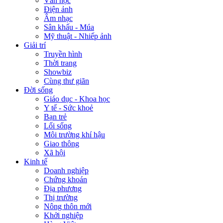
Văn học
Điện ảnh
Âm nhạc
Sân khấu - Múa
Mỹ thuật - Nhiếp ảnh
Giải trí
Truyền hình
Thời trang
Showbiz
Cùng thư giãn
Đời sống
Giáo dục - Khoa học
Y tế - Sức khoẻ
Bạn trẻ
Lối sống
Môi trường khí hậu
Giao thông
Xã hội
Kinh tế
Doanh nghiệp
Chứng khoán
Địa phương
Thị trường
Nông thôn mới
Khởi nghiệp