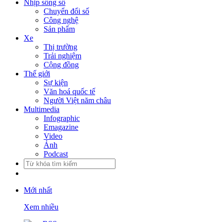
Nhịp sống số
Chuyển đổi số
Công nghệ
Sản phẩm
Xe
Thị trường
Trải nghiệm
Cộng đồng
Thế giới
Sự kiện
Văn hoá quốc tế
Người Việt năm châu
Multimedia
Infographic
Emagazine
Video
Ảnh
Podcast
Mới nhất
Xem nhiều