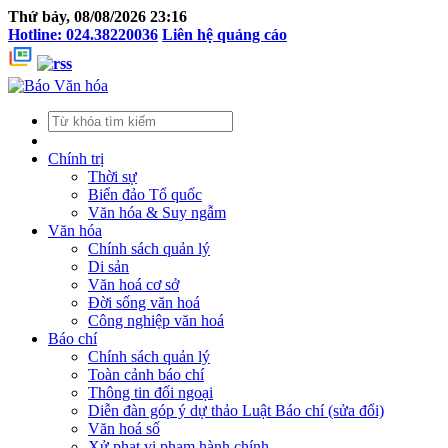
Thứ bảy, 08/08/2026 23:16
Hotline: 024.38220036
Liên hệ quảng cáo
Chính trị
Thời sự
Biển đảo Tổ quốc
Văn hóa & Suy ngẫm
Văn hóa
Chính sách quản lý
Di sản
Văn hoá cơ sở
Đời sống văn hoá
Công nghiệp văn hoá
Báo chí
Chính sách quản lý
Toàn cảnh báo chí
Thông tin đối ngoại
Diễn đàn góp ý dự thảo Luật Báo chí (sửa đổi)
Văn hoá số
Xử phạt vi phạm hành chính