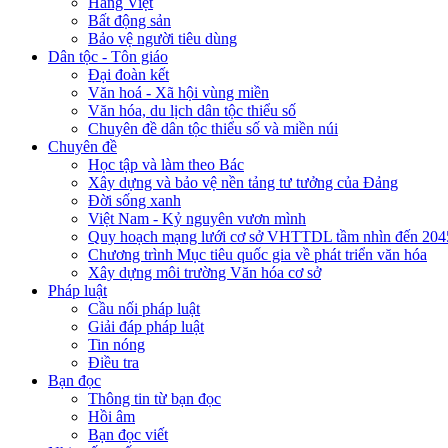
Hàng Việt
Bất động sản
Bảo vệ người tiêu dùng
Dân tộc - Tôn giáo
Đại đoàn kết
Văn hoá - Xã hội vùng miền
Văn hóa, du lịch dân tộc thiểu số
Chuyên đề dân tộc thiểu số và miền núi
Chuyên đề
Học tập và làm theo Bác
Xây dựng và bảo vệ nền tảng tư tưởng của Đảng
Đời sống xanh
Việt Nam - Kỷ nguyên vươn mình
Quy hoạch mạng lưới cơ sở VHTTDL tầm nhìn đến 204
Chương trình Mục tiêu quốc gia về phát triển văn hóa
Xây dựng môi trường Văn hóa cơ sở
Pháp luật
Cầu nối pháp luật
Giải đáp pháp luật
Tin nóng
Điều tra
Bạn đọc
Thông tin từ bạn đọc
Hồi âm
Bạn đọc viết