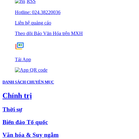
RSS
Hotline: 024.38220036
Liên hệ quảng cáo
Theo dõi Báo Văn Hóa trên MXH
Tải App
DANH SÁCH CHUYÊN MỤC
Chính trị
Thời sự
Biển đảo Tổ quốc
Văn hóa & Suy ngẫm