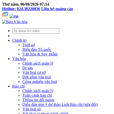
Thứ năm, 06/08/2026 07:14
Hotline: 024.38220036
Liên hệ quảng cáo
Chính trị
Thời sự
Biển đảo Tổ quốc
Văn hóa & Suy ngẫm
Văn hóa
Chính sách quản lý
Di sản
Văn hoá cơ sở
Đời sống văn hoá
Công nghiệp văn hoá
Báo chí
Chính sách quản lý
Toàn cảnh báo chí
Thông tin đối ngoại
Diễn đàn góp ý dự thảo Luật Báo chí (sửa đổi)
Văn hoá số
Xử phạt vi phạm hành chính