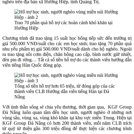
nghèo trên địa bàn xã Hướng Hiệp, tỉnh Quảng Trị.
Trao 70 phần quà hỗ trợ các hoàn cảnh khó khăn tại
Hướng Hiệp
Chương trình đã trao tặng 15 suất học bổng tiếp sức đến trường trị
giá 500.000 VNĐ/suất cho các em học sinh; trao tặng 70 phần quà
nhu yếu phẩm trị giá 500.000 VNĐ/suất dành cho hộ nghèo. Ngoài
ra trao tặng nồi cơm điện, chăn bông cao cấp, bình nước giữ nhiệt,
đèn pin đi rừng… Tất cả số tiền hỗ trợ do các thành viên hướng dẫn
viên tiếng Hàn Quốc đóng góp.
Tổng số tiền hỗ trợ hơn 65 triệu, từ đóng góp của các
thành viên CLB Hướng dẫn viên tiếng Hàn tại Đà
Nẵng
Với tinh thần sống sẻ chia yêu thương, thời gian qua, KGF Group
Đà Nẵng luôn quan tâm đến học sinh, người nghèo ở những nơi
vùng sâu, vùng xa, vùng khó khăn tại khu vực miền Trung. Hiện tại
KGF Group Đà Nẵng có hơn 200 thành viên, mỗi năm CLB trích
từ quỹ từ thiện gần 300 triệu đồng để thực hiện các chương trình
thiện nguyện.