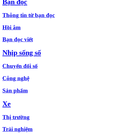
Bạn đọc
Thông tin từ bạn đọc
Hồi âm
Bạn đọc viết
Nhịp sống số
Chuyển đổi số
Công nghệ
Sản phẩm
Xe
Thị trường
Trải nghiệm