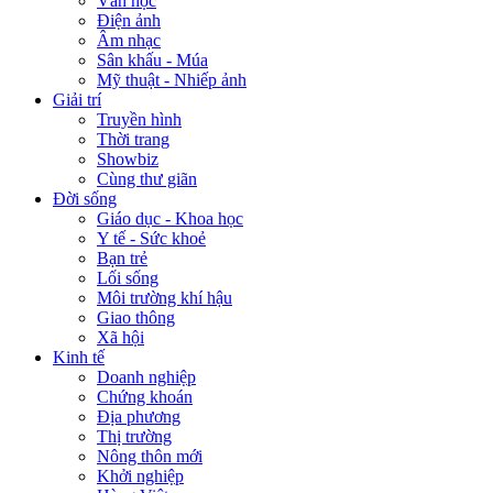
Văn học
Điện ảnh
Âm nhạc
Sân khấu - Múa
Mỹ thuật - Nhiếp ảnh
Giải trí
Truyền hình
Thời trang
Showbiz
Cùng thư giãn
Đời sống
Giáo dục - Khoa học
Y tế - Sức khoẻ
Bạn trẻ
Lối sống
Môi trường khí hậu
Giao thông
Xã hội
Kinh tế
Doanh nghiệp
Chứng khoán
Địa phương
Thị trường
Nông thôn mới
Khởi nghiệp