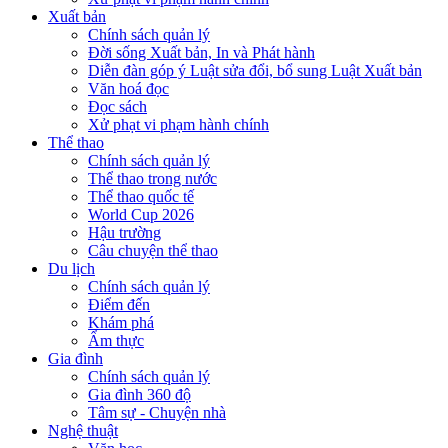
Xuất bản
Chính sách quản lý
Đời sống Xuất bản, In và Phát hành
Diễn đàn góp ý Luật sửa đổi, bổ sung Luật Xuất bản
Văn hoá đọc
Đọc sách
Xử phạt vi phạm hành chính
Thể thao
Chính sách quản lý
Thể thao trong nước
Thể thao quốc tế
World Cup 2026
Hậu trường
Câu chuyện thể thao
Du lịch
Chính sách quản lý
Điểm đến
Khám phá
Ẩm thực
Gia đình
Chính sách quản lý
Gia đình 360 độ
Tâm sự - Chuyện nhà
Nghệ thuật