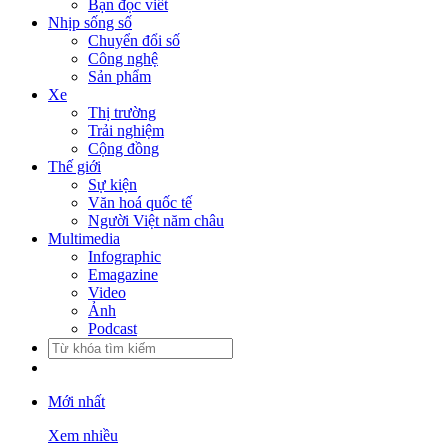
Bạn đọc viết
Nhịp sống số
Chuyển đổi số
Công nghệ
Sản phẩm
Xe
Thị trường
Trải nghiệm
Cộng đồng
Thế giới
Sự kiện
Văn hoá quốc tế
Người Việt năm châu
Multimedia
Infographic
Emagazine
Video
Ảnh
Podcast
Mới nhất
Xem nhiều