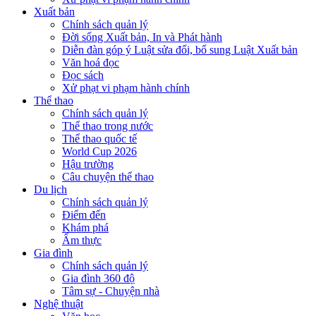
Xuất bản
Chính sách quản lý
Đời sống Xuất bản, In và Phát hành
Diễn đàn góp ý Luật sửa đổi, bổ sung Luật Xuất bản
Văn hoá đọc
Đọc sách
Xử phạt vi phạm hành chính
Thể thao
Chính sách quản lý
Thể thao trong nước
Thể thao quốc tế
World Cup 2026
Hậu trường
Câu chuyện thể thao
Du lịch
Chính sách quản lý
Điểm đến
Khám phá
Ẩm thực
Gia đình
Chính sách quản lý
Gia đình 360 độ
Tâm sự - Chuyện nhà
Nghệ thuật