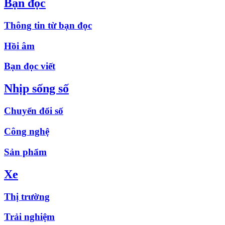
Bạn đọc
Thông tin từ bạn đọc
Hồi âm
Bạn đọc viết
Nhịp sống số
Chuyển đổi số
Công nghệ
Sản phẩm
Xe
Thị trường
Trải nghiệm