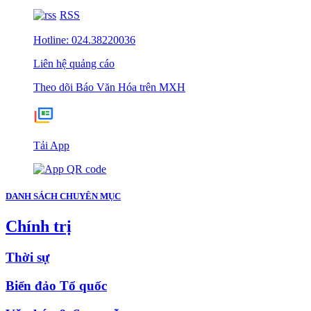
RSS
Hotline: 024.38220036
Liên hệ quảng cáo
Theo dõi Báo Văn Hóa trên MXH
Tải App
DANH SÁCH CHUYÊN MỤC
Chính trị
Thời sự
Biển đảo Tổ quốc