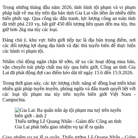
Trong những tháng đầu năm 2026, tình hình tội phạm và vi phạm
pháp luật về ma túy trên địa bàn tỉnh Gia Lai vẫn tiềm ẩn nhiều diễn
biến phức tạp. Qua công tác đấu tranh, lực lượng công an toàn tỉnh
đã triệt phá 210 vụ, bắt giữ 450 đối tượng liên quan đến ma túy, thu
giữ hơn 2kg ma túy các loại.
Đáng chú ý, khu vực biên giới tiếp tục là địa bàn trọng điểm, nơi
các đối tượng lợi dụng địa hình và đặc thù tuyến biên để thực hiện
các hành vi phạm tội.
Nhằm chủ động ngăn chặn từ sớm, từ xa các hoạt động mua bán,
vận chuyển trái phép chất ma túy qua biên giới, Công an tỉnh Gia
Lai đã phát động đợt cao điểm kéo dài từ ngày 15.6 đến 15.9.2026.
Trong thời gian này, các lực lượng chức năng sẽ đồng loạt triển khai
nhiều giải pháp tuyên truyền, phòng ngừa và đấu tranh quyết liệt với
các loại tội phạm ma túy trên tuyến biên giới Việt Nam -
Campuchia.
Thiếu tướng Lê Quang Nhân - Giám đốc Công an tỉnh
Gia Lai phát biểu giao nhiệm vụ tại lễ ra quân
Giao nhiệm vụ tại lễ ra quân, Thiếu tướng Lê Quang Nhân - Giám