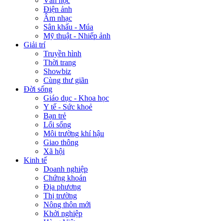
Văn học
Điện ảnh
Âm nhạc
Sân khấu - Múa
Mỹ thuật - Nhiếp ảnh
Giải trí
Truyền hình
Thời trang
Showbiz
Cùng thư giãn
Đời sống
Giáo dục - Khoa học
Y tế - Sức khoẻ
Bạn trẻ
Lối sống
Môi trường khí hậu
Giao thông
Xã hội
Kinh tế
Doanh nghiệp
Chứng khoán
Địa phương
Thị trường
Nông thôn mới
Khởi nghiệp