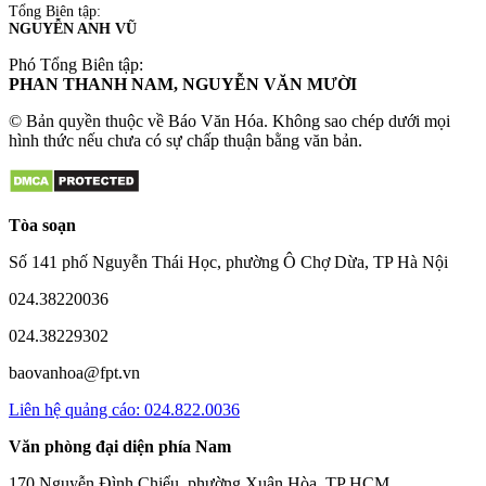
Tổng Biên tập:
NGUYỄN ANH VŨ
Phó Tổng Biên tập:
PHAN THANH NAM, NGUYỄN VĂN MƯỜI
© Bản quyền thuộc về Báo Văn Hóa. Không sao chép dưới mọi
hình thức nếu chưa có sự chấp thuận bằng văn bản.
Tòa soạn
Số 141 phố Nguyễn Thái Học, phường Ô Chợ Dừa, TP Hà Nội
024.38220036
024.38229302
baovanhoa@fpt.vn
Liên hệ quảng cáo: 024.822.0036
Văn phòng đại diện phía Nam
170 Nguyễn Đình Chiểu, phường Xuân Hòa, TP HCM