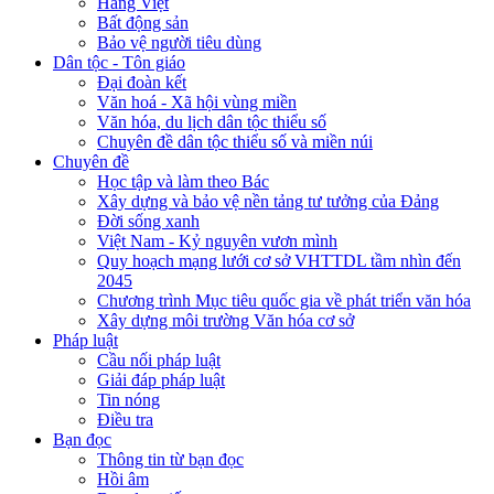
Hàng Việt
Bất động sản
Bảo vệ người tiêu dùng
Dân tộc - Tôn giáo
Đại đoàn kết
Văn hoá - Xã hội vùng miền
Văn hóa, du lịch dân tộc thiểu số
Chuyên đề dân tộc thiểu số và miền núi
Chuyên đề
Học tập và làm theo Bác
Xây dựng và bảo vệ nền tảng tư tưởng của Đảng
Đời sống xanh
Việt Nam - Kỷ nguyên vươn mình
Quy hoạch mạng lưới cơ sở VHTTDL tầm nhìn đến
2045
Chương trình Mục tiêu quốc gia về phát triển văn hóa
Xây dựng môi trường Văn hóa cơ sở
Pháp luật
Cầu nối pháp luật
Giải đáp pháp luật
Tin nóng
Điều tra
Bạn đọc
Thông tin từ bạn đọc
Hồi âm