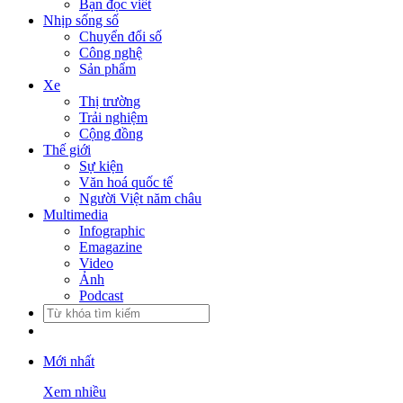
Bạn đọc viết
Nhịp sống số
Chuyển đổi số
Công nghệ
Sản phẩm
Xe
Thị trường
Trải nghiệm
Cộng đồng
Thế giới
Sự kiện
Văn hoá quốc tế
Người Việt năm châu
Multimedia
Infographic
Emagazine
Video
Ảnh
Podcast
Mới nhất
Xem nhiều