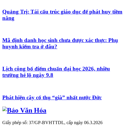
Quảng Trị: Tái cấu trúc giáo dục để phát huy tiềm
năng
Mã định danh học sinh chưa được xác thực: Phụ
huynh kiểm tra ở đâu?
Lịch công bố điểm chuẩn đại học 2026, nhiều
trường hé lộ ngày 9.8
Phát hiện cây cổ thụ “già” nhất nước Đức
Giấy phép số: 37/GP-BVHTTDL, cấp ngày 06.3.2026