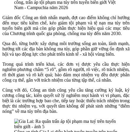
công, trấn áp tội phạm ma túy trên tuyến biên giới Việt
Nam - Campuchia năm 2026
Giám đốc Công an tỉnh nhấn mạnh, đợt cao điểm không chỉ hướng
đến mục tiêu kiềm chế, kéo giảm tội phạm và tệ nạn ma túy trên
tuyến biên giới mà còn góp phần thực hiện hiệu quả các mục tiêu
của Chương trình quốc gia phòng, chống ma túy đến năm 2030.
Qua đó, từng bước xây dựng môi trường sống an toàn, lành mạnh,
hướng tới các địa bàn không ma túy, góp phần giữ vững ổn định xã
hội và tạo động lực cho phát triển kinh tế - xã hội vùng biên.
Trong quá trình triển khai, các đơn vị được yêu cầu thực hiện
nghiêm phương châm “5 rõ”, gồm rõ người, rõ việc, rõ trách nhiệm,
rõ thời gian và rõ kết quả; bảo đảm mọi nhiệm vụ đều được phân
công cụ thể, gắn với trách nhiệm của từng tập thể, cá nhân.
Cùng với đó, Công an tỉnh cũng yêu cầu tăng cường kỷ luật, kỷ
cương công tác, kiên quyết xử lý nghiêm mọi hành vi vi phạm, đặc
biệt là các trường hợp bao che, tiếp tay hoặc thiếu trách nhiệm trong
thực thi nhiệm vụ, với quyết tâm không để phát sinh những “điểm
nóng” về ma túy trên địa bàn.
Công an tỉnh Gia Lai diễu hành tuyên truyền trên tuyến