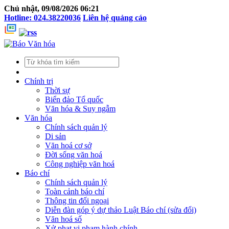
Chủ nhật, 09/08/2026 06:21
Hotline: 024.38220036
Liên hệ quảng cáo
Chính trị
Thời sự
Biển đảo Tổ quốc
Văn hóa & Suy ngẫm
Văn hóa
Chính sách quản lý
Di sản
Văn hoá cơ sở
Đời sống văn hoá
Công nghiệp văn hoá
Báo chí
Chính sách quản lý
Toàn cảnh báo chí
Thông tin đối ngoại
Diễn đàn góp ý dự thảo Luật Báo chí (sửa đổi)
Văn hoá số
Xử phạt vi phạm hành chính