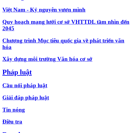
Việt Nam - Kỷ nguyên vươn mình
Quy hoạch mạng lưới cơ sở VHTTDL tầm nhìn đến
2045
Chương trình Mục tiêu quốc gia về phát triển văn
hóa
Xây dựng môi trường Văn hóa cơ sở
Pháp luật
Cầu nối pháp luật
Giải đáp pháp luật
Tin nóng
Điều tra