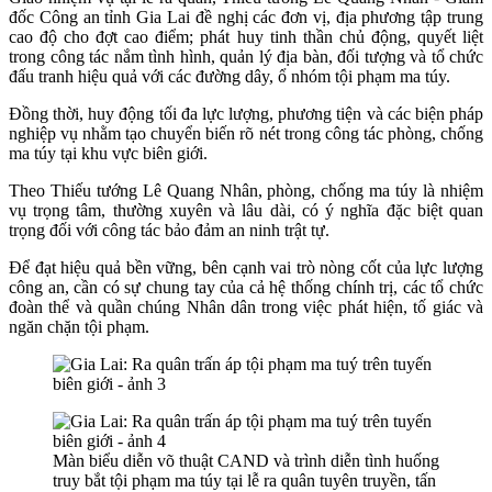
đốc Công an tỉnh Gia Lai đề nghị các đơn vị, địa phương tập trung
cao độ cho đợt cao điểm; phát huy tinh thần chủ động, quyết liệt
trong công tác nắm tình hình, quản lý địa bàn, đối tượng và tổ chức
đấu tranh hiệu quả với các đường dây, ổ nhóm tội phạm ma túy.
Đồng thời, huy động tối đa lực lượng, phương tiện và các biện pháp
nghiệp vụ nhằm tạo chuyển biến rõ nét trong công tác phòng, chống
ma túy tại khu vực biên giới.
Theo Thiếu tướng Lê Quang Nhân, phòng, chống ma túy là nhiệm
vụ trọng tâm, thường xuyên và lâu dài, có ý nghĩa đặc biệt quan
trọng đối với công tác bảo đảm an ninh trật tự.
Để đạt hiệu quả bền vững, bên cạnh vai trò nòng cốt của lực lượng
công an, cần có sự chung tay của cả hệ thống chính trị, các tổ chức
đoàn thể và quần chúng Nhân dân trong việc phát hiện, tố giác và
ngăn chặn tội phạm.
Màn biểu diễn võ thuật CAND và trình diễn tình huống
truy bắt tội phạm ma túy tại lễ ra quân tuyên truyền, tấn