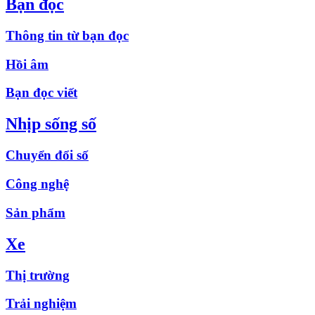
Bạn đọc
Thông tin từ bạn đọc
Hồi âm
Bạn đọc viết
Nhịp sống số
Chuyển đổi số
Công nghệ
Sản phẩm
Xe
Thị trường
Trải nghiệm