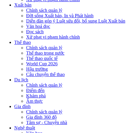
Xuất bản
Chính sách quản lý
Đời sống Xuất bản, In và Phát hành
Diễn đàn góp ý Luật sửa đổi, bổ sung Luật Xuất bản
Văn hoá đọc
Đọc sách
Xử phạt vi phạm hành chính
Thể thao
Chính sách quản lý
Thể thao trong nước
Thể thao quốc tế
World Cup 2026
Hậu trường
Câu chuyện thể thao
Du lịch
Chính sách quản lý
Điểm đến
Khám phá
Ẩm thực
Gia đình
Chính sách quản lý
Gia đình 360 độ
Tâm sự - Chuyện nhà
Nghệ thuật