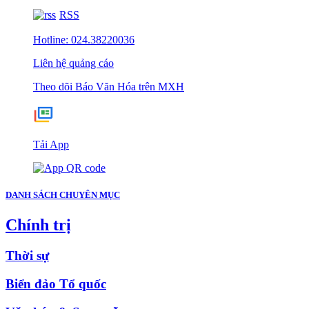
RSS
Hotline: 024.38220036
Liên hệ quảng cáo
Theo dõi Báo Văn Hóa trên MXH
Tải App
DANH SÁCH CHUYÊN MỤC
Chính trị
Thời sự
Biển đảo Tổ quốc