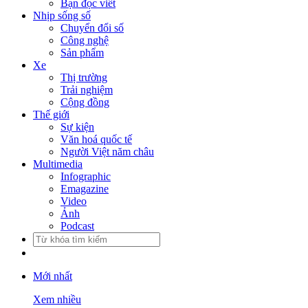
Bạn đọc viết
Nhịp sống số
Chuyển đổi số
Công nghệ
Sản phẩm
Xe
Thị trường
Trải nghiệm
Cộng đồng
Thế giới
Sự kiện
Văn hoá quốc tế
Người Việt năm châu
Multimedia
Infographic
Emagazine
Video
Ảnh
Podcast
Mới nhất
Xem nhiều