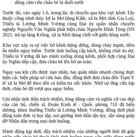
dũng cảm cứu cháu bé bị đuối nước
Trước đó, vào ngày 1.6, trong lúc di chuyển qua khu vực kênh Tây
thuộc công trình thủy lợi Ia Mơ (làng Klăh, xã Ia Mơ, tỉnh Gia Lai),
Thiếu tá Lương Minh Vương cùng Đại úy quân nhân chuyên
nghiệp Nguyễn Văn Nghĩa phát hiện cháu Nguyễn Đình Tùng (SN
2021, trú tại làng Krông, xã Ia Mơ) đang chới với giữa dòng nước.
Khu vực xảy ra sự việc bờ kênh dựng đứng, dòng chảy mạnh, tiềm
ẩn nhiều nguy hiểm. Trước tình huống cấp bách, không chút do dự,
Thiếu tá Vương đã lao mình xuống dòng kênh, phối hợp cùng Đại
úy Nghĩa tiếp cận, đưa cháu bé lên bờ an toàn.
Ngay sau khi cứu được nạn nhân, hai quân nhân nhanh chóng thực
hiện các biện pháp sơ cứu ban đầu, đồng thời đưa cháu đến Trạm Y
tế xã Ia Mơ để theo dõi và kiểm tra sức khỏe. Nhờ sự ứng cứu kịp
thời, cháu bé đã vượt qua nguy hiểm.
Ghi nhận tinh thần trách nhiệm, lòng dũng cảm và nghĩa cử cao đẹp
của cán bộ, chiến sĩ, Đoàn Kinh tế - Quốc phòng 710 đã biểu
dương, khen thưởng Thiếu tá Lương Minh Vương; đồng thời phát
động toàn đơn vị học tập, noi gương tinh thần tận tụy, sẵn sàng giúp
đỡ Nhân dân trong mọi tình huống.
Hành động kịp thời, đầy trách nhiệm của những người lính đã góp
phần cứu cháu bé thoát khỏi tình huống nguy cấp giữa dòng nước