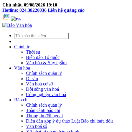
Chủ nhật, 09/08/2026 19:10
Hotline: 024.38220036
Liên hệ quảng cáo
Chính trị
Thời sự
Biển đảo Tổ quốc
Văn hóa & Suy ngẫm
Văn hóa
Chính sách quản lý
Di sản
Văn hoá cơ sở
Đời sống văn hoá
Công nghiệp văn hoá
Báo chí
Chính sách quản lý
Toàn cảnh báo chí
Thông tin đối ngoại
Diễn đàn góp ý dự thảo Luật Báo chí (sửa đổi)
Văn hoá số
Xử phạt vi phạm hành chính