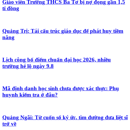
Giáo viên Trường THCS Ba Tơ bị nợ đọng gần 1,5
tỉ đồng
Quảng Trị: Tái cấu trúc giáo dục để phát huy tiềm
năng
Lịch công bố điểm chuẩn đại học 2026, nhiều
trường hé lộ ngày 9.8
Mã định danh học sinh chưa được xác thực: Phụ
huynh kiểm tra ở đâu?
Quảng Ngãi: Từ cuốn sổ ký ức, tìm đường đưa liệt sĩ
trở về