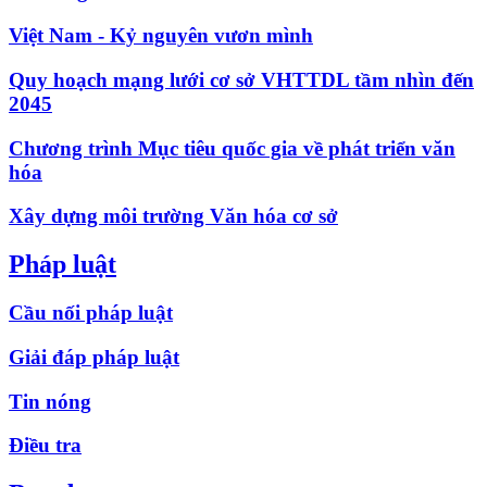
Việt Nam - Kỷ nguyên vươn mình
Quy hoạch mạng lưới cơ sở VHTTDL tầm nhìn đến
2045
Chương trình Mục tiêu quốc gia về phát triển văn
hóa
Xây dựng môi trường Văn hóa cơ sở
Pháp luật
Cầu nối pháp luật
Giải đáp pháp luật
Tin nóng
Điều tra