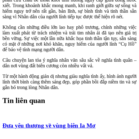
xiết. Trong khoảnh khắc mong manh, khi ranh giới giữa sự sống và
hiểm nguy trở nên rất gần, bản lĩnh, sự bình tĩnh và tinh thần sẵn
sàng vì Nhân dân của người lính tiếp tục được thể hiện rõ nét.
Không cần những điều lớn lao hay phô trương, chính những việc
làm xuất phát từ trách nhiệm và trái tim nhân ái đã tạo nên giá trị
bền vững. Sự việc một lần nữa khắc họa tinh thần tận tụy, sẵn sàng
có mặt ở những nơi khó khăn, nguy hiểm của người lính “Cụ Hồ”
để bảo vệ tính mạng người dân.
Câu chuyện lan tỏa ý nghĩa nhân văn sâu sắc về nghĩa tình quân –
dân nơi vùng đất biên cương còn nhiều vất vả.
Từ một hành động giản dị nhưng giàu nghĩa tình ấy, hình ảnh người
lính thời bình càng thêm sáng đẹp, góp phần bồi đắp niềm tin và sự
gắn bó trong lòng Nhân dân.
Tin liên quan
Đưa yêu thương về vùng biên Ia Mơ