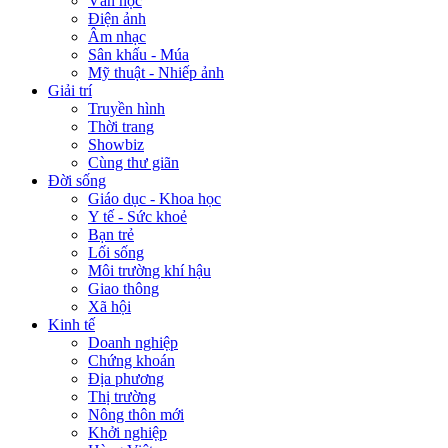
Văn học
Điện ảnh
Âm nhạc
Sân khấu - Múa
Mỹ thuật - Nhiếp ảnh
Giải trí
Truyền hình
Thời trang
Showbiz
Cùng thư giãn
Đời sống
Giáo dục - Khoa học
Y tế - Sức khoẻ
Bạn trẻ
Lối sống
Môi trường khí hậu
Giao thông
Xã hội
Kinh tế
Doanh nghiệp
Chứng khoán
Địa phương
Thị trường
Nông thôn mới
Khởi nghiệp