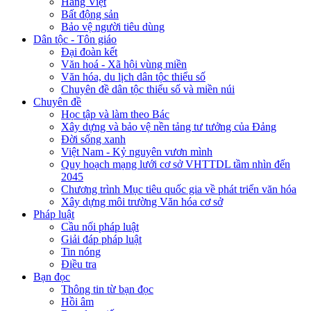
Hàng Việt
Bất động sản
Bảo vệ người tiêu dùng
Dân tộc - Tôn giáo
Đại đoàn kết
Văn hoá - Xã hội vùng miền
Văn hóa, du lịch dân tộc thiểu số
Chuyên đề dân tộc thiểu số và miền núi
Chuyên đề
Học tập và làm theo Bác
Xây dựng và bảo vệ nền tảng tư tưởng của Đảng
Đời sống xanh
Việt Nam - Kỷ nguyên vươn mình
Quy hoạch mạng lưới cơ sở VHTTDL tầm nhìn đến
2045
Chương trình Mục tiêu quốc gia về phát triển văn hóa
Xây dựng môi trường Văn hóa cơ sở
Pháp luật
Cầu nối pháp luật
Giải đáp pháp luật
Tin nóng
Điều tra
Bạn đọc
Thông tin từ bạn đọc
Hồi âm