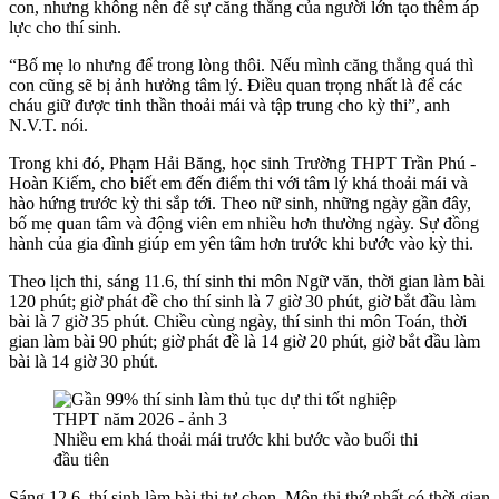
con, nhưng không nên để sự căng thẳng của người lớn tạo thêm áp
lực cho thí sinh.
“Bố mẹ lo nhưng để trong lòng thôi. Nếu mình căng thẳng quá thì
con cũng sẽ bị ảnh hưởng tâm lý. Điều quan trọng nhất là để các
cháu giữ được tinh thần thoải mái và tập trung cho kỳ thi”, anh
N.V.T. nói.
Trong khi đó, Phạm Hải Băng, học sinh Trường THPT Trần Phú -
Hoàn Kiếm, cho biết em đến điểm thi với tâm lý khá thoải mái và
hào hứng trước kỳ thi sắp tới. Theo nữ sinh, những ngày gần đây,
bố mẹ quan tâm và động viên em nhiều hơn thường ngày. Sự đồng
hành của gia đình giúp em yên tâm hơn trước khi bước vào kỳ thi.
Theo lịch thi, sáng 11.6, thí sinh thi môn Ngữ văn, thời gian làm bài
120 phút; giờ phát đề cho thí sinh là 7 giờ 30 phút, giờ bắt đầu làm
bài là 7 giờ 35 phút. Chiều cùng ngày, thí sinh thi môn Toán, thời
gian làm bài 90 phút; giờ phát đề là 14 giờ 20 phút, giờ bắt đầu làm
bài là 14 giờ 30 phút.
Nhiều em khá thoải mái trước khi bước vào buổi thi
đầu tiên
Sáng 12.6, thí sinh làm bài thi tự chọn. Môn thi thứ nhất có thời gian