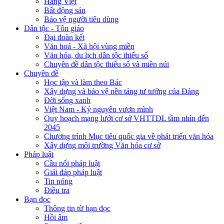
Hàng Việt
Bất động sản
Bảo vệ người tiêu dùng
Dân tộc - Tôn giáo
Đại đoàn kết
Văn hoá - Xã hội vùng miền
Văn hóa, du lịch dân tộc thiểu số
Chuyên đề dân tộc thiểu số và miền núi
Chuyên đề
Học tập và làm theo Bác
Xây dựng và bảo vệ nền tảng tư tưởng của Đảng
Đời sống xanh
Việt Nam - Kỷ nguyên vươn mình
Quy hoạch mạng lưới cơ sở VHTTDL tầm nhìn đến
2045
Chương trình Mục tiêu quốc gia về phát triển văn hóa
Xây dựng môi trường Văn hóa cơ sở
Pháp luật
Cầu nối pháp luật
Giải đáp pháp luật
Tin nóng
Điều tra
Bạn đọc
Thông tin từ bạn đọc
Hồi âm