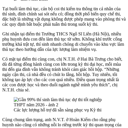
Tại buổi làm thủ tục, cán bộ coi thi kiểm tra thông tin cá nhân của
thí sinh, đính chính sai sót nếu có; đồng thời phổ biến quy chế thi,
đặc biệt là những vật dụng không được phép mang vào phòng thi và
các quy định bắt buộc phải tuân thủ trong suốt kỳ thi.
Ghi nhận tại điểm thi Trường THCS Ngô Sĩ Liên (Hà Nội), nhiều
phụ huynh đưa con đến làm thủ tục từ sớm. Không khí trước cổng
trường khá trật tự, thí sinh nhanh chóng di chuyển vào khu vực làm
thủ tục theo hướng dẫn của lực lượng làm nhiệm vụ.
Có mặt tại điểm thi cùng con, chị N.T.H. ở Hai Bà Trưng cho biết,
dù đã từng đồng hành cùng con lớn trong kỳ thi đại học, mỗi mùa
thi đến gia đình vẫn không tránh khỏi cảm giác hồi hộp. “Những
ngày cận thi, cả nhà đều có chút lo lắng, hồi hộp. Tuy nhiên, tôi
không tạo áp lực cho các con quá nhiều. Điều quan trọng nhất là
các con được học và theo đuổi ngành nghề mình yêu thích”, chị
N.T.H. chia sẻ.
Các lực lượng hỗ trợ đã sẵn sàng phục vụ Kỳ thi
Cùng chung tâm trạng, anh N.V.T. ở Hoàn Kiếm cho rằng phụ
huynh nào cũng có những nỗi lo riêng trước kỳ thi quan trọng của