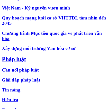
Việt Nam - Kỷ nguyên vươn mình
Quy hoạch mạng lưới cơ sở VHTTDL tầm nhìn đến
2045
Chương trình Mục tiêu quốc gia về phát triển văn
hóa
Xây dựng môi trường Văn hóa cơ sở
Pháp luật
Cầu nối pháp luật
Giải đáp pháp luật
Tin nóng
Điều tra