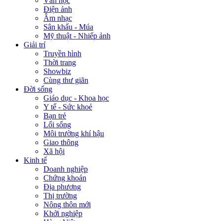
Văn học
Điện ảnh
Âm nhạc
Sân khấu - Múa
Mỹ thuật - Nhiếp ảnh
Giải trí
Truyền hình
Thời trang
Showbiz
Cùng thư giãn
Đời sống
Giáo dục - Khoa học
Y tế - Sức khoẻ
Bạn trẻ
Lối sống
Môi trường khí hậu
Giao thông
Xã hội
Kinh tế
Doanh nghiệp
Chứng khoán
Địa phương
Thị trường
Nông thôn mới
Khởi nghiệp