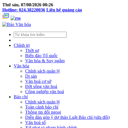
Thứ sáu, 07/08/2026 08:26
Hotline: 024.38220036
Liên hệ quảng cáo
Chính trị
Thời sự
Biển đảo Tổ quốc
Văn hóa & Suy ngẫm
Văn hóa
Chính sách quản lý
Di sản
Văn hoá cơ sở
Đời sống văn hoá
Công nghiệp văn hoá
Báo chí
Chính sách quản lý
Toàn cảnh báo chí
Thông tin đối ngoại
Diễn đàn góp ý dự thảo Luật Báo chí (sửa đổi)
Văn hoá số
Xử phạt vi phạm hành chính