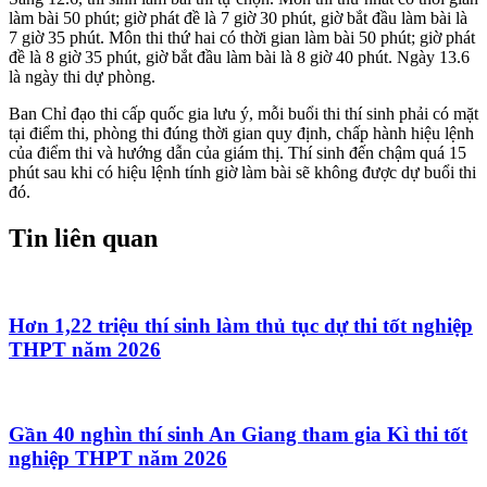
làm bài 50 phút; giờ phát đề là 7 giờ 30 phút, giờ bắt đầu làm bài là
7 giờ 35 phút. Môn thi thứ hai có thời gian làm bài 50 phút; giờ phát
đề là 8 giờ 35 phút, giờ bắt đầu làm bài là 8 giờ 40 phút.
Ngày 13.6
là ngày thi dự phòng.
Ban Chỉ đạo thi cấp quốc gia lưu ý, mỗi buổi thi thí sinh phải có mặt
tại điểm thi, phòng thi đúng thời gian quy định, chấp hành hiệu lệnh
của điểm thi và hướng dẫn của giám thị. Thí sinh đến chậm quá 15
phút sau khi có hiệu lệnh tính giờ làm bài sẽ không được dự buổi thi
đó.
Tin liên quan
Hơn 1,22 triệu thí sinh làm thủ tục dự thi tốt nghiệp
THPT năm 2026
Gần 40 nghìn thí sinh An Giang tham gia Kì thi tốt
nghiệp THPT năm 2026