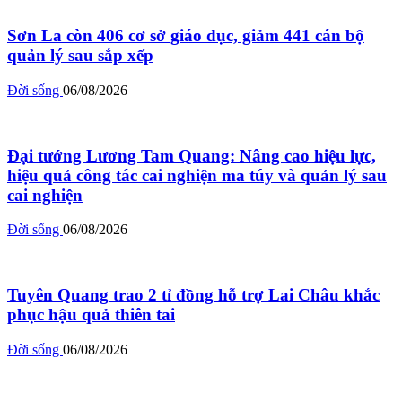
Sơn La còn 406 cơ sở giáo dục, giảm 441 cán bộ
quản lý sau sắp xếp
Đời sống
06/08/2026
Đại tướng Lương Tam Quang: Nâng cao hiệu lực,
hiệu quả công tác cai nghiện ma túy và quản lý sau
cai nghiện
Đời sống
06/08/2026
Tuyên Quang trao 2 tỉ đồng hỗ trợ Lai Châu khắc
phục hậu quả thiên tai
Đời sống
06/08/2026