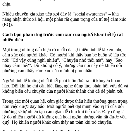
chịu.
Nhiều chuyên gia giao tiếp gọi đây là “social awareness” – khả
năng nhận thức xã hội, một phần rất quan trọng của trí tuệ cảm xúc
(EQ).
Cách bạn phản ứng trước cảm xúc của người khác tiết lộ rất
nhiều điều
Một trong những dấu hiệu rõ nhất của sự thiếu tinh tế là xem nhẹ
cảm xúc của người khác. Có người khi thấy bạn bè buồn sẽ lập tức
nói: “Có vậy cũng nghĩ nhiều”, “Chuyện nhỏ thôi mà”, hay “Sao
nhạy cảm thế?”. Dù không cố ý, những câu nói này dễ khiến đối
phương cảm thấy cảm xúc của mình bị phủ nhận.
Người tinh tế không nhất thiết phải luôn đưa ra lời khuyên hoàn
hảo. Đôi khi họ chỉ cần biết lắng nghe đúng lúc, phản hồi vừa đủ và
không biến câu chuyện của người khác thành chủ đề để phán xét.
Trong các mối quan hệ, cảm giác được thấu hiểu thường quan trọng
hơn việc được dạy bảo. Một người biết đặt mình vào vị trí của đối
phương sẽ tự nhiên tạo cảm giác dễ chịu khi tiếp xúc. Đây cũng là
lý do nhiều người dù không quá hoạt ngôn nhưng vẫn rất được yêu
quý. Họ khiến người khác cảm thấy an toàn khi trò chuyện.