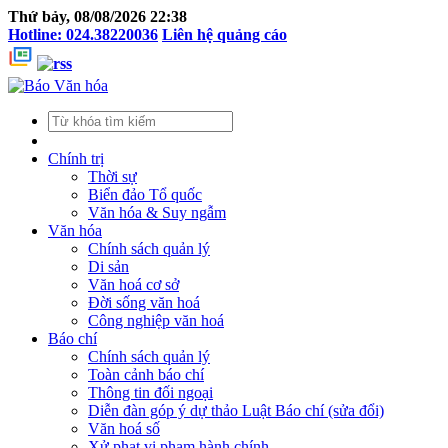
Thứ bảy, 08/08/2026 22:38
Hotline: 024.38220036
Liên hệ quảng cáo
Chính trị
Thời sự
Biển đảo Tổ quốc
Văn hóa & Suy ngẫm
Văn hóa
Chính sách quản lý
Di sản
Văn hoá cơ sở
Đời sống văn hoá
Công nghiệp văn hoá
Báo chí
Chính sách quản lý
Toàn cảnh báo chí
Thông tin đối ngoại
Diễn đàn góp ý dự thảo Luật Báo chí (sửa đổi)
Văn hoá số
Xử phạt vi phạm hành chính