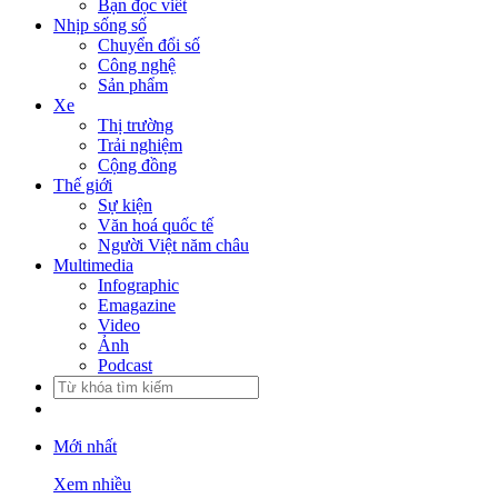
Bạn đọc viết
Nhịp sống số
Chuyển đổi số
Công nghệ
Sản phẩm
Xe
Thị trường
Trải nghiệm
Cộng đồng
Thế giới
Sự kiện
Văn hoá quốc tế
Người Việt năm châu
Multimedia
Infographic
Emagazine
Video
Ảnh
Podcast
Mới nhất
Xem nhiều