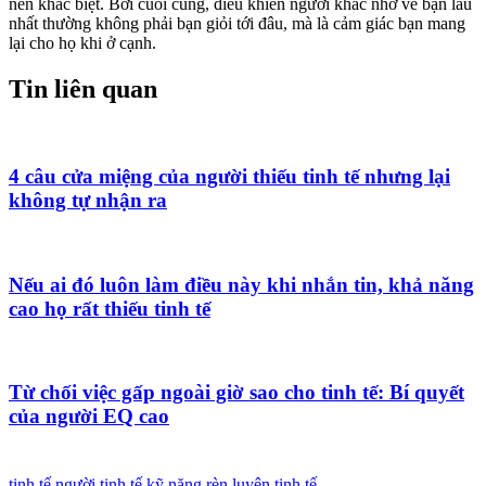
nên khác biệt. Bởi cuối cùng, điều khiến người khác nhớ về bạn lâu
nhất thường không phải bạn giỏi tới đâu, mà là cảm giác bạn mang
lại cho họ khi ở cạnh.
Tin liên quan
4 câu cửa miệng của người thiếu tinh tế nhưng lại
không tự nhận ra
Nếu ai đó luôn làm điều này khi nhắn tin, khả năng
cao họ rất thiếu tinh tế
Từ chối việc gấp ngoài giờ sao cho tinh tế: Bí quyết
của người EQ cao
tinh tế
người tinh tế
kỹ năng rèn luyện tinh tế