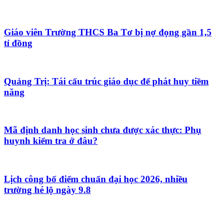
Giáo viên Trường THCS Ba Tơ bị nợ đọng gần 1,5
tỉ đồng
Quảng Trị: Tái cấu trúc giáo dục để phát huy tiềm
năng
Mã định danh học sinh chưa được xác thực: Phụ
huynh kiểm tra ở đâu?
Lịch công bố điểm chuẩn đại học 2026, nhiều
trường hé lộ ngày 9.8