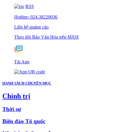
RSS
Hotline: 024.38220036
Liên hệ quảng cáo
Theo dõi Báo Văn Hóa trên MXH
Tải App
DANH SÁCH CHUYÊN MỤC
Chính trị
Thời sự
Biển đảo Tổ quốc