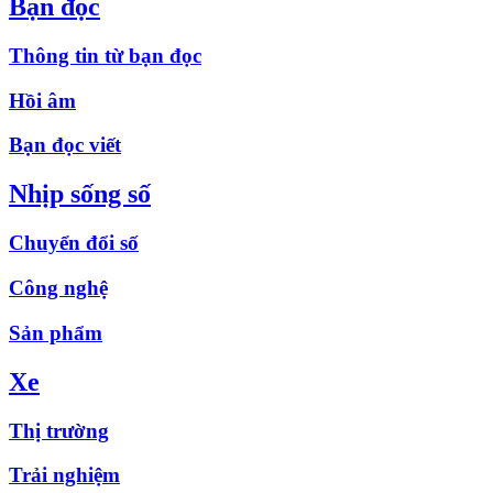
Bạn đọc
Thông tin từ bạn đọc
Hồi âm
Bạn đọc viết
Nhịp sống số
Chuyển đổi số
Công nghệ
Sản phẩm
Xe
Thị trường
Trải nghiệm