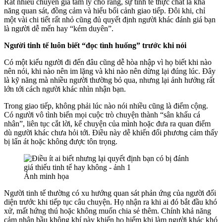
Rất nhiều chuyên gia tâm lý cho rằng, sự tinh tế thực chất là khả
năng quan sát, đồng cảm và hiểu bối cảnh giao tiếp. Đôi khi, chỉ
một vài chi tiết rất nhỏ cũng đủ quyết định người khác đánh giá bạn
là người dễ mến hay “kém duyên”.
Người tinh tế luôn biết “đọc tình huống” trước khi nói
Có một kiểu người đi đến đâu cũng dễ hòa nhập vì họ biết khi nào
nên nói, khi nào nên im lặng và khi nào nên dừng lại đúng lúc. Đây
là kỹ năng mà nhiều người thường bỏ qua, nhưng lại ảnh hưởng rất
lớn tới cách người khác nhìn nhận bạn.
Trong giao tiếp, không phải lúc nào nói nhiều cũng là điểm cộng.
Có người vô tình biến mọi cuộc trò chuyện thành “sân khấu cá
nhân”, liên tục cắt lời, kể chuyện của mình hoặc đưa ra quan điểm
dù người khác chưa hỏi tới. Điều này dễ khiến đối phương cảm thấy
bị lấn át hoặc không được tôn trọng.
Ảnh minh họa
Người tinh tế thường có xu hướng quan sát phản ứng của người đối
diện trước khi tiếp tục câu chuyện. Họ nhận ra khi ai đó bắt đầu khó
xử, mất hứng thú hoặc không muốn chia sẻ thêm. Chính khả năng
cảm nhận bầu không khí này khiến họ hiếm khi làm người khác khó