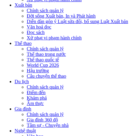
Xuất bản
Chính sách quản lý
Đời sống Xuất bản, In và Phát hành
Diễn đàn góp ý Luật sửa đổi, bổ sung Luật Xuất bản
Văn hoá đọc
Đọc sách
Xử phạt vi phạm hành chính
Thể thao
Chính sách quản lý
Thể thao trong nước
Thể thao quốc tế
World Cup 2026
Hậu trường
Câu chuyện thể thao
Du lịch
Chính sách quản lý
Điểm đến
Khám phá
Ẩm thực
Gia đình
Chính sách quản lý
Gia đình 360 độ
Tâm sự - Chuyện nhà
Nghệ thuật