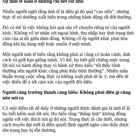
Sự tinh tế nằm ở những chi tiết rất nhỏ
Nhiều người nghĩ rằng tinh tế là điều gì đó quá “cao siêu”, nhưng
thực tế nó thường xuất hiện trong những hành động rất đời thường.
Đó có thể là việc không hỏi quá sâu về chuyện riêng tư của người
khác. Không vô tư nhận xét ngoại hình, thu nhập hay tình trạng tình
cảm của ai đó giữa đám đông. Không cố ép người khác phải hòa
đồng khi họ đang mệt hoặc muốn ở một mình.
Một người tinh tế hiểu rằng không phải ai cũng có hoàn cảnh, tính
cách và giới hạn giống mình. Vì thế, họ biết giữ chừng mực trong
lời nói và hành động thay vì hành xử theo kiểu “tôi thấy bình
thường nên người khác cũng phải thấy bình thường”. Nhiều mâu
thuẫn trong cuộc sống thực ra không xuất phát từ ác ý, mà đến từ
việc thiếu để ý tới cảm xúc của người đối diện.
Người càng trưởng thành càng hiểu: Không phải điều gì cũng
nên nói ra
Có một điểm rất dễ thấy ở những người được đánh giá là tinh tế là
họ biết kiểm soát lời nói. Họ hiểu rằng “thẳng tính” không đồng
nghĩa với việc thích nói gì thì nói. Trung thực là cần thiết, nhưng
cách truyền đạt mới là điều quyết định người nghe cảm thấy được
tôn trọng hay bị tổn thương.