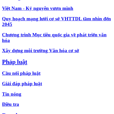
Việt Nam - Kỷ nguyên vươn mình
Quy hoạch mạng lưới cơ sở VHTTDL tầm nhìn đến
2045
Chương trình Mục tiêu quốc gia về phát triển văn
hóa
Xây dựng môi trường Văn hóa cơ sở
Pháp luật
Cầu nối pháp luật
Giải đáp pháp luật
Tin nóng
Điều tra