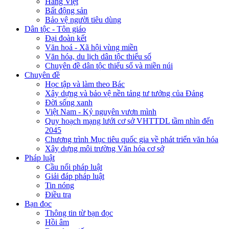
Hàng Việt
Bất động sản
Bảo vệ người tiêu dùng
Dân tộc - Tôn giáo
Đại đoàn kết
Văn hoá - Xã hội vùng miền
Văn hóa, du lịch dân tộc thiểu số
Chuyên đề dân tộc thiểu số và miền núi
Chuyên đề
Học tập và làm theo Bác
Xây dựng và bảo vệ nền tảng tư tưởng của Đảng
Đời sống xanh
Việt Nam - Kỷ nguyên vươn mình
Quy hoạch mạng lưới cơ sở VHTTDL tầm nhìn đến
2045
Chương trình Mục tiêu quốc gia về phát triển văn hóa
Xây dựng môi trường Văn hóa cơ sở
Pháp luật
Cầu nối pháp luật
Giải đáp pháp luật
Tin nóng
Điều tra
Bạn đọc
Thông tin từ bạn đọc
Hồi âm