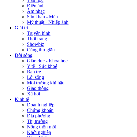
Văn học
Điện ảnh
Âm nhạc
Sân khấu - Múa
Mỹ thuật - Nhiếp ảnh
Giải trí
Truyền hình
Thời trang
Showbiz
Cùng thư giãn
Đời sống
Giáo dục - Khoa học
Y tế - Sức khoẻ
Bạn trẻ
Lối sống
Môi trường khí hậu
Giao thông
Xã hội
Kinh tế
Doanh nghiệp
Chứng khoán
Địa phương
Thị trường
Nông thôn mới
Khởi nghiệp