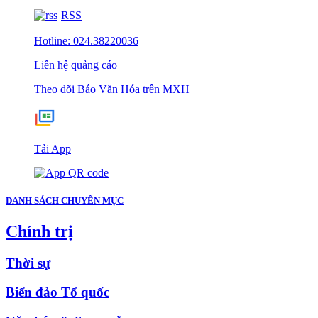
RSS
Hotline: 024.38220036
Liên hệ quảng cáo
Theo dõi Báo Văn Hóa trên MXH
Tải App
DANH SÁCH CHUYÊN MỤC
Chính trị
Thời sự
Biển đảo Tổ quốc