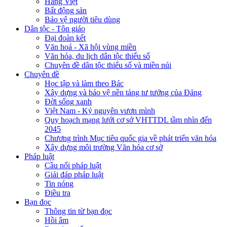
Hàng Việt
Bất động sản
Bảo vệ người tiêu dùng
Dân tộc - Tôn giáo
Đại đoàn kết
Văn hoá - Xã hội vùng miền
Văn hóa, du lịch dân tộc thiểu số
Chuyên đề dân tộc thiểu số và miền núi
Chuyên đề
Học tập và làm theo Bác
Xây dựng và bảo vệ nền tảng tư tưởng của Đảng
Đời sống xanh
Việt Nam - Kỷ nguyên vươn mình
Quy hoạch mạng lưới cơ sở VHTTDL tầm nhìn đến
2045
Chương trình Mục tiêu quốc gia về phát triển văn hóa
Xây dựng môi trường Văn hóa cơ sở
Pháp luật
Cầu nối pháp luật
Giải đáp pháp luật
Tin nóng
Điều tra
Bạn đọc
Thông tin từ bạn đọc
Hồi âm