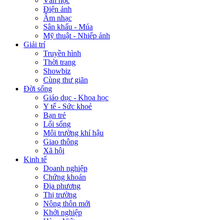
Văn học
Điện ảnh
Âm nhạc
Sân khấu - Múa
Mỹ thuật - Nhiếp ảnh
Giải trí
Truyền hình
Thời trang
Showbiz
Cùng thư giãn
Đời sống
Giáo dục - Khoa học
Y tế - Sức khoẻ
Bạn trẻ
Lối sống
Môi trường khí hậu
Giao thông
Xã hội
Kinh tế
Doanh nghiệp
Chứng khoán
Địa phương
Thị trường
Nông thôn mới
Khởi nghiệp