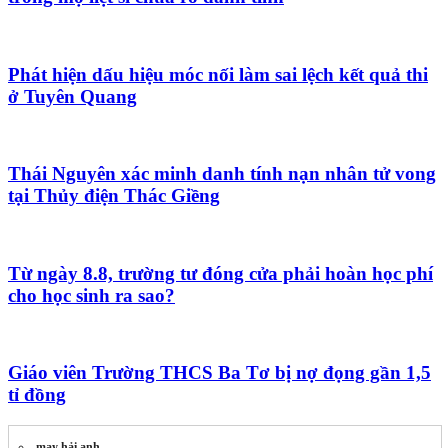
Phát hiện dấu hiệu móc nối làm sai lệch kết quả thi
ở Tuyên Quang
Thái Nguyên xác minh danh tính nạn nhân tử vong
tại Thủy điện Thác Giềng
Từ ngày 8.8, trường tư đóng cửa phải hoàn học phí
cho học sinh ra sao?
Giáo viên Trường THCS Ba Tơ bị nợ đọng gần 1,5
tỉ đồng
may hải anh