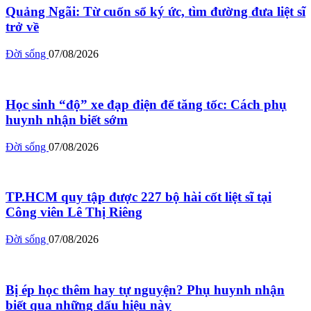
Quảng Ngãi: Từ cuốn sổ ký ức, tìm đường đưa liệt sĩ
trở về
Đời sống
07/08/2026
Học sinh “độ” xe đạp điện để tăng tốc: Cách phụ
huynh nhận biết sớm
Đời sống
07/08/2026
TP.HCM quy tập được 227 bộ hài cốt liệt sĩ tại
Công viên Lê Thị Riêng
Đời sống
07/08/2026
Bị ép học thêm hay tự nguyện? Phụ huynh nhận
biết qua những dấu hiệu này