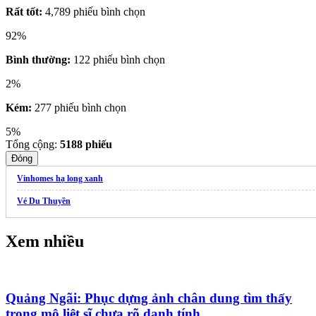
Rất tốt:
4,789 phiếu bình chọn
92%
Bình thường:
122 phiếu bình chọn
2%
Kém:
277 phiếu bình chọn
5%
Tổng cộng:
5188
phiếu
Đóng
Vinhomes hạ long xanh
Vé Du Thuyền
Xem nhiều
Quảng Ngãi: Phục dựng ảnh chân dung tìm thấy
trong mộ liệt sĩ chưa rõ danh tính