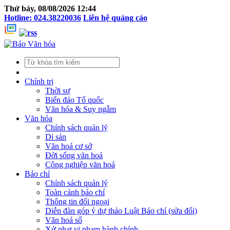
Thứ bảy, 08/08/2026 12:44
Hotline: 024.38220036
Liên hệ quảng cáo
Chính trị
Thời sự
Biển đảo Tổ quốc
Văn hóa & Suy ngẫm
Văn hóa
Chính sách quản lý
Di sản
Văn hoá cơ sở
Đời sống văn hoá
Công nghiệp văn hoá
Báo chí
Chính sách quản lý
Toàn cảnh báo chí
Thông tin đối ngoại
Diễn đàn góp ý dự thảo Luật Báo chí (sửa đổi)
Văn hoá số
Xử phạt vi phạm hành chính