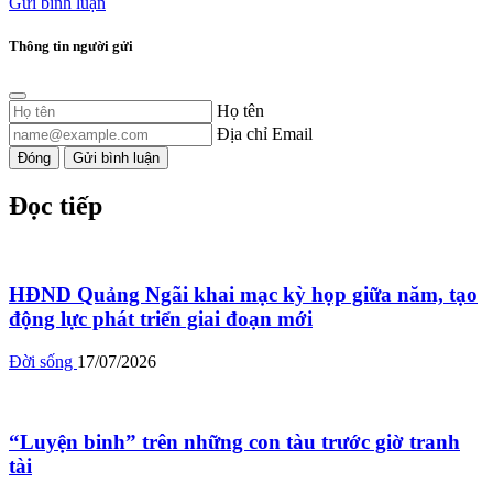
Gửi bình luận
Thông tin người gửi
Họ tên
Địa chỉ Email
Đóng
Gửi bình luận
Đọc tiếp
HĐND Quảng Ngãi khai mạc kỳ họp giữa năm, tạo
động lực phát triển giai đoạn mới
Đời sống
17/07/2026
“Luyện binh” trên những con tàu trước giờ tranh
tài