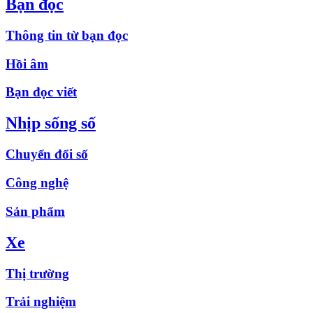
Bạn đọc
Thông tin từ bạn đọc
Hồi âm
Bạn đọc viết
Nhịp sống số
Chuyển đổi số
Công nghệ
Sản phẩm
Xe
Thị trường
Trải nghiệm