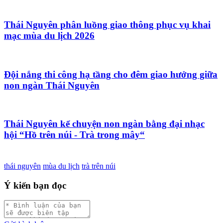
Thái Nguyên phân luồng giao thông phục vụ khai
mạc mùa du lịch 2026
Đội nắng thi công hạ tầng cho đêm giao hưởng giữa
non ngàn Thái Nguyên
Thái Nguyên kể chuyện non ngàn bằng đại nhạc
hội “Hồ trên núi - Trà trong mây“
thái nguyên
mùa du lịch
trà trên núi
Ý kiến bạn đọc