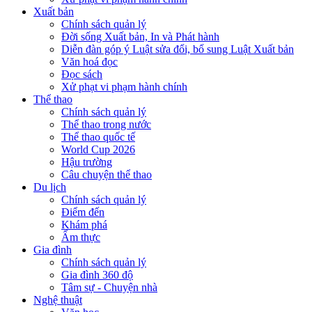
Xuất bản
Chính sách quản lý
Đời sống Xuất bản, In và Phát hành
Diễn đàn góp ý Luật sửa đổi, bổ sung Luật Xuất bản
Văn hoá đọc
Đọc sách
Xử phạt vi phạm hành chính
Thể thao
Chính sách quản lý
Thể thao trong nước
Thể thao quốc tế
World Cup 2026
Hậu trường
Câu chuyện thể thao
Du lịch
Chính sách quản lý
Điểm đến
Khám phá
Ẩm thực
Gia đình
Chính sách quản lý
Gia đình 360 độ
Tâm sự - Chuyện nhà
Nghệ thuật