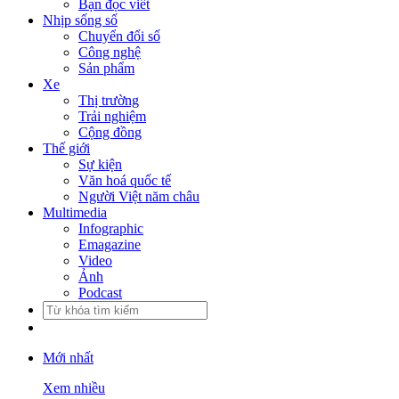
Bạn đọc viết
Nhịp sống số
Chuyển đổi số
Công nghệ
Sản phẩm
Xe
Thị trường
Trải nghiệm
Cộng đồng
Thế giới
Sự kiện
Văn hoá quốc tế
Người Việt năm châu
Multimedia
Infographic
Emagazine
Video
Ảnh
Podcast
Mới nhất
Xem nhiều