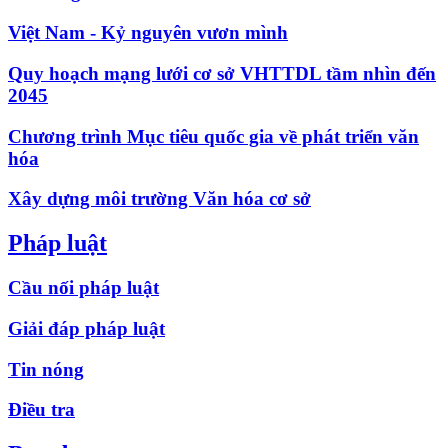
Việt Nam - Kỷ nguyên vươn mình
Quy hoạch mạng lưới cơ sở VHTTDL tầm nhìn đến
2045
Chương trình Mục tiêu quốc gia về phát triển văn
hóa
Xây dựng môi trường Văn hóa cơ sở
Pháp luật
Cầu nối pháp luật
Giải đáp pháp luật
Tin nóng
Điều tra