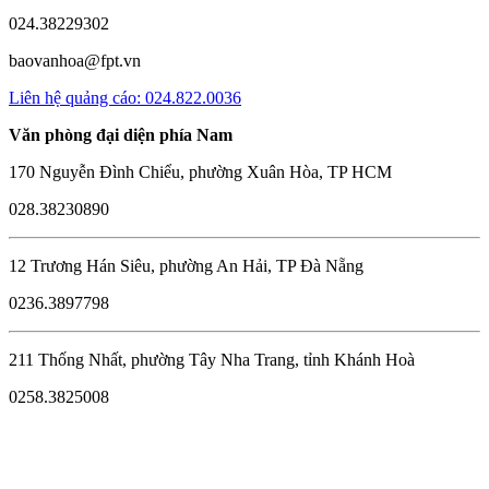
024.38229302
baovanhoa@fpt.vn
Liên hệ quảng cáo: 024.822.0036
Văn phòng đại diện phía Nam
170 Nguyễn Đình Chiểu, phường Xuân Hòa, TP HCM
028.38230890
12 Trương Hán Siêu, phường An Hải, TP Đà Nẵng
0236.3897798
211 Thống Nhất, phường Tây Nha Trang, tỉnh Khánh Hoà
0258.3825008