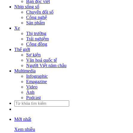
Bạn đọc viết
Nhịp sống số
Chuyển đổi số
Công nghệ
Sản phẩm
Xe
Thị trường
Trải nghiệm
Cộng đồng
Thế giới
Sự kiện
Văn hoá quốc tế
Người Việt năm châu
Multimedia
Infographic
Emagazine
Video
Ảnh
Podcast
Mới nhất
Xem nhiều