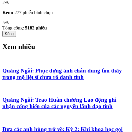
2%
Kém:
277 phiếu bình chọn
5%
Tổng cộng:
5182
phiếu
Đóng
Xem nhiều
Quảng Ngãi: Phục dựng ảnh chân dung tìm thấy
trong mộ liệt sĩ chưa rõ danh tính
Quảng Ngãi: Trao Huân chương Lao động ghi
nhận cống hiến của các nguyên lãnh đạo tỉnh
Đưa các anh hùng trở về: Kỳ 2: Khi khoa học gọi