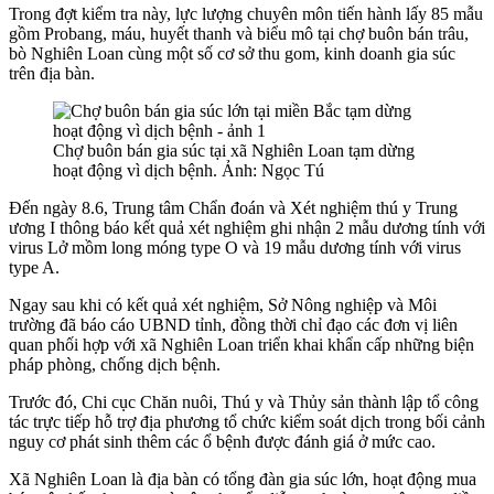
Trong đợt kiểm tra này, lực lượng chuyên môn tiến hành lấy 85 mẫu
gồm Probang, máu, huyết thanh và biểu mô tại chợ buôn bán trâu,
bò Nghiên Loan cùng một số cơ sở thu gom, kinh doanh gia súc
trên địa bàn.
Chợ buôn bán gia súc tại xã Nghiên Loan tạm dừng
hoạt động vì dịch bệnh. Ảnh: Ngọc Tú
Đến ngày 8.6, Trung tâm Chẩn đoán và Xét nghiệm thú y Trung
ương I thông báo kết quả xét nghiệm ghi nhận 2 mẫu dương tính với
virus Lở mồm long móng type O và 19 mẫu dương tính với virus
type A.
Ngay sau khi có kết quả xét nghiệm, Sở Nông nghiệp và Môi
trường đã báo cáo UBND tỉnh, đồng thời chỉ đạo các đơn vị liên
quan phối hợp với xã Nghiên Loan triển khai khẩn cấp những biện
pháp phòng, chống dịch bệnh.
Trước đó, Chi cục Chăn nuôi, Thú y và Thủy sản thành lập tổ công
tác trực tiếp hỗ trợ địa phương tổ chức kiểm soát dịch trong bối cảnh
nguy cơ phát sinh thêm các ổ bệnh được đánh giá ở mức cao.
Xã Nghiên Loan là địa bàn có tổng đàn gia súc lớn, hoạt động mua