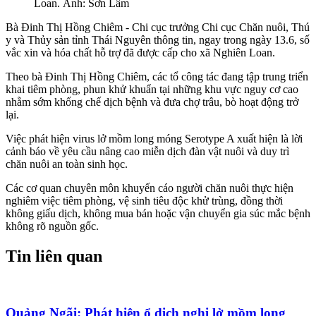
Loan. Ảnh: Sơn Lâm
Bà Đinh Thị Hồng Chiêm - Chi cục trưởng Chi cục Chăn nuôi, Thú
y và Thủy sản tỉnh Thái Nguyên thông tin, ngay trong ngày 13.6, số
vắc xin và hóa chất hỗ trợ đã được cấp cho xã Nghiên Loan.
Theo bà Đinh Thị Hồng Chiêm, các tổ công tác đang tập trung triển
khai tiêm phòng, phun khử khuẩn tại những khu vực nguy cơ cao
nhằm sớm khống chế dịch bệnh và đưa chợ trâu, bò hoạt động trở
lại.
Việc phát hiện virus lở mồm long móng Serotype A xuất hiện là lời
cảnh báo về yêu cầu nâng cao miễn dịch đàn vật nuôi và duy trì
chăn nuôi an toàn sinh học.
Các cơ quan chuyên môn khuyến cáo người chăn nuôi thực hiện
nghiêm việc tiêm phòng, vệ sinh tiêu độc khử trùng, đồng thời
không giấu dịch, không mua bán hoặc vận chuyển gia súc mắc bệnh
không rõ nguồn gốc.
Tin liên quan
Quảng Ngãi: Phát hiện ổ dịch nghi lở mồm long