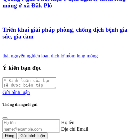
móng ở xã Đăk Plô
Triển khai giải pháp phòng, chống dịch bệnh gia
súc, gia cầm
thái nguyên
nghiên loan
dịch
lở mồm long móng
Ý kiến bạn đọc
Gửi bình luận
Thông tin người gửi
Họ tên
Địa chỉ Email
Đóng
Gửi bình luận