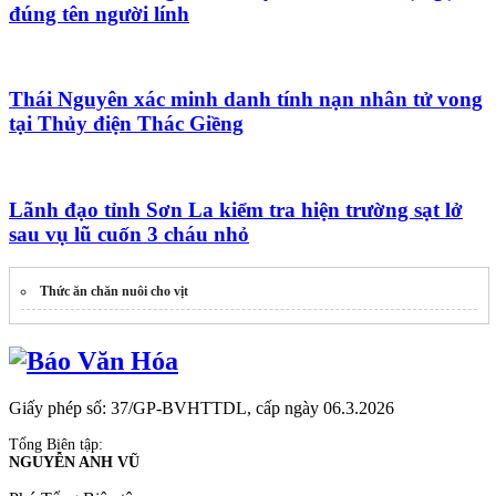
đúng tên người lính
Thái Nguyên xác minh danh tính nạn nhân tử vong
tại Thủy điện Thác Giềng
Lãnh đạo tỉnh Sơn La kiểm tra hiện trường sạt lở
sau vụ lũ cuốn 3 cháu nhỏ
Thức ăn chăn nuôi cho vịt
Giấy phép số: 37/GP-BVHTTDL, cấp ngày 06.3.2026
Tổng Biên tập:
NGUYỄN ANH VŨ