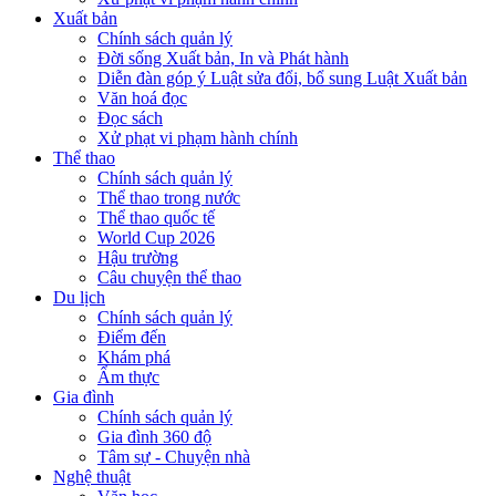
Xuất bản
Chính sách quản lý
Đời sống Xuất bản, In và Phát hành
Diễn đàn góp ý Luật sửa đổi, bổ sung Luật Xuất bản
Văn hoá đọc
Đọc sách
Xử phạt vi phạm hành chính
Thể thao
Chính sách quản lý
Thể thao trong nước
Thể thao quốc tế
World Cup 2026
Hậu trường
Câu chuyện thể thao
Du lịch
Chính sách quản lý
Điểm đến
Khám phá
Ẩm thực
Gia đình
Chính sách quản lý
Gia đình 360 độ
Tâm sự - Chuyện nhà
Nghệ thuật