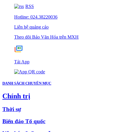
RSS
Hotline: 024.38220036
Liên hệ quảng cáo
Theo dõi Báo Văn Hóa trên MXH
Tải App
DANH SÁCH CHUYÊN MỤC
Chính trị
Thời sự
Biển đảo Tổ quốc