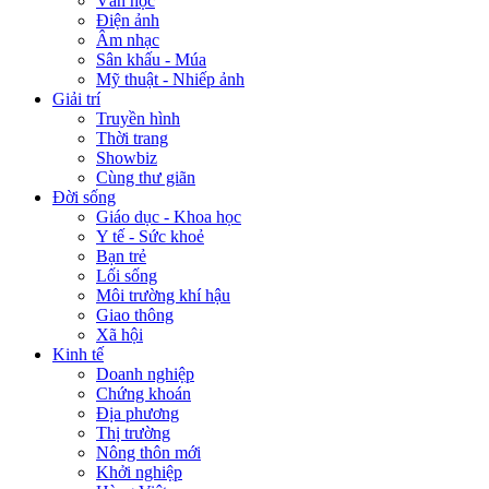
Văn học
Điện ảnh
Âm nhạc
Sân khấu - Múa
Mỹ thuật - Nhiếp ảnh
Giải trí
Truyền hình
Thời trang
Showbiz
Cùng thư giãn
Đời sống
Giáo dục - Khoa học
Y tế - Sức khoẻ
Bạn trẻ
Lối sống
Môi trường khí hậu
Giao thông
Xã hội
Kinh tế
Doanh nghiệp
Chứng khoán
Địa phương
Thị trường
Nông thôn mới
Khởi nghiệp