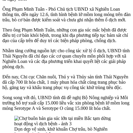
Ông Phạm Minh Tuân - Phó Chủ tịch UBND xã Nghiên Loan
thông tin, đến ngày 12.6, tình hình bệnh lở mồm long móng trên đàn
trâu, bò cơ bản được kiểm soát và chưa ghi nhận thêm ổ dịch mới.
Theo ông Phạm Minh Tuân, những con gia súc mắc bệnh đã được
điều trị cơ bản khỏi bệnh, trong khi địa phương tiếp tục bám sát chỉ
đạo của cấp trên để duy trì các biện pháp phòng, chống dịch.
Nhằm tăng cường nguồn lực cho công tác xử lý ổ dịch, UBND tỉnh
Thái Nguyên đã chỉ đạo các cơ quan chuyên môn phối hợp với xã
Nghiên Loan và các địa phương triển khai quyết liệt các giải pháp
phòng dịch.
Đến nay, Chi cục Chăn nuôi, Thú y và Thủy sản tỉnh Thái Nguyên
đã cấp 700 lít hóa chất, 1 máy phun hóa chất cùng trang phục bảo
hộ, găng tay và khẩu trang phục vụ công tác khử trùng tiêu độc.
Song song với đó, UBND tỉnh đã đề nghị Bộ Nông nghiệp và Môi
trường hỗ trợ xuất cấp 15.000 liều vắc xin phòng bệnh lở mồm long
móng Serotype A và Serotype O cùng 15.000 lít hóa chất.
Dọn dẹp vệ sinh, khử khuẩn Chợ trâu, bò Nghiên