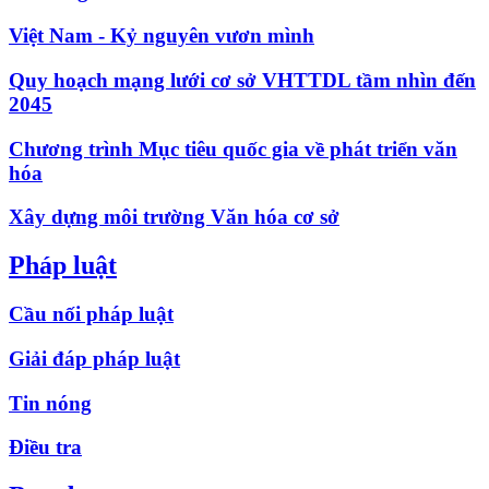
Việt Nam - Kỷ nguyên vươn mình
Quy hoạch mạng lưới cơ sở VHTTDL tầm nhìn đến
2045
Chương trình Mục tiêu quốc gia về phát triển văn
hóa
Xây dựng môi trường Văn hóa cơ sở
Pháp luật
Cầu nối pháp luật
Giải đáp pháp luật
Tin nóng
Điều tra