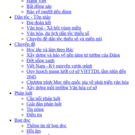
Hàng Việt
Bất động sản
Bảo vệ người tiêu dùng
Dân tộc - Tôn giáo
Đại đoàn kết
Văn hoá - Xã hội vùng miền
Văn hóa, du lịch dân tộc thiểu số
Chuyên đề dân tộc thiểu số và miền núi
Chuyên đề
Học tập và làm theo Bác
Xây dựng và bảo vệ nền tảng tư tưởng của Đảng
Đời sống xanh
Việt Nam - Kỷ nguyên vươn mình
Quy hoạch mạng lưới cơ sở VHTTDL tầm nhìn đến
2045
Chương trình Mục tiêu quốc gia về phát triển văn hóa
Xây dựng môi trường Văn hóa cơ sở
Pháp luật
Cầu nối pháp luật
Giải đáp pháp luật
Tin nóng
Điều tra
Bạn đọc
Thông tin từ bạn đọc
Hồi âm