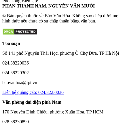
Phó Tổng Biên tập:
PHAN THANH NAM, NGUYỄN VĂN MƯỜI
© Bản quyền thuộc về Báo Văn Hóa. Không sao chép dưới mọi
hình thức nếu chưa có sự chấp thuận bằng văn bản.
Tòa soạn
Số 141 phố Nguyễn Thái Học, phường Ô Chợ Dừa, TP Hà Nội
024.38220036
024.38229302
baovanhoa@fpt.vn
Liên hệ quảng cáo: 024.822.0036
Văn phòng đại diện phía Nam
170 Nguyễn Đình Chiểu, phường Xuân Hòa, TP HCM
028.38230890