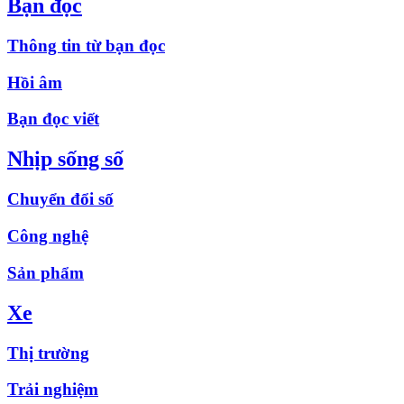
Bạn đọc
Thông tin từ bạn đọc
Hồi âm
Bạn đọc viết
Nhịp sống số
Chuyển đổi số
Công nghệ
Sản phẩm
Xe
Thị trường
Trải nghiệm