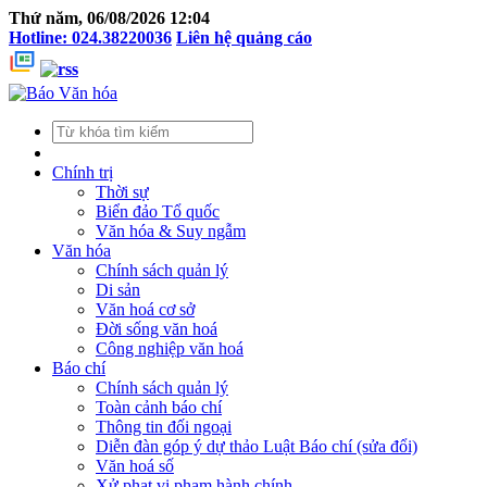
Thứ năm, 06/08/2026 12:04
Hotline: 024.38220036
Liên hệ quảng cáo
Chính trị
Thời sự
Biển đảo Tổ quốc
Văn hóa & Suy ngẫm
Văn hóa
Chính sách quản lý
Di sản
Văn hoá cơ sở
Đời sống văn hoá
Công nghiệp văn hoá
Báo chí
Chính sách quản lý
Toàn cảnh báo chí
Thông tin đối ngoại
Diễn đàn góp ý dự thảo Luật Báo chí (sửa đổi)
Văn hoá số
Xử phạt vi phạm hành chính