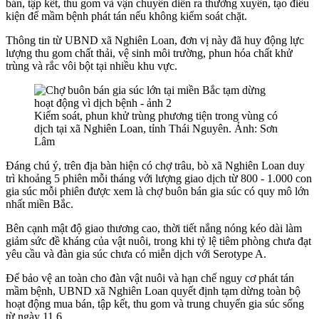
bán, tập kết, thu gom và vận chuyển diễn ra thường xuyên, tạo điều
kiện để mầm bệnh phát tán nếu không kiểm soát chặt.
Thông tin từ UBND xã Nghiên Loan, đơn vị này đã huy động lực
lượng thu gom chất thải, vệ sinh môi trường, phun hóa chất khử
trùng và rắc vôi bột tại nhiều khu vực.
Kiểm soát, phun khử trùng phương tiện trong vùng có
dịch tại xã Nghiên Loan, tỉnh Thái Nguyên. Ảnh: Sơn
Lâm
Đáng chú ý, trên địa bàn hiện có chợ trâu, bò xã Nghiên Loan duy
trì khoảng 5 phiên mỗi tháng với lượng giao dịch từ 800 - 1.000 con
gia súc mỗi phiên được xem là chợ buôn bán gia súc có quy mô lớn
nhất miền Bắc.
Bên cạnh mật độ giao thương cao, thời tiết nắng nóng kéo dài làm
giảm sức đề kháng của vật nuôi, trong khi tỷ lệ tiêm phòng chưa đạt
yêu cầu và đàn gia súc chưa có miễn dịch với Serotype A.
Để bảo vệ an toàn cho đàn vật nuôi và hạn chế nguy cơ phát tán
mầm bệnh, UBND xã Nghiên Loan quyết định tạm dừng toàn bộ
hoạt động mua bán, tập kết, thu gom và trung chuyển gia súc sống
từ ngày 11.6.