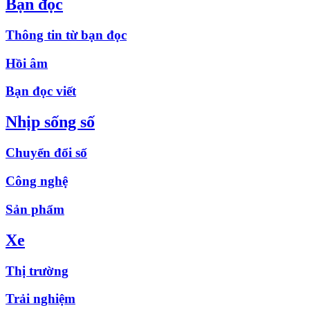
Bạn đọc
Thông tin từ bạn đọc
Hồi âm
Bạn đọc viết
Nhịp sống số
Chuyển đổi số
Công nghệ
Sản phẩm
Xe
Thị trường
Trải nghiệm