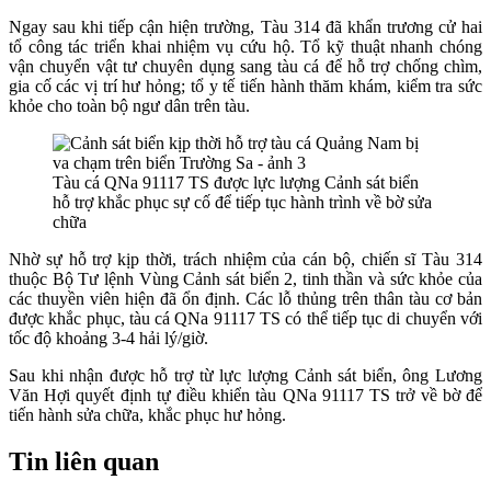
Ngay sau khi tiếp cận hiện trường, Tàu 314 đã khẩn trương cử hai
tổ công tác triển khai nhiệm vụ cứu hộ. Tổ kỹ thuật nhanh chóng
vận chuyển vật tư chuyên dụng sang tàu cá để hỗ trợ chống chìm,
gia cố các vị trí hư hỏng; tổ y tế tiến hành thăm khám, kiểm tra sức
khỏe cho toàn bộ ngư dân trên tàu.
Tàu cá QNa 91117 TS được lực lượng Cảnh sát biển
hỗ trợ khắc phục sự cố để tiếp tục hành trình về bờ sửa
chữa
Nhờ sự hỗ trợ kịp thời, trách nhiệm của cán bộ, chiến sĩ Tàu 314
thuộc Bộ Tư lệnh Vùng Cảnh sát biển 2, tinh thần và sức khỏe của
các thuyền viên hiện đã ổn định. Các lỗ thủng trên thân tàu cơ bản
được khắc phục, tàu cá QNa 91117 TS có thể tiếp tục di chuyển với
tốc độ khoảng 3-4 hải lý/giờ.
Sau khi nhận được hỗ trợ từ lực lượng Cảnh sát biển, ông Lương
Văn Hợi quyết định tự điều khiển tàu QNa 91117 TS trở về bờ để
tiến hành sửa chữa, khắc phục hư hỏng.
Tin liên quan