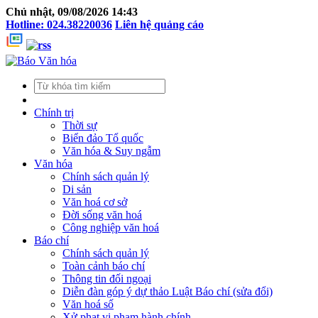
Chủ nhật, 09/08/2026 14:43
Hotline: 024.38220036
Liên hệ quảng cáo
Chính trị
Thời sự
Biển đảo Tổ quốc
Văn hóa & Suy ngẫm
Văn hóa
Chính sách quản lý
Di sản
Văn hoá cơ sở
Đời sống văn hoá
Công nghiệp văn hoá
Báo chí
Chính sách quản lý
Toàn cảnh báo chí
Thông tin đối ngoại
Diễn đàn góp ý dự thảo Luật Báo chí (sửa đổi)
Văn hoá số
Xử phạt vi phạm hành chính