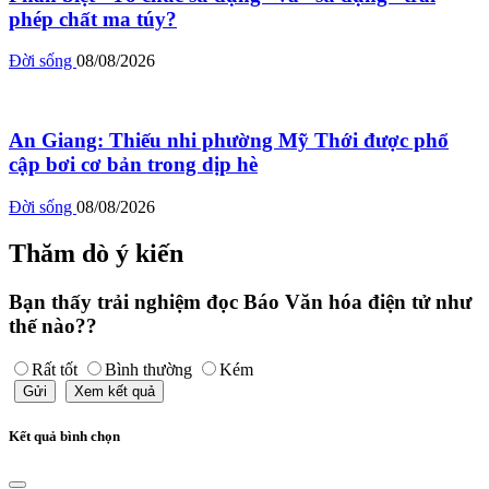
phép chất ma túy?
Đời sống
08/08/2026
An Giang: Thiếu nhi phường Mỹ Thới được phổ
cập bơi cơ bản trong dịp hè
Đời sống
08/08/2026
Thăm dò ý kiến
Bạn thấy trải nghiệm đọc Báo Văn hóa điện tử như
thế nào??
Rất tốt
Bình thường
Kém
Gửi
Xem kết quả
Kết quả bình chọn