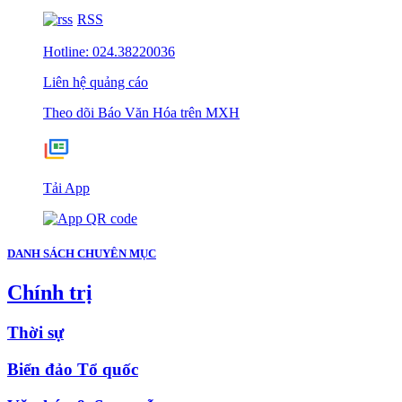
RSS
Hotline: 024.38220036
Liên hệ quảng cáo
Theo dõi Báo Văn Hóa trên MXH
Tải App
DANH SÁCH CHUYÊN MỤC
Chính trị
Thời sự
Biển đảo Tổ quốc