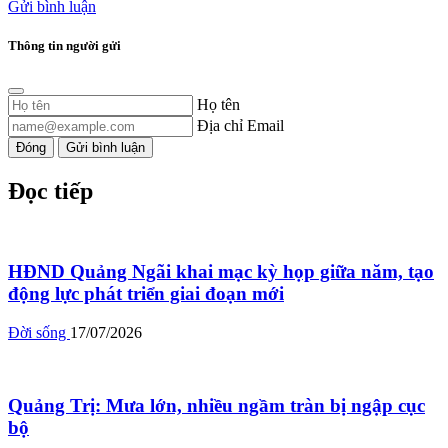
Gửi bình luận
Thông tin người gửi
Họ tên
Địa chỉ Email
Đóng
Gửi bình luận
Đọc tiếp
HĐND Quảng Ngãi khai mạc kỳ họp giữa năm, tạo
động lực phát triển giai đoạn mới
Đời sống
17/07/2026
Quảng Trị: Mưa lớn, nhiều ngầm tràn bị ngập cục
bộ