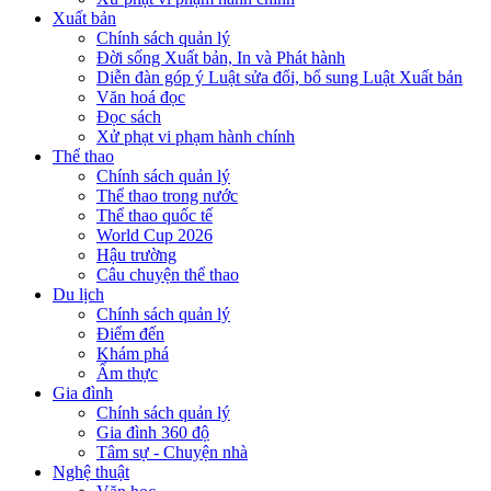
Xuất bản
Chính sách quản lý
Đời sống Xuất bản, In và Phát hành
Diễn đàn góp ý Luật sửa đổi, bổ sung Luật Xuất bản
Văn hoá đọc
Đọc sách
Xử phạt vi phạm hành chính
Thể thao
Chính sách quản lý
Thể thao trong nước
Thể thao quốc tế
World Cup 2026
Hậu trường
Câu chuyện thể thao
Du lịch
Chính sách quản lý
Điểm đến
Khám phá
Ẩm thực
Gia đình
Chính sách quản lý
Gia đình 360 độ
Tâm sự - Chuyện nhà
Nghệ thuật