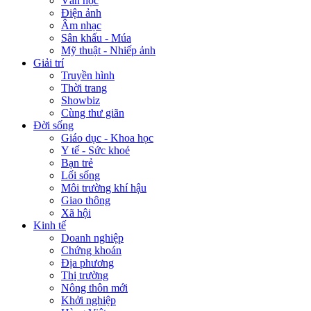
Văn học
Điện ảnh
Âm nhạc
Sân khấu - Múa
Mỹ thuật - Nhiếp ảnh
Giải trí
Truyền hình
Thời trang
Showbiz
Cùng thư giãn
Đời sống
Giáo dục - Khoa học
Y tế - Sức khoẻ
Bạn trẻ
Lối sống
Môi trường khí hậu
Giao thông
Xã hội
Kinh tế
Doanh nghiệp
Chứng khoán
Địa phương
Thị trường
Nông thôn mới
Khởi nghiệp