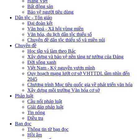
Hàng Việt
Bất động sản
Bảo vệ người tiêu dùng
Dân tộc - Tôn giáo
Đại đoàn kết
Văn hoá - Xã hội vùng miền
Văn hóa, du lịch dân tộc thiểu số
Chuyên đề dân tộc thiểu số và miền núi
Chuyên đề
Học tập và làm theo Bác
Xây dựng và bảo vệ nền tảng tư tưởng của Đảng
Đời sống xanh
Việt Nam - Kỷ nguyên vươn mình
Quy hoạch mạng lưới cơ sở VHTTDL tầm nhìn đến
2045
Chương trình Mục tiêu quốc gia về phát triển văn hóa
Xây dựng môi trường Văn hóa cơ sở
Pháp luật
Cầu nối pháp luật
Giải đáp pháp luật
Tin nóng
Điều tra
Bạn đọc
Thông tin từ bạn đọc
Hồi âm