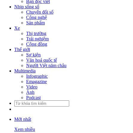
Bạn đọc viết
Nhịp sống số
Chuyển đổi số
Công nghệ
Sản phẩm
Xe
Thị trường
Trải nghiệm
Cộng đồng
Thế giới
Sự kiện
Văn hoá quốc tế
Người Việt năm châu
Multimedia
Infographic
Emagazine
Video
Ảnh
Podcast
Mới nhất
Xem nhiều