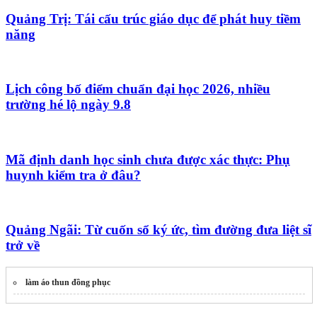
Quảng Trị: Tái cấu trúc giáo dục để phát huy tiềm
năng
Lịch công bố điểm chuẩn đại học 2026, nhiều
trường hé lộ ngày 9.8
Mã định danh học sinh chưa được xác thực: Phụ
huynh kiểm tra ở đâu?
Quảng Ngãi: Từ cuốn sổ ký ức, tìm đường đưa liệt sĩ
trở về
làm áo thun đồng phục