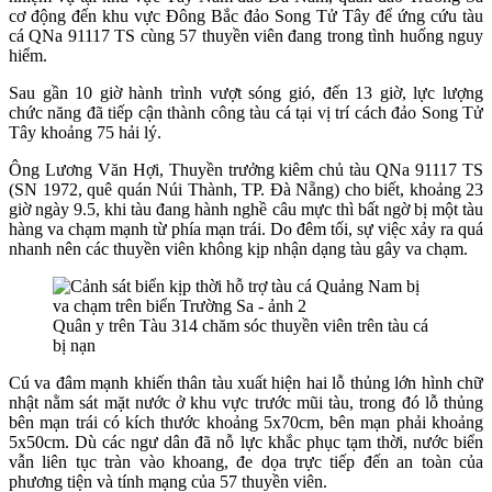
cơ động đến khu vực Đông Bắc đảo Song Tử Tây để ứng cứu tàu
cá QNa 91117 TS cùng 57 thuyền viên đang trong tình huống nguy
hiểm.
Sau gần 10 giờ hành trình vượt sóng gió, đến 13 giờ, lực lượng
chức năng đã tiếp cận thành công tàu cá tại vị trí cách đảo Song Tử
Tây khoảng 75 hải lý.
Ông Lương Văn Hợi, Thuyền trưởng kiêm chủ tàu QNa 91117 TS
(SN 1972, quê quán Núi Thành, TP. Đà Nẵng) cho biết, khoảng 23
giờ ngày 9.5, khi tàu đang hành nghề câu mực thì bất ngờ bị một tàu
hàng va chạm mạnh từ phía mạn trái. Do đêm tối, sự việc xảy ra quá
nhanh nên các thuyền viên không kịp nhận dạng tàu gây va chạm.
Quân y trên Tàu 314 chăm sóc thuyền viên trên tàu cá
bị nạn
Cú va đâm mạnh khiến thân tàu xuất hiện hai lỗ thủng lớn hình chữ
nhật nằm sát mặt nước ở khu vực trước mũi tàu, trong đó lỗ thủng
bên mạn trái có kích thước khoảng 5x70cm, bên mạn phải khoảng
5x50cm. Dù các ngư dân đã nỗ lực khắc phục tạm thời, nước biển
vẫn liên tục tràn vào khoang, đe dọa trực tiếp đến an toàn của
phương tiện và tính mạng của 57 thuyền viên.