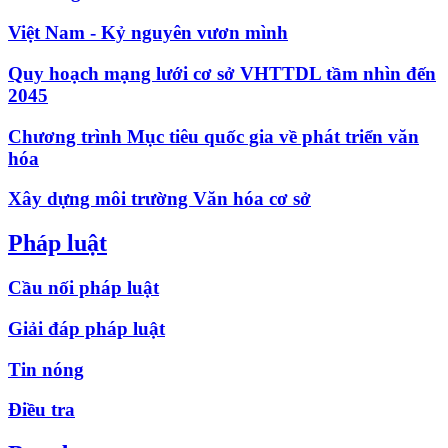
Việt Nam - Kỷ nguyên vươn mình
Quy hoạch mạng lưới cơ sở VHTTDL tầm nhìn đến
2045
Chương trình Mục tiêu quốc gia về phát triển văn
hóa
Xây dựng môi trường Văn hóa cơ sở
Pháp luật
Cầu nối pháp luật
Giải đáp pháp luật
Tin nóng
Điều tra