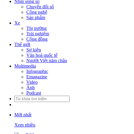
Nhịp sống số
Chuyển đổi số
Công nghệ
Sản phẩm
Xe
Thị trường
Trải nghiệm
Cộng đồng
Thế giới
Sự kiện
Văn hoá quốc tế
Người Việt năm châu
Multimedia
Infographic
Emagazine
Video
Ảnh
Podcast
Mới nhất
Xem nhiều