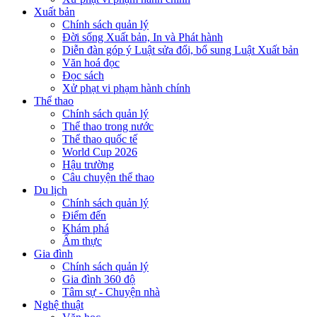
Xuất bản
Chính sách quản lý
Đời sống Xuất bản, In và Phát hành
Diễn đàn góp ý Luật sửa đổi, bổ sung Luật Xuất bản
Văn hoá đọc
Đọc sách
Xử phạt vi phạm hành chính
Thể thao
Chính sách quản lý
Thể thao trong nước
Thể thao quốc tế
World Cup 2026
Hậu trường
Câu chuyện thể thao
Du lịch
Chính sách quản lý
Điểm đến
Khám phá
Ẩm thực
Gia đình
Chính sách quản lý
Gia đình 360 độ
Tâm sự - Chuyện nhà
Nghệ thuật