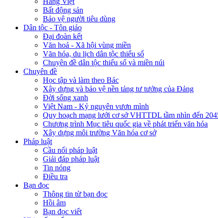
Hàng Việt
Bất động sản
Bảo vệ người tiêu dùng
Dân tộc - Tôn giáo
Đại đoàn kết
Văn hoá - Xã hội vùng miền
Văn hóa, du lịch dân tộc thiểu số
Chuyên đề dân tộc thiểu số và miền núi
Chuyên đề
Học tập và làm theo Bác
Xây dựng và bảo vệ nền tảng tư tưởng của Đảng
Đời sống xanh
Việt Nam - Kỷ nguyên vươn mình
Quy hoạch mạng lưới cơ sở VHTTDL tầm nhìn đến 204
Chương trình Mục tiêu quốc gia về phát triển văn hóa
Xây dựng môi trường Văn hóa cơ sở
Pháp luật
Cầu nối pháp luật
Giải đáp pháp luật
Tin nóng
Điều tra
Bạn đọc
Thông tin từ bạn đọc
Hồi âm
Bạn đọc viết