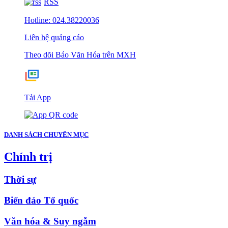
RSS
Hotline: 024.38220036
Liên hệ quảng cáo
Theo dõi Báo Văn Hóa trên MXH
Tải App
DANH SÁCH CHUYÊN MỤC
Chính trị
Thời sự
Biển đảo Tổ quốc
Văn hóa & Suy ngẫm