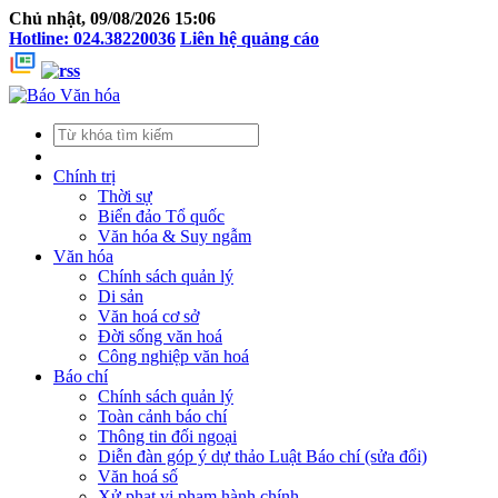
Chủ nhật, 09/08/2026 15:06
Hotline: 024.38220036
Liên hệ quảng cáo
Chính trị
Thời sự
Biển đảo Tổ quốc
Văn hóa & Suy ngẫm
Văn hóa
Chính sách quản lý
Di sản
Văn hoá cơ sở
Đời sống văn hoá
Công nghiệp văn hoá
Báo chí
Chính sách quản lý
Toàn cảnh báo chí
Thông tin đối ngoại
Diễn đàn góp ý dự thảo Luật Báo chí (sửa đổi)
Văn hoá số
Xử phạt vi phạm hành chính