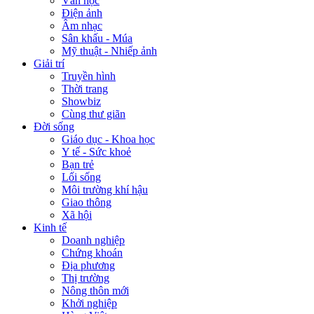
Văn học
Điện ảnh
Âm nhạc
Sân khấu - Múa
Mỹ thuật - Nhiếp ảnh
Giải trí
Truyền hình
Thời trang
Showbiz
Cùng thư giãn
Đời sống
Giáo dục - Khoa học
Y tế - Sức khoẻ
Bạn trẻ
Lối sống
Môi trường khí hậu
Giao thông
Xã hội
Kinh tế
Doanh nghiệp
Chứng khoán
Địa phương
Thị trường
Nông thôn mới
Khởi nghiệp