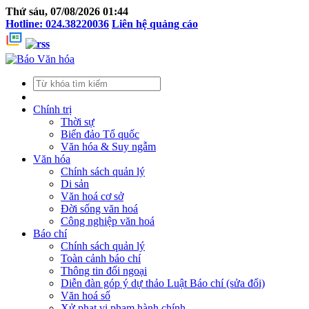
Thứ sáu, 07/08/2026 01:44
Hotline: 024.38220036
Liên hệ quảng cáo
Chính trị
Thời sự
Biển đảo Tổ quốc
Văn hóa & Suy ngẫm
Văn hóa
Chính sách quản lý
Di sản
Văn hoá cơ sở
Đời sống văn hoá
Công nghiệp văn hoá
Báo chí
Chính sách quản lý
Toàn cảnh báo chí
Thông tin đối ngoại
Diễn đàn góp ý dự thảo Luật Báo chí (sửa đổi)
Văn hoá số
Xử phạt vi phạm hành chính