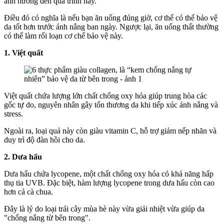
ảnh hưởng đến quá trình này.
Điều đó có nghĩa là nếu bạn ăn uống đúng giờ, cơ thể có thể bảo vệ
da tốt hơn trước ánh nắng ban ngày. Ngược lại, ăn uống thất thường
có thể làm rối loạn cơ chế bảo vệ này.
1. Việt quất
Việt quất chứa lượng lớn chất chống oxy hóa giúp trung hòa các
gốc tự do, nguyên nhân gây tổn thương da khi tiếp xúc ánh nắng và
stress.
Ngoài ra, loại quả này còn giàu vitamin C, hỗ trợ giảm nếp nhăn và
duy trì độ đàn hồi cho da.
2. Dưa hấu
Dưa hấu chứa lycopene, một chất chống oxy hóa có khả năng hấp
thụ tia UVB. Đặc biệt, hàm lượng lycopene trong dưa hấu còn cao
hơn cả cà chua.
Đây là lý do loại trái cây mùa hè này vừa giải nhiệt vừa giúp da
"chống nắng từ bên trong".