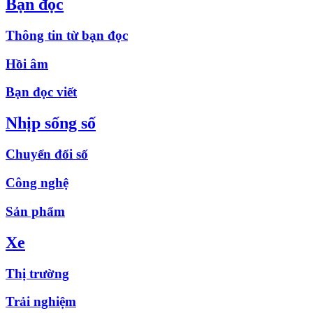
Bạn đọc
Thông tin từ bạn đọc
Hồi âm
Bạn đọc viết
Nhịp sống số
Chuyển đổi số
Công nghệ
Sản phẩm
Xe
Thị trường
Trải nghiệm