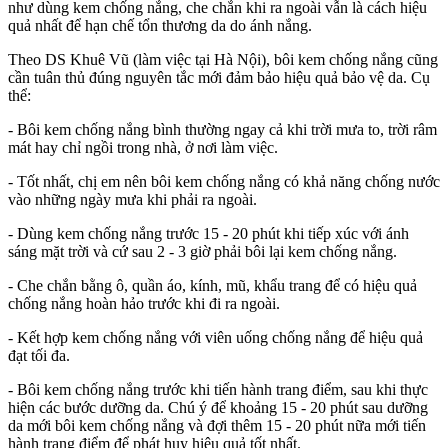
như dùng kem chống nắng, che chắn khi ra ngoài vẫn là cách hiệu
quả nhất để hạn chế tổn thương da do ánh nắng.
Theo DS Khuê Vũ (làm việc tại Hà Nội), bôi kem chống nắng cũng
cần tuân thủ đúng nguyên tắc mới đảm bảo hiệu quả bảo vệ da. Cụ
thể:
- Bôi kem chống nắng bình thường ngay cả khi trời mưa to, trời râm
mát hay chỉ ngồi trong nhà, ở nơi làm việc.
- Tốt nhất, chị em nên bôi kem chống nắng có khả năng chống nước
vào những ngày mưa khi phải ra ngoài.
- Dùng kem chống nắng trước 15 - 20 phút khi tiếp xúc với ánh
sáng mặt trời và cứ sau 2 - 3 giờ phải bôi lại kem chống nắng.
- Che chắn bằng ô, quần áo, kính, mũ, khẩu trang để có hiệu quả
chống nắng hoàn hảo trước khi đi ra ngoài.
- Kết hợp kem chống nắng với viên uống chống nắng để hiệu quả
đạt tối đa.
- Bôi kem chống nắng trước khi tiến hành trang điểm, sau khi thực
hiện các bước dưỡng da. Chú ý để khoảng 15 - 20 phút sau dưỡng
da mới bôi kem chống nắng và đợi thêm 15 - 20 phút nữa mới tiến
hành trang điểm để phát huy hiệu quả tốt nhất.