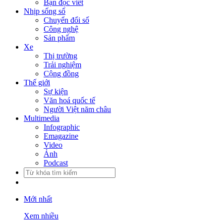
Bạn đọc viết
Nhịp sống số
Chuyển đổi số
Công nghệ
Sản phẩm
Xe
Thị trường
Trải nghiệm
Cộng đồng
Thế giới
Sự kiện
Văn hoá quốc tế
Người Việt năm châu
Multimedia
Infographic
Emagazine
Video
Ảnh
Podcast
Mới nhất
Xem nhiều