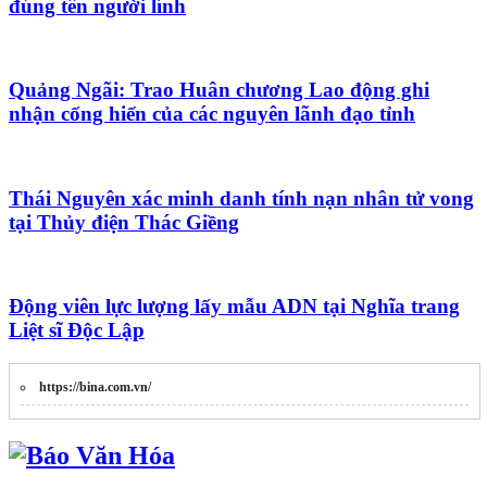
đúng tên người lính
Quảng Ngãi: Trao Huân chương Lao động ghi
nhận cống hiến của các nguyên lãnh đạo tỉnh
Thái Nguyên xác minh danh tính nạn nhân tử vong
tại Thủy điện Thác Giềng
Động viên lực lượng lấy mẫu ADN tại Nghĩa trang
Liệt sĩ Độc Lập
https://bina.com.vn/