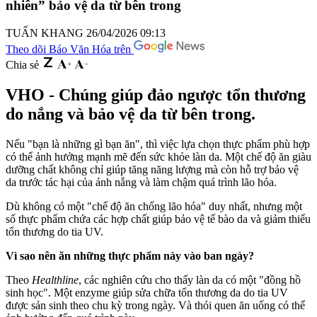
nhiên” bảo vệ da từ bên trong
TUẤN KHANG
26/04/2026 09:13
Theo dõi Báo Văn Hóa trên
Chia sẻ
VHO - Chúng giúp đảo ngược tổn thương
do nắng và bảo vệ da từ bên trong.
Nếu "bạn là những gì bạn ăn", thì việc lựa chọn thực phẩm phù hợp
có thể ảnh hưởng mạnh mẽ đến sức khỏe làn da. Một chế độ ăn giàu
dưỡng chất không chỉ giúp tăng năng lượng mà còn hỗ trợ bảo vệ
da trước tác hại của ánh nắng và làm chậm quá trình lão hóa.
Dù không có một "chế độ ăn chống lão hóa" duy nhất, nhưng một
số thực phẩm chứa các hợp chất giúp bảo vệ tế bào da và giảm thiểu
tổn thương do tia UV.
Vì sao nên ăn những thực phẩm này vào ban ngày?
Theo
Healthline
, các nghiên cứu cho thấy làn da có một "đồng hồ
sinh học". Một enzyme giúp sửa chữa tổn thương da do tia UV
được sản sinh theo chu kỳ trong ngày. Và thói quen ăn uống có thể