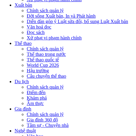
Xuất bản
Chính sách quản lý
Đời sống Xuất bản, In và Phát hành
Diễn đàn góp ý Luật sửa đổi, bổ sung Luật Xuất bản
Văn hoá đọc
Đọc sách
Xử phạt vi phạm hành chính
Thể thao
Chính sách quản lý
Thể thao trong nước
Thể thao quốc tế
World Cup 2026
Hậu trường
Câu chuyện thể thao
Du lịch
Chính sách quản lý
Điểm đến
Khám phá
Ẩm thực
Gia đình
Chính sách quản lý
Gia đình 360 độ
Tâm sự - Chuyện nhà
Nghệ thuật