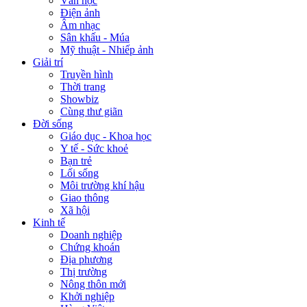
Văn học
Điện ảnh
Âm nhạc
Sân khấu - Múa
Mỹ thuật - Nhiếp ảnh
Giải trí
Truyền hình
Thời trang
Showbiz
Cùng thư giãn
Đời sống
Giáo dục - Khoa học
Y tế - Sức khoẻ
Bạn trẻ
Lối sống
Môi trường khí hậu
Giao thông
Xã hội
Kinh tế
Doanh nghiệp
Chứng khoán
Địa phương
Thị trường
Nông thôn mới
Khởi nghiệp