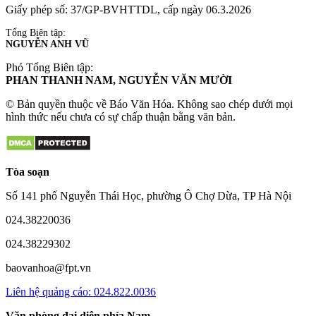
Giấy phép số: 37/GP-BVHTTDL, cấp ngày 06.3.2026
Tổng Biên tập:
NGUYỄN ANH VŨ
Phó Tổng Biên tập:
PHAN THANH NAM, NGUYỄN VĂN MƯỜI
© Bản quyền thuộc về Báo Văn Hóa. Không sao chép dưới mọi
hình thức nếu chưa có sự chấp thuận bằng văn bản.
Tòa soạn
Số 141 phố Nguyễn Thái Học, phường Ô Chợ Dừa, TP Hà Nội
024.38220036
024.38229302
baovanhoa@fpt.vn
Liên hệ quảng cáo: 024.822.0036
Văn phòng đại diện phía Nam