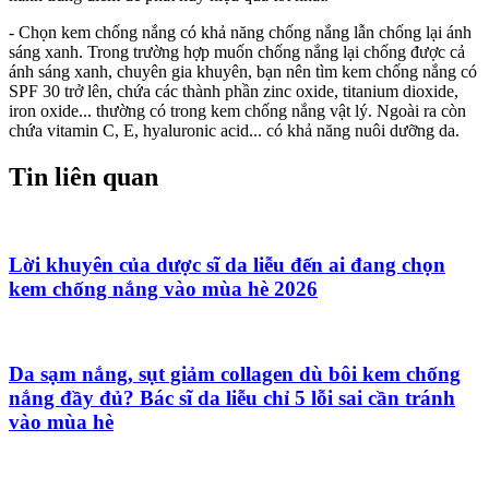
- Chọn kem chống nắng có khả năng chống nắng lẫn chống lại ánh
sáng xanh. Trong trường hợp muốn chống nắng lại chống được cả
ánh sáng xanh, chuyên gia khuyên, bạn nên tìm kem chống nắng có
SPF 30 trở lên, chứa các thành phần zinc oxide, titanium dioxide,
iron oxide... thường có trong kem chống nắng vật lý. Ngoài ra còn
chứa vitamin C, E, hyaluronic acid... có khả năng nuôi dưỡng da.
Tin liên quan
Lời khuyên của dược sĩ da liễu đến ai đang chọn
kem chống nắng vào mùa hè 2026
Da sạm nắng, sụt giảm collagen dù bôi kem chống
nắng đầy đủ? Bác sĩ da liễu chỉ 5 lỗi sai cần tránh
vào mùa hè