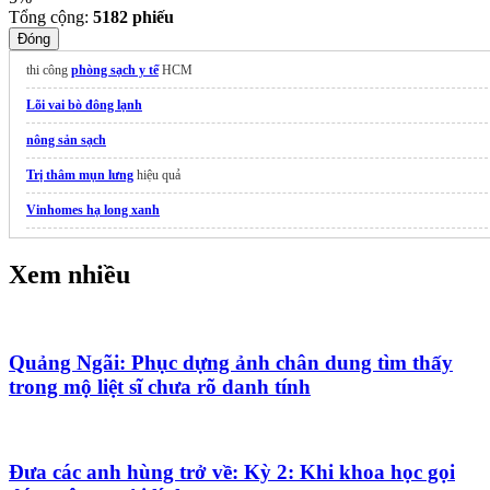
Tổng cộng:
5182
phiếu
Đóng
thi công
phòng sạch y tế
HCM
Lõi vai bò đông lạnh
nông sản sạch
Trị thâm mụn lưng
hiệu quả
Vinhomes hạ long xanh
Vé Du Thuyền
Xem nhiều
Quảng Ngãi: Phục dựng ảnh chân dung tìm thấy
trong mộ liệt sĩ chưa rõ danh tính
Đưa các anh hùng trở về: Kỳ 2: Khi khoa học gọi