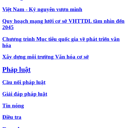
Việt Nam - Kỷ nguyên vươn mình
Quy hoạch mạng lưới cơ sở VHTTDL tầm nhìn đến
2045
Chương trình Mục tiêu quốc gia về phát triển văn
hóa
Xây dựng môi trường Văn hóa cơ sở
Pháp luật
Cầu nối pháp luật
Giải đáp pháp luật
Tin nóng
Điều tra