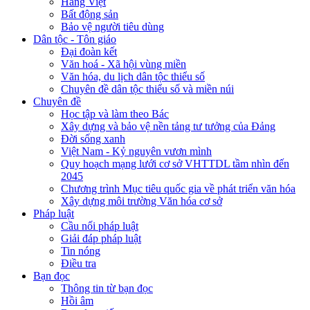
Hàng Việt
Bất động sản
Bảo vệ người tiêu dùng
Dân tộc - Tôn giáo
Đại đoàn kết
Văn hoá - Xã hội vùng miền
Văn hóa, du lịch dân tộc thiểu số
Chuyên đề dân tộc thiểu số và miền núi
Chuyên đề
Học tập và làm theo Bác
Xây dựng và bảo vệ nền tảng tư tưởng của Đảng
Đời sống xanh
Việt Nam - Kỷ nguyên vươn mình
Quy hoạch mạng lưới cơ sở VHTTDL tầm nhìn đến
2045
Chương trình Mục tiêu quốc gia về phát triển văn hóa
Xây dựng môi trường Văn hóa cơ sở
Pháp luật
Cầu nối pháp luật
Giải đáp pháp luật
Tin nóng
Điều tra
Bạn đọc
Thông tin từ bạn đọc
Hồi âm