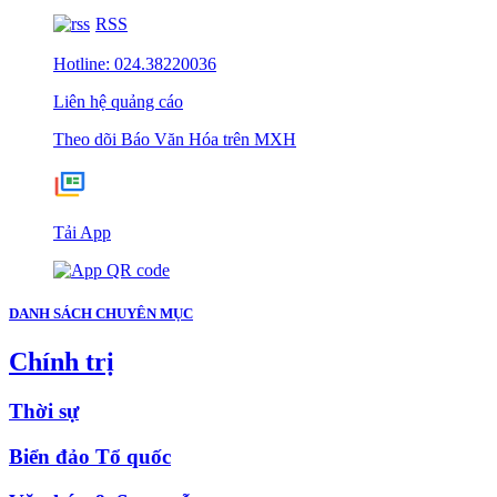
RSS
Hotline: 024.38220036
Liên hệ quảng cáo
Theo dõi Báo Văn Hóa trên MXH
Tải App
DANH SÁCH CHUYÊN MỤC
Chính trị
Thời sự
Biển đảo Tổ quốc