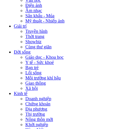
Văn học
Điện ảnh
Âm nhạc
Sân khấu - Múa
Mỹ thuật - Nhiếp ảnh
Giải trí
Truyền hình
Thời trang
Showbiz
Cùng thư giãn
Đời sống
Giáo dục - Khoa học
Y tế - Sức khoẻ
Bạn trẻ
Lối sống
Môi trường khí hậu
Giao thông
Xã hội
Kinh tế
Doanh nghiệp
Chứng khoán
Địa phương
Thị trường
Nông thôn mới
Khởi nghiệp