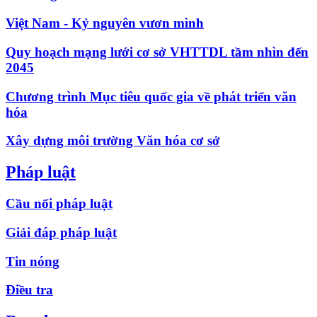
Việt Nam - Kỷ nguyên vươn mình
Quy hoạch mạng lưới cơ sở VHTTDL tầm nhìn đến
2045
Chương trình Mục tiêu quốc gia về phát triển văn
hóa
Xây dựng môi trường Văn hóa cơ sở
Pháp luật
Cầu nối pháp luật
Giải đáp pháp luật
Tin nóng
Điều tra