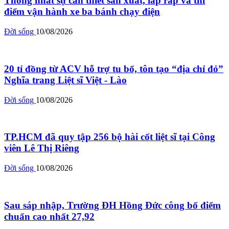
Thống nhất sự cần thiết sản xuất, lắp ráp và thí
điểm vận hành xe ba bánh chạy điện
Đời sống
10/08/2026
20 tỉ đồng từ ACV hỗ trợ tu bổ, tôn tạo “địa chỉ đỏ”
Nghĩa trang Liệt sĩ Việt - Lào
Đời sống
10/08/2026
TP.HCM đã quy tập 256 bộ hài cốt liệt sĩ tại Công
viên Lê Thị Riêng
Đời sống
10/08/2026
Sau sáp nhập, Trường ĐH Hồng Đức công bố điểm
chuẩn cao nhất 27,92