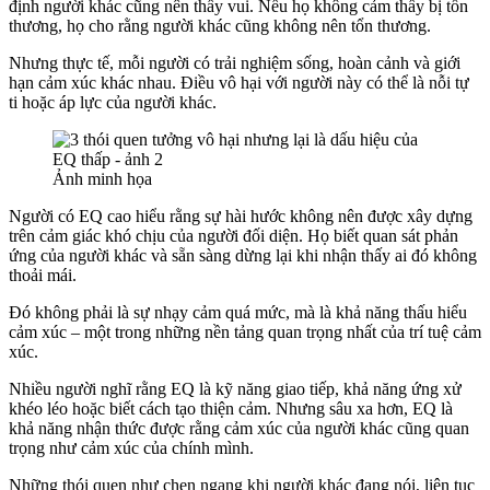
định người khác cũng nên thấy vui. Nếu họ không cảm thấy bị tổn
thương, họ cho rằng người khác cũng không nên tổn thương.
Nhưng thực tế, mỗi người có trải nghiệm sống, hoàn cảnh và giới
hạn cảm xúc khác nhau. Điều vô hại với người này có thể là nỗi tự
ti hoặc áp lực của người khác.
Ảnh minh họa
Người có EQ cao hiểu rằng sự hài hước không nên được xây dựng
trên cảm giác khó chịu của người đối diện. Họ biết quan sát phản
ứng của người khác và sẵn sàng dừng lại khi nhận thấy ai đó không
thoải mái.
Đó không phải là sự nhạy cảm quá mức, mà là khả năng thấu hiểu
cảm xúc – một trong những nền tảng quan trọng nhất của trí tuệ cảm
xúc.
Nhiều người nghĩ rằng EQ là kỹ năng giao tiếp, khả năng ứng xử
khéo léo hoặc biết cách tạo thiện cảm. Nhưng sâu xa hơn, EQ là
khả năng nhận thức được rằng cảm xúc của người khác cũng quan
trọng như cảm xúc của chính mình.
Những thói quen như chen ngang khi người khác đang nói, liên tục