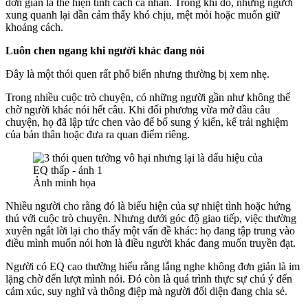
đơn giản là thể hiện tính cách cá nhân. Trong khi đó, những người
xung quanh lại dần cảm thấy khó chịu, mệt mỏi hoặc muốn giữ
khoảng cách.
Luôn chen ngang khi người khác đang nói
Đây là một thói quen rất phổ biến nhưng thường bị xem nhẹ.
Trong nhiều cuộc trò chuyện, có những người gần như không thể
chờ người khác nói hết câu. Khi đối phương vừa mở đầu câu
chuyện, họ đã lập tức chen vào để bổ sung ý kiến, kể trải nghiệm
của bản thân hoặc đưa ra quan điểm riêng.
Ảnh minh họa
Nhiều người cho rằng đó là biểu hiện của sự nhiệt tình hoặc hứng
thú với cuộc trò chuyện. Nhưng dưới góc độ giao tiếp, việc thường
xuyên ngắt lời lại cho thấy một vấn đề khác: họ đang tập trung vào
điều mình muốn nói hơn là điều người khác đang muốn truyền đạt.
Người có EQ cao thường hiểu rằng lắng nghe không đơn giản là im
lặng chờ đến lượt mình nói. Đó còn là quá trình thực sự chú ý đến
cảm xúc, suy nghĩ và thông điệp mà người đối diện đang chia sẻ.