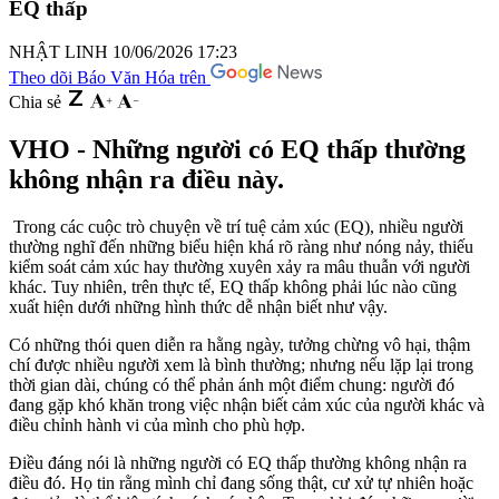
EQ thấp
NHẬT LINH
10/06/2026 17:23
Theo dõi Báo Văn Hóa trên
Chia sẻ
VHO - Những người có EQ thấp thường
không nhận ra điều này.
Trong các cuộc trò chuyện về trí tuệ cảm xúc (EQ), nhiều người
thường nghĩ đến những biểu hiện khá rõ ràng như nóng nảy, thiếu
kiểm soát cảm xúc hay thường xuyên xảy ra mâu thuẫn với người
khác. Tuy nhiên, trên thực tế, EQ thấp không phải lúc nào cũng
xuất hiện dưới những hình thức dễ nhận biết như vậy.
Có những thói quen diễn ra hằng ngày, tưởng chừng vô hại, thậm
chí được nhiều người xem là bình thường; nhưng nếu lặp lại trong
thời gian dài, chúng có thể phản ánh một điểm chung: người đó
đang gặp khó khăn trong việc nhận biết cảm xúc của người khác và
điều chỉnh hành vi của mình cho phù hợp.
Điều đáng nói là những người có EQ thấp thường không nhận ra
điều đó. Họ tin rằng mình chỉ đang sống thật, cư xử tự nhiên hoặc