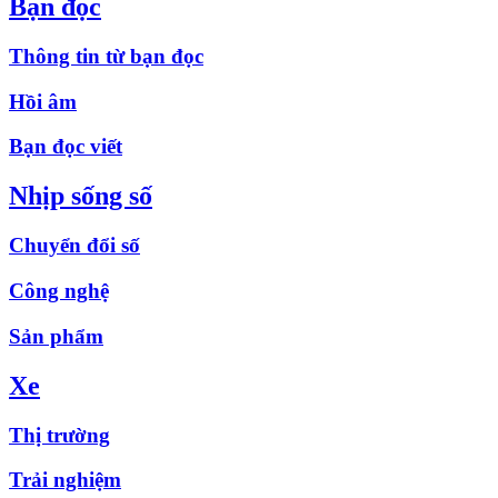
Bạn đọc
Thông tin từ bạn đọc
Hồi âm
Bạn đọc viết
Nhịp sống số
Chuyển đổi số
Công nghệ
Sản phẩm
Xe
Thị trường
Trải nghiệm