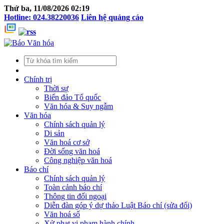
Thứ ba, 11/08/2026 02:19
Hotline: 024.38220036
Liên hệ quảng cáo
Chính trị
Thời sự
Biển đảo Tổ quốc
Văn hóa & Suy ngẫm
Văn hóa
Chính sách quản lý
Di sản
Văn hoá cơ sở
Đời sống văn hoá
Công nghiệp văn hoá
Báo chí
Chính sách quản lý
Toàn cảnh báo chí
Thông tin đối ngoại
Diễn đàn góp ý dự thảo Luật Báo chí (sửa đổi)
Văn hoá số
Xử phạt vi phạm hành chính