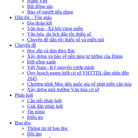
Hàng Việt
Bất động sản
Bảo vệ người tiêu dùng
Dân tộc - Tôn giáo
Đại đoàn kết
Văn hoá - Xã hội vùng miền
Văn hóa, du lịch dân tộc thiểu số
Chuyên đề dân tộc thiểu số và miền núi
Chuyên đề
Học tập và làm theo Bác
Xây dựng và bảo vệ nền tảng tư tưởng của Đảng
Đời sống xanh
Việt Nam - Kỷ nguyên vươn mình
Quy hoạch mạng lưới cơ sở VHTTDL tầm nhìn đến
2045
Chương trình Mục tiêu quốc gia về phát triển văn hóa
Xây dựng môi trường Văn hóa cơ sở
Pháp luật
Cầu nối pháp luật
Giải đáp pháp luật
Tin nóng
Điều tra
Bạn đọc
Thông tin từ bạn đọc
Hồi âm