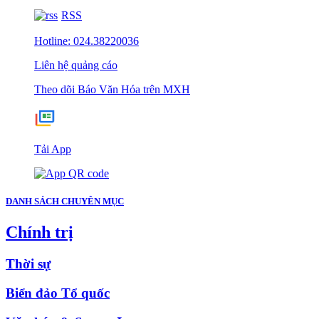
RSS
Hotline: 024.38220036
Liên hệ quảng cáo
Theo dõi Báo Văn Hóa trên MXH
Tải App
DANH SÁCH CHUYÊN MỤC
Chính trị
Thời sự
Biển đảo Tổ quốc