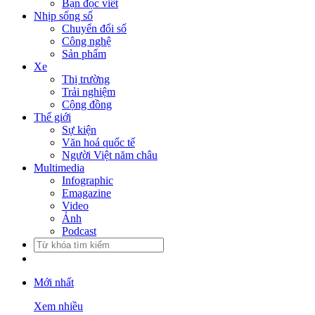
Bạn đọc viết
Nhịp sống số
Chuyển đổi số
Công nghệ
Sản phẩm
Xe
Thị trường
Trải nghiệm
Cộng đồng
Thế giới
Sự kiện
Văn hoá quốc tế
Người Việt năm châu
Multimedia
Infographic
Emagazine
Video
Ảnh
Podcast
Mới nhất
Xem nhiều