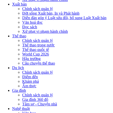
Xuất bản
Chính sách quản lý
Đời sống Xuất bản, In và Phát hành
Diễn đàn góp ý Luật sửa đổi, bổ sung Luật Xuất bản
Văn hoá đọc
Đọc sách
Xử phạt vi phạm hành chính
Thể thao
Chính sách quản lý
Thể thao trong nước
Thể thao quốc tế
World Cup 2026
Hậu trường
Câu chuyện thể thao
Du lịch
Chính sách quản lý
Điểm đến
Khám phá
Ẩm thực
Gia đình
Chính sách quản lý
Gia đình 360 độ
Tâm sự - Chuyện nhà
Nghệ thuật