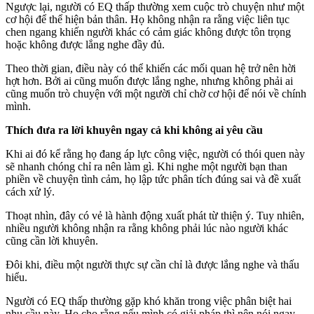
Ngược lại, người có EQ thấp thường xem cuộc trò chuyện như một
cơ hội để thể hiện bản thân. Họ không nhận ra rằng việc liên tục
chen ngang khiến người khác có cảm giác không được tôn trọng
hoặc không được lắng nghe đầy đủ.
Theo thời gian, điều này có thể khiến các mối quan hệ trở nên hời
hợt hơn. Bởi ai cũng muốn được lắng nghe, nhưng không phải ai
cũng muốn trò chuyện với một người chỉ chờ cơ hội để nói về chính
mình.
Thích đưa ra lời khuyên ngay cả khi không ai yêu cầu
Khi ai đó kể rằng họ đang áp lực công việc, người có thói quen này
sẽ nhanh chóng chỉ ra nên làm gì. Khi nghe một người bạn than
phiền về chuyện tình cảm, họ lập tức phân tích đúng sai và đề xuất
cách xử lý.
Thoạt nhìn, đây có vẻ là hành động xuất phát từ thiện ý. Tuy nhiên,
nhiều người không nhận ra rằng không phải lúc nào người khác
cũng cần lời khuyên.
Đôi khi, điều một người thực sự cần chỉ là được lắng nghe và thấu
hiểu.
Người có EQ thấp thường gặp khó khăn trong việc phân biệt hai
nhu cầu này. Họ cho rằng nếu mình có giải pháp thì nên nói ngay.