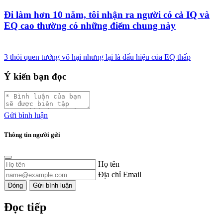
Đi làm hơn 10 năm, tôi nhận ra người có cả IQ và
EQ cao thường có những điểm chung này
3 thói quen tưởng vô hại nhưng lại là dấu hiệu của EQ thấp
Ý kiến bạn đọc
Gửi bình luận
Thông tin người gửi
Họ tên
Địa chỉ Email
Đóng
Gửi bình luận
Đọc tiếp