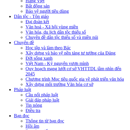
Hàng Việt
Bất động sản
Bảo vệ người tiêu dùng
Dân tộc - Tôn giáo
Đại đoàn kết
Văn hoá - Xã hội vùng miền
Văn hóa, du lịch dân tộc thiểu số
Chuyên đề dân tộc thiểu số và miền núi
Chuyên đề
Học tập và làm theo Bác
Xây dựng và bảo vệ nền tảng tư tưởng của Đảng
Đời sống xanh
Việt Nam - Kỷ nguyên vươn mình
Quy hoạch mạng lưới cơ sở VHTTDL tầm nhìn đến
2045
Chương trình Mục tiêu quốc gia về phát triển văn hóa
Xây dựng môi trường Văn hóa cơ sở
Pháp luật
Cầu nối pháp luật
Giải đáp pháp luật
Tin nóng
Điều tra
Bạn đọc
Thông tin từ bạn đọc
Hồi âm