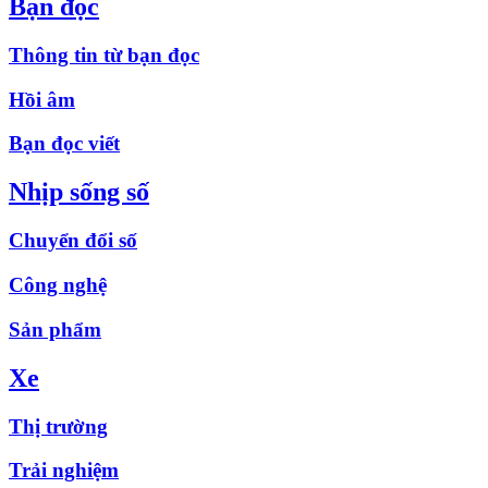
Bạn đọc
Thông tin từ bạn đọc
Hồi âm
Bạn đọc viết
Nhịp sống số
Chuyển đổi số
Công nghệ
Sản phẩm
Xe
Thị trường
Trải nghiệm