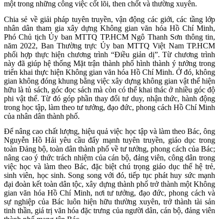
một trong những công việc cốt lõi, then chốt và thường xuyên.
Chia sẻ về giải pháp tuyên truyền, vận động các giới, các tầng lớp
nhân dân tham gia xây dựng Không gian văn hóa Hồ Chí Minh,
Phó Chủ tịch Ủy ban MTTQ TP.HCM Ngô Thanh Sơn thông tin,
năm 2022, Ban Thường trực Ủy ban MTTQ Việt Nam TP.HCM
phối hợp thực hiện chương trình “Điều giản dị”. Từ chương trình
này đã giúp hệ thống Mặt trận thành phố hình thành ý tưởng trong
triển khai thực hiện Không gian văn hóa Hồ Chí Minh. Ở đó, không
gian không đóng khung bằng việc xây dựng không gian vật thể hiện
hữu là tủ sách, góc đọc sách mà còn có thể khai thác ở nhiều góc độ
phi vật thể. Từ đó góp phần thay đổi tư duy, nhận thức, hành động
trong học tập, làm theo tư tưởng, đạo đức, phong cách Hồ Chí Minh
của nhân dân thành phố.
Để nâng cao chất lượng, hiệu quả việc học tập và làm theo Bác, ông
Nguyễn Hồ Hải yêu cầu đẩy mạnh tuyên truyền, giáo dục trong
toàn Đảng bộ, toàn dân thành phố về tư tưởng, phong cách của Bác;
nâng cao ý thức trách nhiệm của cán bộ, đảng viên, công dân trong
việc học và làm theo Bác, đặc biệt chú trọng giáo dục thế hệ trẻ,
sinh viên, học sinh. Song song với đó, tiếp tục phát huy sức mạnh
đại đoàn kết toàn dân tộc, xây dựng thành phố trở thành một Không
gian văn hóa Hồ Chí Minh, nơi tư tưởng, đạo đức, phong cách và
sự nghiệp của Bác luôn hiện hữu thường xuyên, trở thành tài sản
tinh thần, giá trị văn hóa đặc trưng của người dân, cán bộ, đảng viên