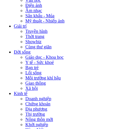
Văn học
Điện ảnh
Âm nhạc
Sân khấu - Múa
Mỹ thuật - Nhiếp ảnh
Giải trí
Truyền hình
Thời trang
Showbiz
Cùng thư giãn
Đời sống
Giáo dục - Khoa học
Y tế - Sức khoẻ
Bạn trẻ
Lối sống
Môi trường khí hậu
Giao thông
Xã hội
Kinh tế
Doanh nghiệp
Chứng khoán
Địa phương
Thị trường
Nông thôn mới
Khởi nghiệp