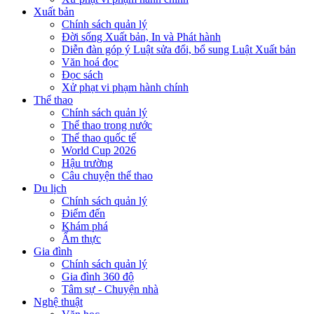
Xuất bản
Chính sách quản lý
Đời sống Xuất bản, In và Phát hành
Diễn đàn góp ý Luật sửa đổi, bổ sung Luật Xuất bản
Văn hoá đọc
Đọc sách
Xử phạt vi phạm hành chính
Thể thao
Chính sách quản lý
Thể thao trong nước
Thể thao quốc tế
World Cup 2026
Hậu trường
Câu chuyện thể thao
Du lịch
Chính sách quản lý
Điểm đến
Khám phá
Ẩm thực
Gia đình
Chính sách quản lý
Gia đình 360 độ
Tâm sự - Chuyện nhà
Nghệ thuật