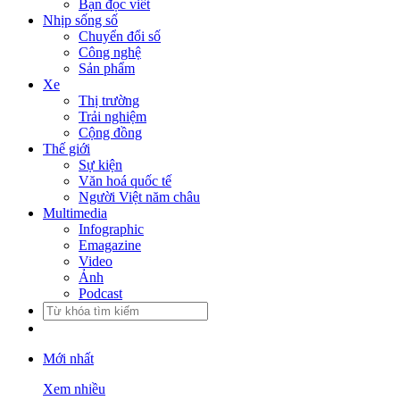
Bạn đọc viết
Nhịp sống số
Chuyển đổi số
Công nghệ
Sản phẩm
Xe
Thị trường
Trải nghiệm
Cộng đồng
Thế giới
Sự kiện
Văn hoá quốc tế
Người Việt năm châu
Multimedia
Infographic
Emagazine
Video
Ảnh
Podcast
Mới nhất
Xem nhiều