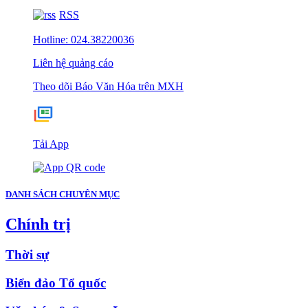
RSS
Hotline: 024.38220036
Liên hệ quảng cáo
Theo dõi Báo Văn Hóa trên MXH
Tải App
DANH SÁCH CHUYÊN MỤC
Chính trị
Thời sự
Biển đảo Tổ quốc