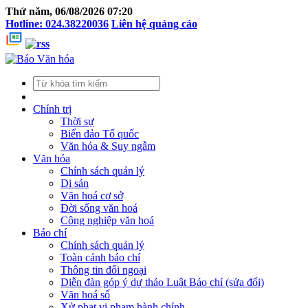
Thứ năm, 06/08/2026 07:20
Hotline: 024.38220036
Liên hệ quảng cáo
Chính trị
Thời sự
Biển đảo Tổ quốc
Văn hóa & Suy ngẫm
Văn hóa
Chính sách quản lý
Di sản
Văn hoá cơ sở
Đời sống văn hoá
Công nghiệp văn hoá
Báo chí
Chính sách quản lý
Toàn cảnh báo chí
Thông tin đối ngoại
Diễn đàn góp ý dự thảo Luật Báo chí (sửa đổi)
Văn hoá số
Xử phạt vi phạm hành chính