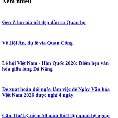
Xem nhiều
Gen Z lan tỏa nét đẹp dân ca Quan họ
Về Hội An, dự lễ vía Quan Công
Lễ hội Việt Nam - Hàn Quốc 2026: Điểm hẹn văn
hóa giữa lòng Đà Nẵng
Đề xuất hoán đổi ngày làm việc để Ngày Văn hóa
Việt Nam 2026 được nghỉ 4 ngày
Cần Thơ kỷ niệm 50 năm thiết lập quan hệ ngoại