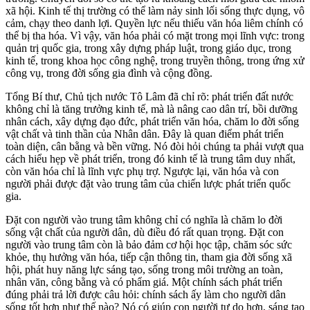
xã hội. Kinh tế thị trường có thể làm nảy sinh lối sống thực dụng, vô
cảm, chạy theo danh lợi. Quyền lực nếu thiếu văn hóa liêm chính có
thể bị tha hóa. Vì vậy, văn hóa phải có mặt trong mọi lĩnh vực: trong
quản trị quốc gia, trong xây dựng pháp luật, trong giáo dục, trong
kinh tế, trong khoa học công nghệ, trong truyền thông, trong ứng xử
công vụ, trong đời sống gia đình và cộng đồng.
Tổng Bí thư, Chủ tịch nước Tô Lâm đã chỉ rõ: phát triển đất nước
không chỉ là tăng trưởng kinh tế, mà là nâng cao dân trí, bồi dưỡng
nhân cách, xây dựng đạo đức, phát triển văn hóa, chăm lo đời sống
vật chất và tinh thần của Nhân dân. Đây là quan điểm phát triển
toàn diện, cân bằng và bền vững. Nó đòi hỏi chúng ta phải vượt qua
cách hiểu hẹp về phát triển, trong đó kinh tế là trung tâm duy nhất,
còn văn hóa chỉ là lĩnh vực phụ trợ. Ngược lại, văn hóa và con
người phải được đặt vào trung tâm của chiến lược phát triển quốc
gia.
Đặt con người vào trung tâm không chỉ có nghĩa là chăm lo đời
sống vật chất của người dân, dù điều đó rất quan trọng. Đặt con
người vào trung tâm còn là bảo đảm cơ hội học tập, chăm sóc sức
khỏe, thụ hưởng văn hóa, tiếp cận thông tin, tham gia đời sống xã
hội, phát huy năng lực sáng tạo, sống trong môi trường an toàn,
nhân văn, công bằng và có phẩm giá. Một chính sách phát triển
đúng phải trả lời được câu hỏi: chính sách ấy làm cho người dân
sống tốt hơn như thế nào? Nó có giúp con người tự do hơn, sáng tạo