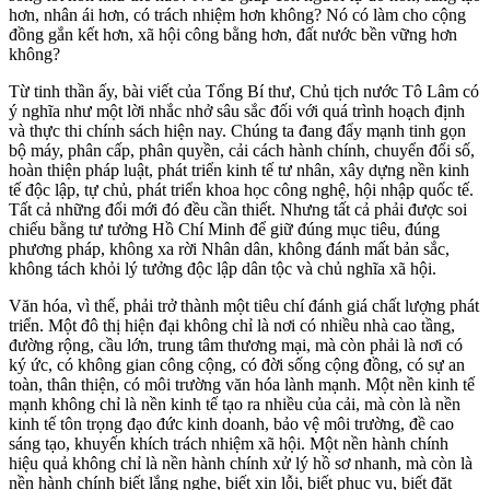
hơn, nhân ái hơn, có trách nhiệm hơn không? Nó có làm cho cộng
đồng gắn kết hơn, xã hội công bằng hơn, đất nước bền vững hơn
không?
Từ tinh thần ấy, bài viết của Tổng Bí thư, Chủ tịch nước Tô Lâm có
ý nghĩa như một lời nhắc nhở sâu sắc đối với quá trình hoạch định
và thực thi chính sách hiện nay. Chúng ta đang đẩy mạnh tinh gọn
bộ máy, phân cấp, phân quyền, cải cách hành chính, chuyển đổi số,
hoàn thiện pháp luật, phát triển kinh tế tư nhân, xây dựng nền kinh
tế độc lập, tự chủ, phát triển khoa học công nghệ, hội nhập quốc tế.
Tất cả những đổi mới đó đều cần thiết. Nhưng tất cả phải được soi
chiếu bằng tư tưởng Hồ Chí Minh để giữ đúng mục tiêu, đúng
phương pháp, không xa rời Nhân dân, không đánh mất bản sắc,
không tách khỏi lý tưởng độc lập dân tộc và chủ nghĩa xã hội.
Văn hóa, vì thế, phải trở thành một tiêu chí đánh giá chất lượng phát
triển. Một đô thị hiện đại không chỉ là nơi có nhiều nhà cao tầng,
đường rộng, cầu lớn, trung tâm thương mại, mà còn phải là nơi có
ký ức, có không gian công cộng, có đời sống cộng đồng, có sự an
toàn, thân thiện, có môi trường văn hóa lành mạnh. Một nền kinh tế
mạnh không chỉ là nền kinh tế tạo ra nhiều của cải, mà còn là nền
kinh tế tôn trọng đạo đức kinh doanh, bảo vệ môi trường, đề cao
sáng tạo, khuyến khích trách nhiệm xã hội. Một nền hành chính
hiệu quả không chỉ là nền hành chính xử lý hồ sơ nhanh, mà còn là
nền hành chính biết lắng nghe, biết xin lỗi, biết phục vụ, biết đặt