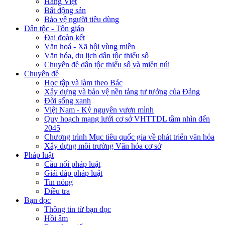
Hàng Việt
Bất động sản
Bảo vệ người tiêu dùng
Dân tộc - Tôn giáo
Đại đoàn kết
Văn hoá - Xã hội vùng miền
Văn hóa, du lịch dân tộc thiểu số
Chuyên đề dân tộc thiểu số và miền núi
Chuyên đề
Học tập và làm theo Bác
Xây dựng và bảo vệ nền tảng tư tưởng của Đảng
Đời sống xanh
Việt Nam - Kỷ nguyên vươn mình
Quy hoạch mạng lưới cơ sở VHTTDL tầm nhìn đến
2045
Chương trình Mục tiêu quốc gia về phát triển văn hóa
Xây dựng môi trường Văn hóa cơ sở
Pháp luật
Cầu nối pháp luật
Giải đáp pháp luật
Tin nóng
Điều tra
Bạn đọc
Thông tin từ bạn đọc
Hồi âm