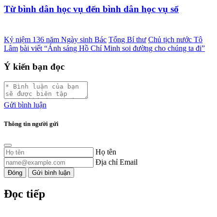
Từ bình dân học vụ đến bình dân học vụ số
Kỷ niệm 136 năm Ngày sinh Bác
Tổng Bí thư
Chủ tịch nước Tô
Lâm
bài viết “Ánh sáng Hồ Chí Minh soi đường cho chúng ta đi”
Ý kiến bạn đọc
Gửi bình luận
Thông tin người gửi
Họ tên
Địa chỉ Email
Đóng
Gửi bình luận
Đọc tiếp