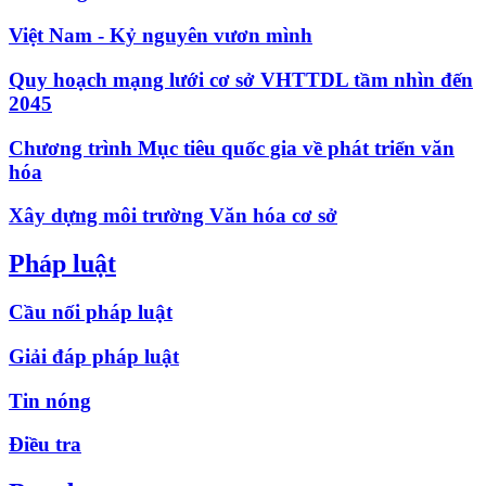
Việt Nam - Kỷ nguyên vươn mình
Quy hoạch mạng lưới cơ sở VHTTDL tầm nhìn đến
2045
Chương trình Mục tiêu quốc gia về phát triển văn
hóa
Xây dựng môi trường Văn hóa cơ sở
Pháp luật
Cầu nối pháp luật
Giải đáp pháp luật
Tin nóng
Điều tra