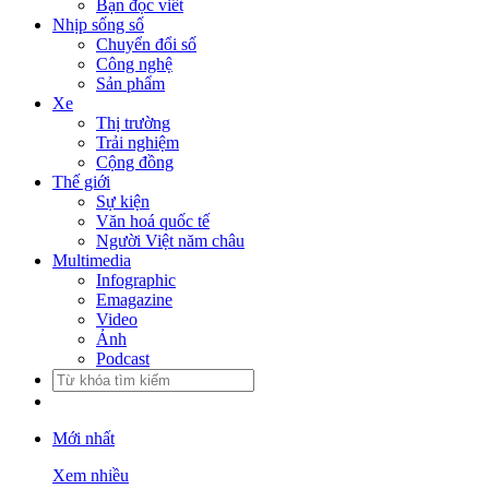
Bạn đọc viết
Nhịp sống số
Chuyển đổi số
Công nghệ
Sản phẩm
Xe
Thị trường
Trải nghiệm
Cộng đồng
Thế giới
Sự kiện
Văn hoá quốc tế
Người Việt năm châu
Multimedia
Infographic
Emagazine
Video
Ảnh
Podcast
Mới nhất
Xem nhiều