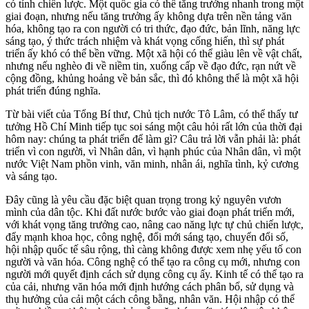
có tính chiến lược. Một quốc gia có thể tăng trưởng nhanh trong một
giai đoạn, nhưng nếu tăng trưởng ấy không dựa trên nền tảng văn
hóa, không tạo ra con người có tri thức, đạo đức, bản lĩnh, năng lực
sáng tạo, ý thức trách nhiệm và khát vọng cống hiến, thì sự phát
triển ấy khó có thể bền vững. Một xã hội có thể giàu lên về vật chất,
nhưng nếu nghèo đi về niềm tin, xuống cấp về đạo đức, rạn nứt về
cộng đồng, khủng hoảng về bản sắc, thì đó không thể là một xã hội
phát triển đúng nghĩa.
Từ bài viết của Tổng Bí thư, Chủ tịch nước Tô Lâm, có thể thấy tư
tưởng Hồ Chí Minh tiếp tục soi sáng một câu hỏi rất lớn của thời đại
hôm nay: chúng ta phát triển để làm gì? Câu trả lời vẫn phải là: phát
triển vì con người, vì Nhân dân, vì hạnh phúc của Nhân dân, vì một
nước Việt Nam phồn vinh, văn minh, nhân ái, nghĩa tình, kỷ cương
và sáng tạo.
Đây cũng là yêu cầu đặc biệt quan trọng trong kỷ nguyên vươn
mình của dân tộc. Khi đất nước bước vào giai đoạn phát triển mới,
với khát vọng tăng trưởng cao, nâng cao năng lực tự chủ chiến lược,
đẩy mạnh khoa học, công nghệ, đổi mới sáng tạo, chuyển đổi số,
hội nhập quốc tế sâu rộng, thì càng không được xem nhẹ yếu tố con
người và văn hóa. Công nghệ có thể tạo ra công cụ mới, nhưng con
người mới quyết định cách sử dụng công cụ ấy. Kinh tế có thể tạo ra
của cải, nhưng văn hóa mới định hướng cách phân bổ, sử dụng và
thụ hưởng của cải một cách công bằng, nhân văn. Hội nhập có thể