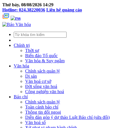
Thứ bảy, 08/08/2026 14:29
Hotline: 024.38220036
Liên hệ quảng cáo
Chính trị
Thời sự
Biển đảo Tổ quốc
Văn hóa & Suy ngẫm
Văn hóa
Chính sách quản lý
Di sản
Văn hoá cơ sở
Đời sống văn hoá
Công nghiệp văn hoá
Báo chí
Chính sách quản lý
Toàn cảnh báo chí
Thông tin đối ngoại
Diễn đàn góp ý dự thảo Luật Báo chí (sửa đổi)
Văn hoá số
Xử phạt vi phạm hành chính