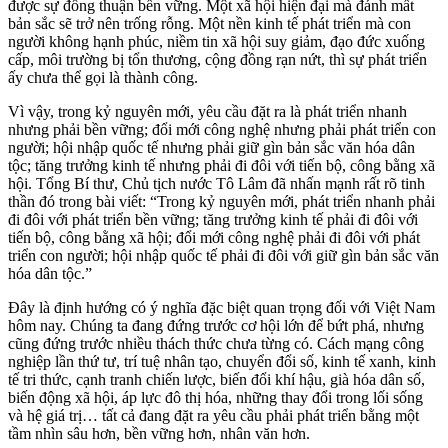
được sự đồng thuận bền vững. Một xã hội hiện đại mà đánh mất
bản sắc sẽ trở nên trống rỗng. Một nền kinh tế phát triển mà con
người không hạnh phúc, niềm tin xã hội suy giảm, đạo đức xuống
cấp, môi trường bị tổn thương, cộng đồng rạn nứt, thì sự phát triển
ấy chưa thể gọi là thành công.
Vì vậy, trong kỷ nguyên mới, yêu cầu đặt ra là phát triển nhanh
nhưng phải bền vững; đổi mới công nghệ nhưng phải phát triển con
người; hội nhập quốc tế nhưng phải giữ gìn bản sắc văn hóa dân
tộc; tăng trưởng kinh tế nhưng phải đi đôi với tiến bộ, công bằng xã
hội. Tổng Bí thư, Chủ tịch nước Tô Lâm đã nhấn mạnh rất rõ tinh
thần đó trong bài viết: “Trong kỷ nguyên mới, phát triển nhanh phải
đi đôi với phát triển bền vững; tăng trưởng kinh tế phải đi đôi với
tiến bộ, công bằng xã hội; đổi mới công nghệ phải đi đôi với phát
triển con người; hội nhập quốc tế phải đi đôi với giữ gìn bản sắc văn
hóa dân tộc.”
Đây là định hướng có ý nghĩa đặc biệt quan trọng đối với Việt Nam
hôm nay. Chúng ta đang đứng trước cơ hội lớn để bứt phá, nhưng
cũng đứng trước nhiều thách thức chưa từng có. Cách mạng công
nghiệp lần thứ tư, trí tuệ nhân tạo, chuyển đổi số, kinh tế xanh, kinh
tế tri thức, cạnh tranh chiến lược, biến đổi khí hậu, già hóa dân số,
biến động xã hội, áp lực đô thị hóa, những thay đổi trong lối sống
và hệ giá trị… tất cả đang đặt ra yêu cầu phải phát triển bằng một
tầm nhìn sâu hơn, bền vững hơn, nhân văn hơn.