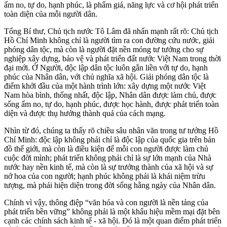
ấm no, tự do, hạnh phúc, là phẩm giá, năng lực và cơ hội phát triển
toàn diện của mỗi người dân.
Tổng Bí thư, Chủ tịch nước Tô Lâm đã nhấn mạnh rất rõ: Chủ tịch
Hồ Chí Minh không chỉ là người tìm ra con đường cứu nước, giải
phóng dân tộc, mà còn là người đặt nền móng tư tưởng cho sự
nghiệp xây dựng, bảo vệ và phát triển đất nước Việt Nam trong thời
đại mới. Ở Người, độc lập dân tộc luôn gắn liền với tự do, hạnh
phúc của Nhân dân, với chủ nghĩa xã hội. Giải phóng dân tộc là
điểm khởi đầu của một hành trình lớn: xây dựng một nước Việt
Nam hòa bình, thống nhất, độc lập, Nhân dân được làm chủ, được
sống ấm no, tự do, hạnh phúc, được học hành, được phát triển toàn
diện và được thụ hưởng thành quả của cách mạng.
Nhìn từ đó, chúng ta thấy rõ chiều sâu nhân văn trong tư tưởng Hồ
Chí Minh: độc lập không phải chỉ là độc lập của quốc gia trên bản
đồ thế giới, mà còn là điều kiện để mỗi con người được làm chủ
cuộc đời mình; phát triển không phải chỉ là sự lớn mạnh của Nhà
nước hay nền kinh tế, mà còn là sự trưởng thành của xã hội và sự
nở hoa của con người; hạnh phúc không phải là khái niệm trừu
tượng, mà phải hiện diện trong đời sống hằng ngày của Nhân dân.
Chính vì vậy, thông điệp “văn hóa và con người là nền tảng của
phát triển bền vững” không phải là một khẩu hiệu mềm mại đặt bên
cạnh các chính sách kinh tế - xã hội. Đó là một quan điểm phát triển