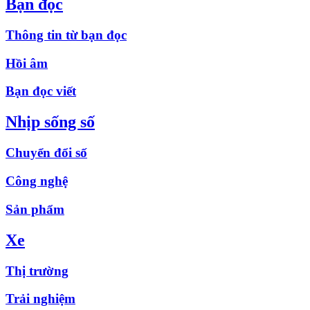
Bạn đọc
Thông tin từ bạn đọc
Hồi âm
Bạn đọc viết
Nhịp sống số
Chuyển đổi số
Công nghệ
Sản phẩm
Xe
Thị trường
Trải nghiệm