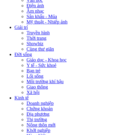
Văn học
Điện ảnh
Âm nhạc
Sân khấu - Múa
Mỹ thuật - Nhiếp ảnh
Giải trí
Truyền hình
Thời trang
Showbiz
Cùng thư giãn
Đời sống
Giáo dục - Khoa học
Y tế - Sức khoẻ
Bạn trẻ
Lối sống
Môi trường khí hậu
Giao thông
Xã hội
Kinh tế
Doanh nghiệp
Chứng khoán
Địa phương
Thị trường
Nông thôn mới
Khởi nghiệp