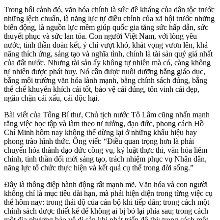
Trong bối cảnh đó, văn hóa chính là sức đề kháng của dân tộc trước
những lệch chuẩn, là năng lực tự điều chỉnh của xã hội trước những
biến động, là nguồn lực mềm giúp quốc gia tăng sức hấp dẫn, sức
thuyết phục và sức lan tỏa. Con người Việt Nam, với lòng yêu
nước, tinh thần đoàn kết, ý chí vượt khó, khát vọng vươn lên, khả
năng thích ứng, sáng tạo và nghĩa tình, chính là tài sản quý giá nhất
của đất nước. Nhưng tài sản ấy không tự nhiên mà có, càng không
tự nhiên được phát huy. Nó cần được nuôi dưỡng bằng giáo dục,
bằng môi trường văn hóa lành mạnh, bằng chính sách đúng, bằng
thể chế khuyến khích cái tốt, bảo vệ cái đúng, tôn vinh cái đẹp,
ngăn chặn cái xấu, cái độc hại.
Bài viết của Tổng Bí thư, Chủ tịch nước Tô Lâm cũng nhấn mạnh
rằng việc học tập và làm theo tư tưởng, đạo đức, phong cách Hồ
Chí Minh hôm nay không thể dừng lại ở những khẩu hiệu hay
phong trào hình thức. Ông viết: “Điều quan trọng hơn là phải
chuyển hóa thành đạo đức công vụ, kỷ luật thực thi, văn hóa liêm
chính, tinh thần đổi mới sáng tạo, trách nhiệm phục vụ Nhân dân,
năng lực tổ chức thực hiện và kết quả cụ thể trong đời sống.”
Đây là thông điệp hành động rất mạnh mẽ. Văn hóa và con người
không chỉ là mục tiêu dài hạn, mà phải hiện diện trong từng việc cụ
thể hôm nay: trong thái độ của cán bộ khi tiếp dân; trong cách một
chính sách được thiết kế để không ai bị bỏ lại phía sau; trong cách
một địa phương bảo vệ di sản khi phát triển đô thị; trong cách một