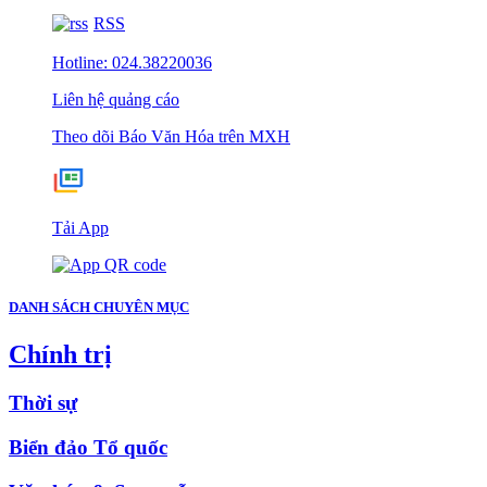
RSS
Hotline: 024.38220036
Liên hệ quảng cáo
Theo dõi Báo Văn Hóa trên MXH
Tải App
DANH SÁCH CHUYÊN MỤC
Chính trị
Thời sự
Biển đảo Tổ quốc