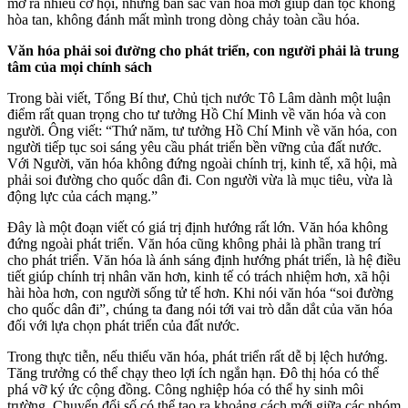
mở ra nhiều cơ hội, nhưng bản sắc văn hóa mới giúp dân tộc không
hòa tan, không đánh mất mình trong dòng chảy toàn cầu hóa.
Văn hóa phải soi đường cho phát triển, con người phải là trung
tâm của mọi chính sách
Trong bài viết, Tổng Bí thư, Chủ tịch nước Tô Lâm dành một luận
điểm rất quan trọng cho tư tưởng Hồ Chí Minh về văn hóa và con
người. Ông viết: “Thứ năm, tư tưởng Hồ Chí Minh về văn hóa, con
người tiếp tục soi sáng yêu cầu phát triển bền vững của đất nước.
Với Người, văn hóa không đứng ngoài chính trị, kinh tế, xã hội, mà
phải soi đường cho quốc dân đi. Con người vừa là mục tiêu, vừa là
động lực của cách mạng.”
Đây là một đoạn viết có giá trị định hướng rất lớn. Văn hóa không
đứng ngoài phát triển. Văn hóa cũng không phải là phần trang trí
cho phát triển. Văn hóa là ánh sáng định hướng phát triển, là hệ điều
tiết giúp chính trị nhân văn hơn, kinh tế có trách nhiệm hơn, xã hội
hài hòa hơn, con người sống tử tế hơn. Khi nói văn hóa “soi đường
cho quốc dân đi”, chúng ta đang nói tới vai trò dẫn dắt của văn hóa
đối với lựa chọn phát triển của đất nước.
Trong thực tiễn, nếu thiếu văn hóa, phát triển rất dễ bị lệch hướng.
Tăng trưởng có thể chạy theo lợi ích ngắn hạn. Đô thị hóa có thể
phá vỡ ký ức cộng đồng. Công nghiệp hóa có thể hy sinh môi
trường. Chuyển đổi số có thể tạo ra khoảng cách mới giữa các nhóm