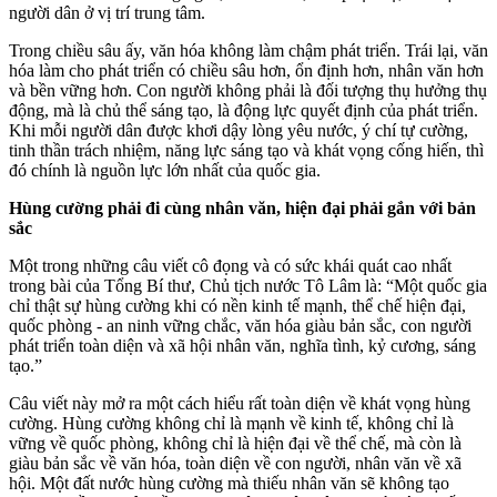
người dân ở vị trí trung tâm.
Trong chiều sâu ấy, văn hóa không làm chậm phát triển. Trái lại, văn
hóa làm cho phát triển có chiều sâu hơn, ổn định hơn, nhân văn hơn
và bền vững hơn. Con người không phải là đối tượng thụ hưởng thụ
động, mà là chủ thể sáng tạo, là động lực quyết định của phát triển.
Khi mỗi người dân được khơi dậy lòng yêu nước, ý chí tự cường,
tinh thần trách nhiệm, năng lực sáng tạo và khát vọng cống hiến, thì
đó chính là nguồn lực lớn nhất của quốc gia.
Hùng cường phải đi cùng nhân văn, hiện đại phải gắn với bản
sắc
Một trong những câu viết cô đọng và có sức khái quát cao nhất
trong bài của Tổng Bí thư, Chủ tịch nước Tô Lâm là: “Một quốc gia
chỉ thật sự hùng cường khi có nền kinh tế mạnh, thể chế hiện đại,
quốc phòng - an ninh vững chắc, văn hóa giàu bản sắc, con người
phát triển toàn diện và xã hội nhân văn, nghĩa tình, kỷ cương, sáng
tạo.”
Câu viết này mở ra một cách hiểu rất toàn diện về khát vọng hùng
cường. Hùng cường không chỉ là mạnh về kinh tế, không chỉ là
vững về quốc phòng, không chỉ là hiện đại về thể chế, mà còn là
giàu bản sắc về văn hóa, toàn diện về con người, nhân văn về xã
hội. Một đất nước hùng cường mà thiếu nhân văn sẽ không tạo