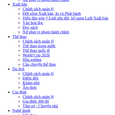
Xuất bản
Chính sách quản lý
Đời sống Xuất bản, In và Phát hành
Diễn đàn góp ý Luật sửa đổi, bổ sung Luật Xuất bản
Văn hoá đọc
Đọc sách
Xử phạt vi phạm hành chính
Thể thao
Chính sách quản lý
Thể thao trong nước
Thể thao quốc tế
World Cup 2026
Hậu trường
Câu chuyện thể thao
Du lịch
Chính sách quản lý
Điểm đến
Khám phá
Ẩm thực
Gia đình
Chính sách quản lý
Gia đình 360 độ
Tâm sự - Chuyện nhà
Nghệ thuật