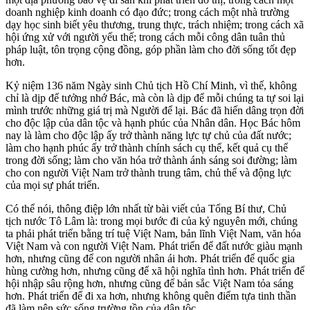
doanh nghiệp kinh doanh có đạo đức; trong cách một nhà trường
dạy học sinh biết yêu thương, trung thực, trách nhiệm; trong cách xã
hội ứng xử với người yếu thế; trong cách mỗi công dân tuân thủ
pháp luật, tôn trọng cộng đồng, góp phần làm cho đời sống tốt đẹp
hơn.
Kỷ niệm 136 năm Ngày sinh Chủ tịch Hồ Chí Minh, vì thế, không
chỉ là dịp để tưởng nhớ Bác, mà còn là dịp để mỗi chúng ta tự soi lại
mình trước những giá trị mà Người để lại. Bác đã hiến dâng trọn đời
cho độc lập của dân tộc và hạnh phúc của Nhân dân. Học Bác hôm
nay là làm cho độc lập ấy trở thành năng lực tự chủ của đất nước;
làm cho hạnh phúc ấy trở thành chính sách cụ thể, kết quả cụ thể
trong đời sống; làm cho văn hóa trở thành ánh sáng soi đường; làm
cho con người Việt Nam trở thành trung tâm, chủ thể và động lực
của mọi sự phát triển.
Có thể nói, thông điệp lớn nhất từ bài viết của Tổng Bí thư, Chủ
tịch nước Tô Lâm là: trong mọi bước đi của kỷ nguyên mới, chúng
ta phải phát triển bằng trí tuệ Việt Nam, bản lĩnh Việt Nam, văn hóa
Việt Nam và con người Việt Nam. Phát triển để đất nước giàu mạnh
hơn, nhưng cũng để con người nhân ái hơn. Phát triển để quốc gia
hùng cường hơn, nhưng cũng để xã hội nghĩa tình hơn. Phát triển để
hội nhập sâu rộng hơn, nhưng cũng để bản sắc Việt Nam tỏa sáng
hơn. Phát triển để đi xa hơn, nhưng không quên điểm tựa tinh thần
đã làm nên sức sống trường tồn của dân tộc.