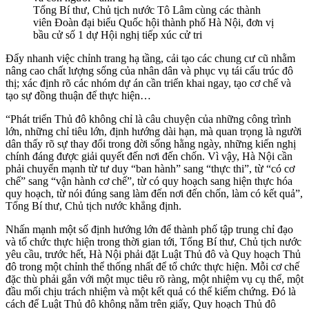
Tổng Bí thư, Chủ tịch nước Tô Lâm cùng các thành
viên Đoàn đại biểu Quốc hội thành phố Hà Nội, đơn vị
bầu cử số 1 dự Hội nghị tiếp xúc cử tri
Đẩy nhanh việc chỉnh trang hạ tầng, cải tạo các chung cư cũ nhằm
nâng cao chất lượng sống của nhân dân và phục vụ tái cấu trúc đô
thị; xác định rõ các nhóm dự án cần triển khai ngay, tạo cơ chế và
tạo sự đồng thuận để thực hiện…
“Phát triển Thủ đô không chỉ là câu chuyện của những công trình
lớn, những chỉ tiêu lớn, định hướng dài hạn, mà quan trọng là người
dân thấy rõ sự thay đổi trong đời sống hằng ngày, những kiến nghị
chính đáng được giải quyết đến nơi đến chốn. Vì vậy, Hà Nội cần
phải chuyển mạnh từ tư duy “ban hành” sang “thực thi”, từ “có cơ
chế” sang “vận hành cơ chế”, từ có quy hoạch sang hiện thực hóa
quy hoạch, từ nói đúng sang làm đến nơi đến chốn, làm có kết quả”,
Tổng Bí thư, Chủ tịch nước khẳng định.
Nhấn mạnh một số định hướng lớn để thành phố tập trung chỉ đạo
và tổ chức thực hiện trong thời gian tới, Tổng Bí thư, Chủ tịch nước
yêu cầu, trước hết, Hà Nội phải đặt Luật Thủ đô và Quy hoạch Thủ
đô trong một chỉnh thể thống nhất để tổ chức thực hiện. Mỗi cơ chế
đặc thù phải gắn với một mục tiêu rõ ràng, một nhiệm vụ cụ thể, một
đầu mối chịu trách nhiệm và một kết quả có thể kiểm chứng. Đó là
cách để Luật Thủ đô không nằm trên giấy, Quy hoạch Thủ đô