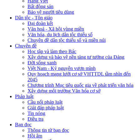
Hàng Việt
Bất động sản
Bảo vệ người tiêu dùng
Dân tộc - Tôn giáo
Đại đoàn kết
Văn hoá - Xã hội vùng miền
Văn hóa, du lịch dân tộc thiểu số
Chuyên đề dân tộc thiểu số và miền núi
Chuyên đề
Học tập và làm theo Bác
Xây dựng và bảo vệ nền tảng tư tưởng của Đảng
Đời sống xanh
Việt Nam - Kỷ nguyên vươn mình
Quy hoạch mạng lưới cơ sở VHTTDL tầm nhìn đến
2045
Chương trình Mục tiêu quốc gia về phát triển văn hóa
Xây dựng môi trường Văn hóa cơ sở
Pháp luật
Cầu nối pháp luật
Giải đáp pháp luật
Tin nóng
Điều tra
Bạn đọc
Thông tin từ bạn đọc
Hồi âm