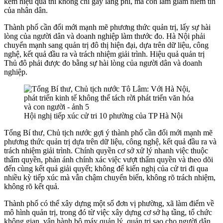
kém hiệu quả thì không chỉ gây lãng phí, mà còn làm giảm niềm tin
của nhân dân.
Thành phố cần đổi mới mạnh mẽ phương thức quản trị, lấy sự hài
lòng của người dân và doanh nghiệp làm thước đo. Hà Nội phải
chuyển mạnh sang quản trị đô thị hiện đại, dựa trên dữ liệu, công
nghệ, kết quả đầu ra và trách nhiệm giải trình. Hiệu quả quản trị
Thủ đô phải được đo bằng sự hài lòng của người dân và doanh
nghiệp.
Hội nghị tiếp xúc cử tri 10 phường của TP Hà Nội
Tổng Bí thư, Chủ tịch nước gợi ý thành phố cần đổi mới mạnh mẽ
phương thức quản trị dựa trên dữ liệu, công nghệ, kết quả đầu ra và
trách nhiệm giải trình. Chính quyền cơ sở xử lý nhanh việc thuộc
thẩm quyền, phản ánh chính xác việc vượt thẩm quyền và theo dõi
đến cùng kết quả giải quyết; không để kiến nghị của cử tri đi qua
nhiều kỳ tiếp xúc mà vẫn chậm chuyển biến, không rõ trách nhiệm,
không rõ kết quả.
Thành phố có thể xây dựng một số đơn vị phường, xã làm điểm về
mô hình quản trị, trong đó từ việc xây dựng cơ sở hạ tầng, tổ chức
không gian, vận hành bộ máy quản lý, quản trị sao cho người dân