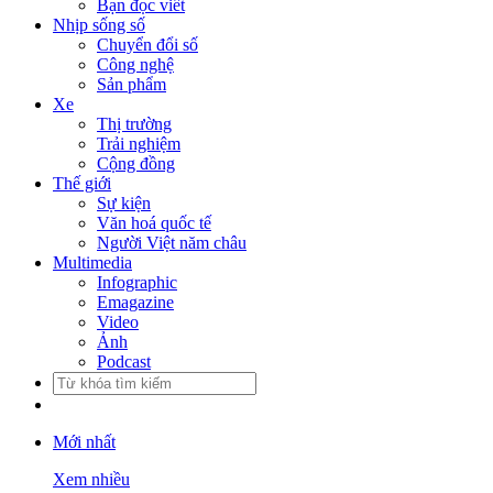
Bạn đọc viết
Nhịp sống số
Chuyển đổi số
Công nghệ
Sản phẩm
Xe
Thị trường
Trải nghiệm
Cộng đồng
Thế giới
Sự kiện
Văn hoá quốc tế
Người Việt năm châu
Multimedia
Infographic
Emagazine
Video
Ảnh
Podcast
Mới nhất
Xem nhiều