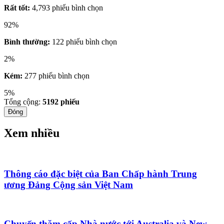
Rất tốt:
4,793 phiếu bình chọn
92%
Bình thường:
122 phiếu bình chọn
2%
Kém:
277 phiếu bình chọn
5%
Tổng cộng:
5192
phiếu
Đóng
Xem nhiều
Thông cáo đặc biệt của Ban Chấp hành Trung
ương Đảng Cộng sản Việt Nam
Chuyến thăm cấp Nhà nước tới Australia và New