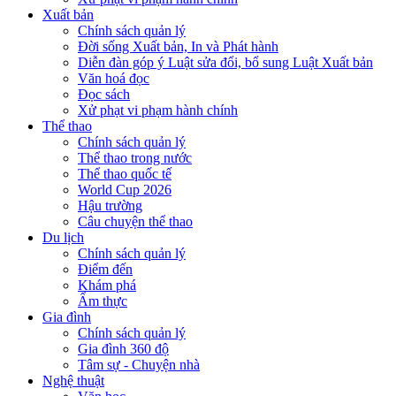
Xuất bản
Chính sách quản lý
Đời sống Xuất bản, In và Phát hành
Diễn đàn góp ý Luật sửa đổi, bổ sung Luật Xuất bản
Văn hoá đọc
Đọc sách
Xử phạt vi phạm hành chính
Thể thao
Chính sách quản lý
Thể thao trong nước
Thể thao quốc tế
World Cup 2026
Hậu trường
Câu chuyện thể thao
Du lịch
Chính sách quản lý
Điểm đến
Khám phá
Ẩm thực
Gia đình
Chính sách quản lý
Gia đình 360 độ
Tâm sự - Chuyện nhà
Nghệ thuật