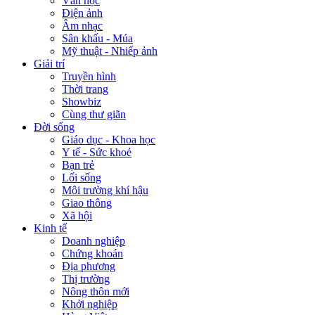
Văn học
Điện ảnh
Âm nhạc
Sân khấu - Múa
Mỹ thuật - Nhiếp ảnh
Giải trí
Truyền hình
Thời trang
Showbiz
Cùng thư giãn
Đời sống
Giáo dục - Khoa học
Y tế - Sức khoẻ
Bạn trẻ
Lối sống
Môi trường khí hậu
Giao thông
Xã hội
Kinh tế
Doanh nghiệp
Chứng khoán
Địa phương
Thị trường
Nông thôn mới
Khởi nghiệp