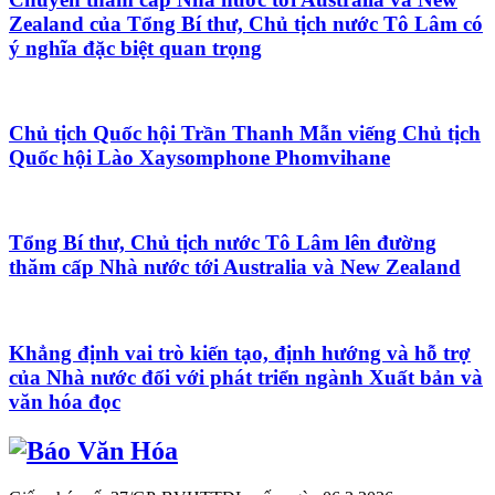
Zealand của Tổng Bí thư, Chủ tịch nước Tô Lâm có
ý nghĩa đặc biệt quan trọng
Chủ tịch Quốc hội Trần Thanh Mẫn viếng Chủ tịch
Quốc hội Lào Xaysomphone Phomvihane
Tổng Bí thư, Chủ tịch nước Tô Lâm lên đường
thăm cấp Nhà nước tới Australia và New Zealand
Khẳng định vai trò kiến tạo, định hướng và hỗ trợ
của Nhà nước đối với phát triển ngành Xuất bản và
văn hóa đọc