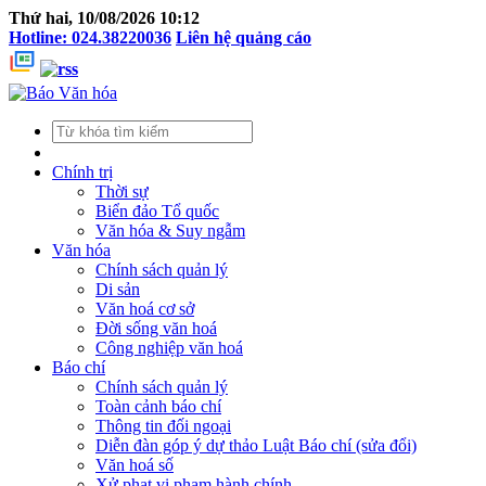
Thứ hai, 10/08/2026 10:12
Hotline: 024.38220036
Liên hệ quảng cáo
Chính trị
Thời sự
Biển đảo Tổ quốc
Văn hóa & Suy ngẫm
Văn hóa
Chính sách quản lý
Di sản
Văn hoá cơ sở
Đời sống văn hoá
Công nghiệp văn hoá
Báo chí
Chính sách quản lý
Toàn cảnh báo chí
Thông tin đối ngoại
Diễn đàn góp ý dự thảo Luật Báo chí (sửa đổi)
Văn hoá số
Xử phạt vi phạm hành chính