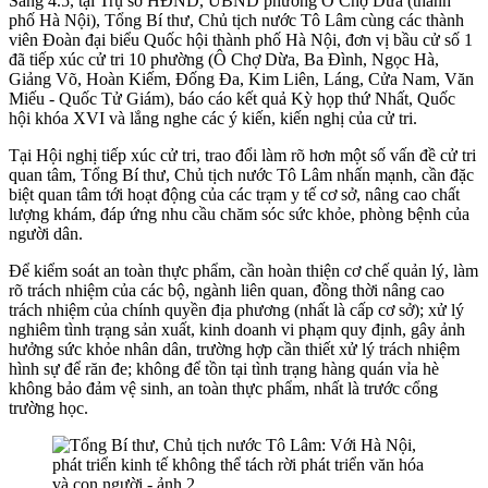
Sáng 4.5, tại Trụ sở HĐND, UBND phường Ô Chợ Dừa (thành
phố Hà Nội), Tổng Bí thư, Chủ tịch nước Tô Lâm cùng các thành
viên Đoàn đại biểu Quốc hội thành phố Hà Nội, đơn vị bầu cử số 1
đã tiếp xúc cử tri 10 phường (Ô Chợ Dừa, Ba Đình, Ngọc Hà,
Giảng Võ, Hoàn Kiếm, Đống Đa, Kim Liên, Láng, Cửa Nam, Văn
Miếu - Quốc Tử Giám), báo cáo kết quả Kỳ họp thứ Nhất, Quốc
hội khóa XVI và lắng nghe các ý kiến, kiến nghị của cử tri.
Tại Hội nghị tiếp xúc cử tri, trao đổi làm rõ hơn một số vấn đề cử tri
quan tâm, Tổng Bí thư, Chủ tịch nước Tô Lâm nhấn mạnh, cần đặc
biệt quan tâm tới hoạt động của các trạm y tế cơ sở, nâng cao chất
lượng khám, đáp ứng nhu cầu chăm sóc sức khỏe, phòng bệnh của
người dân.
Để kiểm soát an toàn thực phẩm, cần hoàn thiện cơ chế quản lý, làm
rõ trách nhiệm của các bộ, ngành liên quan, đồng thời nâng cao
trách nhiệm của chính quyền địa phương (nhất là cấp cơ sở); xử lý
nghiêm tình trạng sản xuất, kinh doanh vi phạm quy định, gây ảnh
hưởng sức khỏe nhân dân, trường hợp cần thiết xử lý trách nhiệm
hình sự để răn đe; không để tồn tại tình trạng hàng quán vỉa hè
không bảo đảm vệ sinh, an toàn thực phẩm, nhất là trước cổng
trường học.