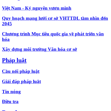
Việt Nam - Kỷ nguyên vươn mình
Quy hoạch mạng lưới cơ sở VHTTDL tầm nhìn đến
2045
Chương trình Mục tiêu quốc gia về phát triển văn
hóa
Xây dựng môi trường Văn hóa cơ sở
Pháp luật
Cầu nối pháp luật
Giải đáp pháp luật
Tin nóng
Điều tra