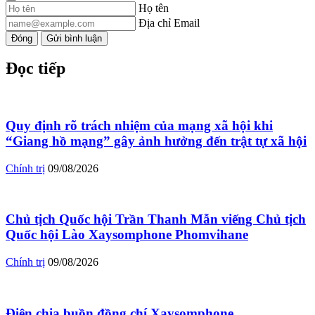
Họ tên
Địa chỉ Email
Đóng
Gửi bình luận
Đọc tiếp
Quy định rõ trách nhiệm của mạng xã hội khi
“Giang hồ mạng” gây ảnh hưởng đến trật tự xã hội
Chính trị
09/08/2026
Chủ tịch Quốc hội Trần Thanh Mẫn viếng Chủ tịch
Quốc hội Lào Xaysomphone Phomvihane
Chính trị
09/08/2026
Điện chia buồn đồng chí Xaysomphone