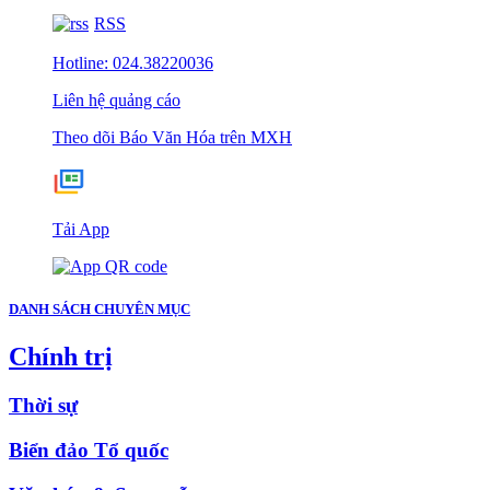
RSS
Hotline: 024.38220036
Liên hệ quảng cáo
Theo dõi Báo Văn Hóa trên MXH
Tải App
DANH SÁCH CHUYÊN MỤC
Chính trị
Thời sự
Biển đảo Tổ quốc