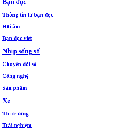
Bạn đọc
Thông tin từ bạn đọc
Hồi âm
Bạn đọc viết
Nhịp sống số
Chuyển đổi số
Công nghệ
Sản phẩm
Xe
Thị trường
Trải nghiệm