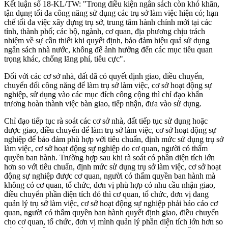
Kết luận số 18-KL/TW: "Trong điều kiện ngân sách còn khó khăn,
tận dụng tối đa công năng sử dụng các trụ sở làm việc hiện có; hạn
chế tối đa việc xây dựng trụ sở, trung tâm hành chính mới tại các
tỉnh, thành phố; các bộ, ngành, cơ quan, địa phương chịu trách
nhiệm về sự cần thiết khi quyết định, bảo đảm hiệu quả sử dụng
ngân sách nhà nước, không để ảnh hưởng đến các mục tiêu quan
trọng khác, chống lãng phí, tiêu cực".
Đối với các cơ sở nhà, đất đã có quyết định giao, điều chuyển,
chuyển đổi công năng để làm trụ sở làm việc, cơ sở hoạt động sự
nghiệp, sử dụng vào các mục đích công cộng thì chỉ đạo khẩn
trương hoàn thành việc bàn giao, tiếp nhận, đưa vào sử dụng.
Chỉ đạo tiếp tục rà soát các cơ sở nhà, đất tiếp tục sử dụng hoặc
được giao, điều chuyển để làm trụ sở làm việc, cơ sở hoạt động sự
nghiệp để bảo đảm phù hợp với tiêu chuẩn, định mức sử dụng trụ sở
làm việc, cơ sở hoạt động sự nghiệp do cơ quan, người có thẩm
quyền ban hành. Trường hợp sau khi rà soát có phần diện tích lớn
hơn so với tiêu chuẩn, định mức sử dụng trụ sở làm việc, cơ sở hoạt
động sự nghiệp được cơ quan, người có thẩm quyền ban hành mà
không có cơ quan, tổ chức, đơn vị phù hợp có nhu cầu nhận giao,
điều chuyển phần diện tích đó thì cơ quan, tổ chức, đơn vị đang
quản lý trụ sở làm việc, cơ sở hoạt động sự nghiệp phải báo cáo cơ
quan, người có thẩm quyền ban hành quyết định giao, điều chuyển
cho cơ quan, tổ chức, đơn vị mình quản lý phần diện tích lớn hơn so