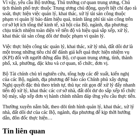
Vì vậy, yêu cầu Bộ trưởng, Thủ trưởng cơ quan trung ương, Chủ
tịch thành phố trực thuộc Trung ương chủ động, quyết liệt chỉ đạo rà
soát, thực hiện việc quản lý, khai thác, xử lý tài sản công thuộc
phạm vi quản lý bảo đảm hiệu quả, tránh lãng phí tài sản công trên
cơ sở lợi ích tổng thể kinh tế, xã hội của Bộ, ngành, địa phương;
chịu trách nhiệm toàn diện về tiến độ và hiệu quả sắp xếp, xử lý,
khai thác tài sản công dôi dư thuộc phạm vi quản lý.
Việc thực hiện công tác quản lý, khai thác, xử lý nhà, đất dôi dư là
một trong những tiêu chí để đánh giá kết quả thực hiện nhiệm vụ
(KPI) đối với người đứng đầu Bộ, cơ quan trung ương, tỉnh, thành
phố, xã, phường, đặc khu và cơ quan, tổ chức, đơn vị.
Bộ Tài chính chủ trì nghiên cứu, tổng hợp các đề xuất, kiến nghị
của các Bộ, ngành, địa phương để báo cáo Chính phủ xây dựng
Nghị quyết đặc thù theo trình tự, thủ tục rút gọn để xử lý đẩy nhanh
tiến độ xử lý, khai thác các cơ sở nhà, đất dôi dư do sắp xếp tổ chức
bộ máy, sắp xếp đơn vị hành chính nhằm đáp ứng yêu cầu thực tiễn.
Thường xuyên nắm bắt, theo dõi tình hình quản lý, khai thác, xử lý
nhà, đất dôi dư của các Bộ, ngành, địa phương để kịp thời hướng
dẫn, đôn đốc thực hiện…
Tin liên quan