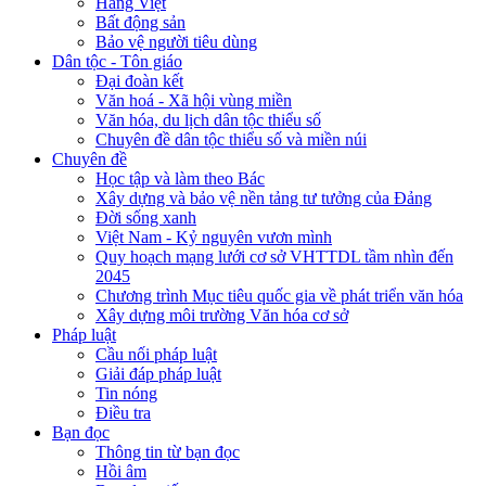
Hàng Việt
Bất động sản
Bảo vệ người tiêu dùng
Dân tộc - Tôn giáo
Đại đoàn kết
Văn hoá - Xã hội vùng miền
Văn hóa, du lịch dân tộc thiểu số
Chuyên đề dân tộc thiểu số và miền núi
Chuyên đề
Học tập và làm theo Bác
Xây dựng và bảo vệ nền tảng tư tưởng của Đảng
Đời sống xanh
Việt Nam - Kỷ nguyên vươn mình
Quy hoạch mạng lưới cơ sở VHTTDL tầm nhìn đến
2045
Chương trình Mục tiêu quốc gia về phát triển văn hóa
Xây dựng môi trường Văn hóa cơ sở
Pháp luật
Cầu nối pháp luật
Giải đáp pháp luật
Tin nóng
Điều tra
Bạn đọc
Thông tin từ bạn đọc
Hồi âm