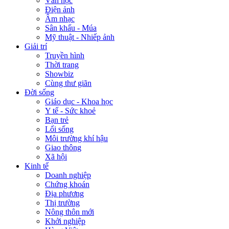
Văn học
Điện ảnh
Âm nhạc
Sân khấu - Múa
Mỹ thuật - Nhiếp ảnh
Giải trí
Truyền hình
Thời trang
Showbiz
Cùng thư giãn
Đời sống
Giáo dục - Khoa học
Y tế - Sức khoẻ
Bạn trẻ
Lối sống
Môi trường khí hậu
Giao thông
Xã hội
Kinh tế
Doanh nghiệp
Chứng khoán
Địa phương
Thị trường
Nông thôn mới
Khởi nghiệp