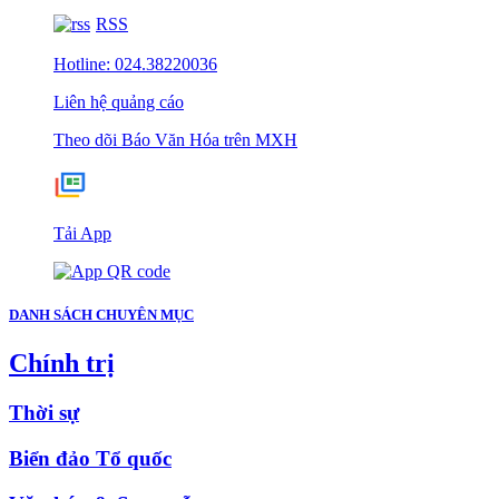
RSS
Hotline: 024.38220036
Liên hệ quảng cáo
Theo dõi Báo Văn Hóa trên MXH
Tải App
DANH SÁCH CHUYÊN MỤC
Chính trị
Thời sự
Biển đảo Tổ quốc