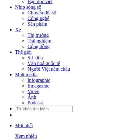
Bạn đọc viết
Nhịp sống số
Chuyển đổi số
Công nghệ
Sản phẩm
Xe
Thị trường
Trải nghiệm
Cộng đồng
Thế giới
Sự kiện
Văn hoá quốc tế
Người Việt năm châu
Multimedia
Infographic
Emagazine
Video
Ảnh
Podcast
Mới nhất
Xem nhiều