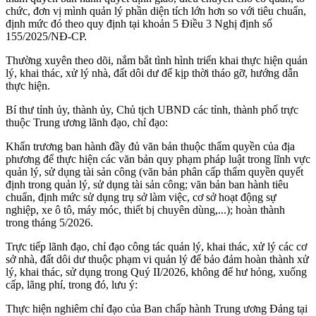
chức, đơn vị mình quản lý phần diện tích lớn hơn so với tiêu chuẩn,
định mức đó theo quy định tại khoản 5 Điều 3 Nghị định số
155/2025/NĐ-CP.
Thường xuyên theo dõi, nắm bắt tình hình triển khai thực hiện quản
lý, khai thác, xử lý nhà, đất dôi dư để kịp thời tháo gỡ, hướng dẫn
thực hiện.
Bí thư tỉnh ủy, thành ủy, Chủ tịch UBND các tỉnh, thành phố trực
thuộc Trung ương lãnh đạo, chỉ đạo:
Khẩn trương ban hành đầy đủ văn bản thuộc thẩm quyền của địa
phương để thực hiện các văn bản quy phạm pháp luật trong lĩnh vực
quản lý, sử dụng tài sản công (văn bản phân cấp thẩm quyền quyết
định trong quản lý, sử dụng tài sản công; văn bản ban hành tiêu
chuẩn, định mức sử dụng trụ sở làm việc, cơ sở hoạt động sự
nghiệp, xe ô tô, máy móc, thiết bị chuyên dùng,...); hoàn thành
trong tháng 5/2026.
Trực tiếp lãnh đạo, chỉ đạo công tác quản lý, khai thác, xử lý các cơ
sở nhà, đất dôi dư thuộc phạm vi quản lý để bảo đảm hoàn thành xử
lý, khai thác, sử dụng trong Quý II/2026, không để hư hỏng, xuống
cấp, lãng phí, trong đó, lưu ý:
Thực hiện nghiêm chỉ đạo của Ban chấp hành Trung ương Đảng tại