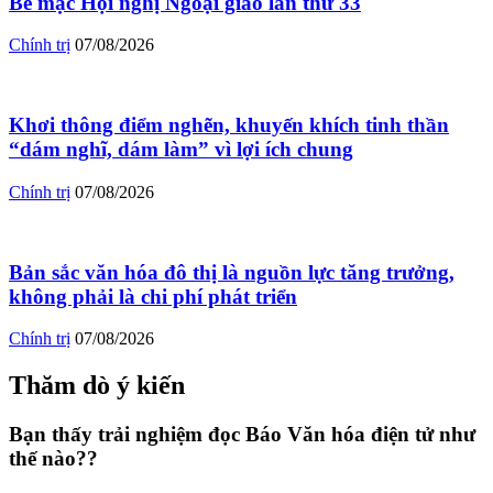
Bế mạc Hội nghị Ngoại giao lần thứ 33
Chính trị
07/08/2026
Khơi thông điểm nghẽn, khuyến khích tinh thần
“dám nghĩ, dám làm” vì lợi ích chung
Chính trị
07/08/2026
Bản sắc văn hóa đô thị là nguồn lực tăng trưởng,
không phải là chi phí phát triển
Chính trị
07/08/2026
Thăm dò ý kiến
Bạn thấy trải nghiệm đọc Báo Văn hóa điện tử như
thế nào??