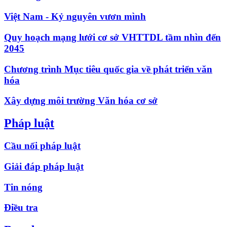
Việt Nam - Kỷ nguyên vươn mình
Quy hoạch mạng lưới cơ sở VHTTDL tầm nhìn đến
2045
Chương trình Mục tiêu quốc gia về phát triển văn
hóa
Xây dựng môi trường Văn hóa cơ sở
Pháp luật
Cầu nối pháp luật
Giải đáp pháp luật
Tin nóng
Điều tra