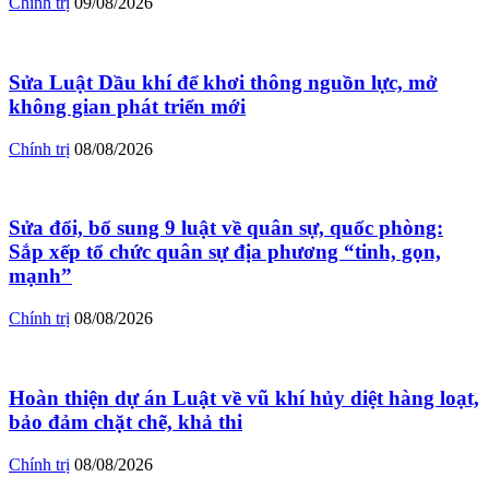
Chính trị
09/08/2026
Sửa Luật Dầu khí để khơi thông nguồn lực, mở
không gian phát triển mới
Chính trị
08/08/2026
Sửa đổi, bổ sung 9 luật về quân sự, quốc phòng:
Sắp xếp tổ chức quân sự địa phương “tinh, gọn,
mạnh”
Chính trị
08/08/2026
Hoàn thiện dự án Luật về vũ khí hủy diệt hàng loạt,
bảo đảm chặt chẽ, khả thi
Chính trị
08/08/2026