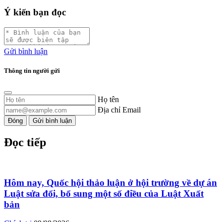
Ý kiến bạn đọc
Gửi bình luận
Thông tin người gửi
Họ tên
Địa chỉ Email
Đóng
Gửi bình luận
Đọc tiếp
Hôm nay, Quốc hội thảo luận ở hội trường về dự án
Luật sửa đổi, bổ sung một số điều của Luật Xuất
bản