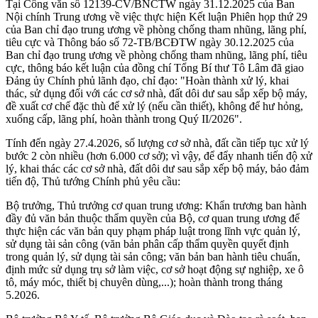
Tại Công văn số 12139-CV/BNCTW ngày 31.12.2025 của Ban
Nội chính Trung ương về việc thực hiện Kết luận Phiên họp thứ 29
của Ban chỉ đạo trung ương về phòng chống tham nhũng, lãng phí,
tiêu cực và Thông báo số 72-TB/BCĐTW ngày 30.12.2025 của
Ban chỉ đạo trung ương về phòng chống tham nhũng, lãng phí, tiêu
cực, thông báo kết luận của đồng chí Tổng Bí thư Tô Lâm đã giao
Đảng ủy Chính phủ lãnh đạo, chỉ đạo: "Hoàn thành xử lý, khai
thác, sử dụng đối với các cơ sở nhà, đất dôi dư sau sắp xếp bộ máy,
đề xuất cơ chế đặc thù để xử lý (nếu cần thiết), không để hư hỏng,
xuống cấp, lãng phí, hoàn thành trong Quý II/2026".
Tính đến ngày 27.4.2026, số lượng cơ sở nhà, đất cần tiếp tục xử lý
bước 2 còn nhiều (hơn 6.000 cơ sở); vì vậy, để đẩy nhanh tiến độ xử
lý, khai thác các cơ sở nhà, đất dôi dư sau sắp xếp bộ máy, bảo đảm
tiến độ, Thủ tướng Chính phủ yêu cầu:
Bộ trưởng, Thủ trưởng cơ quan trung ương: Khẩn trương ban hành
đầy đủ văn bản thuộc thẩm quyền của Bộ, cơ quan trung ương để
thực hiện các văn bản quy phạm pháp luật trong lĩnh vực quản lý,
sử dụng tài sản công (văn bản phân cấp thẩm quyền quyết định
trong quản lý, sử dụng tài sản công; văn bản ban hành tiêu chuẩn,
định mức sử dụng trụ sở làm việc, cơ sở hoạt động sự nghiệp, xe ô
tô, máy móc, thiết bị chuyên dùng,...); hoàn thành trong tháng
5.2026.