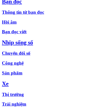
Bạn đọc
Thông tin từ bạn đọc
Hồi âm
Bạn đọc viết
Nhịp sống số
Chuyển đổi số
Công nghệ
Sản phẩm
Xe
Thị trường
Trải nghiệm