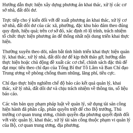
Hướng dẫn thực hiện xây dựng phương án khai thác, xử lý các cơ
sở nhà, đất dôi dư.
Trực tiếp cho ý kiến đối với đề xuất phương án khai thác, xử lý cơ
sở nhà, đất dôi dư của các xã, phường, đặc khu bảo đảm theo đúng
quy định, hiệu quả; trên cơ sở đó, xác định rõ lộ trình, trách nhiệm
tổ chức thực hiện phương án để thống nhất nội dung triển khai thực
hiện.
Thường xuyên theo dõi, nắm bắt tình hình triển khai thực hiện quản
lý, khai thác, xử lý nhà, đất dôi dư để kịp thời tháo gỡ, hướng dẫn
thực hiện hoặc chủ động đề xuất các cơ chế, chính sách đặc thù để
đạt mục tiêu theo chỉ đạo của Tổng Bí thư Tô Lâm và Ban Chỉ đạo
Trung ương về phòng chống tham nhũng, lãng phí, tiêu cực.
Chỉ đạo thực hiện nghiêm chế độ báo cáo kết quả quản lý, khai
thác, xử lý nhà, đất dôi dư và chịu trách nhiệm về thông tin, số liệu
báo cáo.
Các văn bản quy phạm pháp luật về quản lý, sử dụng tài sản công
hiện hành đã phân cấp, phân quyền triệt để cho Bộ trưởng, Thủ
trưởng cơ quan trung ương, chính quyền địa phương quyết định đối
với việc quản lý, khai thác, xử lý tài sản công thuộc phạm vi quản lý
của Bộ, cơ quan trung ương, địa phương.