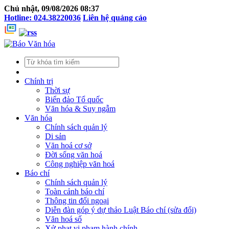
Chủ nhật, 09/08/2026 08:37
Hotline: 024.38220036
Liên hệ quảng cáo
Chính trị
Thời sự
Biển đảo Tổ quốc
Văn hóa & Suy ngẫm
Văn hóa
Chính sách quản lý
Di sản
Văn hoá cơ sở
Đời sống văn hoá
Công nghiệp văn hoá
Báo chí
Chính sách quản lý
Toàn cảnh báo chí
Thông tin đối ngoại
Diễn đàn góp ý dự thảo Luật Báo chí (sửa đổi)
Văn hoá số
Xử phạt vi phạm hành chính