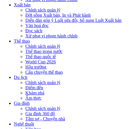
Xuất bản
Chính sách quản lý
Đời sống Xuất bản, In và Phát hành
Diễn đàn góp ý Luật sửa đổi, bổ sung Luật Xuất bản
Văn hoá đọc
Đọc sách
Xử phạt vi phạm hành chính
Thể thao
Chính sách quản lý
Thể thao trong nước
Thể thao quốc tế
World Cup 2026
Hậu trường
Câu chuyện thể thao
Du lịch
Chính sách quản lý
Điểm đến
Khám phá
Ẩm thực
Gia đình
Chính sách quản lý
Gia đình 360 độ
Tâm sự - Chuyện nhà
Nghệ thuật