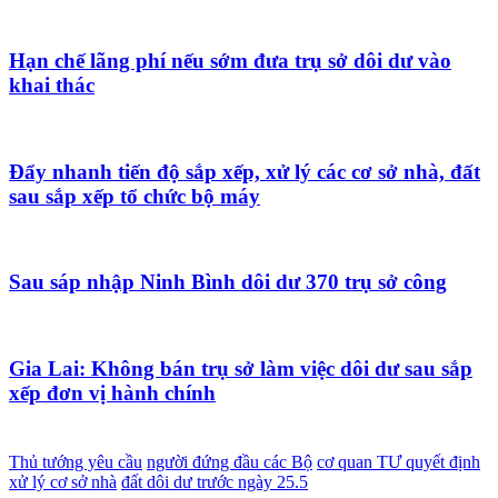
Hạn chế lãng phí nếu sớm đưa trụ sở dôi dư vào
khai thác
Đẩy nhanh tiến độ sắp xếp, xử lý các cơ sở nhà, đất
sau sắp xếp tổ chức bộ máy
Sau sáp nhập Ninh Bình dôi dư 370 trụ sở công
Gia Lai: Không bán trụ sở làm việc dôi dư sau sắp
xếp đơn vị hành chính
Thủ tướng yêu cầu
người đứng đầu các Bộ
cơ quan TƯ quyết định
xử lý cơ sở nhà
đất dôi dư trước ngày 25.5