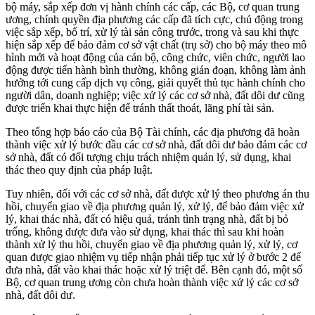
bộ máy, sắp xếp đơn vị hành chính các cấp, các Bộ, cơ quan trung
ương, chính quyền địa phương các cấp đã tích cực, chủ động trong
việc sắp xếp, bố trí, xử lý tài sản công trước, trong và sau khi thực
hiện sắp xếp để bảo đảm cơ sở vật chất (trụ sở) cho bộ máy theo mô
hình mới và hoạt động của cán bộ, công chức, viên chức, người lao
động được tiến hành bình thường, không gián đoạn, không làm ảnh
hưởng tới cung cấp dịch vụ công, giải quyết thủ tục hành chính cho
người dân, doanh nghiệp; việc xử lý các cơ sở nhà, đất dôi dư cũng
được triển khai thực hiện để tránh thất thoát, lãng phí tài sản.
Theo tổng hợp báo cáo của Bộ Tài chính, các địa phương đã hoàn
thành việc xử lý bước đầu các cơ sở nhà, đất dôi dư bảo đảm các cơ
sở nhà, đất có đối tượng chịu trách nhiệm quản lý, sử dụng, khai
thác theo quy định của pháp luật.
Tuy nhiên, đối với các cơ sở nhà, đất được xử lý theo phương án thu
hồi, chuyển giao về địa phương quản lý, xử lý, để bảo đảm việc xử
lý, khai thác nhà, đất có hiệu quả, tránh tình trạng nhà, đất bị bỏ
trống, không được đưa vào sử dụng, khai thác thì sau khi hoàn
thành xử lý thu hồi, chuyển giao về địa phương quản lý, xử lý, cơ
quan được giao nhiệm vụ tiếp nhận phải tiếp tục xử lý ở bước 2 để
đưa nhà, đất vào khai thác hoặc xử lý triệt để. Bên cạnh đó, một số
Bộ, cơ quan trung ương còn chưa hoàn thành việc xử lý các cơ sở
nhà, đất dôi dư.