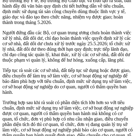
Bộ trưởng Bộ Y tế, Bộ trưởng Bộ Giáo dục và Đào tạo rà soát, ban
hành đầy đủ văn bản quy định chi tiết hướng dẫn về tiêu chuẩn,
định mức sử dụng tài sản công chuyên dùng thuộc lĩnh vực y tế,
giáo dục và đào tạo theo chức năng, nhiệm vụ được giao; hoàn
thành trong tháng 5.2026.
Người đứng đầu các Bộ, cơ quan trung ương chưa hoàn thành việc
xử lý nhà, đất dôi dư, chỉ đạo hoàn thành việc quyết định xử lý các
cơ sở nhà, đất dôi dư chưa xử lý trước ngày 25.5.2026; tổ chức xử
lý nhà, đất dôi dư theo đúng thời hạn quy định; trực tiếp lãnh đạo,
chỉ đạo công tác quản lý, khai thác, xử lý các cơ sở nhà, đất dôi dư
thuộc phạm vi quản lý, không để hư hỏng, xuống cấp, lãng phí.
Tiếp tục rà soát các cơ sở nhà, đất tiếp tục sử dụng hoặc được giao,
điều chuyển để làm trụ sở làm việc, cơ sở hoạt động sự nghiệp để
bảo đảm phù hợp với tiêu chuẩn, định mức sử dụng trụ sở làm việc,
cơ sở hoạt động sự nghiệp do cơ quan, người có thẩm quyền ban
hành.
Trường hợp sau khi rà soát có phần diện tích lớn hơn so với tiêu
chuẩn, định mức sử dụng trụ sở làm việc, cơ sở hoạt động sự nghiệp
được cơ quan, người có thẩm quyền ban hành mà không có cơ
quan, tổ chức, đơn vị phù hợp có nhu cầu nhận giao, điều chuyển
phần diện tích đó thì cơ quan, tổ chức, đơn vị đang quản lý trụ sở
làm việc, cơ sở hoạt động sự nghiệp phải báo cáo cơ quan, người có
thẩm quyền ban hành quyết định giao, điều chuyển cho cơ quan, tổ