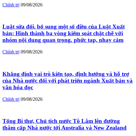
Chính trị
09/08/2026
Luật sửa đổi, bổ sung một số điều của Luật Xuất
bản: Hình thành ba vòng kiểm soát chặt chẽ với
nhóm nội dung quan trọng, phức tạp, nhạy cảm
Chính trị
09/08/2026
Khẳng định vai trò kiến tạo, định hướng và hỗ trợ
của Nhà nước đối với phát triển ngành Xuất bản và
văn hóa đọc
Chính trị
09/08/2026
Tổng Bí thư, Chủ tịch nước Tô Lâm lên đường
thăm cấp Nhà nước tới Australia và New Zealand