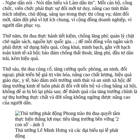
- Nghe dân nói - Nói dân hiểu và Làm dân tin". Mỗi cán bộ, công
chức, viên chức phải thực sự đổi mới tư duy, nâng cao tinh thần
trách nhiệm, chủ động, sáng tạo trong thực thi công vụ; dám đổi
mới, dám đột phá vì lợi ích chung, vì cộng đồng doanh nghiệp, vì
người dân phục vụ.
Thứ năm, thi đua thực hành tiết kiệm, chống lãng phí; quản lý chặt
chẽ ngân sách, nguồn lực quốc gia…; để mỗi đồng vốn ngân sách
phải được sử dụng hiệu quả, công khai, minh bạch, gắn với hạch
toán kinh tế-xã hội; bảo đảm chống thất thoát, lãng phí, đầu tư dàn
trải, kém hiệu quả.
Thứ sáu, thi đua củng cố, tăng cường quốc phòng, an ninh, đối
ngoại; phát triển hệ giá trị văn hóa, nâng cao chất lượng, hiệu quả
giáo dục, y tế, bảo đảm môi trường sinh thái và an sinh xã hội; để
tăng trưởng kinh tế luôn phải đi đôi với tiến bộ và công bằng xã hội,
không để ai bị bỏ lại phía sau; để thành quả của tăng trưởng chính là
sự thụ hưởng thực chất và đời sống không ngừng được nâng cao
của người dân.
Thủ tướng Lê Minh Hưng và các đại biểu tại lễ phát
động