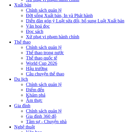
Xuất bản
Chính sách quản lý
Đời sống Xuất bản, In và Phát hành
Diễn đàn góp ý Luật sửa đổi, bổ sung Luật Xuất bản
Văn hoá đọc
Đọc sách
Xử phạt vi phạm hành chính
Thể thao
Chính sách quản lý
Thể thao trong nước
Thể thao quốc tế
World Cup 2026
Hậu trường
Câu chuyện thể thao
Du lịch
Chính sách quản lý
Điểm đến
Khám phá
Ẩm thực
Gia đình
Chính sách quản lý
Gia đình 360 độ
Tâm sự - Chuyện nhà
Nghệ thuật