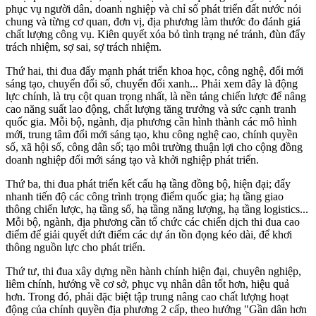
phục vụ người dân, doanh nghiệp và chỉ số phát triển đất nước nói
chung và từng cơ quan, đơn vị, địa phương làm thước đo đánh giá
chất lượng công vụ. Kiên quyết xóa bỏ tình trạng né tránh, đùn đẩy
trách nhiệm, sợ sai, sợ trách nhiệm.
Thứ hai, thi đua đẩy mạnh phát triển khoa học, công nghệ, đổi mới
sáng tạo, chuyển đổi số, chuyển đổi xanh... Phải xem đây là động
lực chính, là trụ cột quan trọng nhất, là nền tảng chiến lược để nâng
cao năng suất lao động, chất lượng tăng trưởng và sức cạnh tranh
quốc gia. Mỗi bộ, ngành, địa phương cần hình thành các mô hình
mới, trung tâm đổi mới sáng tạo, khu công nghệ cao, chính quyền
số, xã hội số, công dân số; tạo môi trường thuận lợi cho cộng đồng
doanh nghiệp đổi mới sáng tạo và khởi nghiệp phát triển.
Thứ ba, thi đua phát triển kết cấu hạ tầng đồng bộ, hiện đại; đẩy
nhanh tiến độ các công trình trọng điểm quốc gia; hạ tầng giao
thông chiến lược, hạ tầng số, hạ tầng năng lượng, hạ tầng logistics...
Mỗi bộ, ngành, địa phương cần tổ chức các chiến dịch thi đua cao
điểm để giải quyết dứt điểm các dự án tồn đọng kéo dài, để khơi
thông nguồn lực cho phát triển.
Thứ tư, thi đua xây dựng nền hành chính hiện đại, chuyên nghiệp,
liêm chính, hướng về cơ sở, phục vụ nhân dân tốt hơn, hiệu quả
hơn. Trong đó, phải đặc biệt tập trung nâng cao chất lượng hoạt
động của chính quyền địa phương 2 cấp, theo hướng "Gần dân hơn