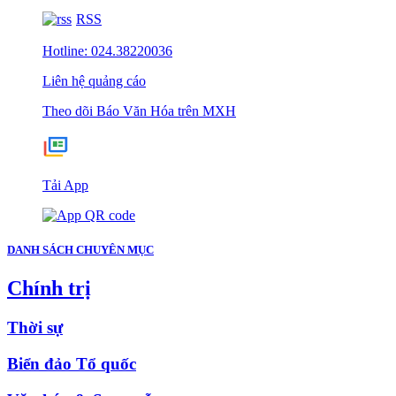
RSS
Hotline: 024.38220036
Liên hệ quảng cáo
Theo dõi Báo Văn Hóa trên MXH
Tải App
DANH SÁCH CHUYÊN MỤC
Chính trị
Thời sự
Biển đảo Tổ quốc