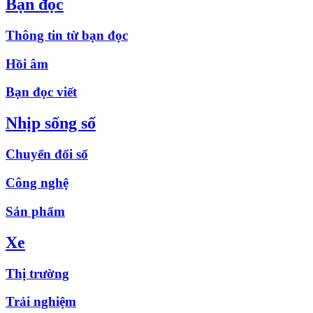
Bạn đọc
Thông tin từ bạn đọc
Hồi âm
Bạn đọc viết
Nhịp sống số
Chuyển đổi số
Công nghệ
Sản phẩm
Xe
Thị trường
Trải nghiệm