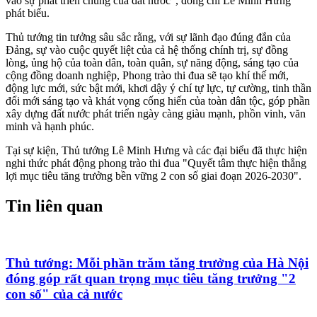
vào sự phát triển chung của đất nước", đồng chí Lê Minh Hưng
phát biểu.
Thủ tướng tin tưởng sâu sắc rằng, với sự lãnh đạo đúng đắn của
Đảng, sự vào cuộc quyết liệt của cả hệ thống chính trị, sự đồng
lòng, ủng hộ của toàn dân, toàn quân, sự năng động, sáng tạo của
cộng đồng doanh nghiệp, Phong trào thi đua sẽ tạo khí thế mới,
động lực mới, sức bật mới, khơi dậy ý chí tự lực, tự cường, tinh thần
đổi mới sáng tạo và khát vọng cống hiến của toàn dân tộc, góp phần
xây dựng đất nước phát triển ngày càng giàu mạnh, phồn vinh, văn
minh và hạnh phúc.
Tại sự kiện, Thủ tướng Lê Minh Hưng và các đại biểu đã thực hiện
nghi thức phát động phong trào thi đua "Quyết tâm thực hiện thắng
lợi mục tiêu tăng trưởng bền vững 2 con số giai đoạn 2026-2030".
Tin liên quan
Thủ tướng: Mỗi phần trăm tăng trưởng của Hà Nội
đóng góp rất quan trọng mục tiêu tăng trưởng "2
con số" của cả nước