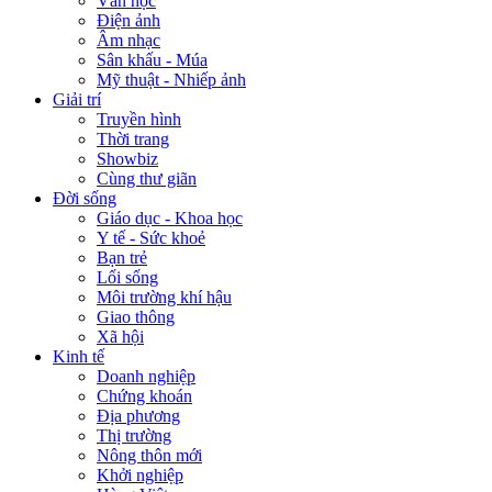
Văn học
Điện ảnh
Âm nhạc
Sân khấu - Múa
Mỹ thuật - Nhiếp ảnh
Giải trí
Truyền hình
Thời trang
Showbiz
Cùng thư giãn
Đời sống
Giáo dục - Khoa học
Y tế - Sức khoẻ
Bạn trẻ
Lối sống
Môi trường khí hậu
Giao thông
Xã hội
Kinh tế
Doanh nghiệp
Chứng khoán
Địa phương
Thị trường
Nông thôn mới
Khởi nghiệp