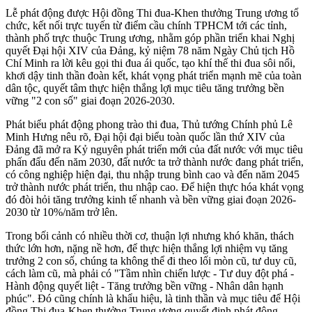
Lễ phát động được Hội đồng Thi đua-Khen thưởng Trung ương tổ
chức, kết nối trực tuyến từ điểm cầu chính TPHCM tới các tỉnh,
thành phố trực thuộc Trung ương, nhằm góp phần triển khai Nghị
quyết Đại hội XIV của Đảng, kỷ niệm 78 năm Ngày Chủ tịch Hồ
Chí Minh ra lời kêu gọi thi đua ái quốc, tạo khí thế thi đua sôi nổi,
khơi dậy tinh thần đoàn kết, khát vọng phát triển mạnh mẽ của toàn
dân tộc, quyết tâm thực hiện thắng lợi mục tiêu tăng trưởng bền
vững "2 con số" giai đoạn 2026-2030.
Phát biểu phát động phong trào thi đua, Thủ tướng Chính phủ Lê
Minh Hưng nêu rõ, Đại hội đại biểu toàn quốc lần thứ XIV của
Đảng đã mở ra Kỷ nguyên phát triển mới của đất nước với mục tiêu
phấn đấu đến năm 2030, đất nước ta trở thành nước đang phát triển,
có công nghiệp hiện đại, thu nhập trung bình cao và đến năm 2045
trở thành nước phát triển, thu nhập cao. Để hiện thực hóa khát vọng
đó đòi hỏi tăng trưởng kinh tế nhanh và bền vững giai đoạn 2026-
2030 từ 10%/năm trở lên.
Trong bối cảnh có nhiều thời cơ, thuận lợi nhưng khó khăn, thách
thức lớn hơn, nặng nề hơn, để thực hiện thắng lợi nhiệm vụ tăng
trưởng 2 con số, chúng ta không thể đi theo lối mòn cũ, tư duy cũ,
cách làm cũ, mà phải có "Tầm nhìn chiến lược - Tư duy đột phá -
Hành động quyết liệt - Tăng trưởng bền vững - Nhân dân hạnh
phúc". Đó cũng chính là khẩu hiệu, là tinh thần và mục tiêu để Hội
đồng Thi đua-Khen thưởng Trung ương quyết định phát động