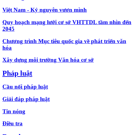
Việt Nam - Kỷ nguyên vươn mình
Quy hoạch mạng lưới cơ sở VHTTDL tầm nhìn đến
2045
Chương trình Mục tiêu quốc gia về phát triển văn
hóa
Xây dựng môi trường Văn hóa cơ sở
Pháp luật
Cầu nối pháp luật
Giải đáp pháp luật
Tin nóng
Điều tra