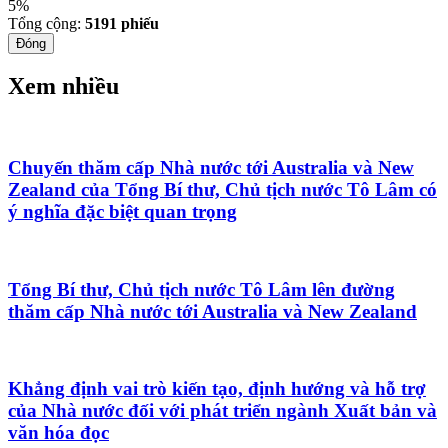
5%
Tổng cộng:
5191
phiếu
Đóng
Xem nhiều
Chuyến thăm cấp Nhà nước tới Australia và New
Zealand của Tổng Bí thư, Chủ tịch nước Tô Lâm có
ý nghĩa đặc biệt quan trọng
Tổng Bí thư, Chủ tịch nước Tô Lâm lên đường
thăm cấp Nhà nước tới Australia và New Zealand
Khẳng định vai trò kiến tạo, định hướng và hỗ trợ
của Nhà nước đối với phát triển ngành Xuất bản và
văn hóa đọc