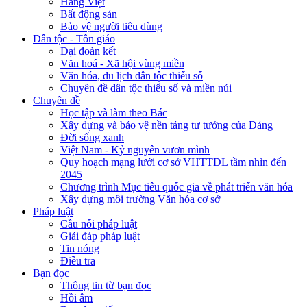
Hàng Việt
Bất động sản
Bảo vệ người tiêu dùng
Dân tộc - Tôn giáo
Đại đoàn kết
Văn hoá - Xã hội vùng miền
Văn hóa, du lịch dân tộc thiểu số
Chuyên đề dân tộc thiểu số và miền núi
Chuyên đề
Học tập và làm theo Bác
Xây dựng và bảo vệ nền tảng tư tưởng của Đảng
Đời sống xanh
Việt Nam - Kỷ nguyên vươn mình
Quy hoạch mạng lưới cơ sở VHTTDL tầm nhìn đến
2045
Chương trình Mục tiêu quốc gia về phát triển văn hóa
Xây dựng môi trường Văn hóa cơ sở
Pháp luật
Cầu nối pháp luật
Giải đáp pháp luật
Tin nóng
Điều tra
Bạn đọc
Thông tin từ bạn đọc
Hồi âm