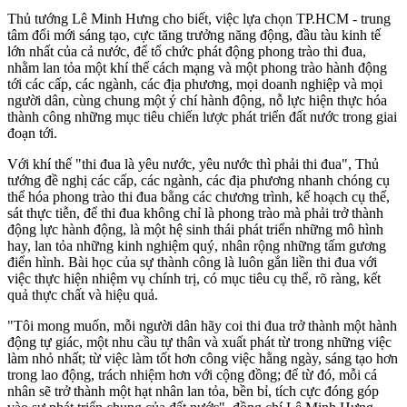
Thủ tướng Lê Minh Hưng cho biết, việc lựa chọn TP.HCM - trung
tâm đổi mới sáng tạo, cực tăng trưởng năng động, đầu tàu kinh tế
lớn nhất của cả nước, để tổ chức phát động phong trào thi đua,
nhằm lan tỏa một khí thế cách mạng và một phong trào hành động
tới các cấp, các ngành, các địa phương, mọi doanh nghiệp và mọi
người dân, cùng chung một ý chí hành động, nỗ lực hiện thực hóa
thành công những mục tiêu chiến lược phát triển đất nước trong giai
đoạn tới.
Với khí thế "thi đua là yêu nước, yêu nước thì phải thi đua", Thủ
tướng đề nghị các cấp, các ngành, các địa phương nhanh chóng cụ
thể hóa phong trào thi đua bằng các chương trình, kế hoạch cụ thể,
sát thực tiễn, để thi đua không chỉ là phong trào mà phải trở thành
động lực hành động, là một hệ sinh thái phát triển những mô hình
hay, lan tỏa những kinh nghiệm quý, nhân rộng những tấm gương
điển hình. Bài học của sự thành công là luôn gắn liền thi đua với
việc thực hiện nhiệm vụ chính trị, có mục tiêu cụ thể, rõ ràng, kết
quả thực chất và hiệu quả.
"Tôi mong muốn, mỗi người dân hãy coi thi đua trở thành một hành
động tự giác, một nhu cầu tự thân và xuất phát từ trong những việc
làm nhỏ nhất; từ việc làm tốt hơn công việc hằng ngày, sáng tạo hơn
trong lao động, trách nhiệm hơn với cộng đồng; để từ đó, mỗi cá
nhân sẽ trở thành một hạt nhân lan tỏa, bền bỉ, tích cực đóng góp