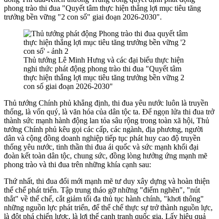
phong trào thi đua "Quyết tâm thực hiện thắng lợi mục tiêu tăng
trưởng bền vững "2 con số" giai đoạn 2026-2030".
Thủ tướng Lê Minh Hưng và các đại biểu thực hiện
nghi thức phát động phong trào thi đua "Quyết tâm
thực hiện thắng lợi mục tiêu tăng trưởng bền vững 2
con số giai đoạn 2026-2030"
Thủ tướng Chính phủ khẳng định, thi đua yêu nước luôn là truyền
thống, là vốn quý, là văn hóa của dân tộc ta. Để ngọn lửa thi đua trở
thành sức mạnh hành động lan tỏa sâu rộng trong toàn xã hội, Thủ
tướng Chính phủ kêu gọi các cấp, các ngành, địa phương, người
dân và cộng đồng doanh nghiệp tiếp tục phát huy cao độ truyền
thống yêu nước, tinh thần thi đua ái quốc và sức mạnh khối đại
đoàn kết toàn dân tộc, chung sức, đồng lòng hưởng ứng mạnh mẽ
phong trào và thi đua trên những khía cạnh sau:
Thứ nhất, thi đua đổi mới mạnh mẽ tư duy xây dựng và hoàn thiện
thể chế phát triển. Tập trung tháo gỡ những "điểm nghẽn", "nút
thắt" về thể chế, cắt giảm tối đa thủ tục hành chính, "khơi thông"
những nguồn lực phát triển, để thể chế thực sự trở thành nguồn lực,
là đột phá chiến lược, là lợi thế cạnh tranh quốc gia. Lấy hiệu quả