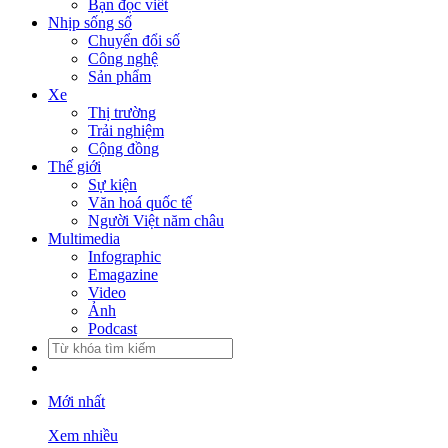
Bạn đọc viết
Nhịp sống số
Chuyển đổi số
Công nghệ
Sản phẩm
Xe
Thị trường
Trải nghiệm
Cộng đồng
Thế giới
Sự kiện
Văn hoá quốc tế
Người Việt năm châu
Multimedia
Infographic
Emagazine
Video
Ảnh
Podcast
Mới nhất
Xem nhiều