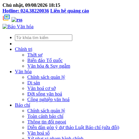
Chủ nhật, 09/08/2026 18:15
Hotline: 024.38220036
Liên hệ quảng cáo
Chính trị
Thời sự
Biển đảo Tổ quốc
Văn hóa & Suy ngẫm
Văn hóa
Chính sách quản lý
Di sản
Văn hoá cơ sở
Đời sống văn hoá
Công nghiệp văn hoá
Báo chí
Chính sách quản lý
Toàn cảnh báo chí
Thông tin đối ngoại
Diễn đàn góp ý dự thảo Luật Báo chí (sửa đổi)
Văn hoá số
Xử phạt vi phạm hành chính