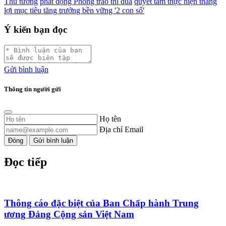
Thủ tướng
phát động Phong trào thi đua
quyết tâm thực hiện thắng
lợi mục tiêu tăng trưởng bền vững '2 con số'
Ý kiến bạn đọc
Gửi bình luận
Thông tin người gửi
Họ tên
Địa chỉ Email
Đóng
Gửi bình luận
Đọc tiếp
Thông cáo đặc biệt của Ban Chấp hành Trung
ương Đảng Cộng sản Việt Nam