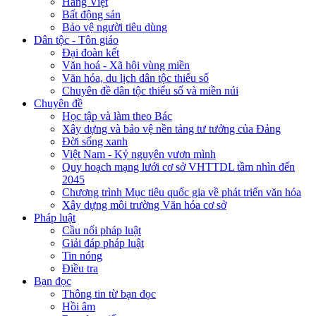
Hàng Việt
Bất động sản
Bảo vệ người tiêu dùng
Dân tộc - Tôn giáo
Đại đoàn kết
Văn hoá - Xã hội vùng miền
Văn hóa, du lịch dân tộc thiểu số
Chuyên đề dân tộc thiểu số và miền núi
Chuyên đề
Học tập và làm theo Bác
Xây dựng và bảo vệ nền tảng tư tưởng của Đảng
Đời sống xanh
Việt Nam - Kỷ nguyên vươn mình
Quy hoạch mạng lưới cơ sở VHTTDL tầm nhìn đến
2045
Chương trình Mục tiêu quốc gia về phát triển văn hóa
Xây dựng môi trường Văn hóa cơ sở
Pháp luật
Cầu nối pháp luật
Giải đáp pháp luật
Tin nóng
Điều tra
Bạn đọc
Thông tin từ bạn đọc
Hồi âm