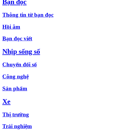
Bạn đọc
Thông tin từ bạn đọc
Hồi âm
Bạn đọc viết
Nhịp sống số
Chuyển đổi số
Công nghệ
Sản phẩm
Xe
Thị trường
Trải nghiệm