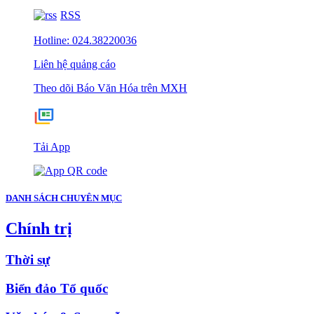
RSS
Hotline: 024.38220036
Liên hệ quảng cáo
Theo dõi Báo Văn Hóa trên MXH
Tải App
DANH SÁCH CHUYÊN MỤC
Chính trị
Thời sự
Biển đảo Tổ quốc