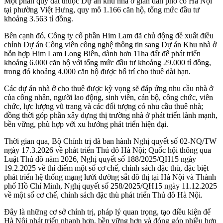
Một phần quỹ đất thuộc Dự án khu nhà ở giãn dân phố cổ Hà Nội
tại phường Việt Hưng, quy mô 1.166 căn hộ, tổng mức đầu tư
khoảng 3.563 tỉ đồng.
Bên cạnh đó, Công ty cổ phần Him Lam đã chủ động đề xuất điều
chỉnh Dự án Công viên công nghệ thông tin sang Dự án Khu nhà ở
hỗn hợp Him Lam Long Biên, dành hơn 11ha đất để phát triển
khoảng 6.000 căn hộ với tổng mức đầu tư khoảng 29.000 tỉ đồng,
trong đó khoảng 4.000 căn hộ được bố trí cho thuê dài hạn.
Các dự án nhà ở cho thuê được kỳ vọng sẽ đáp ứng nhu cầu nhà ở
của công nhân, người lao động, sinh viên, cán bộ, công chức, viên
chức, lực lượng vũ trang và các đối tượng có nhu cầu thuê nhà;
đồng thời góp phần xây dựng thị trường nhà ở phát triển lành mạnh,
bền vững, phù hợp với xu hướng phát triển hiện đại.
Thời gian qua, Bộ Chính trị đã ban hành Nghị quyết số 02-NQ/TW
ngày 17.3.2026 về phát triển Thủ đô Hà Nội; Quốc hội thông qua
Luật Thủ đô năm 2026, Nghị quyết số 188/2025/QH15 ngày
19.2.2025 về thí điểm một số cơ chế, chính sách đặc thù, đặc biệt
phát triển hệ thống mạng lưới đường sắt đô thị tại Hà Nội và Thành
phố Hồ Chí Minh, Nghị quyết số 258/2025/QH15 ngày 11.12.2025
về một số cơ chế, chính sách đặc thù phát triển Thủ đô Hà Nội.
Đây là những cơ sở chính trị, pháp lý quan trọng, tạo điều kiện để
Hà Nội phát triển nhanh hơn, bền vững hơn và đóng góp nhiều hơn