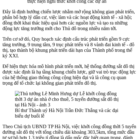
thực hiện nghi thức khởi công các dự án
Đây là định hướng chiến lược nhằm mở rộng không gian phát triển,
phân bổ hợp lý dân cư, việc làm và các hoạt động kinh tế - xã hội;
đồng thời khai thác hiệu quả hơn các nguồn lực và tạo ra những
động lực tăng trưởng mới cho Thủ đô trong nhiều năm tới.
Trên cơ sở đó, Quy hoạch xác định cấu trúc phát triển gồm 9 cực
tăng trưởng, 9 trung tâm, 9 trục phát triển và 8 vành đai kinh tế - đô
thị, tạo thành bộ khung phát triển dài hạn của Thành phố trong thế
kỷ XXI.
Để hiện thực hóa mô hình phát triển mới, hệ thống đường sắt đô thị
được xác định là hạ tầng khung chiến lược, giữ vai trò trục động lực
của hệ thống giao thông công cộng hiện đại và là công cụ quan
trọng để tổ chức lại không gian phát triển đô thị.
Bí thư Thành uỷ Hà Nội Trần Đức Thắng và các đại
biểu dự buổi lễ
Theo Chủ tịch UBND TP Hà Nội, việc khởi công đồng thời 5 tuyến
đường sắt đô thị với tổng chiều dài khoảng 303,5km, tổng mức đầu
tư sơ bộ hơn 1,3 triệu tỉ đồng là dấu mốc đặc biệt quan trọng, đánh