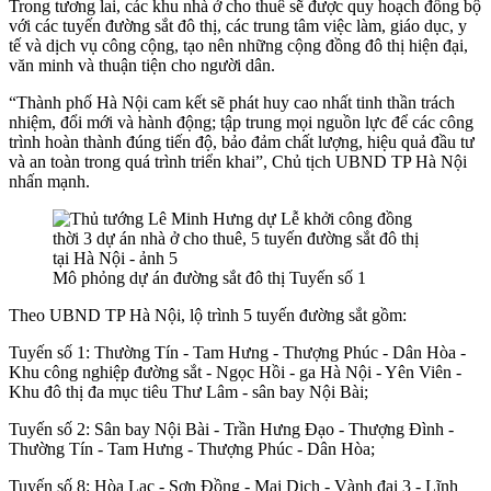
Trong tương lai, các khu nhà ở cho thuê sẽ được quy hoạch đồng bộ
với các tuyến đường sắt đô thị, các trung tâm việc làm, giáo dục, y
tế và dịch vụ công cộng, tạo nên những cộng đồng đô thị hiện đại,
văn minh và thuận tiện cho người dân.
“Thành phố Hà Nội cam kết sẽ phát huy cao nhất tinh thần trách
nhiệm, đổi mới và hành động; tập trung mọi nguồn lực để các công
trình hoàn thành đúng tiến độ, bảo đảm chất lượng, hiệu quả đầu tư
và an toàn trong quá trình triển khai”, Chủ tịch UBND TP Hà Nội
nhấn mạnh.
Mô phỏng dự án đường sắt đô thị Tuyến số 1
Theo UBND TP Hà Nội, lộ trình 5 tuyến đường sắt gồm:
Tuyến số 1: Thường Tín - Tam Hưng - Thượng Phúc - Dân Hòa -
Khu công nghiệp đường sắt - Ngọc Hồi - ga Hà Nội - Yên Viên -
Khu đô thị đa mục tiêu Thư Lâm - sân bay Nội Bài;
Tuyến số 2: Sân bay Nội Bài - Trần Hưng Đạo - Thượng Đình -
Thường Tín - Tam Hưng - Thượng Phúc - Dân Hòa;
Tuyến số 8: Hòa Lạc - Sơn Đồng - Mai Dịch - Vành đai 3 - Lĩnh