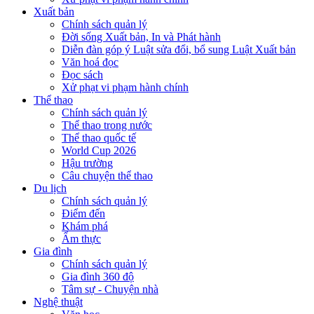
Xuất bản
Chính sách quản lý
Đời sống Xuất bản, In và Phát hành
Diễn đàn góp ý Luật sửa đổi, bổ sung Luật Xuất bản
Văn hoá đọc
Đọc sách
Xử phạt vi phạm hành chính
Thể thao
Chính sách quản lý
Thể thao trong nước
Thể thao quốc tế
World Cup 2026
Hậu trường
Câu chuyện thể thao
Du lịch
Chính sách quản lý
Điểm đến
Khám phá
Ẩm thực
Gia đình
Chính sách quản lý
Gia đình 360 độ
Tâm sự - Chuyện nhà
Nghệ thuật