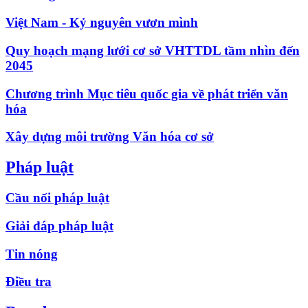
Việt Nam - Kỷ nguyên vươn mình
Quy hoạch mạng lưới cơ sở VHTTDL tầm nhìn đến
2045
Chương trình Mục tiêu quốc gia về phát triển văn
hóa
Xây dựng môi trường Văn hóa cơ sở
Pháp luật
Cầu nối pháp luật
Giải đáp pháp luật
Tin nóng
Điều tra