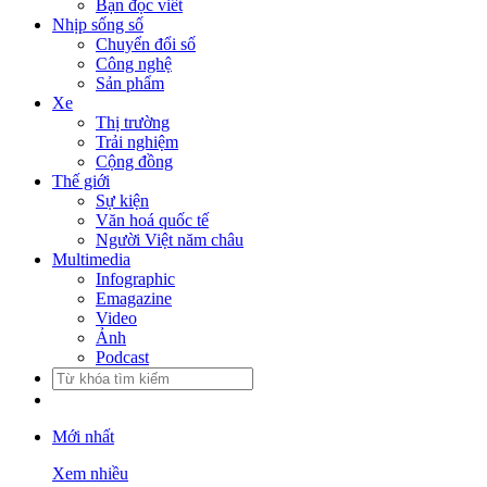
Bạn đọc viết
Nhịp sống số
Chuyển đổi số
Công nghệ
Sản phẩm
Xe
Thị trường
Trải nghiệm
Cộng đồng
Thế giới
Sự kiện
Văn hoá quốc tế
Người Việt năm châu
Multimedia
Infographic
Emagazine
Video
Ảnh
Podcast
Mới nhất
Xem nhiều