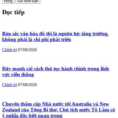
Đóng
Gửi bình luận
Đọc tiếp
Bản sắc văn hóa đô thị là nguồn lực tăng trưởng,
không phải là chi phí phát triển
Chính trị
07/08/2026
Đẩy mạnh cải cách thủ tục hành chính trong lĩnh
vực viễn thông
Chính trị
07/08/2026
Chuyến thăm cấp Nhà nước tới Australia và New
Zealand của Tổng Bí thư, Chủ tịch nước Tô Lâm có
ý nghĩa đặc biệt quan trọng