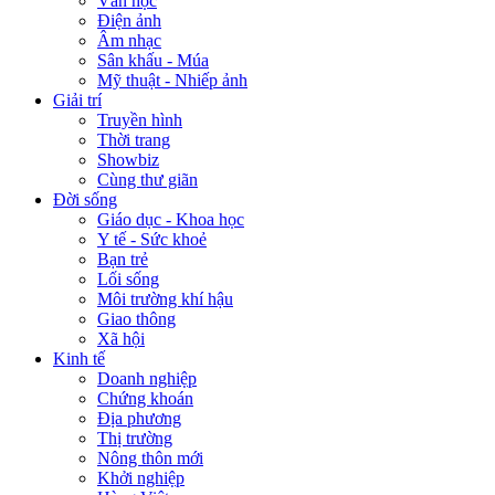
Văn học
Điện ảnh
Âm nhạc
Sân khấu - Múa
Mỹ thuật - Nhiếp ảnh
Giải trí
Truyền hình
Thời trang
Showbiz
Cùng thư giãn
Đời sống
Giáo dục - Khoa học
Y tế - Sức khoẻ
Bạn trẻ
Lối sống
Môi trường khí hậu
Giao thông
Xã hội
Kinh tế
Doanh nghiệp
Chứng khoán
Địa phương
Thị trường
Nông thôn mới
Khởi nghiệp