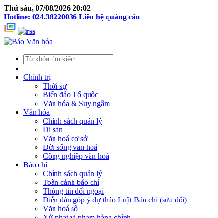
Thứ sáu, 07/08/2026 20:02
Hotline: 024.38220036
Liên hệ quảng cáo
Chính trị
Thời sự
Biển đảo Tổ quốc
Văn hóa & Suy ngẫm
Văn hóa
Chính sách quản lý
Di sản
Văn hoá cơ sở
Đời sống văn hoá
Công nghiệp văn hoá
Báo chí
Chính sách quản lý
Toàn cảnh báo chí
Thông tin đối ngoại
Diễn đàn góp ý dự thảo Luật Báo chí (sửa đổi)
Văn hoá số
Xử phạt vi phạm hành chính