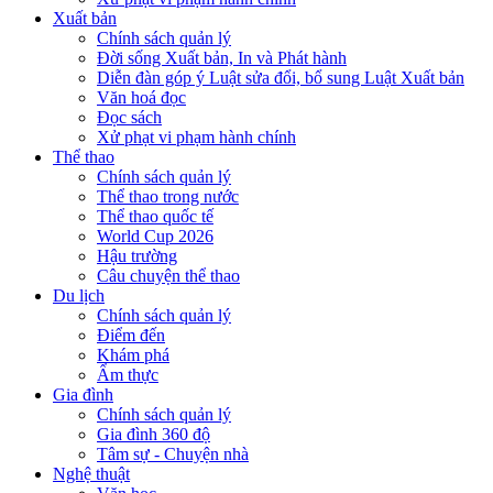
Xuất bản
Chính sách quản lý
Đời sống Xuất bản, In và Phát hành
Diễn đàn góp ý Luật sửa đổi, bổ sung Luật Xuất bản
Văn hoá đọc
Đọc sách
Xử phạt vi phạm hành chính
Thể thao
Chính sách quản lý
Thể thao trong nước
Thể thao quốc tế
World Cup 2026
Hậu trường
Câu chuyện thể thao
Du lịch
Chính sách quản lý
Điểm đến
Khám phá
Ẩm thực
Gia đình
Chính sách quản lý
Gia đình 360 độ
Tâm sự - Chuyện nhà
Nghệ thuật