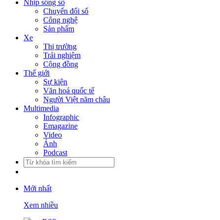
Nhịp sống số
Chuyển đổi số
Công nghệ
Sản phẩm
Xe
Thị trường
Trải nghiệm
Cộng đồng
Thế giới
Sự kiện
Văn hoá quốc tế
Người Việt năm châu
Multimedia
Infographic
Emagazine
Video
Ảnh
Podcast
Mới nhất
Xem nhiều