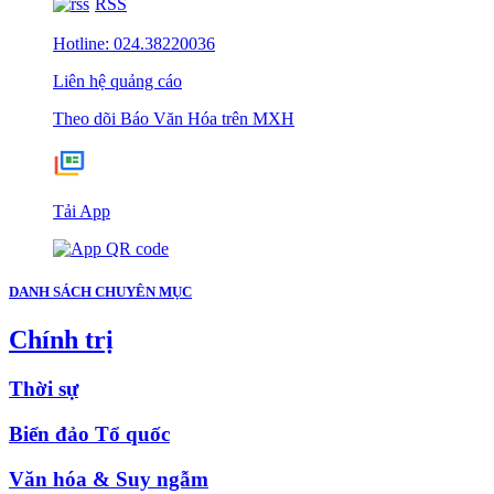
RSS
Hotline: 024.38220036
Liên hệ quảng cáo
Theo dõi Báo Văn Hóa trên MXH
Tải App
DANH SÁCH CHUYÊN MỤC
Chính trị
Thời sự
Biển đảo Tổ quốc
Văn hóa & Suy ngẫm