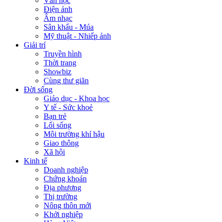
Văn học
Điện ảnh
Âm nhạc
Sân khấu - Múa
Mỹ thuật - Nhiếp ảnh
Giải trí
Truyền hình
Thời trang
Showbiz
Cùng thư giãn
Đời sống
Giáo dục - Khoa học
Y tế - Sức khoẻ
Bạn trẻ
Lối sống
Môi trường khí hậu
Giao thông
Xã hội
Kinh tế
Doanh nghiệp
Chứng khoán
Địa phương
Thị trường
Nông thôn mới
Khởi nghiệp