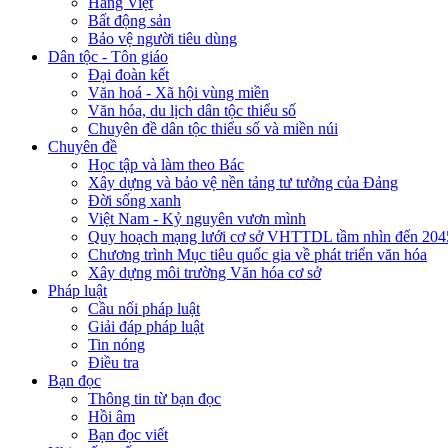
Hàng Việt
Bất động sản
Bảo vệ người tiêu dùng
Dân tộc - Tôn giáo
Đại đoàn kết
Văn hoá - Xã hội vùng miền
Văn hóa, du lịch dân tộc thiểu số
Chuyên đề dân tộc thiểu số và miền núi
Chuyên đề
Học tập và làm theo Bác
Xây dựng và bảo vệ nền tảng tư tưởng của Đảng
Đời sống xanh
Việt Nam - Kỷ nguyên vươn mình
Quy hoạch mạng lưới cơ sở VHTTDL tầm nhìn đến 204
Chương trình Mục tiêu quốc gia về phát triển văn hóa
Xây dựng môi trường Văn hóa cơ sở
Pháp luật
Cầu nối pháp luật
Giải đáp pháp luật
Tin nóng
Điều tra
Bạn đọc
Thông tin từ bạn đọc
Hồi âm
Bạn đọc viết