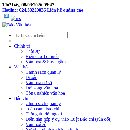
Thứ bảy, 08/08/2026 09:47
Hotline: 024.38220036
Liên hệ quảng cáo
Chính trị
Thời sự
Biển đảo Tổ quốc
Văn hóa & Suy ngẫm
Văn hóa
Chính sách quản lý
Di sản
Văn hoá cơ sở
Đời sống văn hoá
Công nghiệp văn hoá
Báo chí
Chính sách quản lý
Toàn cảnh báo chí
Thông tin đối ngoại
Diễn đàn góp ý dự thảo Luật Báo chí (sửa đổi)
Văn hoá số
Xử phạt vi phạm hành chính