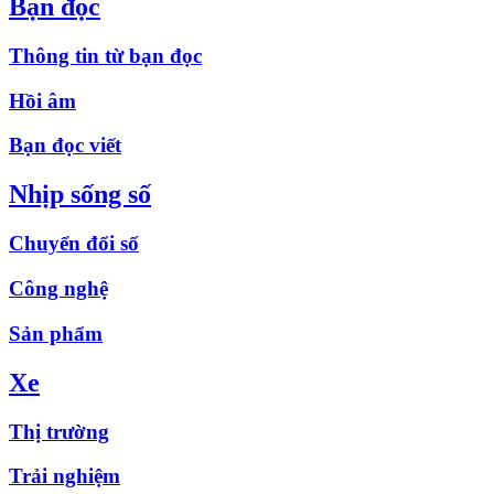
Bạn đọc
Thông tin từ bạn đọc
Hồi âm
Bạn đọc viết
Nhịp sống số
Chuyển đổi số
Công nghệ
Sản phẩm
Xe
Thị trường
Trải nghiệm