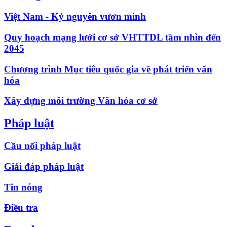
Việt Nam - Kỷ nguyên vươn mình
Quy hoạch mạng lưới cơ sở VHTTDL tầm nhìn đến
2045
Chương trình Mục tiêu quốc gia về phát triển văn
hóa
Xây dựng môi trường Văn hóa cơ sở
Pháp luật
Cầu nối pháp luật
Giải đáp pháp luật
Tin nóng
Điều tra