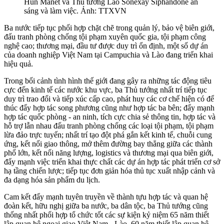
Hun Manet và Thủ tướng Lào Sonexay Siphandone ăn
sáng và làm việc. Ảnh: TTXVN
Ba nước tiếp tục phối hợp chặt chẽ trong quản lý, bảo vệ biên giới,
đấu tranh phòng chống tội phạm xuyên quốc gia, tội phạm công
nghệ cao; thương mại, đầu tư được duy trì ổn định, một số dự án
của doanh nghiệp Việt Nam tại Campuchia và Lào đang triển khai
hiệu quả.
Trong bối cảnh tình hình thế giới đang gây ra những tác động tiêu
cực đến kinh tế các nước khu vực, ba Thủ tướng nhất trí tiếp tục
duy trì trao đổi và tiếp xúc cấp cao, phát huy các cơ chế hiện có để
thúc đẩy hợp tác song phương cũng như hợp tác ba bên; đẩy mạnh
hợp tác quốc phòng - an ninh, tích cực chia sẻ thông tin, hợp tác và
hỗ trợ lẫn nhau đấu tranh phòng chống các loại tội phạm, tội phạm
lừa đảo trực tuyến; nhất trí tạo đột phá gắn kết kinh tế, chuỗi cung
ứng, kết nối giao thông, mở thêm đường bay thẳng giữa các thành
phố lớn, kết nối năng lượng, logistics và thương mại qua biên giới,
đẩy mạnh việc triển khai thực chất các dự án hợp tác phát triển cơ sở
hạ tầng chiến lược; tiếp tục đơn giản hóa thủ tục xuất nhập cảnh và
đa dạng hóa sản phẩm du lịch.
Cam kết đẩy mạnh tuyên truyền về thành tựu hợp tác và quan hệ
đoàn kết, hữu nghị giữa ba nước, ba dân tộc, ba Thủ tướng cũng
thống nhất phối hợp tổ chức tốt các sự kiện kỷ niệm 65 năm thiết
lập quan hệ ngoại giao Việt Nam - Lào, 60 năm thiết lập quan hệ