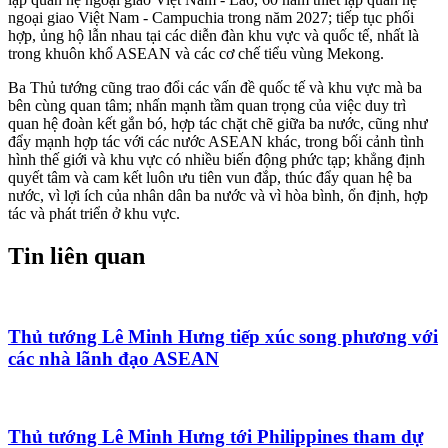
ngoại giao Việt Nam - Campuchia trong năm 2027; tiếp tục phối
hợp, ủng hộ lẫn nhau tại các diễn đàn khu vực và quốc tế, nhất là
trong khuôn khổ ASEAN và các cơ chế tiểu vùng Mekong.
Ba Thủ tướng cũng trao đổi các vấn đề quốc tế và khu vực mà ba
bên cùng quan tâm; nhấn mạnh tầm quan trọng của việc duy trì
quan hệ đoàn kết gắn bó, hợp tác chặt chẽ giữa ba nước, cũng như
đẩy mạnh hợp tác với các nước ASEAN khác, trong bối cảnh tình
hình thế giới và khu vực có nhiều biến động phức tạp; khẳng định
quyết tâm và cam kết luôn ưu tiên vun đắp, thúc đẩy quan hệ ba
nước, vì lợi ích của nhân dân ba nước và vì hòa bình, ổn định, hợp
tác và phát triển ở khu vực.
Tin liên quan
Thủ tướng Lê Minh Hưng tiếp xúc song phương với
các nhà lãnh đạo ASEAN
Thủ tướng Lê Minh Hưng tới Philippines tham dự