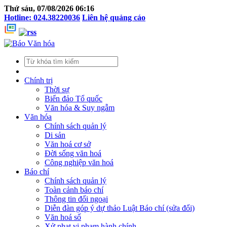
Thứ sáu, 07/08/2026 06:16
Hotline: 024.38220036
Liên hệ quảng cáo
Chính trị
Thời sự
Biển đảo Tổ quốc
Văn hóa & Suy ngẫm
Văn hóa
Chính sách quản lý
Di sản
Văn hoá cơ sở
Đời sống văn hoá
Công nghiệp văn hoá
Báo chí
Chính sách quản lý
Toàn cảnh báo chí
Thông tin đối ngoại
Diễn đàn góp ý dự thảo Luật Báo chí (sửa đổi)
Văn hoá số
Xử phạt vi phạm hành chính