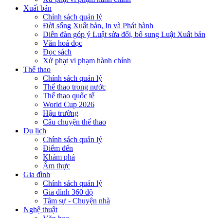
Xuất bản
Chính sách quản lý
Đời sống Xuất bản, In và Phát hành
Diễn đàn góp ý Luật sửa đổi, bổ sung Luật Xuất bản
Văn hoá đọc
Đọc sách
Xử phạt vi phạm hành chính
Thể thao
Chính sách quản lý
Thể thao trong nước
Thể thao quốc tế
World Cup 2026
Hậu trường
Câu chuyện thể thao
Du lịch
Chính sách quản lý
Điểm đến
Khám phá
Ẩm thực
Gia đình
Chính sách quản lý
Gia đình 360 độ
Tâm sự - Chuyện nhà
Nghệ thuật