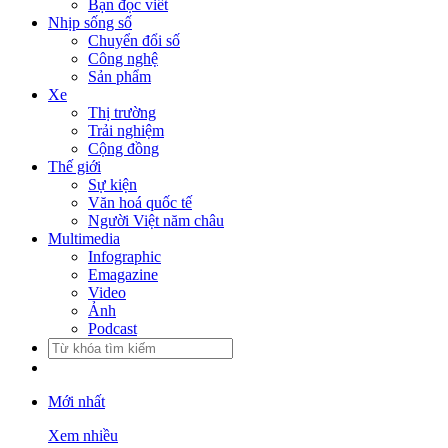
Bạn đọc viết
Nhịp sống số
Chuyển đổi số
Công nghệ
Sản phẩm
Xe
Thị trường
Trải nghiệm
Cộng đồng
Thế giới
Sự kiện
Văn hoá quốc tế
Người Việt năm châu
Multimedia
Infographic
Emagazine
Video
Ảnh
Podcast
Mới nhất
Xem nhiều