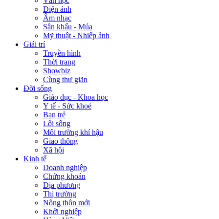
Văn học
Điện ảnh
Âm nhạc
Sân khấu - Múa
Mỹ thuật - Nhiếp ảnh
Giải trí
Truyền hình
Thời trang
Showbiz
Cùng thư giãn
Đời sống
Giáo dục - Khoa học
Y tế - Sức khoẻ
Bạn trẻ
Lối sống
Môi trường khí hậu
Giao thông
Xã hội
Kinh tế
Doanh nghiệp
Chứng khoán
Địa phương
Thị trường
Nông thôn mới
Khởi nghiệp