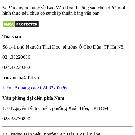
© Bản quyền thuộc về Báo Văn Hóa. Không sao chép dưới mọi
hình thức nếu chưa có sự chấp thuận bằng văn bản.
Tòa soạn
Số 141 phố Nguyễn Thái Học, phường Ô Chợ Dừa, TP Hà Nội
024.38220036
024.38229302
baovanhoa@fpt.vn
Liên hệ quảng cáo: 024.822.0036
Văn phòng đại diện phía Nam
170 Nguyễn Đình Chiểu, phường Xuân Hòa, TP HCM
028.38230890
12 Trương Hán Siêu, phường An Hải, TP Đà Nẵng