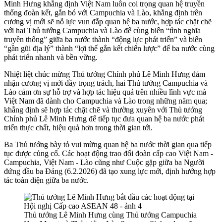
Minh Hưng khẳng định Việt Nam luôn coi trọng quan hệ truyền
thống đoàn kết, gắn bó với Campuchia và Lào, khẳng định trên
cương vị mới sẽ nỗ lực vun đắp quan hệ ba nước, hợp tác chặt chẽ
với hai Thủ tướng Campuchia và Lào để cùng biến “tình nghĩa
truyền thống” giữa ba nước thành “động lực phát triển” và biến
“gần gũi địa lý” thành “lợi thế gắn kết chiến lược” để ba nước cùng
phát triển nhanh và bền vững.
Nhiệt liệt chúc mừng Thủ tướng Chính phủ Lê Minh Hưng đảm
nhận cương vị mới đầy trọng trách, hai Thủ tướng Campuchia và
Lào cảm ơn sự hỗ trợ và hợp tác hiệu quả trên nhiều lĩnh vực mà
Việt Nam đã dành cho Campuchia và Lào trong những năm qua;
khẳng định sẽ hợp tác chặt chẽ và thường xuyên với Thủ tướng
Chính phủ Lê Minh Hưng để tiếp tục đưa quan hệ ba nước phát
triển thực chất, hiệu quả hơn trong thời gian tới.
Ba Thủ tướng bày tỏ vui mừng quan hệ ba nước thời gian qua tiếp
tục được củng cố. Các hoạt động trao đổi đoàn cấp cao Việt Nam -
Campuchia, Việt Nam - Lào cũng như Cuộc gặp giữa ba Người
đứng đầu ba Đảng (6.2.2026) đã tạo xung lực mới, định hướng hợp
tác toàn diện giữa ba nước.
Thủ tướng Lê Minh Hưng cùng Thủ tướng Campuchia