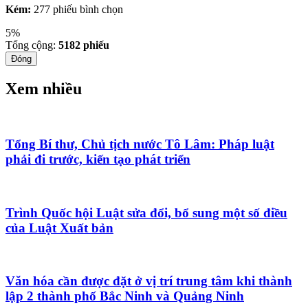
Kém:
277 phiếu bình chọn
5%
Tổng cộng:
5182
phiếu
Đóng
Xem nhiều
Tổng Bí thư, Chủ tịch nước Tô Lâm: Pháp luật
phải đi trước, kiến tạo phát triển
Trình Quốc hội Luật sửa đổi, bổ sung một số điều
của Luật Xuất bản
Văn hóa cần được đặt ở vị trí trung tâm khi thành
lập 2 thành phố Bắc Ninh và Quảng Ninh