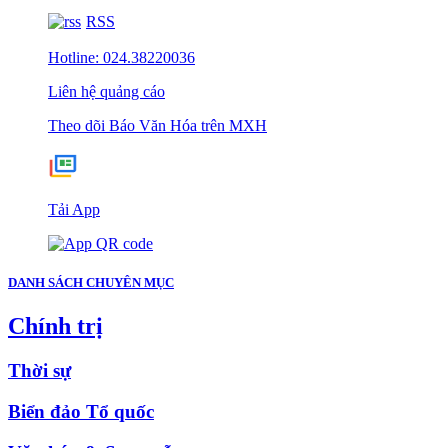
RSS
Hotline: 024.38220036
Liên hệ quảng cáo
Theo dõi Báo Văn Hóa trên MXH
Tải App
DANH SÁCH CHUYÊN MỤC
Chính trị
Thời sự
Biển đảo Tổ quốc