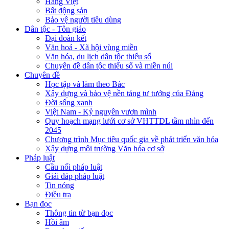
Hàng Việt
Bất động sản
Bảo vệ người tiêu dùng
Dân tộc - Tôn giáo
Đại đoàn kết
Văn hoá - Xã hội vùng miền
Văn hóa, du lịch dân tộc thiểu số
Chuyên đề dân tộc thiểu số và miền núi
Chuyên đề
Học tập và làm theo Bác
Xây dựng và bảo vệ nền tảng tư tưởng của Đảng
Đời sống xanh
Việt Nam - Kỷ nguyên vươn mình
Quy hoạch mạng lưới cơ sở VHTTDL tầm nhìn đến
2045
Chương trình Mục tiêu quốc gia về phát triển văn hóa
Xây dựng môi trường Văn hóa cơ sở
Pháp luật
Cầu nối pháp luật
Giải đáp pháp luật
Tin nóng
Điều tra
Bạn đọc
Thông tin từ bạn đọc
Hồi âm