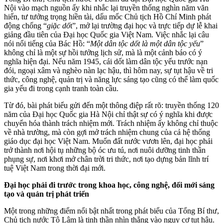
Nội vào mạch nguồn ấy khi nhắc lại truyền thống nghìn năm văn
hiến, tư tưởng trọng hiền tài, dấu mốc Chủ tịch Hồ Chí Minh phát
động chống “
giặc dố
t”, mở lại trường đại học và trực tiếp dự lễ khai
giảng đầu tiên của Đại học Quốc gia Việt Nam. Việc nhắc lại câu
nói nổi tiếng của Bác Hồ: “
Một dân tộc dốt là một dân tộc yếu
”
không chỉ là một sự hồi tưởng lịch sử, mà là một cảnh báo có ý
nghĩa hiện đại. Nếu năm 1945, cái dốt làm dân tộc yếu trước nạn
đói, ngoại xâm và nghèo nàn lạc hậu, thì hôm nay, sự tụt hậu về tri
thức, công nghệ, quản trị và năng lực sáng tạo cũng có thể làm quốc
gia yếu đi trong cạnh tranh toàn cầu.
Từ đó, bài phát biểu gửi đến một thông điệp rất rõ: truyền thống 120
năm của Đại học Quốc gia Hà Nội chỉ thật sự có ý nghĩa khi được
chuyển hóa thành trách nhiệm mới. Trách nhiệm ấy không chỉ thuộc
về nhà trường, mà còn gợi mở trách nhiệm chung của cả hệ thống
giáo dục đại học Việt Nam. Muốn đất nước vươn lên, đại học phải
trở thành nơi hội tụ những bộ óc ưu tú, nơi nuôi dưỡng tinh thần
phụng sự, nơi khơi mở chân trời tri thức, nơi tạo dựng bản lĩnh trí
tuệ Việt Nam trong thời đại mới.
Đại học phải đi trước trong khoa học, công nghệ, đổi mới sáng
tạo và quản trị phát triển
Một trong những điểm nổi bật nhất trong phát biểu của Tổng Bí thư,
Chủ tịch nước Tô Lâm là tinh thần nhìn thẳng vào nguy cơ tụt hậu.