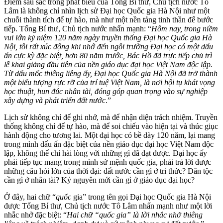
Điểm sâu sắc trong phát biểu của Tổng Bí thư, Chủ tịch nước Tô
Lâm là không chỉ nhìn lịch sử Đại học Quốc gia Hà Nội như một
chuỗi thành tích để tự hào, mà như một nền tảng tinh thần để bước
tiếp. Tổng Bí thư, Chủ tịch nước nhấn mạnh: “
Hôm nay, trong niềm
vui lớn kỷ niệm 120 năm ngày truyền thống Đại học Quốc gia Hà
Nội, tôi rất xúc động khi nhớ đến ngôi trường Đại học có một dấu
ấn cực kỳ đặc biệt, hơn 80 năm trước, Bác Hồ đã trực tiếp chủ trì
lễ khai giảng đầu tiên của nền giáo dục đại học Việt Nam độc lập.
Từ dấu mốc thiêng liêng ấy, Đại học Quốc gia Hà Nội đã trở thành
một biểu tượng rực rỡ của trí tuệ Việt Nam, là nơi hội tụ khát vọng
học thuật, hun đúc nhân tài, đóng góp quan trọng vào sự nghiệp
xây dựng và phát triển đất nước
.”
Lịch sử không chỉ để ghi nhớ, mà để nhận diện trách nhiệm. Truyền
thống không chỉ để tự hào, mà để soi chiếu vào hiện tại và thúc giục
hành động cho tương lai. Một đại học có bề dày 120 năm, lại mang
trong mình dấu ấn đặc biệt của nền giáo dục đại học Việt Nam độc
lập, không thể chỉ hài lòng với những gì đã đạt được. Đại học ấy
phải tiếp tục mang trong mình sứ mệnh quốc gia, phải trả lời được
những câu hỏi lớn của thời đại: đất nước cần gì ở tri thức? Dân tộc
cần gì ở nhân tài? Kỷ nguyên mới cần gì ở giáo dục đại học?
Ở đây, hai chữ “
quốc
gia” trong tên gọi Đại học Quốc gia Hà Nội
được Tổng Bí thư, Chủ tịch nước Tô Lâm nhấn mạnh như một lời
nhắc nhở đặc biệt: “
Hai chữ “quốc gia” là lời nhắc nhở thiêng