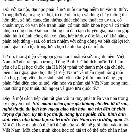
Đối với xã hội, đại học phải là nơi nuôi dưỡng niềm tin vào tri thức.
Trong thời đại mạng xã hội, trí tuệ nhân tạo và dòng chảy thông tin
hỗn độn, xã hội càng cần những thiết chế học thuật có uy tín, có
chuẩn mực, có văn hóa tranh luận, có tinh thần khoa học và có trách
nhiệm công dân. Đại học không chỉ đào tạo chuyên gia, mà còn góp
phần hình thành công dân có năng lực tư duy độc lập, có khả năng
phân biệt đúng - sai, có trách nhiệm với cộng đồng và biết đặt lợi ích
quốc gia - dân tộc trong lựa chọn hành động của mình.
Từ đó, thông điệp về ngoại giao học thuật và sức mạnh mềm Việt
Nam trở nên rất quan trọng. Tổng Bí thư, Chủ tịch nước Tô Lâm
yêu cầu Đại học Quốc gia Hà Nội “phải trở thành một địa chỉ tiêu
biểu của ngoại giao học thuật Việt Nam” và nhấn mạnh rằng mỗi
cán bộ, giảng viên, học sinh, sinh viên cần ý thức mình đang góp
phần “đại diện cho trí tuệ, văn hóa và phẩm giá Việt Nam trong mọi
hoạt động học thuật, đối ngoại và giao lưu quốc tế.”
Đây là một cách tiếp cận rất gần với tư duy phát triển văn hóa trong
kỷ nguyên mới.
Sức mạnh mềm quốc gia không chỉ đến từ di sản,
nghệ thuật, du lịch hay ngoại giao văn hóa, mà còn đến từ chất
lượng đại học, uy tín học thuật, năng lực nghiên cứu, hình ảnh
sinh viên, nhà khoa học và trí thức Việt Nam trên trường quốc tế.
Một đại học mạnh có thể trở thành cửa sổ để thế giới nhìn vào trí tuệ
Việt Nam. Một công trình khoa học có giá trị có thể góp phần nâng