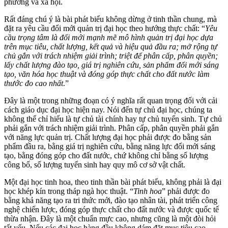
phương và xã hội.
Rất đáng chú ý là bài phát biểu không dừng ở tinh thần chung, mà
đặt ra yêu cầu đổi mới quản trị đại học theo hướng thực chất: “
Yêu
cầu trọng tâm là đổi mới mạnh mẽ mô hình quản trị đại học dựa
trên mục tiêu, chất lượng, kết quả và hiệu quả đầu ra; mở rộng tự
chủ gắn với trách nhiệm giải trình; triệt để phân cấp, phân quyền;
lấy chất lượng đào tạo, giá trị nghiên cứu, sản phẩm đổi mới sáng
tạo, văn hóa học thuật và đóng góp thực chất cho đất nước làm
thước đo cao nhất
.”
Đây là một trong những đoạn có ý nghĩa rất quan trọng đối với cải
cách giáo dục đại học hiện nay. Nói đến tự chủ đại học, chúng ta
không thể chỉ hiểu là tự chủ tài chính hay tự chủ tuyển sinh. Tự chủ
phải gắn với trách nhiệm giải trình. Phân cấp, phân quyền phải gắn
với năng lực quản trị. Chất lượng đại học phải được đo bằng sản
phẩm đầu ra, bằng giá trị nghiên cứu, bằng năng lực đổi mới sáng
tạo, bằng đóng góp cho đất nước, chứ không chỉ bằng số lượng
công bố, số lượng tuyển sinh hay quy mô cơ sở vật chất.
Một đại học tinh hoa, theo tinh thần bài phát biểu, không phải là đại
học khép kín trong tháp ngà học thuật. “
Tinh hoa
” phải được đo
bằng khả năng tạo ra tri thức mới, đào tạo nhân tài, phát triển công
nghệ chiến lược, đóng góp thực chất cho đất nước và được quốc tế
thừa nhận. Đây là một chuẩn mực cao, nhưng cũng là một đòi hỏi
tất yếu. Nếu các đại học hàng đầu không dám đặt mục tiêu cao,