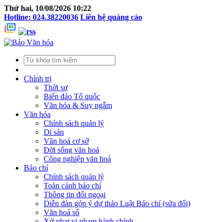
Thứ hai, 10/08/2026 10:22
Hotline: 024.38220036
Liên hệ quảng cáo
Chính trị
Thời sự
Biển đảo Tổ quốc
Văn hóa & Suy ngẫm
Văn hóa
Chính sách quản lý
Di sản
Văn hoá cơ sở
Đời sống văn hoá
Công nghiệp văn hoá
Báo chí
Chính sách quản lý
Toàn cảnh báo chí
Thông tin đối ngoại
Diễn đàn góp ý dự thảo Luật Báo chí (sửa đổi)
Văn hoá số
Xử phạt vi phạm hành chính