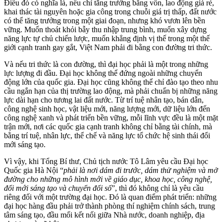
Điều đó có nghĩa là, nếu chỉ tăng trưởng bằng vốn, lao động giá rẻ,
khai thác tài nguyên hoặc gia công trong chuỗi giá trị thấp, đất nước
có thể tăng trưởng trong một giai đoạn, nhưng khó vươn lên bền
vững. Muốn thoát khỏi bẫy thu nhập trung bình, muốn xây dựng
năng lực tự chủ chiến lược, muốn khẳng định vị thế trong một thế
giới cạnh tranh gay gắt, Việt Nam phải đi bằng con đường tri thức.
Và nếu tri thức là con đường, thì đại học phải là một trong những
lực lượng đi đầu. Đại học không thể đứng ngoài những chuyển
động lớn của quốc gia. Đại học cũng không thể chỉ đào tạo theo nhu
cầu ngắn hạn của thị trường lao động, mà phải chuẩn bị những năng
lực dài hạn cho tương lai đất nước. Từ trí tuệ nhân tạo, bán dẫn,
công nghệ sinh học, vật liệu mới, năng lượng mới, dữ liệu lớn đến
công nghệ xanh và phát triển bền vững, mỗi lĩnh vực đều là một mặt
trận mới, nơi các quốc gia cạnh tranh không chỉ bằng tài chính, mà
bằng trí tuệ, nhân lực, thể chế và năng lực tổ chức hệ sinh thái đổi
mới sáng tạo.
Vì vậy, khi Tổng Bí thư, Chủ tịch nước Tô Lâm yêu cầu Đại học
Quốc gia Hà Nội “
phải là nơi dám đi trước, dám thử nghiệm và mở
đường cho những mô hình mới về giáo dục, khoa học, công nghệ,
đổi mới sáng tạo và chuyển đổi số
”, thì đó không chỉ là yêu cầu
riêng đối với một trường đại học. Đó là quan điểm phát triển: những
đại học hàng đầu phải trở thành phòng thí nghiệm chính sách, trung
tâm sáng tạo, đầu mối kết nối giữa Nhà nước, doanh nghiệp, địa