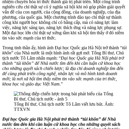
nhiệm chuyển hóa tri thức thành giá trị phát triển. Một công trình
nghiên cứu chỉ thật sự có ý nghĩa xã hội khi nó góp phần giải quyết
vấn đề của con người, của cộng đồng, của doanh nghiệp, của địa
phương, của quốc gia. Một chương trình đào tạo chỉ thật sự thành
công khi người học không chỉ có bằng cấp, mà có năng lực làm
việc, năng lực sáng tạo, năng lực thích ứng và năng lực phụng sự.
Một đại học lớn chỉ thật sự xứng tầm khi xã hội tìm thấy ở đó niềm
tin vào sức mạnh của tri thức.
Trong tinh thần ấy, hình ảnh Đại học Quốc gia Hà Nội trở thành “
túi
khôn
” của Nhà nước là một hình ảnh rất gợi mở. Tổng Bí thư, Chủ
tịch nước Tô Lâm nhấn mạnh: “
Đại học Quốc gia Hà Nội phải trở
thành “túi khôn” để Nhà nước tìm đến khi cần luận cứ khoa học
cho những quyết sách chiến lược; là địa chỉ doanh nghiệp tìm đến
để cùng phát triển công nghệ, nhân lực và mô hình kinh doanh
mới; là nơi xã hội tìm thấy niềm tin vào sức mạnh của tri thức,
khoa học và giáo dục Việt Nam
.”
Tổng Bí thư, Chủ tịch nước Tô Lâm viết lưu bút. Ảnh:
TTXVN
Đại học Quốc gia Hà Nội phải trở thành “túi khôn” để Nhà
nước tìm đến khi cần luận cứ khoa học cho những quyết sách