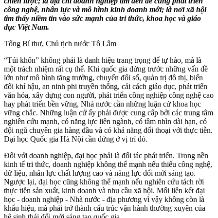
chiến lược; là địa chỉ doanh nghiệp tìm đến để cùng phát triển
công nghệ, nhân lực và mô hình kinh doanh mới; là nơi xã hội
tìm thấy niềm tin vào sức mạnh của tri thức, khoa học và giáo
dục Việt Nam.
Tổng Bí thư, Chủ tịch nước Tô Lâm
“Túi khôn” không phải là danh hiệu trang trọng để tự hào, mà là
một trách nhiệm rất cụ thể. Khi quốc gia đứng trước những vấn đề
lớn như mô hình tăng trưởng, chuyển đổi số, quản trị đô thị, biến
đổi khí hậu, an ninh phi truyền thống, cải cách giáo dục, phát triển
văn hóa, xây dựng con người, phát triển công nghiệp công nghệ cao
hay phát triển bền vững, Nhà nước cần những luận cứ khoa học
vững chắc. Những luận cứ ấy phải được cung cấp bởi các trung tâm
nghiên cứu mạnh, có năng lực liên ngành, có tầm nhìn dài hạn, có
đội ngũ chuyên gia hàng đầu và có khả năng đối thoại với thực tiễn.
Đại học Quốc gia Hà Nội cần đứng ở vị trí đó.
Đối với doanh nghiệp, đại học phải là đối tác phát triển. Trong nền
kinh tế tri thức, doanh nghiệp không thể mạnh nếu thiếu công nghệ,
dữ liệu, nhân lực chất lượng cao và năng lực đổi mới sáng tạo.
Ngược lại, đại học cũng không thể mạnh nếu nghiên cứu tách rời
thực tiễn sản xuất, kinh doanh và nhu cầu xã hội. Mối liên kết đại
học - doanh nghiệp - Nhà nước - địa phương vì vậy không còn là
khẩu hiệu, mà phải trở thành cấu trúc vận hành thường xuyên của
hệ sinh thái đổi mới sáng tạo quốc gia.