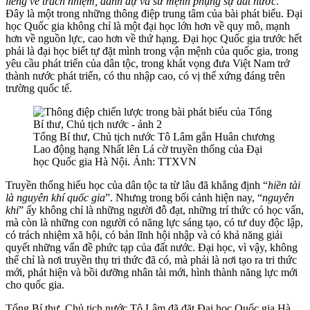
liêng về trách nhiệm, danh dự và sứ mệnh phụng sự đất nước
.”
Đây là một trong những thông điệp trung tâm của bài phát biểu. Đại
học Quốc gia không chỉ là một đại học lớn hơn về quy mô, mạnh
hơn về nguồn lực, cao hơn về thứ hạng. Đại học Quốc gia trước hết
phải là đại học biết tự đặt mình trong vận mệnh của quốc gia, trong
yêu cầu phát triển của dân tộc, trong khát vọng đưa Việt Nam trở
thành nước phát triển, có thu nhập cao, có vị thế xứng đáng trên
trường quốc tế.
Tổng Bí thư, Chủ tịch nước Tô Lâm gắn Huân chương
Lao động hạng Nhất lên Lá cờ truyền thống của Đại
học Quốc gia Hà Nội. Ảnh: TTXVN
Truyền thống hiếu học của dân tộc ta từ lâu đã khẳng định “
hiền tài
là nguyên khí quốc gia
”. Nhưng trong bối cảnh hiện nay, “
nguyên
khí
” ấy không chỉ là những người đỗ đạt, những trí thức có học vấn,
mà còn là những con người có năng lực sáng tạo, có tư duy độc lập,
có trách nhiệm xã hội, có bản lĩnh hội nhập và có khả năng giải
quyết những vấn đề phức tạp của đất nước. Đại học, vì vậy, không
thể chỉ là nơi truyền thụ tri thức đã có, mà phải là nơi tạo ra tri thức
mới, phát hiện và bồi dưỡng nhân tài mới, hình thành năng lực mới
cho quốc gia.
Tổng Bí thư, Chủ tịch nước Tô Lâm đã đặt Đại học Quốc gia Hà