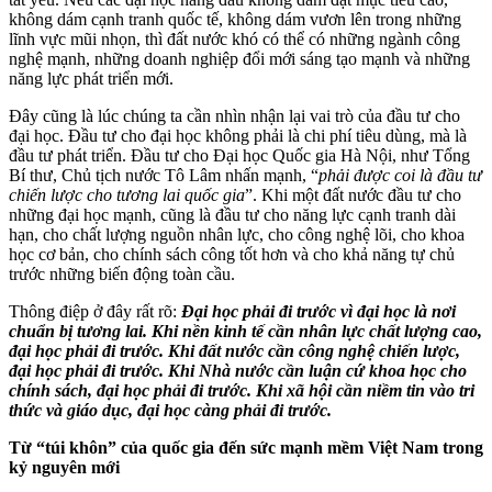
không dám cạnh tranh quốc tế, không dám vươn lên trong những
lĩnh vực mũi nhọn, thì đất nước khó có thể có những ngành công
nghệ mạnh, những doanh nghiệp đổi mới sáng tạo mạnh và những
năng lực phát triển mới.
Đây cũng là lúc chúng ta cần nhìn nhận lại vai trò của đầu tư cho
đại học. Đầu tư cho đại học không phải là chi phí tiêu dùng, mà là
đầu tư phát triển. Đầu tư cho Đại học Quốc gia Hà Nội, như Tổng
Bí thư, Chủ tịch nước Tô Lâm nhấn mạnh, “
phải được coi là đầu tư
chiến lược cho tương lai quốc gia
”. Khi một đất nước đầu tư cho
những đại học mạnh, cũng là đầu tư cho năng lực cạnh tranh dài
hạn, cho chất lượng nguồn nhân lực, cho công nghệ lõi, cho khoa
học cơ bản, cho chính sách công tốt hơn và cho khả năng tự chủ
trước những biến động toàn cầu.
Thông điệp ở đây rất rõ:
Đại học phải đi trước vì đại học là nơi
chuẩn bị tương lai. Khi nền kinh tế cần nhân lực chất lượng cao,
đại học phải đi trước. Khi đất nước cần công nghệ chiến lược,
đại học phải đi trước. Khi Nhà nước cần luận cứ khoa học cho
chính sách, đại học phải đi trước. Khi xã hội cần niềm tin vào tri
thức và giáo dục, đại học càng phải đi trước.
Từ “túi khôn” của quốc gia đến sức mạnh mềm Việt Nam trong
kỷ nguyên mới