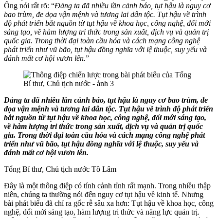
Ông nói rất rõ: “
Đảng ta đã nhiều lần cảnh báo, tụt hậu là nguy cơ
bao trùm, đe dọa vận mệnh và tương lai dân tộc. Tụt hậu về trình
độ phát triển bắt nguồn từ tụt hậu về khoa học, công nghệ, đổi mới
sáng tạo, về hàm lượng tri thức trong sản xuất, dịch vụ và quản trị
quốc gia. Trong thời đại toàn cầu hóa và cách mạng công nghệ
phát triển như vũ bão, tụt hậu đồng nghĩa với lệ thuộc, suy yếu và
đánh mất cơ hội vươn lên.
”
Đảng ta đã nhiều lần cảnh báo, tụt hậu là nguy cơ bao trùm, đe
dọa vận mệnh và tương lai dân tộc. Tụt hậu về trình độ phát triển
bắt nguồn từ tụt hậu về khoa học, công nghệ, đổi mới sáng tạo,
về hàm lượng tri thức trong sản xuất, dịch vụ và quản trị quốc
gia. Trong thời đại toàn cầu hóa và cách mạng công nghệ phát
triển như vũ bão, tụt hậu đồng nghĩa với lệ thuộc, suy yếu và
đánh mất cơ hội vươn lên.
Tổng Bí thư, Chủ tịch nước Tô Lâm
Đây là một thông điệp có tính cảnh tỉnh rất mạnh. Trong nhiều thập
niên, chúng ta thường nói đến nguy cơ tụt hậu về kinh tế. Nhưng
bài phát biểu đã chỉ ra gốc rễ sâu xa hơn: Tụt hậu về khoa học, công
nghệ, đổi mới sáng tạo, hàm lượng tri thức và năng lực quản trị.