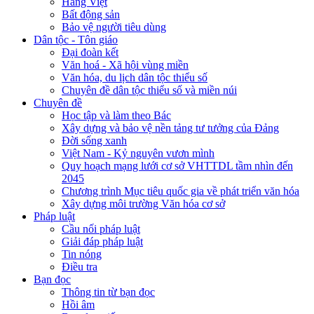
Hàng Việt
Bất động sản
Bảo vệ người tiêu dùng
Dân tộc - Tôn giáo
Đại đoàn kết
Văn hoá - Xã hội vùng miền
Văn hóa, du lịch dân tộc thiểu số
Chuyên đề dân tộc thiểu số và miền núi
Chuyên đề
Học tập và làm theo Bác
Xây dựng và bảo vệ nền tảng tư tưởng của Đảng
Đời sống xanh
Việt Nam - Kỷ nguyên vươn mình
Quy hoạch mạng lưới cơ sở VHTTDL tầm nhìn đến
2045
Chương trình Mục tiêu quốc gia về phát triển văn hóa
Xây dựng môi trường Văn hóa cơ sở
Pháp luật
Cầu nối pháp luật
Giải đáp pháp luật
Tin nóng
Điều tra
Bạn đọc
Thông tin từ bạn đọc
Hồi âm