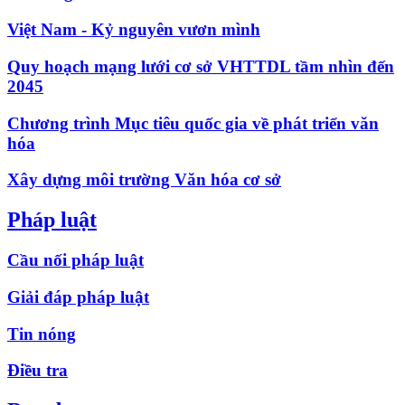
Việt Nam - Kỷ nguyên vươn mình
Quy hoạch mạng lưới cơ sở VHTTDL tầm nhìn đến
2045
Chương trình Mục tiêu quốc gia về phát triển văn
hóa
Xây dựng môi trường Văn hóa cơ sở
Pháp luật
Cầu nối pháp luật
Giải đáp pháp luật
Tin nóng
Điều tra