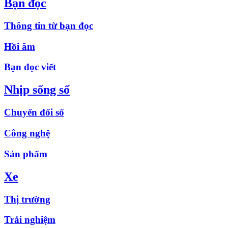
Bạn đọc
Thông tin từ bạn đọc
Hồi âm
Bạn đọc viết
Nhịp sống số
Chuyển đổi số
Công nghệ
Sản phẩm
Xe
Thị trường
Trải nghiệm