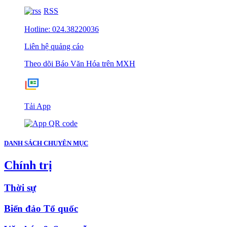
RSS
Hotline: 024.38220036
Liên hệ quảng cáo
Theo dõi Báo Văn Hóa trên MXH
Tải App
DANH SÁCH CHUYÊN MỤC
Chính trị
Thời sự
Biển đảo Tổ quốc