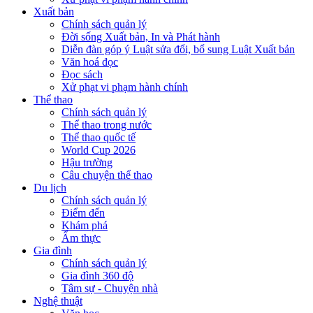
Xuất bản
Chính sách quản lý
Đời sống Xuất bản, In và Phát hành
Diễn đàn góp ý Luật sửa đổi, bổ sung Luật Xuất bản
Văn hoá đọc
Đọc sách
Xử phạt vi phạm hành chính
Thể thao
Chính sách quản lý
Thể thao trong nước
Thể thao quốc tế
World Cup 2026
Hậu trường
Câu chuyện thể thao
Du lịch
Chính sách quản lý
Điểm đến
Khám phá
Ẩm thực
Gia đình
Chính sách quản lý
Gia đình 360 độ
Tâm sự - Chuyện nhà
Nghệ thuật