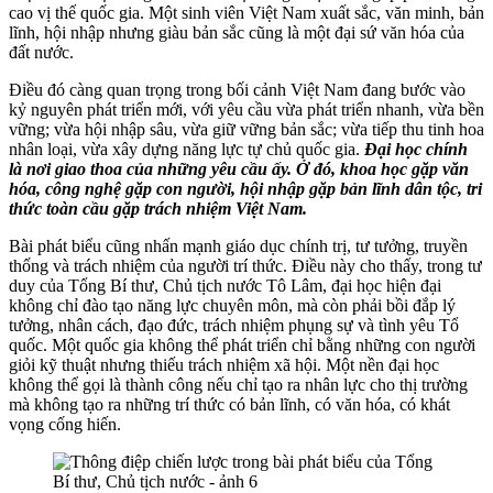
cao vị thế quốc gia. Một sinh viên Việt Nam xuất sắc, văn minh, bản
lĩnh, hội nhập nhưng giàu bản sắc cũng là một đại sứ văn hóa của
đất nước.
Điều đó càng quan trọng trong bối cảnh Việt Nam đang bước vào
kỷ nguyên phát triển mới, với yêu cầu vừa phát triển nhanh, vừa bền
vững; vừa hội nhập sâu, vừa giữ vững bản sắc; vừa tiếp thu tinh hoa
nhân loại, vừa xây dựng năng lực tự chủ quốc gia.
Đại học chính
là nơi giao thoa của những yêu cầu ấy. Ở đó, khoa học gặp văn
hóa, công nghệ gặp con người, hội nhập gặp bản lĩnh dân tộc, tri
thức toàn cầu gặp trách nhiệm Việt Nam.
Bài phát biểu cũng nhấn mạnh giáo dục chính trị, tư tưởng, truyền
thống và trách nhiệm của người trí thức. Điều này cho thấy, trong tư
duy của Tổng Bí thư, Chủ tịch nước Tô Lâm, đại học hiện đại
không chỉ đào tạo năng lực chuyên môn, mà còn phải bồi đắp lý
tưởng, nhân cách, đạo đức, trách nhiệm phụng sự và tình yêu Tổ
quốc. Một quốc gia không thể phát triển chỉ bằng những con người
giỏi kỹ thuật nhưng thiếu trách nhiệm xã hội. Một nền đại học
không thể gọi là thành công nếu chỉ tạo ra nhân lực cho thị trường
mà không tạo ra những trí thức có bản lĩnh, có văn hóa, có khát
vọng cống hiến.