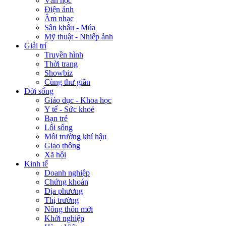
Văn học
Điện ảnh
Âm nhạc
Sân khấu - Múa
Mỹ thuật - Nhiếp ảnh
Giải trí
Truyền hình
Thời trang
Showbiz
Cùng thư giãn
Đời sống
Giáo dục - Khoa học
Y tế - Sức khoẻ
Bạn trẻ
Lối sống
Môi trường khí hậu
Giao thông
Xã hội
Kinh tế
Doanh nghiệp
Chứng khoán
Địa phương
Thị trường
Nông thôn mới
Khởi nghiệp