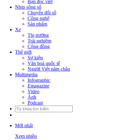
Bạn đọc viết
Nhịp sống số
Chuyển đổi số
Công nghệ
Sản phẩm
Xe
Thị trường
Trải nghiệm
Cộng đồng
Thế giới
Sự kiện
Văn hoá quốc tế
Người Việt năm châu
Multimedia
Infographic
Emagazine
Video
Ảnh
Podcast
Mới nhất
Xem nhiều