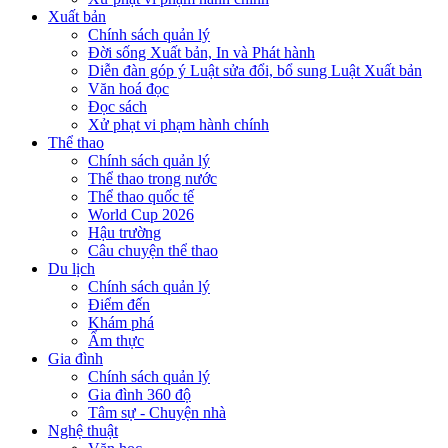
Xuất bản
Chính sách quản lý
Đời sống Xuất bản, In và Phát hành
Diễn đàn góp ý Luật sửa đổi, bổ sung Luật Xuất bản
Văn hoá đọc
Đọc sách
Xử phạt vi phạm hành chính
Thể thao
Chính sách quản lý
Thể thao trong nước
Thể thao quốc tế
World Cup 2026
Hậu trường
Câu chuyện thể thao
Du lịch
Chính sách quản lý
Điểm đến
Khám phá
Ẩm thực
Gia đình
Chính sách quản lý
Gia đình 360 độ
Tâm sự - Chuyện nhà
Nghệ thuật