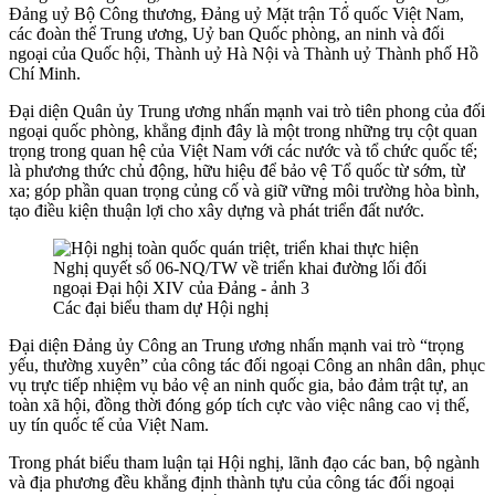
Đảng uỷ Bộ Công thương, Đảng uỷ Mặt trận Tổ quốc Việt Nam,
các đoàn thể Trung ương, Uỷ ban Quốc phòng, an ninh và đối
ngoại của Quốc hội, Thành uỷ Hà Nội và Thành uỷ Thành phố Hồ
Chí Minh.
Đại diện Quân ủy Trung ương nhấn mạnh vai trò tiên phong của đối
ngoại quốc phòng, khẳng định đây là một trong những trụ cột quan
trọng trong quan hệ của Việt Nam với các nước và tổ chức quốc tế;
là phương thức chủ động, hữu hiệu để bảo vệ Tổ quốc từ sớm, từ
xa; góp phần quan trọng củng cố và giữ vững môi trường hòa bình,
tạo điều kiện thuận lợi cho xây dựng và phát triển đất nước.
Các đại biểu tham dự Hội nghị
Đại diện Đảng ủy Công an Trung ương nhấn mạnh vai trò “trọng
yếu, thường xuyên” của công tác đối ngoại Công an nhân dân, phục
vụ trực tiếp nhiệm vụ bảo vệ an ninh quốc gia, bảo đảm trật tự, an
toàn xã hội, đồng thời đóng góp tích cực vào việc nâng cao vị thế,
uy tín quốc tế của Việt Nam.
Trong phát biểu tham luận tại Hội nghị, lãnh đạo các ban, bộ ngành
và địa phương đều khẳng định thành tựu của công tác đối ngoại