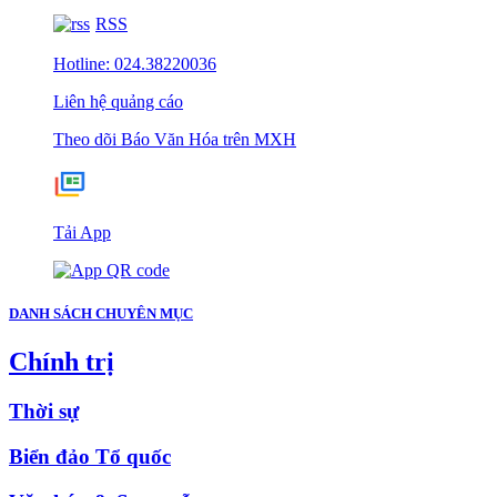
RSS
Hotline: 024.38220036
Liên hệ quảng cáo
Theo dõi Báo Văn Hóa trên MXH
Tải App
DANH SÁCH CHUYÊN MỤC
Chính trị
Thời sự
Biển đảo Tổ quốc