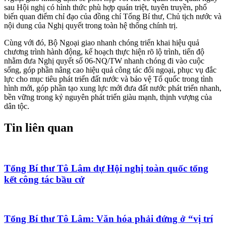
sau Hội nghị có hình thức phù hợp quán triệt, tuyên truyền, phổ
biến quan điểm chỉ đạo của đồng chí Tổng Bí thư, Chủ tịch nước và
nội dung của Nghị quyết trong toàn hệ thống chính trị.
Cùng với đó, Bộ Ngoại giao nhanh chóng triển khai hiệu quả
chương trình hành động, kế hoạch thực hiện rõ lộ trình, tiến độ
nhằm đưa Nghị quyết số 06-NQ/TW nhanh chóng đi vào cuộc
sống, góp phần nâng cao hiệu quả công tác đối ngoại, phục vụ đắc
lực cho mục tiêu phát triển đất nước và bảo vệ Tổ quốc trong tình
hình mới, góp phần tạo xung lực mới đưa đất nước phát triển nhanh,
bền vững trong kỷ nguyên phát triển giàu mạnh, thịnh vượng của
dân tộc.
Tin liên quan
Tổng Bí thư Tô Lâm dự Hội nghị toàn quốc tổng
kết công tác bầu cử
Tổng Bí thư Tô Lâm: Văn hóa phải đứng ở “vị trí