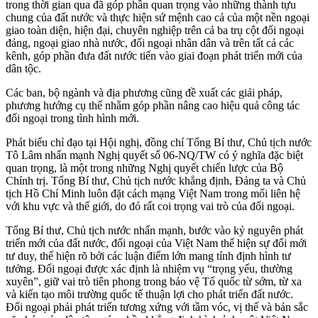
trong thời gian qua đã góp phần quan trọng vào những thành tựu
chung của đất nước và thực hiện sứ mệnh cao cả của một nền ngoại
giao toàn diện, hiện đại, chuyên nghiệp trên cả ba trụ cột đối ngoại
đảng, ngoại giao nhà nước, đối ngoại nhân dân và trên tất cả các
kênh, góp phần đưa đất nước tiến vào giai đoạn phát triển mới của
dân tộc.
Các ban, bộ ngành và địa phương cũng đề xuất các giải pháp,
phương hướng cụ thể nhằm góp phần nâng cao hiệu quả công tác
đối ngoại trong tình hình mới.
Phát biểu chỉ đạo tại Hội nghị, đồng chí Tổng Bí thư, Chủ tịch nước
Tô Lâm nhấn mạnh Nghị quyết số 06-NQ/TW có ý nghĩa đặc biệt
quan trọng, là một trong những Nghị quyết chiến lược của Bộ
Chính trị. Tổng Bí thư, Chủ tịch nước khẳng định, Đảng ta và Chủ
tịch Hồ Chí Minh luôn đặt cách mạng Việt Nam trong mối liên hệ
với khu vực và thế giới, do đó rất coi trọng vai trò của đối ngoại.
Tổng Bí thư, Chủ tịch nước nhấn mạnh, bước vào kỷ nguyên phát
triển mới của đất nước, đối ngoại của Việt Nam thể hiện sự đổi mới
tư duy, thể hiện rõ bởi các luận điểm lớn mang tính định hình tư
tưởng. Đối ngoại được xác định là nhiệm vụ “trọng yếu, thường
xuyên”, giữ vai trò tiên phong trong bảo vệ Tổ quốc từ sớm, từ xa
và kiến tạo môi trường quốc tế thuận lợi cho phát triển đất nước.
Đối ngoại phải phát triển tương xứng với tầm vóc, vị thế và bản sắc