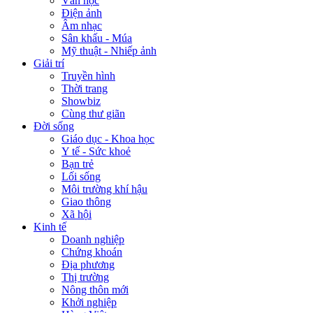
Văn học
Điện ảnh
Âm nhạc
Sân khấu - Múa
Mỹ thuật - Nhiếp ảnh
Giải trí
Truyền hình
Thời trang
Showbiz
Cùng thư giãn
Đời sống
Giáo dục - Khoa học
Y tế - Sức khoẻ
Bạn trẻ
Lối sống
Môi trường khí hậu
Giao thông
Xã hội
Kinh tế
Doanh nghiệp
Chứng khoán
Địa phương
Thị trường
Nông thôn mới
Khởi nghiệp