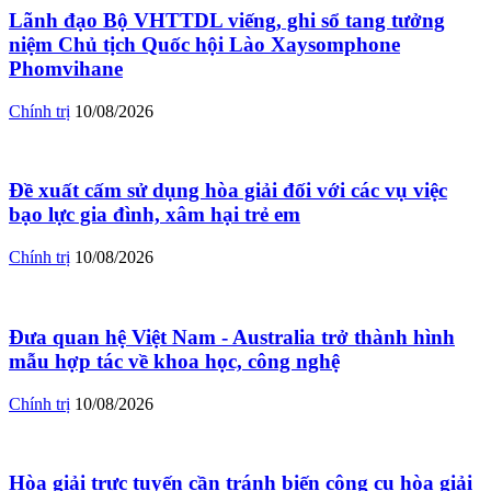
Lãnh đạo Bộ VHTTDL viếng, ghi sổ tang tưởng
niệm Chủ tịch Quốc hội Lào Xaysomphone
Phomvihane
Chính trị
10/08/2026
Đề xuất cấm sử dụng hòa giải đối với các vụ việc
bạo lực gia đình, xâm hại trẻ em
Chính trị
10/08/2026
Đưa quan hệ Việt Nam - Australia trở thành hình
mẫu hợp tác về khoa học, công nghệ
Chính trị
10/08/2026
Hòa giải trực tuyến cần tránh biến công cụ hòa giải