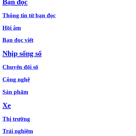
Bạn đọc
Thông tin từ bạn đọc
Hồi âm
Bạn đọc viết
Nhịp sống số
Chuyển đổi số
Công nghệ
Sản phẩm
Xe
Thị trường
Trải nghiệm