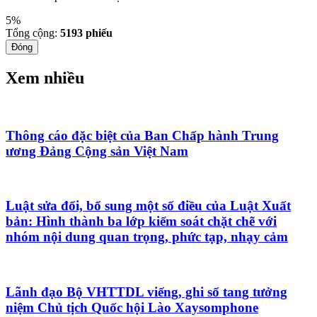
5%
Tổng cộng:
5193
phiếu
Đóng
Xem nhiều
Thông cáo đặc biệt của Ban Chấp hành Trung
ương Đảng Cộng sản Việt Nam
Luật sửa đổi, bổ sung một số điều của Luật Xuất
bản: Hình thành ba lớp kiểm soát chặt chẽ với
nhóm nội dung quan trọng, phức tạp, nhạy cảm
Lãnh đạo Bộ VHTTDL viếng, ghi sổ tang tưởng
niệm Chủ tịch Quốc hội Lào Xaysomphone