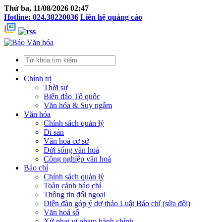
Thứ ba, 11/08/2026 02:47
Hotline: 024.38220036
Liên hệ quảng cáo
Chính trị
Thời sự
Biển đảo Tổ quốc
Văn hóa & Suy ngẫm
Văn hóa
Chính sách quản lý
Di sản
Văn hoá cơ sở
Đời sống văn hoá
Công nghiệp văn hoá
Báo chí
Chính sách quản lý
Toàn cảnh báo chí
Thông tin đối ngoại
Diễn đàn góp ý dự thảo Luật Báo chí (sửa đổi)
Văn hoá số
Xử phạt vi phạm hành chính