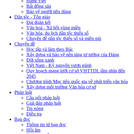
Hàng Việt
Bất động sản
Bảo vệ người tiêu dùng
Dân tộc - Tôn giáo
Đại đoàn kết
Văn hoá - Xã hội vùng miền
Văn hóa, du lịch dân tộc thiểu số
Chuyên đề dân tộc thiểu số và miền núi
Chuyên đề
Học tập và làm theo Bác
Xây dựng và bảo vệ nền tảng tư tưởng của Đảng
Đời sống xanh
Việt Nam - Kỷ nguyên vươn mình
Quy hoạch mạng lưới cơ sở VHTTDL tầm nhìn đến
2045
Chương trình Mục tiêu quốc gia về phát triển văn hóa
Xây dựng môi trường Văn hóa cơ sở
Pháp luật
Cầu nối pháp luật
Giải đáp pháp luật
Tin nóng
Điều tra
Bạn đọc
Thông tin từ bạn đọc
Hồi âm