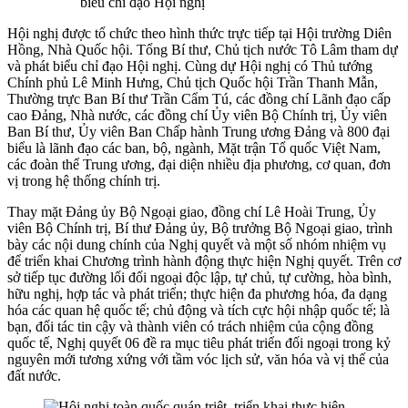
biểu chỉ đạo Hội nghị
Hội nghị được tổ chức theo hình thức trực tiếp tại Hội trường Diên
Hồng, Nhà Quốc hội. Tổng Bí thư, Chủ tịch nước Tô Lâm tham dự
và phát biểu chỉ đạo Hội nghị. Cùng dự Hội nghị có Thủ tướng
Chính phủ Lê Minh Hưng, Chủ tịch Quốc hội Trần Thanh Mẫn,
Thường trực Ban Bí thư Trần Cẩm Tú, các đồng chí Lãnh đạo cấp
cao Đảng, Nhà nước, các đồng chí Ủy viên Bộ Chính trị, Ủy viên
Ban Bí thư, Ủy viên Ban Chấp hành Trung ương Đảng và 800 đại
biểu là lãnh đạo các ban, bộ, ngành, Mặt trận Tổ quốc Việt Nam,
các đoàn thể Trung ương, đại diện nhiều địa phương, cơ quan, đơn
vị trong hệ thống chính trị.
Thay mặt Đảng ủy Bộ Ngoại giao, đồng chí Lê Hoài Trung, Ủy
viên Bộ Chính trị, Bí thư Đảng ủy, Bộ trưởng Bộ Ngoại giao, trình
bày các nội dung chính của Nghị quyết và một số nhóm nhiệm vụ
để triển khai Chương trình hành động thực hiện Nghị quyết. Trên cơ
sở tiếp tục đường lối đối ngoại độc lập, tự chủ, tự cường, hòa bình,
hữu nghị, hợp tác và phát triển; thực hiện đa phương hóa, đa dạng
hóa các quan hệ quốc tế; chủ động và tích cực hội nhập quốc tế; là
bạn, đối tác tin cậy và thành viên có trách nhiệm của cộng đồng
quốc tế, Nghị quyết 06 đề ra mục tiêu phát triển đối ngoại trong kỷ
nguyên mới tương xứng với tầm vóc lịch sử, văn hóa và vị thế của
đất nước.