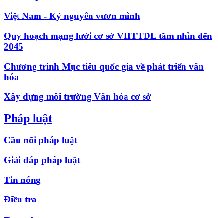
Việt Nam - Kỷ nguyên vươn mình
Quy hoạch mạng lưới cơ sở VHTTDL tầm nhìn đến
2045
Chương trình Mục tiêu quốc gia về phát triển văn
hóa
Xây dựng môi trường Văn hóa cơ sở
Pháp luật
Cầu nối pháp luật
Giải đáp pháp luật
Tin nóng
Điều tra