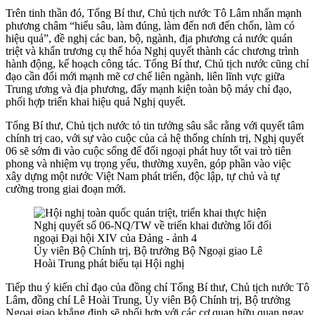
Trên tinh thần đó, Tổng Bí thư, Chủ tịch nước Tô Lâm nhấn mạnh
phương châm “hiểu sâu, làm đúng, làm đến nơi đến chốn, làm có
hiệu quả”, đề nghị các ban, bộ, ngành, địa phương cả nước quán
triệt và khẩn trương cụ thể hóa Nghị quyết thành các chương trình
hành động, kế hoạch công tác. Tổng Bí thư, Chủ tịch nước cũng chỉ
đạo cần đổi mới mạnh mẽ cơ chế liên ngành, liên lĩnh vực giữa
Trung ương và địa phương, đẩy mạnh kiện toàn bộ máy chỉ đạo,
phối hợp triển khai hiệu quả Nghị quyết.
Tổng Bí thư, Chủ tịch nước tỏ tin tưởng sâu sắc rằng với quyết tâm
chính trị cao, với sự vào cuộc của cả hệ thống chính trị, Nghị quyết
06 sẽ sớm đi vào cuộc sống để đối ngoại phát huy tốt vai trò tiên
phong và nhiệm vụ trọng yếu, thường xuyên, góp phần vào việc
xây dựng một nước Việt Nam phát triển, độc lập, tự chủ và tự
cường trong giai đoạn mới.
Ủy viên Bộ Chính trị, Bộ trưởng Bộ Ngoại giao Lê
Hoài Trung phát biểu tại Hội nghị
Tiếp thu ý kiến chỉ đạo của đồng chí Tổng Bí thư, Chủ tịch nước Tô
Lâm, đồng chí Lê Hoài Trung, Ủy viên Bộ Chính trị, Bộ trưởng
Ngoại giao khẳng định sẽ phối hợp với các cơ quan hữu quan ngay