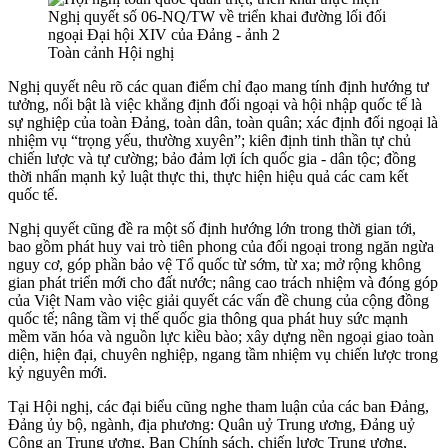
Toàn cảnh Hội nghị
Nghị quyết nêu rõ các quan điểm chỉ đạo mang tính định hướng tư
tưởng, nổi bật là việc khẳng định đối ngoại và hội nhập quốc tế là
sự nghiệp của toàn Đảng, toàn dân, toàn quân; xác định đối ngoại là
nhiệm vụ “trọng yếu, thường xuyên”; kiên định tinh thần tự chủ
chiến lược và tự cường; bảo đảm lợi ích quốc gia - dân tộc; đồng
thời nhấn mạnh kỷ luật thực thi, thực hiện hiệu quả các cam kết
quốc tế.
Nghị quyết cũng đề ra một số định hướng lớn trong thời gian tới,
bao gồm phát huy vai trò tiên phong của đối ngoại trong ngăn ngừa
nguy cơ, góp phần bảo vệ Tổ quốc từ sớm, từ xa; mở rộng không
gian phát triển mới cho đất nước; nâng cao trách nhiệm và đóng góp
của Việt Nam vào việc giải quyết các vấn đề chung của cộng đồng
quốc tế; nâng tầm vị thế quốc gia thông qua phát huy sức mạnh
mềm văn hóa và nguồn lực kiều bào; xây dựng nền ngoại giao toàn
diện, hiện đại, chuyên nghiệp, ngang tầm nhiệm vụ chiến lược trong
kỷ nguyên mới.
Tại Hội nghị, các đại biểu cũng nghe tham luận của các ban Đảng,
Đảng ủy bộ, ngành, địa phương: Quân uỷ Trung ương, Đảng uỷ
Công an Trung ương, Ban Chính sách, chiến lược Trung ương,