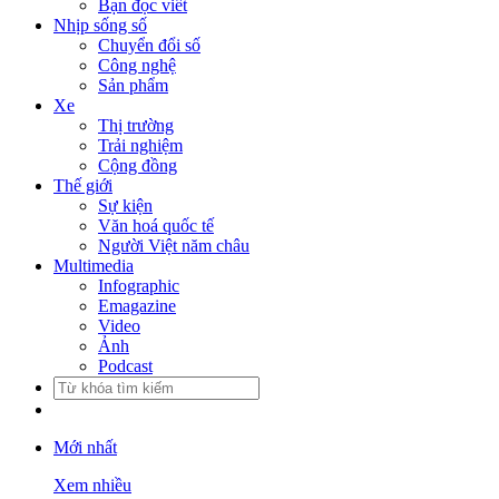
Bạn đọc viết
Nhịp sống số
Chuyển đổi số
Công nghệ
Sản phẩm
Xe
Thị trường
Trải nghiệm
Cộng đồng
Thế giới
Sự kiện
Văn hoá quốc tế
Người Việt năm châu
Multimedia
Infographic
Emagazine
Video
Ảnh
Podcast
Mới nhất
Xem nhiều