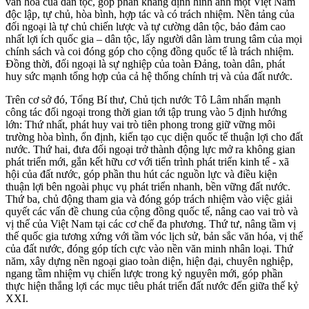
văn hóa của dân tộc, góp phần khẳng định hình ảnh một Việt Nam
độc lập, tự chủ, hòa bình, hợp tác và có trách nhiệm. Nền tảng của
đối ngoại là tự chủ chiến lược và tự cường dân tộc, bảo đảm cao
nhất lợi ích quốc gia – dân tộc, lấy người dân làm trung tâm của mọi
chính sách và coi đóng góp cho cộng đồng quốc tế là trách nhiệm.
Đồng thời, đối ngoại là sự nghiệp của toàn Đảng, toàn dân, phát
huy sức mạnh tổng hợp của cả hệ thống chính trị và của đất nước.
Trên cơ sở đó, Tổng Bí thư, Chủ tịch nước Tô Lâm nhấn mạnh
công tác đối ngoại trong thời gian tới tập trung vào 5 định hướng
lớn: Thứ nhất, phát huy vai trò tiên phong trong giữ vững môi
trường hòa bình, ổn định, kiến tạo cục diện quốc tế thuận lợi cho đất
nước. Thứ hai, đưa đối ngoại trở thành động lực mở ra không gian
phát triển mới, gắn kết hữu cơ với tiến trình phát triển kinh tế - xã
hội của đất nước, góp phần thu hút các nguồn lực và điều kiện
thuận lợi bên ngoài phục vụ phát triển nhanh, bền vững đất nước.
Thứ ba, chủ động tham gia và đóng góp trách nhiệm vào việc giải
quyết các vấn đề chung của cộng đồng quốc tế, nâng cao vai trò và
vị thế của Việt Nam tại các cơ chế đa phương. Thứ tư, nâng tầm vị
thế quốc gia tương xứng với tầm vóc lịch sử, bản sắc văn hóa, vị thế
của đất nước, đóng góp tích cực vào nền văn minh nhân loại. Thứ
năm, xây dựng nền ngoại giao toàn diện, hiện đại, chuyên nghiệp,
ngang tầm nhiệm vụ chiến lược trong kỷ nguyên mới, góp phần
thực hiện thắng lợi các mục tiêu phát triển đất nước đến giữa thế kỷ
XXI.