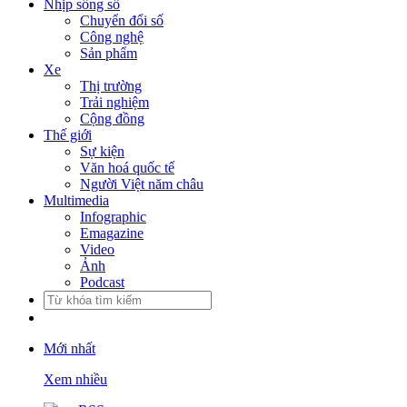
Nhịp sống số
Chuyển đổi số
Công nghệ
Sản phẩm
Xe
Thị trường
Trải nghiệm
Cộng đồng
Thế giới
Sự kiện
Văn hoá quốc tế
Người Việt năm châu
Multimedia
Infographic
Emagazine
Video
Ảnh
Podcast
Mới nhất
Xem nhiều