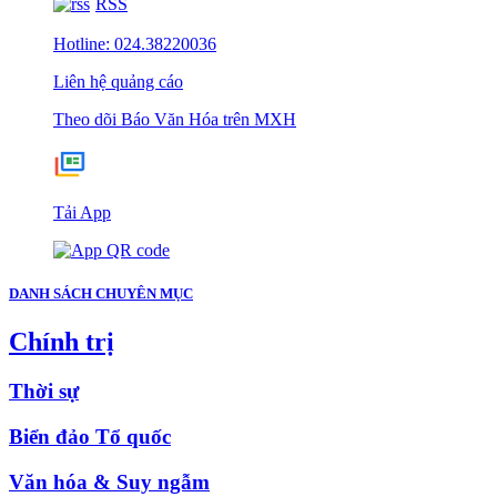
RSS
Hotline: 024.38220036
Liên hệ quảng cáo
Theo dõi Báo Văn Hóa trên MXH
Tải App
DANH SÁCH CHUYÊN MỤC
Chính trị
Thời sự
Biển đảo Tổ quốc
Văn hóa & Suy ngẫm