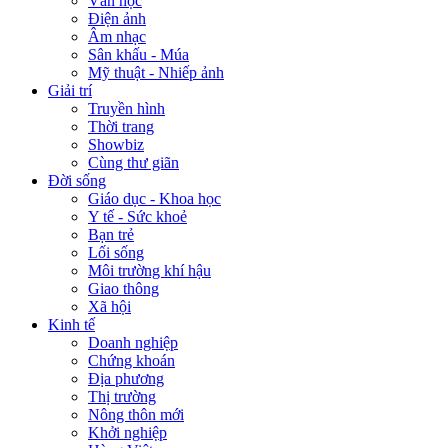
Văn học
Điện ảnh
Âm nhạc
Sân khấu - Múa
Mỹ thuật - Nhiếp ảnh
Giải trí
Truyền hình
Thời trang
Showbiz
Cùng thư giãn
Đời sống
Giáo dục - Khoa học
Y tế - Sức khoẻ
Bạn trẻ
Lối sống
Môi trường khí hậu
Giao thông
Xã hội
Kinh tế
Doanh nghiệp
Chứng khoán
Địa phương
Thị trường
Nông thôn mới
Khởi nghiệp