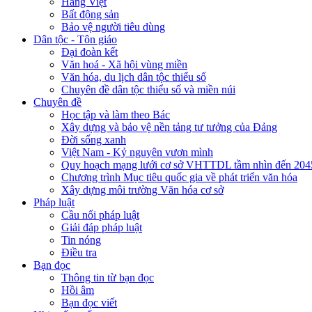
Hàng Việt
Bất động sản
Bảo vệ người tiêu dùng
Dân tộc - Tôn giáo
Đại đoàn kết
Văn hoá - Xã hội vùng miền
Văn hóa, du lịch dân tộc thiểu số
Chuyên đề dân tộc thiểu số và miền núi
Chuyên đề
Học tập và làm theo Bác
Xây dựng và bảo vệ nền tảng tư tưởng của Đảng
Đời sống xanh
Việt Nam - Kỷ nguyên vươn mình
Quy hoạch mạng lưới cơ sở VHTTDL tầm nhìn đến 204
Chương trình Mục tiêu quốc gia về phát triển văn hóa
Xây dựng môi trường Văn hóa cơ sở
Pháp luật
Cầu nối pháp luật
Giải đáp pháp luật
Tin nóng
Điều tra
Bạn đọc
Thông tin từ bạn đọc
Hồi âm
Bạn đọc viết