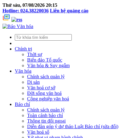
Thứ sáu, 07/08/2026 20:15
Hotline: 024.38220036
Liên hệ quảng cáo
Chính trị
Thời sự
Biển đảo Tổ quốc
Văn hóa & Suy ngẫm
Văn hóa
Chính sách quản lý
Di sản
Văn hoá cơ sở
Đời sống văn hoá
Công nghiệp văn hoá
Báo chí
Chính sách quản lý
Toàn cảnh báo chí
Thông tin đối ngoại
Diễn đàn góp ý dự thảo Luật Báo chí (sửa đổi)
Văn hoá số
Xử phạt vi phạm hành chính