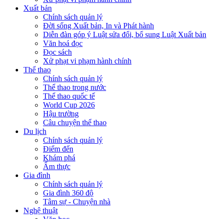
Xuất bản
Chính sách quản lý
Đời sống Xuất bản, In và Phát hành
Diễn đàn góp ý Luật sửa đổi, bổ sung Luật Xuất bản
Văn hoá đọc
Đọc sách
Xử phạt vi phạm hành chính
Thể thao
Chính sách quản lý
Thể thao trong nước
Thể thao quốc tế
World Cup 2026
Hậu trường
Câu chuyện thể thao
Du lịch
Chính sách quản lý
Điểm đến
Khám phá
Ẩm thực
Gia đình
Chính sách quản lý
Gia đình 360 độ
Tâm sự - Chuyện nhà
Nghệ thuật