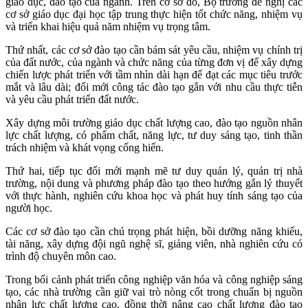
giáo dục, đào tạo của ngành.
Trên cơ sở đó, Bộ trưởng đề nghị các
cơ sở giáo dục đại học tập trung thực hiện tốt chức năng, nhiệm vụ
và triển khai hiệu quả năm nhiệm vụ trọng tâm.
Thứ nhất, các cơ sở đào tạo cần bám sát yêu cầu, nhiệm vụ chính trị
của đất nước, của ngành và chức năng của từng đơn vị để xây dựng
chiến lược phát triển với tầm nhìn dài hạn để đạt các mục tiêu trước
mắt và lâu dài; đổi mới công tác đào tạo gắn với nhu cầu thực tiễn
và yêu cầu phát triển đất nước.
Xây dựng môi trường giáo dục chất lượng cao, đào tạo nguồn nhân
lực chất lượng, có phẩm chất, năng lực, tư duy sáng tạo, tinh thần
trách nhiệm và khát vọng cống hiến.
Thứ hai, tiếp tục đổi mới mạnh mẽ tư duy quản lý, quản trị nhà
trường, nội dung và phương pháp đào tạo theo hướng gắn lý thuyết
với thực hành, nghiên cứu khoa học và phát huy tính sáng tạo của
người học.
Các cơ sở đào tạo cần chú trọng phát hiện, bồi dưỡng năng khiếu,
tài năng, xây dựng đội ngũ nghệ sĩ, giảng viên, nhà nghiên cứu có
trình độ chuyên môn cao.
Trong bối cảnh phát triển công nghiệp văn hóa và công nghiệp sáng
tạo, các nhà trường cần giữ vai trò nòng cốt trong chuẩn bị nguồn
nhân lực chất lượng cao, đồng thời nâng cao chất lượng đào tạo