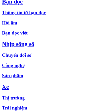
Bạn đọc
Thông tin từ bạn đọc
Hồi âm
Bạn đọc viết
Nhịp sống số
Chuyển đổi số
Công nghệ
Sản phẩm
Xe
Thị trường
Trải nghiệm