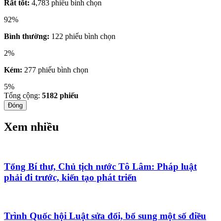
Rất tốt:
4,783 phiếu bình chọn
92%
Bình thường:
122 phiếu bình chọn
2%
Kém:
277 phiếu bình chọn
5%
Tổng cộng:
5182
phiếu
Đóng
Xem nhiều
Tổng Bí thư, Chủ tịch nước Tô Lâm: Pháp luật
phải đi trước, kiến tạo phát triển
Trình Quốc hội Luật sửa đổi, bổ sung một số điều