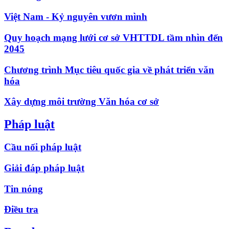
Việt Nam - Kỷ nguyên vươn mình
Quy hoạch mạng lưới cơ sở VHTTDL tầm nhìn đến
2045
Chương trình Mục tiêu quốc gia về phát triển văn
hóa
Xây dựng môi trường Văn hóa cơ sở
Pháp luật
Cầu nối pháp luật
Giải đáp pháp luật
Tin nóng
Điều tra