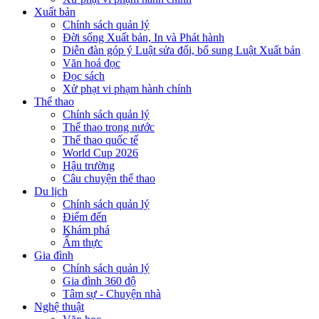
Xuất bản
Chính sách quản lý
Đời sống Xuất bản, In và Phát hành
Diễn đàn góp ý Luật sửa đổi, bổ sung Luật Xuất bản
Văn hoá đọc
Đọc sách
Xử phạt vi phạm hành chính
Thể thao
Chính sách quản lý
Thể thao trong nước
Thể thao quốc tế
World Cup 2026
Hậu trường
Câu chuyện thể thao
Du lịch
Chính sách quản lý
Điểm đến
Khám phá
Ẩm thực
Gia đình
Chính sách quản lý
Gia đình 360 độ
Tâm sự - Chuyện nhà
Nghệ thuật