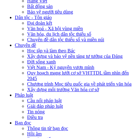
Hàng Việt
Bất động sản
Bảo vệ người tiêu dùng
Dân tộc - Tôn giáo
Đại đoàn kết
Văn hoá - Xã hội vùng miền
Văn hóa, du lịch dân tộc thiểu số
Chuyên đề dân tộc thiểu số và miền núi
Chuyên đề
Học tập và làm theo Bác
Xây dựng và bảo vệ nền tảng tư tưởng của Đảng
Đời sống xanh
Việt Nam - Kỷ nguyên vươn mình
Quy hoạch mạng lưới cơ sở VHTTDL tầm nhìn đến
2045
Chương trình Mục tiêu quốc gia về phát triển văn hóa
Xây dựng môi trường Văn hóa cơ sở
Pháp luật
Cầu nối pháp luật
Giải đáp pháp luật
Tin nóng
Điều tra
Bạn đọc
Thông tin từ bạn đọc
Hồi âm