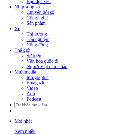
Bạn đọc viết
Nhịp sống số
Chuyển đổi số
Công nghệ
Sản phẩm
Xe
Thị trường
Trải nghiệm
Cộng đồng
Thế giới
Sự kiện
Văn hoá quốc tế
Người Việt năm châu
Multimedia
Infographic
Emagazine
Video
Ảnh
Podcast
Mới nhất
Xem nhiều