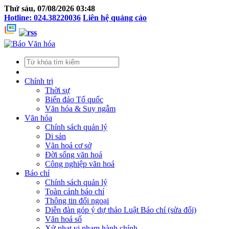
Thứ sáu, 07/08/2026 03:48
Hotline: 024.38220036
Liên hệ quảng cáo
Chính trị
Thời sự
Biển đảo Tổ quốc
Văn hóa & Suy ngẫm
Văn hóa
Chính sách quản lý
Di sản
Văn hoá cơ sở
Đời sống văn hoá
Công nghiệp văn hoá
Báo chí
Chính sách quản lý
Toàn cảnh báo chí
Thông tin đối ngoại
Diễn đàn góp ý dự thảo Luật Báo chí (sửa đổi)
Văn hoá số
Xử phạt vi phạm hành chính