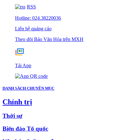
RSS
Hotline: 024.38220036
Liên hệ quảng cáo
Theo dõi Báo Văn Hóa trên MXH
Tải App
DANH SÁCH CHUYÊN MỤC
Chính trị
Thời sự
Biển đảo Tổ quốc