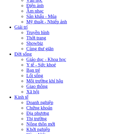
Văn học
Điện ảnh
Âm nhạc
Sân khấu - Múa
Mỹ thuật - Nhiếp ảnh
Giải trí
Truyền hình
Thời trang
Showbiz
Cùng thư giãn
Đời sống
Giáo dục - Khoa học
Y tế - Sức khoẻ
Bạn trẻ
Lối sống
Môi trường khí hậu
Giao thông
Xã hội
Kinh tế
Doanh nghiệp
Chứng khoán
Địa phương
Thị trường
Nông thôn mới
Khởi nghiệp