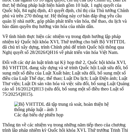
thư; hệ thống pháp luật hiện hành gồm 10 luật, 1 nghị quyết của
Quốc hội, 84 nghị định, 43 quyết định, chỉ thị của Thủ tướng Chính
phủ và trên 270 thông tư. Hệ thống này cơ bản đáp ứng yêu cầu
quản lý nhà nước, góp phần phát triển văn hóa, thể thao, du lịch và
bảo đảm quyền thụ hưởng văn hóa của nhân dân.
Về tình hình thực hiện các nhiệm vụ trong định hướng lập pháp
nhiệm kỳ Quốc hội khóa XVI, Thứ trưởng cho biết Bộ VHTTDL
đã chủ trì xây dựng, trình Chính phủ để trình Quốc hội thông qua
Nghị quyết số 28/2026/QH16 về phát triển văn hóa Việt Nam.
Đối với các dự án luật trình tại Kỳ họp thứ 2, Quốc hội khóa XVI,
Bộ VHTTDL đang xây dựng và sẽ trình Quốc hội Luật sửa đổi, bổ
sung một số điều của Luật Xuất bản; Luật sửa đổi, bổ sung một số
điều của Luật Thể dục, thể thao; Luật Du lịch; Luật Điện ảnh; Luật
Thư viện; Luật Di sản văn hóa và việc sửa đổi, bổ sung Luật Quảng
cáo số 16/2012/QH13 (sửa đổi, bổ sung một số điều theo Luật số
75/2025/QH15).
Các đại biểu dự phiên họp
Thông tin về các nhiệm vụ trong những năm tiếp theo của chương
trình lập pháp nhiệm kỳ Quốc hội khóa XVI, Thứ trưởng Trịnh Thị