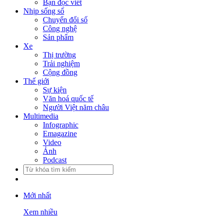
Bạn đọc viết
Nhịp sống số
Chuyển đổi số
Công nghệ
Sản phẩm
Xe
Thị trường
Trải nghiệm
Cộng đồng
Thế giới
Sự kiện
Văn hoá quốc tế
Người Việt năm châu
Multimedia
Infographic
Emagazine
Video
Ảnh
Podcast
Mới nhất
Xem nhiều