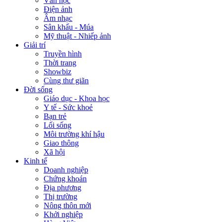
Văn học
Điện ảnh
Âm nhạc
Sân khấu - Múa
Mỹ thuật - Nhiếp ảnh
Giải trí
Truyền hình
Thời trang
Showbiz
Cùng thư giãn
Đời sống
Giáo dục - Khoa học
Y tế - Sức khoẻ
Bạn trẻ
Lối sống
Môi trường khí hậu
Giao thông
Xã hội
Kinh tế
Doanh nghiệp
Chứng khoán
Địa phương
Thị trường
Nông thôn mới
Khởi nghiệp