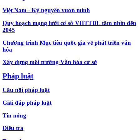
Việt Nam - Kỷ nguyên vươn mình
Quy hoạch mạng lưới cơ sở VHTTDL tầm nhìn đến
2045
Chương trình Mục tiêu quốc gia về phát triển văn
hóa
Xây dựng môi trường Văn hóa cơ sở
Pháp luật
Cầu nối pháp luật
Giải đáp pháp luật
Tin nóng
Điều tra