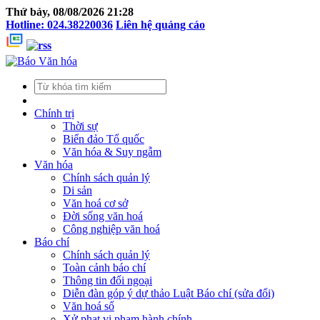
Thứ bảy, 08/08/2026 21:28
Hotline: 024.38220036
Liên hệ quảng cáo
Chính trị
Thời sự
Biển đảo Tổ quốc
Văn hóa & Suy ngẫm
Văn hóa
Chính sách quản lý
Di sản
Văn hoá cơ sở
Đời sống văn hoá
Công nghiệp văn hoá
Báo chí
Chính sách quản lý
Toàn cảnh báo chí
Thông tin đối ngoại
Diễn đàn góp ý dự thảo Luật Báo chí (sửa đổi)
Văn hoá số
Xử phạt vi phạm hành chính