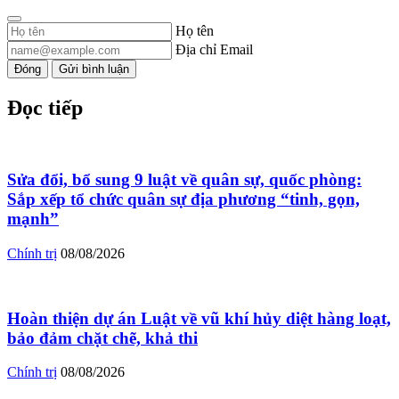
Họ tên
Địa chỉ Email
Đóng
Gửi bình luận
Đọc tiếp
Sửa đổi, bổ sung 9 luật về quân sự, quốc phòng:
Sắp xếp tổ chức quân sự địa phương “tinh, gọn,
mạnh”
Chính trị
08/08/2026
Hoàn thiện dự án Luật về vũ khí hủy diệt hàng loạt,
bảo đảm chặt chẽ, khả thi
Chính trị
08/08/2026