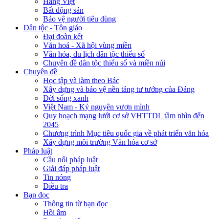
Hàng Việt
Bất động sản
Bảo vệ người tiêu dùng
Dân tộc - Tôn giáo
Đại đoàn kết
Văn hoá - Xã hội vùng miền
Văn hóa, du lịch dân tộc thiểu số
Chuyên đề dân tộc thiểu số và miền núi
Chuyên đề
Học tập và làm theo Bác
Xây dựng và bảo vệ nền tảng tư tưởng của Đảng
Đời sống xanh
Việt Nam - Kỷ nguyên vươn mình
Quy hoạch mạng lưới cơ sở VHTTDL tầm nhìn đến
2045
Chương trình Mục tiêu quốc gia về phát triển văn hóa
Xây dựng môi trường Văn hóa cơ sở
Pháp luật
Cầu nối pháp luật
Giải đáp pháp luật
Tin nóng
Điều tra
Bạn đọc
Thông tin từ bạn đọc
Hồi âm