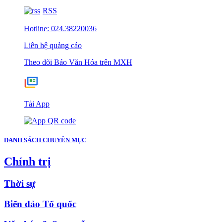
RSS
Hotline: 024.38220036
Liên hệ quảng cáo
Theo dõi Báo Văn Hóa trên MXH
Tải App
DANH SÁCH CHUYÊN MỤC
Chính trị
Thời sự
Biển đảo Tổ quốc