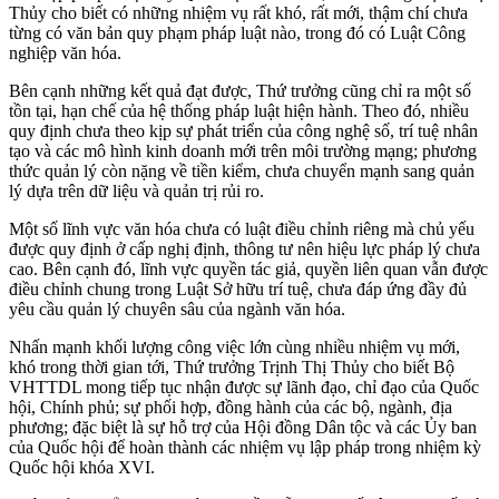
Thủy cho biết có những nhiệm vụ rất khó, rất mới, thậm chí chưa
từng có văn bản quy phạm pháp luật nào, trong đó có Luật Công
nghiệp văn hóa.
Bên cạnh những kết quả đạt được, Thứ trưởng cũng chỉ ra một số
tồn tại, hạn chế của hệ thống pháp luật hiện hành. Theo đó, nhiều
quy định chưa theo kịp sự phát triển của công nghệ số, trí tuệ nhân
tạo và các mô hình kinh doanh mới trên môi trường mạng; phương
thức quản lý còn nặng về tiền kiểm, chưa chuyển mạnh sang quản
lý dựa trên dữ liệu và quản trị rủi ro.
Một số lĩnh vực văn hóa chưa có luật điều chỉnh riêng mà chủ yếu
được quy định ở cấp nghị định, thông tư nên hiệu lực pháp lý chưa
cao. Bên cạnh đó, lĩnh vực quyền tác giả, quyền liên quan vẫn được
điều chỉnh chung trong Luật Sở hữu trí tuệ, chưa đáp ứng đầy đủ
yêu cầu quản lý chuyên sâu của ngành văn hóa.
Nhấn mạnh khối lượng công việc lớn cùng nhiều nhiệm vụ mới,
khó trong thời gian tới, Thứ trưởng Trịnh Thị Thủy cho biết Bộ
VHTTDL mong tiếp tục nhận được sự lãnh đạo, chỉ đạo của Quốc
hội, Chính phủ; sự phối hợp, đồng hành của các bộ, ngành, địa
phương; đặc biệt là sự hỗ trợ của Hội đồng Dân tộc và các Ủy ban
của Quốc hội để hoàn thành các nhiệm vụ lập pháp trong nhiệm kỳ
Quốc hội khóa XVI.