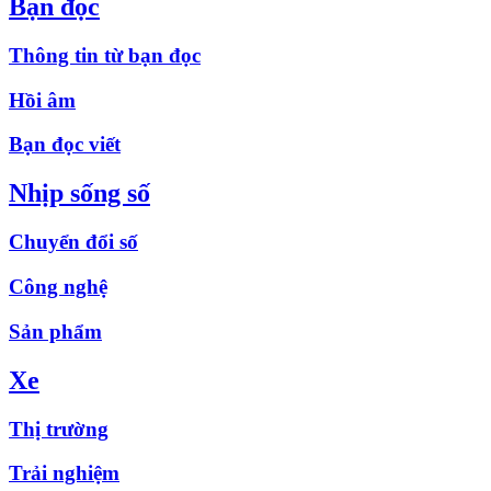
Bạn đọc
Thông tin từ bạn đọc
Hồi âm
Bạn đọc viết
Nhịp sống số
Chuyển đổi số
Công nghệ
Sản phẩm
Xe
Thị trường
Trải nghiệm