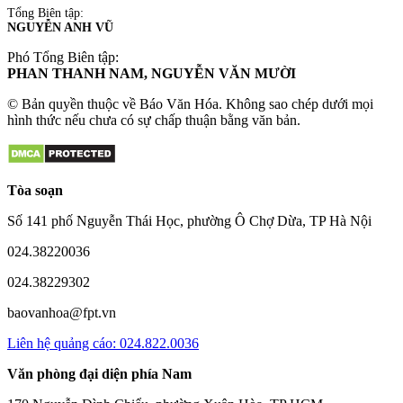
Tổng Biên tập:
NGUYỄN ANH VŨ
Phó Tổng Biên tập:
PHAN THANH NAM, NGUYỄN VĂN MƯỜI
© Bản quyền thuộc về Báo Văn Hóa. Không sao chép dưới mọi
hình thức nếu chưa có sự chấp thuận bằng văn bản.
Tòa soạn
Số 141 phố Nguyễn Thái Học, phường Ô Chợ Dừa, TP Hà Nội
024.38220036
024.38229302
baovanhoa@fpt.vn
Liên hệ quảng cáo: 024.822.0036
Văn phòng đại diện phía Nam