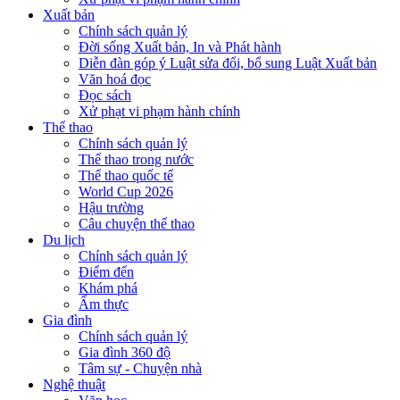
Xuất bản
Chính sách quản lý
Đời sống Xuất bản, In và Phát hành
Diễn đàn góp ý Luật sửa đổi, bổ sung Luật Xuất bản
Văn hoá đọc
Đọc sách
Xử phạt vi phạm hành chính
Thể thao
Chính sách quản lý
Thể thao trong nước
Thể thao quốc tế
World Cup 2026
Hậu trường
Câu chuyện thể thao
Du lịch
Chính sách quản lý
Điểm đến
Khám phá
Ẩm thực
Gia đình
Chính sách quản lý
Gia đình 360 độ
Tâm sự - Chuyện nhà
Nghệ thuật