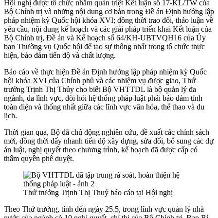
Hội nghị được tổ chức nhằm quán triệt Kết luận số 17-KL/TW của
Bộ Chính trị và những nội dung cơ bản trong Đề án Định hướng lập
pháp nhiệm kỳ Quốc hội khóa XVI; đồng thời trao đổi, thảo luận về
yêu cầu, nội dung kế hoạch và các giải pháp triển khai Kết luận của
Bộ Chính trị, Đề án và Kế hoạch số 64/KH-UBTVQH16 của Ủy
ban Thường vụ Quốc hội để tạo sự thống nhất trong tổ chức thực
hiện, bảo đảm tiến độ và chất lượng.
Báo cáo về thực hiện Đề án Định hướng lập pháp nhiệm kỳ Quốc
hội khóa XVI của Chính phủ và các nhiệm vụ được giao, Thứ
trưởng Trịnh Thị Thủy cho biết Bộ VHTTDL là bộ quản lý đa
ngành, đa lĩnh vực, đòi hỏi hệ thống pháp luật phải bảo đảm tính
toàn diện và thống nhất giữa các lĩnh vực văn hóa, thể thao và du
lịch.
Thời gian qua, Bộ đã chủ động nghiên cứu, đề xuất các chính sách
mới, đồng thời đẩy nhanh tiến độ xây dựng, sửa đổi, bổ sung các dự
án luật, nghị quyết theo chương trình, kế hoạch đã được cấp có
thẩm quyền phê duyệt.
Thứ trưởng Trịnh Thị Thuỷ báo cáo tại Hội nghị
Theo Thứ trưởng, tính đến ngày 25.5, trong lĩnh vực quản lý nhà
nước của ngành có 10 nghị quyết, chỉ thị của Bộ Chính trị, Ban Bí