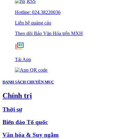
RSS
Hotline: 024.38220036
Liên hệ quảng cáo
Theo dõi Báo Văn Hóa trên MXH
Tải App
DANH SÁCH CHUYÊN MỤC
Chính trị
Thời sự
Biển đảo Tổ quốc
Văn hóa & Suy ngẫm