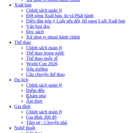
Xuất bản
Chính sách quản lý
Đời sống Xuất bản, In và Phát hành
Diễn đàn góp ý Luật sửa đổi, bổ sung Luật Xuất bản
Văn hoá đọc
Đọc sách
Xử phạt vi phạm hành chính
Thể thao
Chính sách quản lý
Thể thao trong nước
Thể thao quốc tế
World Cup 2026
Hậu trường
Câu chuyện thể thao
Du lịch
Chính sách quản lý
Điểm đến
Khám phá
Ẩm thực
Gia đình
Chính sách quản lý
Gia đình 360 độ
Tâm sự - Chuyện nhà
Nghệ thuật