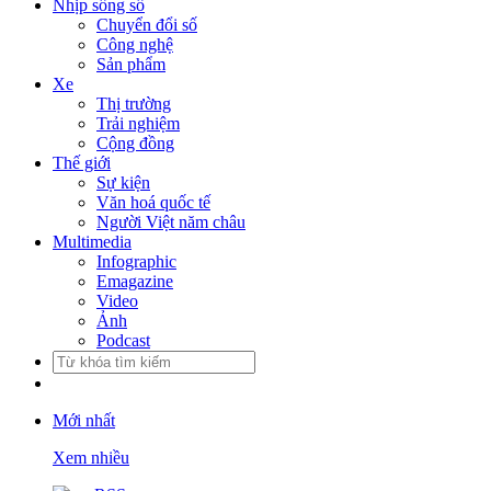
Nhịp sống số
Chuyển đổi số
Công nghệ
Sản phẩm
Xe
Thị trường
Trải nghiệm
Cộng đồng
Thế giới
Sự kiện
Văn hoá quốc tế
Người Việt năm châu
Multimedia
Infographic
Emagazine
Video
Ảnh
Podcast
Mới nhất
Xem nhiều