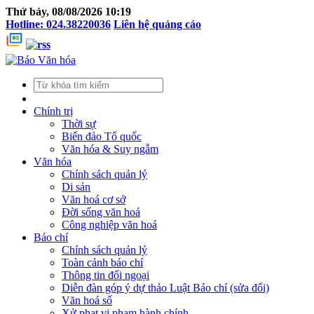
Thứ bảy, 08/08/2026 10:19
Hotline: 024.38220036
Liên hệ quảng cáo
Chính trị
Thời sự
Biển đảo Tổ quốc
Văn hóa & Suy ngẫm
Văn hóa
Chính sách quản lý
Di sản
Văn hoá cơ sở
Đời sống văn hoá
Công nghiệp văn hoá
Báo chí
Chính sách quản lý
Toàn cảnh báo chí
Thông tin đối ngoại
Diễn đàn góp ý dự thảo Luật Báo chí (sửa đổi)
Văn hoá số
Xử phạt vi phạm hành chính