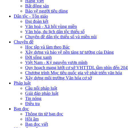
Hàng Việt
Bất động sản
Bảo vệ người tiêu dùng
Dân tộc - Tôn giáo
Đại đoàn kết
Văn hoá - Xã hội vùng miền
Văn hóa, du lịch dân tộc thiểu số
Chuyên đề dân tộc thiểu số và miền núi
Chuyên đề
Học tập và làm theo Bác
Xây dựng và bảo vệ nền tảng tư tưởng của Đảng
Đời sống xanh
Việt Nam - Kỷ nguyên vươn mình
Quy hoạch mạng lưới cơ sở VHTTDL tầm nhìn đến 204
Chương trình Mục tiêu quốc gia về phát triển văn hóa
Xây dựng môi trường Văn hóa cơ sở
Pháp luật
Cầu nối pháp luật
Giải đáp pháp luật
Tin nóng
Điều tra
Bạn đọc
Thông tin từ bạn đọc
Hồi âm
Bạn đọc viết