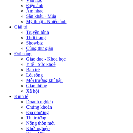
Văn học
Điện ảnh
Âm nhạc
Sân khấu - Múa
Mỹ thuật - Nhiếp ảnh
Giải trí
Truyền hình
Thời trang
Showbiz
Cùng thư giãn
Đời sống
Giáo dục - Khoa học
Y tế - Sức khoẻ
Bạn trẻ
Lối sống
Môi trường khí hậu
Giao thông
Xã hội
Kinh tế
Doanh nghiệp
Chứng khoán
Địa phương
Thị trường
Nông thôn mới
Khởi nghiệp